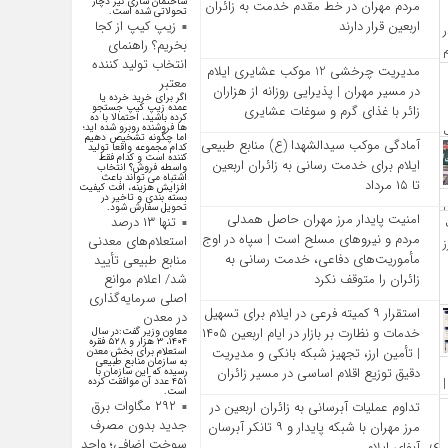
ساختمان سازی نیز دچار
مردم مهران در خط مقدم خدمت به زائران
تحولاتی شده است.
زیپ کیپ از کجا
اربعین قرار دارند
بخریم؟ راهنمای
انتخاب تولید کننده
مدیریت چرخشی 12 موکب‌ عشایری ایلام
معتبر
در مسیر مهران | پذیرایی روزانه از هزاران
اگر برای خرید خرده یا
عمده زیپ کیپ جستجو
زائر با غذای گرم و سوغات عشایری
کرده باشید، احتمالا با ده
ها فروشنده روبرو شده اید؛
اما چگونه تشخیص دهیم
آمادگی موکب سیدالشهدا (ع) منابع طبیعی
کدام مجموعه واقعا تولید
کننده است و کدام فقط
ایلام برای خدمت‌ رسانی به زائران اربعین
واسطه فروش؟ انتخاب
اشتباه می تواند باعث
تا ۱۵ مرداد
افزایش هزینه، افت کیفیت
بسته بندی و تاخیر در
تحویل سفارش شود.
امنیت پایدار مرز مهران حاصل همدلی
تنها ۱۳ درصد
مردم و نیروهای مسلح است | سپاه در اوج
استعلام‌های معدنی
مأموریت‌های دفاعی، خدمت‌ رسانی به
منابع طبیعی تأیید
شد/ اعلام موانع
زائران را متوقف نکرد
اصلی سرمایه‌گذاری
استقرار ۹ کمیته فرعی در ایلام برای تسهیل
در معدن
خدمات و نظارت بر بازار در ایام اربعین ۱۴۰۵
معاون وزیر گفت:در سال
۱۴۰۴، ۳ هزار و ۵۲۸ فقره
| تأمین ارز، تجهیز شبکه بانکی و مدیریت
استعلام برای بخش معدن
به سازمان منابع طبیعی
دقیق توزیع اقلام اساسی در مسیر زائران
رسیده که این سازمان با
۴۵۱ عدد آن موافقت کرده
است.
۲۹۲ مگاوات برق
تداوم عملیات آبرسانی به زائران اربعین در
جدید بدون مصرف
مرز مهران با شبکه پایدار و ۹ تانکر آبرسان
سوخت اضافی؛ واحد
آبفای ایلام