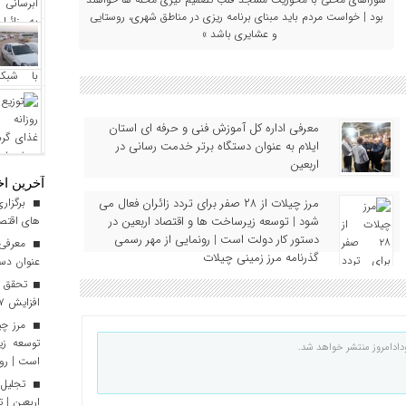
بود | خواست مردم باید مبنای برنامه‌ ریزی در مناطق شهری، روستایی
و عشایری باشد »
معرفی اداره کل آموزش فنی و حرفه‌ ای استان
ایلام به‌ عنوان دستگاه برتر خدمت‌ رسانی در
اربعین
آخرین اخ
مرز چیلات از ۲۸ صفر برای تردد زائران فعال می‌
برگزاری
شود | توسعه زیرساخت‌ ها و اقتصاد اربعین در
های اقتصا
دستور کار دولت است | رونمایی از مهر رسمی
معرفی ا
گذرنامه مرز زمینی چیلات
عنوان دست
افزایش ۱۷ درصدی نسبت به سال گذشته
توسعه زی
دادامروز منتشر خواهد شد.
است | رون
تجلیل 
اربعین | 