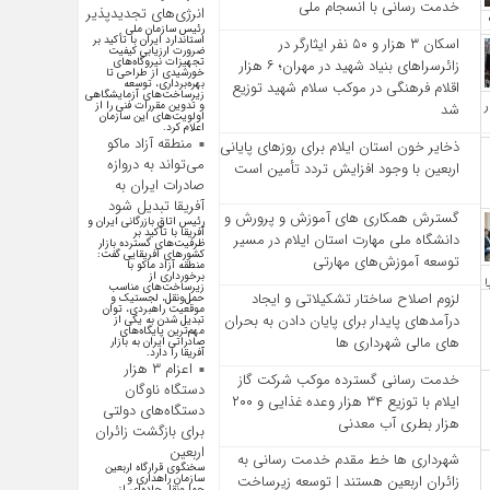
خدمت‌ رسانی با انسجام ملی
انرژی‌های تجدیدپذیر
رئیس سازمان ملی
استاندارد ایران با تأکید بر
اسکان ۳ هزار و ۵۰ نفر ایثارگر در
ضرورت ارزیابی کیفیت
تجهیزات نیروگاه‌های
زائرسراهای بنیاد شهید در مهران؛ ۶ هزار
خورشیدی از طراحی تا
بهره‌برداری، توسعه
اقلام فرهنگی در موکب سلام شهید توزیع
زیرساخت‌های آزمایشگاهی
و تدوین مقررات فنی را از
شد
اولویت‌های این سازمان
اعلام کرد.
منطقه آزاد ماکو
ذخایر خون استان ایلام برای روزهای پایانی
می‌تواند به دروازه
اربعین با وجود افزایش تردد تأمین است
صادرات ایران به
آفریقا تبدیل شود
گسترش همکاری‌ های آموزش و پرورش و
رئیس اتاق بازرگانی ایران و
آفریقا با تأکید بر
دانشگاه ملی مهارت استان ایلام در مسیر
ظرفیت‌های گسترده بازار
کشور‌های آفریقایی گفت:
توسعه آموزش‌های مهارتی
منطقه آزاد ماکو با
برخورداری از
زیرساخت‌های مناسب
لزوم اصلاح ساختار تشکیلاتی و ایجاد
حمل‌ونقل، لجستیک و
موقعیت راهبردی، توان
درآمدهای پایدار برای پایان دادن به بحران‌
تبدیل شدن به یکی از
مهم‌ترین پایگاه‌های
های مالی شهرداری‌ ها
صادراتی ایران به بازار
آفریقا را دارد.
اعزام ۳ هزار
خدمت رسانی گسترده موکب شرکت گاز
دستگاه ناوگان
ایلام با توزیع ۳۴ هزار وعده غذایی و ۲۰۰
دستگاه‌های دولتی
هزار بطری آب معدنی
برای بازگشت زائران
اربعین
شهرداری‌ ها خط مقدم خدمت ‌رسانی به
سخنگوی قرارگاه اربعین
سازمان راهداری و
زائران اربعین هستند | توسعه زیرساخت
حمل‌ونقل جاده‌ای از