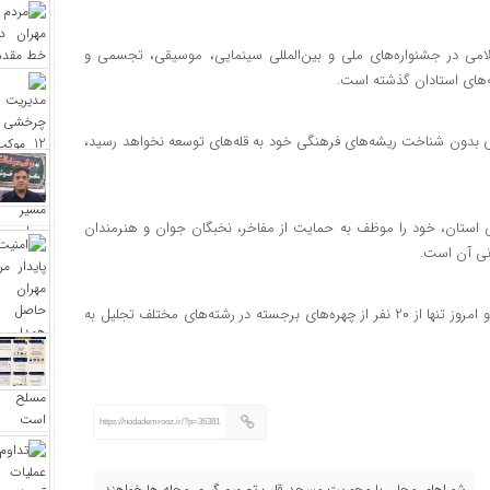
امی در جشنواره‌های ملی و بین‌المللی سینمایی، موسیقی، تجسمی و
ه‌های استادان گذشته است.
ه‌ای بدون شناخت ریشه‌های فرهنگی خود به قله‌های توسعه نخواهد رسید،
می استان، خود را موظف به حمایت از مفاخر، نخبگان جوان و هنرمندان
انی آن است.
هلشی گفت: سراسر استان ایلام، صدها هنرمند شایسته تجلیل دارد و امروز تنها از ۲۰ نفر از چهره‌های برجسته در رشته‌های مختلف تجلیل به
https://nodademrooz.ir/?p=36381
شوراهای محلی با محوریت مسجد قلب تصمیم‌ گیری محله‌ ها خواهند