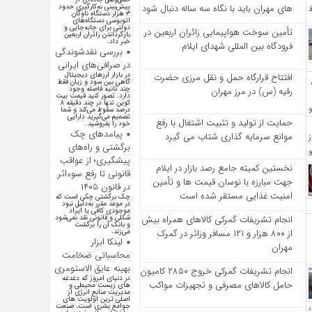
پیش‌بینی به‌کارگیری حدود
‌های مهران باید با نگاه سه‌ ساله دنبال شود
۳ هزار دستگاه ناوگان
اتوبوسی دستگاه‌های
دولتی برای جابه‌جایی و
تأمین سوخت هواپیمایی زائران اربعین در
بازگرداندن زائران اربعین
خبر داد.
فرودگاه بین المللی شهدای ایلام
بررسی نقدشوندگی
در صرافی‌های ایرانی
در بازار ارزهای دیجیتال
افتتاح قرارگاه حمل‌ و نقل مرزی حضرت
گاهی بین سود و زیان فقط
چند ثانیه فاصله وجود
رقیه (س) در مرز مهران
دارد. تصور کنید قیمت بیت
کوین تنها در چند دقیقه ۸
درصد سقوط می‌کند و شما
تصمیم می‌گیرید دارایی
حمایت از تولید و تثبیت اشتغال با رفع
خود را بفروشید.
پیامد‌های چک
موانع سرمایه‌ گذاری شتاب می‌ گیرد
برگشتی و راه‌های
پیشگیری؛ از عواقب
نخستین کمیته جامع رصد بازار در ایلام
قانونی تا رفع سوءاثر
جهت مبارزه با نوسان قیمت‌ ها و تأمین
در قانون ۱۴۰۵
امنیت غذایی مستقر شده است
چک برگشتی چکی است که
در موعد مقرر به‌دلیل نبود
موجودی کافی یا ایراد
شکلی و قانونی نقد نمی‌شود
انجام تشریفات گمرکی کالاهای همراه بیش
و بانک آن را برگشت
می‌زند.
از ۸۰۰ هزار و ۱۲۱ مسافر وزائر در گمرک
لینکا ابزار
مهران
محاسباتی ضخامت
بهینه عایق الاستومری
انجام تشریفات گمرکی خروج ۲۸۵۰ کامیون
در دنیای امروز که دغدغه
حامل کالاهای مصرفی و تجهیزات مواکب
های زیست محیطی و
مدیریت منابع انرژی از
اصلی ترین اولویت های
جوامع بشری است، صنعت