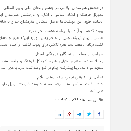
درخشش هنرمندان ایلامی در جشنواره‌های ملی و بین‌المللی
مدیرکل فرهنگ و ارشاد اسلامی با اشاره به درخشش هنرمندان ایل
ادبیات، افزود: این موفقیت‌ها حاصل ایستادن هنرمندان جوان بر شان
پیوند گذشته و آینده با برنامه «هفت بحر هنر»
هلشی با بیان این‌که تجلیل از مفاخر یعنی باور به این‌که هیچ جامع
گفت: برنامه «هفت بحر هنر» تلاشی برای پیوند گذشته و آینده است.
حمایت از مفاخر و نخبگان فرهنگی استان
وی ادامه داد: صندوق اعتباری هنر و اداره کل فرهنگ و ارشاد اسلا
متعهد می‌دانند، زیرا پیشرفت ایلام در گرو پاسداشت سرمایه‌های انس
تجلیل از ۲۰ هنرمند برجسته استان ایلام
عمل آمد.
ایلام
نودادامروز
,
برچسب ها :
« هنرمندان ایلامی در دوران دفاع مقدس نقش مؤثری در تهییج و