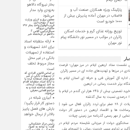
بخار نیروگاه دالاهو
پارکینگ ویژه همکاران صنعت آب و
به‌زودی وارد مدار
فاضلاب در مهران آماده پذیرش بیش از
می‌شود
معاون برق و انرژی وزارت
۱۰۰۰ خودرو است
نیرو از بهره‌برداری
قریب‌الوقوع واحد بخار ۲۹۲
مگاواتی نیروگاه
توزیع روزانه غذای گرم و خدمات اسکان
سیکل‌ترکیبی کلاس F
دالاهو در کرمانشاه خبر
زائران در موکب در مسیر نور دانشگاه پیام
داد.
ارائه متقلبانه اسناد
نور مهران
برای اخذ تسهیلات و
استفاده از تسهیلات
بانکی در غیر محل
بار
مجاز مربوط تخلف
 نشست ستاد اربعین ایلام در مرز مهران؛ فرصت‌
است
دی در مرزها و تهدیدهای جاده‌ ای در مسیر زائران
بر اساس قانون، افرادی که
از تسهیلات بانکی در غیر
داره کل آموزش فنی و حرفه‌ ای استان ایلام به‌
محل مجاز استفاده کرده یا
با ارائۀ اسناد متقلبانه اقدام
گاه برتر خدمت‌ رسانی در اربعین
به اخذ تسهیلات کرده‌اند،
متخلف شناخته شده و به
تحقق خرید تضمینی بیش از ۲۴۵ هزار تن گندم در ایلام با
مراجع قضایی معرفی
می‌شوند.
آبیاری شبانه در
دستور کار قرار بگیرد/
مرز چیلات از ۲۸ صفر برای تردد زائران فعال می‌ شود |
بارش های فصل پاییز
رساخت‌ ها و اقتصاد اربعین در دستور کار دولت
بالاتر از نرمال خواهد
مایی از مهر رسمی گذرنامه مرز زمینی چیلات
بود
سخنگوی دولت از میزبانی شایسته مردم ایلام در
رئیس مرکز خشکسالی
گفت: با توجه به کمبود
تأکید بر تداوم مسیر خدمت‌ رسانی با انسجام ملی
منابع آبی در فلات مرکزی،