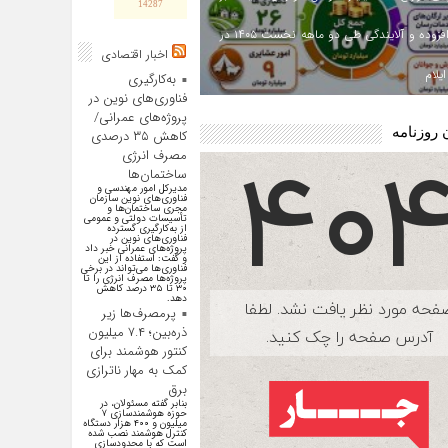
14287
ارزش افزوده و آلایندگی طی دو ماهه نخست ۱۴۰۵ در
اخبار اقتصادی
یلام
به‌کارگیری
فناوری‌های نوین در
پروژه‌های عمرانی/
 روزنامه
کاهش ۳۵ درصدی
مصرف انرژی
ساختمان‌ها
مدیرکل امور مهندسی و
فناوری‌های نوین سازمان
مجری ساختمان‌ها و
تأسیسات دولتی و عمومی
از به‌کارگیری گسترده
فناوری‌های نوین در
پروژه‌های عمرانی خبر داد
و گفت: استفاده از این
فناوری‌ها می‌تواند در برخی
پروژه‌ها مصرف انرژی را تا
۳۰ تا ۳۵ درصد کاهش
دهد.
پرمصرف‌ها زیر
ذره‌بین؛ ۷.۴ میلیون
کنتور هوشمند برای
کمک به مهار ناترازی
برق
بنابر گفته مسئولان، در
حوزه هوشمندسازی ۷
میلیون و ۴۰۰ هزار دستگاه
کنترل هوشمند نصب شده
است که با محدودسازی