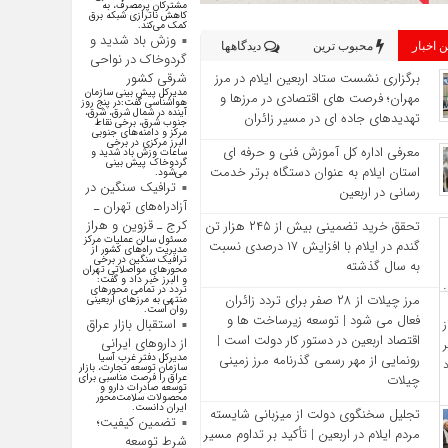
مشترکان پرمصرف، به
کاهش ناترازی شبکه برق
کمک می‌کند.
وزش باد شدید و
 اخبار
محبوب ترین
دیدگاهها
گردوخاک در نواحی
برگزاری نشست ستاد اربعین ایلام در مرز
شرقی کشور
مدیرکل پیش بینی سازمان
مهران؛ فرصت‌ های اقتصادی در مرزها و
هواشناسی گفت:در پنج روز
آینده در شمال شرق، شرق،
تهدیدهای جاده‌ ای در مسیر زائران
جنوب شرق، برخی نقاط
مرکز و دامنه‌های جنوبی
البرز مرکزی در برخی
معرفی اداره کل آموزش فنی و حرفه‌ ای
ساعات وزش باد شدید و
گردوخاک پیش بینی
استان ایلام به‌ عنوان دستگاه برتر خدمت‌
می‌شود.
ترافیک سنگین در
رسانی در اربعین
آزادراه‌های تهران ـ
کرج ـ قزوین و هراز
تحقق خرید تضمینی بیش از ۲۴۵ هزار تن
مسئول سالن عملیات مرکز
گندم در ایلام با افزایش ۱۷ درصدی نسبت
مدیریت راه‌های کشور از
ترافیک سنگین در برخی
به سال گذشته
محورهای مواصلاتی تهران
و البرز خبر داد و گفت:
تردد در تمامی محورهای
مرز چیلات از ۲۸ صفر برای تردد زائران
منتهی به مرزهای اربعینی
روان است.
فعال می‌ شود | توسعه زیرساخت‌ ها و
استقبال بازار عراق
اقتصاد اربعین در دستور کار دولت است |
از دارو‌های ایرانی
رونمایی از مهر رسمی گذرنامه مرز زمینی
مدیرکل دفتر غرب آسیا
سازمان توسعه تجارت، بازار
چیلات
عراق را فرصت مناسبی برای
توسعه صادرات دارو و
محصولات سلامت‌محور
ایران دانست.
تجلیل سخنگوی دولت از میزبانی شایسته
تضمین کیفیت؛
مردم ایلام در اربعین | تأکید بر تداوم مسیر
شرط توسعه