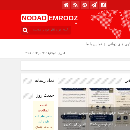
NODAD
EMROOZ
.ir
هی های دولتی
تماس با ما
امروز : دوشنبه / ۱۲ مرداد / ۱۴۰۵
نماد رسانه
فی
حدیث روز
باقیات
الصالحات
استقرار ۹ کمیته فرعی در ایلام برای تسهیل خدمات و
پيامبر صلى‏ الله‏
عليه ‏و‏ آله:
نظارت بر بازار در ایام اربعین ۱۴۰۵ | تأمین ارز، تجهیز
إذا ماتَ الإنسانُ