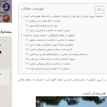
فهرست مطالب
جامعه امروز بیش از هر زمان نیازمند احساس و اندیشه هنرمندان است
استان ا
هنرمند؛ خالق نظم از دل بی‌نظمی
هنر؛ ناجی عشق و نوع‌دوستی
ضرورت توجه به مخاطب و فناوری در هنر
پیشخوان
تجلیل از مفاخر فرهنگی؛ تجدید پیمان با آینده
تسلیت به مناسبت درگذشت دو هنرمند متعهد
نام‌آوران فرهنگ بومی؛ جلوه‌ای از هویت ملی
گرامیداشت مفاخر مذهبی و فرهنگی استان
درخشش هنرمندان ایلامی در جشنواره‌های ملی و بین‌المللی
پیوند گذشته و آینده با برنامه «هفت بحر هنر»
حمایت از مفاخر و نخبگان فرهنگی استان
تجلیل از ۲۰ هنرمند برجسته استان ایلام
ر آیین تجلیل از هنرمندان استان ایلام اظهار کرد: احترام به مقام والای
 هنرمندان است