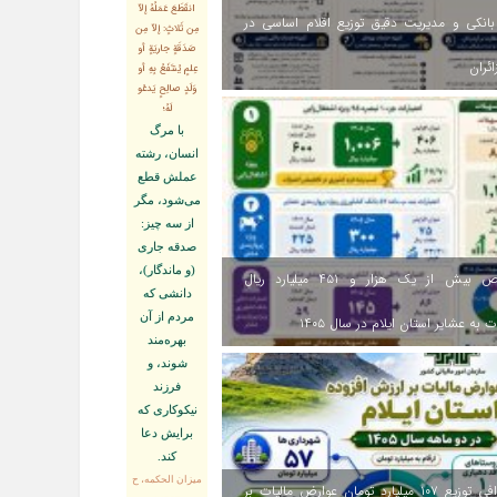
انقَطَعَ عَمَلُهُ إلاّ
انکی و مدیریت دقیق توزیع اقلام اساسی در
مِن ثَلاثٍ: إلاّ مِن
صَدَقَةٍ جاريَةٍ أو
ائران
عِلمٍ يُنتَفَعُ بِهِ أو
وَلَدٍ صالِحٍ يَدعُو
لَهُ؛
با مرگ
انسان، رشته
عملش قطع
مى‌شود، مگر
از سه چيز:
صدقه جارى
(و ماندگار)،
اختصاص بیش از یک هزار و ۴۵۱ میلیارد ریال
دانشى كه
مردم از آن
 به عشایر استان ایلام در سال ۱۴۰۵
بهره‏‌مند
شوند، و
فرزند
نيكوكارى كه
برايش دعا
كند.
ميزان الحكمه، ح
اینفوگرافی توزیع ۱۰۷ میلیارد تومان عوارض مالیات بر