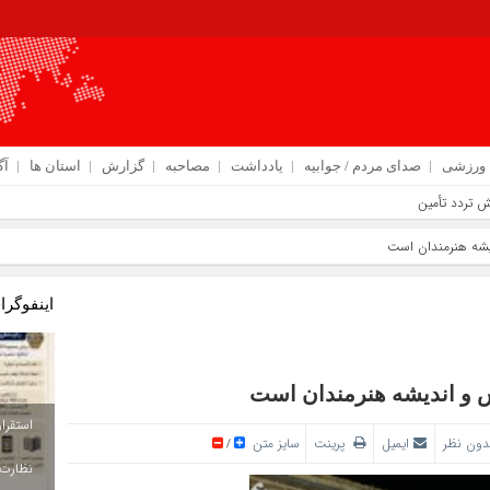
ورزشی
صدای مردم / جوابیه
یادداشت
مصاحبه
گزارش
استان ها
آگ
ایش تردد تأمین است
دیشه هنرمندان است
اینفوگرا
س و اندیشه هنرمندان است
دون نظر
ایمیل
پرینت
سایز متن
/