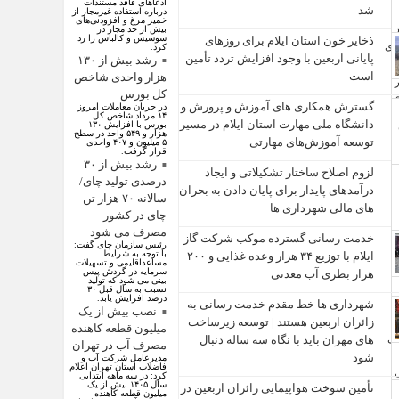
ادعاهای فاقد مستندات
شد
درباره استفاده غیرمجاز از
خمیر مرغ و افزودنی‌های
بیش از حد مجاز در
سوسیس و کالباس را رد
ذخایر خون استان ایلام برای روزهای
کرد.
پایانی اربعین با وجود افزایش تردد تأمین
رشد بیش از ۱۳۰
است
هزار واحدی شاخص
کل بورس
گسترش همکاری‌ های آموزش و پرورش و
در جریان معاملات امروز
۱۴ مرداد شاخص کل
دانشگاه ملی مهارت استان ایلام در مسیر
بورس با افزایش ۱۳۰
هزار و ۵۴۹ واحد در سطح
توسعه آموزش‌های مهارتی
۵ میلیون و ۴۰۷ واحدی
قرار گرفت.
رشد بیش از ۳۰
لزوم اصلاح ساختار تشکیلاتی و ایجاد
درصدی تولید چای/
درآمدهای پایدار برای پایان دادن به بحران‌
سالانه ۷۰ هزار تن
های مالی شهرداری‌ ها
چای در کشور
مصرف می شود
خدمت رسانی گسترده موکب شرکت گاز
رئیس سازمان چای گفت:
با توجه به شرایط
ایلام با توزیع ۳۴ هزار وعده غذایی و ۲۰۰
مساعداقلیمی و تسهیلات
سرمایه در گردش پیس
هزار بطری آب معدنی
بینی می شود که تولید
نسبت به سال قبل ۳۰
درصد افزایش یابد.
شهرداری‌ ها خط مقدم خدمت ‌رسانی به
نصب بیش از یک
زائران اربعین هستند | توسعه زیرساخت
میلیون قطعه کاهنده
‌های مهران باید با نگاه سه‌ ساله دنبال
مصرف آب در تهران
شود
مدیرعامل شرکت آب و
فاضلاب استان تهران اعلام
کرد: در سه ماهه ابتدایی
سال ۱۴۰۵ بیش از یک
تأمین سوخت هواپیمایی زائران اربعین در
میلیون قطعه کاهنده