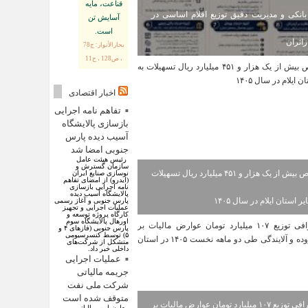
قناعت، مايه
انکی و مدیریت دقیق توزیع اقلام اساسی در
آسايش تن
است.
ائران
بحارالأنوار: ج78
، ص128 ، ح11
اخبار اقتصادی
تفاهم نامه اجرایی
بازسازی پالایشگاه
آسیب دیده پارس
جنوبی امضا شد
رئیس هیئت عامل
سازمان گسترش و
اختصاص بیش از یک هزار و ۴۵۱ میلیارد ریال تسهیلات
نوسازی صنایع ایران
(ایدرو) از امضای تفاهم
نامه اجرایی بازسازی
پالایشگاه آسیب دیده
ر استان ایلام در سال ۱۴۰۵
پارس جنوبی و آغاز رسمی
عملیات اجرایی و تجهیز
کارگاه پروژه توسعه و
اورهال پالایشگاه سوم
پارس جنوبی (فاز‌های ۴ و
۵) توسط کنسرسیومی
متشکل از شرکت‌های
داخلی خبر داد.
عملیات اجرایی
جریمه مالیاتی
شرکت ملی نفت
متوقف شده است
اینفوگرافی توزیع ۱۰۷ میلیارد تومان عوارض مالیات بر
معاون امور مالیاتی