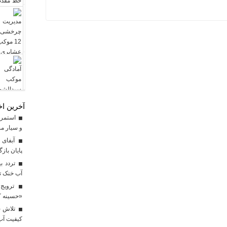
آخرین اخ
استمرار
و سیار م
آبفای ا
پایان باز
آب خنک تا
ترویج 
«حسینه ک
کیفیت آب برای ۳ میلیون مس