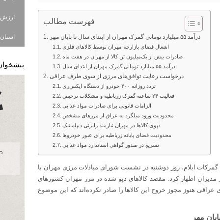
فهرست مطالب
درآمد ۵۵ میلیارد تومانی گمرک مهران از ابتدای سال تا پایان مهر
استان ا
اشغال فضای بازارچه مهران توسط کالاهای فلزی
صادرات بیش از یک‌میلیون تن کالا از مهران در هفت ماه
پیشخوان
درآمد ۵۵ میلیارد تومانی گمرک مهران از ابتدای سال
درخواست رعایت توافق‌های مرزی از سوی طرف عراقی
تردد روزانه ۴۰۰ خودرو از دستگاه ایکس‌ری
فعالیت ۲۴ ساعته گمرک زرباطیه و مشکلات ترخیص
الزامات قانونی برای صادرات مواد غذایی
محدودیت ورود میلگرد به عراق از مرزهای مشخص
دپوی کالاها در مهران نیازمند رایزنی دیپلماتیک
محدودیت فضای پایانه زرباطیه برای عبور خودروها
تسریع در صدور گواهی استاندارد مواد غذایی
رکات ایلام، روز دوشنبه در نشست شورای مبادلات مرزی مهران با
 مدیران اظهار کرد: مقصد کالاهای دپو شده در مرز مهران کشورهای
 عراقی هنوز مجوز خروج این کالاها را صادر نکرده‌اند که این موضوع