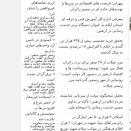
ارزی تقاضاهای
مهران؛ فرصت‌ های اقتصادی در مرزها و
غیرواقعی را حذف
تهدیدهای جاده‌ ای در مسیر زائران
کرد
بانک مرکزی اعلام کرد:
معرفی اداره کل آموزش فنی و حرفه‌ ای
کاهش تقاضای روزانه ارز
در مرکز مبادله، نتیجه
استان ایلام به‌ عنوان دستگاه برتر خدمت‌
اصلاح سیاست‌های ارزی و
حذف تقاضا‌های غیرواقعی،
رسانی در اربعین
غیرتجاری و رانتی بوده
است.
کمبودی در تامین
تحقق خرید تضمینی بیش از ۲۴۵ هزار تن
آرد واحد‌های خبازی
گندم در ایلام با افزایش ۱۷ درصدی نسبت
نداریم
به سال گذشته
رئیس انجمن صنفی
آردسازان گفت: بنابر آمار
ماهانه یک میلیون تن گندم
مرز چیلات از ۲۸ صفر برای تردد زائران
در واحد‌های خبازی و صنف
و صنعت در کشور مصرف
فعال می‌ شود | توسعه زیرساخت‌ ها و
می‌شود.
اقتصاد اربعین در دستور کار دولت است |
برق گران نشده
است
رونمایی از مهر رسمی گذرنامه مرز
معاون برق و انرژی
زمینی چیلات
وزارت نیرو گفت: هیچ
تغییر قیمتی در قبوض برق
اعمال نشده است.
تجلیل سخنگوی دولت از میزبانی شایسته
استفاده غیرمجاز
مردم ایلام در اربعین | تأکید بر تداوم
از خمیر مرغ و
مسیر خدمت‌ رسانی با انسجام ملی
افزودنی‌ها در
سوسیس و کالباس
اسکان ۳ هزار و ۵۰ نفر ایثارگر در
تکذیب شد
زائرسراهای بنیاد شهید در مهران؛ ۶ هزار
سرپرست معاونت
بهداشتی و پیشگیری
اقلام فرهنگی در موکب سلام شهید توزیع
سازمان دامپزشکی