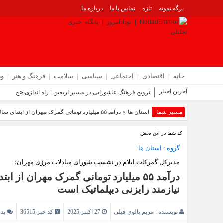
برگه نمونه
تازه
تماس با ما
درباره ما
خانه
اقتصادی
اجتماعی
سیاسی
سلامت
فرهنگ و هنر
و
آخرین اخبار
ترویج فرهنگ عاشورایی در مسیر اربعین | راه‌ اندازی «حسینه
مسیر شما
استان ها
» درآمد ۵۵ میلیارد تومانی گمرک مهران از ابتدای سال تا پایان مهر | دپوی کالاها در مهران نیازمند رایزنی دیپلماتیک است
کد شما در این بخش
گروه :
استان ها
مدیرکل گمرکات ایلام در نشست شورای مبادلات مرزی مهران؛
درآمد ۵۵ میلیارد تومانی گمرک مهران از 
نیازمند رایزنی دیپلماتیک است
نویسنده :
مریم بالوی فیلی
27 اکتبر 2025
کد خبر 36515
بد