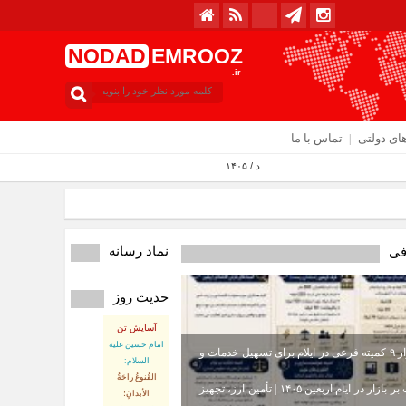
NODAD
EMROOZ
.ir
ای دولتی
تماس با ما
امروز : چهارشنبه / ۱۴ مرداد / ۱۴۰۵
نماد رسانه
فی
حدیث روز
آسایش تن
امام حسین علیه
استقرار ۹ کمیته فرعی در ایلام برای تسهیل خدمات و
السلام:
القُنوعُ راحَةُ
نظارت بر بازار در ایام اربعین ۱۴۰۵ | تأمین ارز، تجهیز
الأبدانِ؛