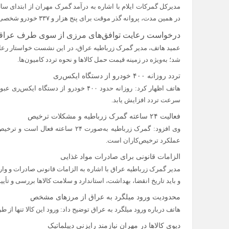
در همین مدت، پروانه گذر موقت برای پنج هزار و ۳۳۷ خودرو شخصی از مرز مهران به داخل کشور صادر شده است.
درخواست رعایت توافق‌های مرزی از سوی طرف عراق
عمید هاتف، مدیر گمرک زرباطیه عراق، در این نشست خواستار رعایت
شد؛ به‌ویژه در زمینه قیمت حمل کالاها و نحوه تردد کامیون‌ها.
تردد روزانه ۴۰۰ خودرو از دستگاه ایکس‌ری
هاتف اظهار کرد: روزانه حدود ۴۰۰ خودرو از
سرعت تردد افزایش یابد.
فعالیت ۲۴ ساعته گمرک زرباطیه و مشکلات ترخیص
وی افزود: گمرک زرباطیه به‌صورت ۲۴
عملکرد ترخیص‌کاران است.
الزامات قانونی برای صادرات مواد غذایی
مدیر گمرک زرباطیه عراق با اشاره به الزامات قانونی صادرات و وا
و باید تاریخ انقضا، بهداشت، استاندارد و سلامت کالاها بررسی و تأیی
محدودیت ورود میلگرد به عراق از مرزهای مشخص
هاتف درباره ورود میلگرد به عراق توضیح داد: ورود این کالا تنها ا
دپوی کالاها در مهران نیازمند رایزنی دیپلماتیک