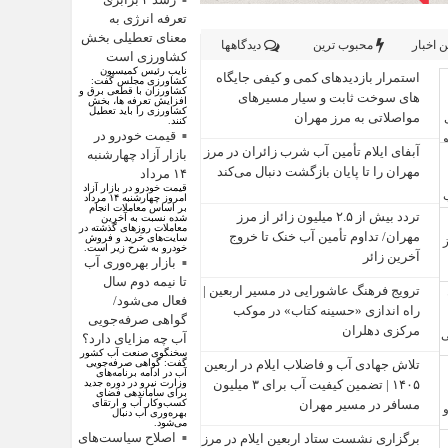
تعرفه انرژی به
معنای تعطیلی بخش
 اخبار
محبوب ترین
دیدگاهها
کشاورزی است
نایب رئیس کمیسیون
استمرار بازدیدهای کمی و کیفی جایگاه‌
کشاورزی مجلس گفت:
کشاورزان با قطعی برق و
های سوخت ثابت و سیار مسیرهای
افزایش تعرفه ها، بخش
کشاورزی را باید تعطیل
مواصلاتی به مرز مهران
کنند.
قیمت خودرو در
آبفای ایلام تأمین آب شرب زائران در مرز
بازار آزاد چهارشنبه
مهران را تا پایان بازگشت دنبال می‌کند
۱۴ مرداد
قیمت خودرو در بازار آزاد
امروز چهارشنبه ۱۴ مرداد
بر اساس معاملات انجام
تردد بیش از ۲.۵ میلیون زائر از مرز
شده نسبت به آخرین
معاملات روز‌های گذشته در
مهران/ تداوم تأمین آب خنک تا خروج
سایت‌های خرید و فروش
خودرو به شرح زیر است.
آخرین زائر
بازار بهره‌وری آب
تا نیمه دوم سال
ترویج فرهنگ عاشورایی در مسیر اربعین |
فعال می‌شود/
راه‌ اندازی «حسینه کتاب» در موکب
گواهی صرفه‌جویی
مرکزی دهلران
آب چه مزایای دارد؟
سخنگوی صنعت آب کشور
تلاش جهادی آب و فاضلاب ایلام در اربعین
گفت: گواهی صرفه‌جویی
آب در ادامه برنامه‌های
۱۴۰۵ | تضمین کیفیت آب برای ۳ میلیون
وزارت نیرو در دوره جدید
برای ساماندهی فضای
مسافر در مسیر مهران
کسب‌وکار آب و ارتقای
بهره‌وری آب دنبال
می‌شود.
اصلاح سیاست‌های
برگزاری نشست ستاد اربعین ایلام در مرز