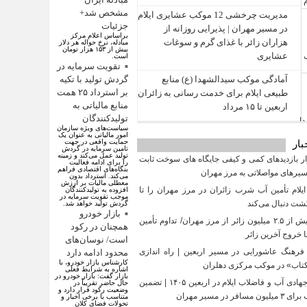
مشخص شد+
مدیریت چرخشی 12 موکب‌ عشایری ایلام
جزئیات
در مسیر مهران | پذیرایی روزانه از
براساس اعلام مرکز
هزاران زائر با غذای گرم و سوغات
مبادله، نرخ حواله هر دلار
بیش از ۱۵۳ هزار تومان
عشایری
است.
تقویت سرمایه در
آمادگی موکب سیدالشهدا (ع) منابع
گردش تولید با تکیه
بر استرداد ۲۵ همت
طبیعی ایلام برای خدمت‌ رسانی به زائران
منابع مالیاتی به
اربعین تا ۱۵ مرداد
تولیدکنندگان
سیاست‌های ویژه سازمان
امور مالیاتی به عنوان یک
حمایت واقعی در جهت
بار
تامین سرمایه در گردش
تولید عمل می‌کند و زمینه
 بازدیدهای کمی و کیفی جایگاه‌ های سوخت ثابت
را برای ادامه فعالیت
بنگاه‌های اقتصادی فراهم
سیرهای مواصلاتی به مرز مهران
می‌کند. استرداد بدون
معطلی مالیات بر ارزش
یلام تأمین آب شرب زائران در مرز مهران را تا
افزوده به تولیدکنندگان
موجب تقویت سرمایه در
گشت دنبال می‌کند
گردش تولید خواهد شد.
بازار خودرو
تردد بیش از ۲.۵ میلیون زائر از مرز مهران/ تداوم تأمین
همچنان در رکود
 خروج آخرین زائر
است/ نوسان‌های
فرهنگ عاشورایی در مسیر اربعین | راه‌ اندازی
محدود ادامه دارد
کارشناس بازار خودرو، با
تاب» در موکب مرکزی دهلران
اشاره به شرایط فعلی
بازار گفت: بازار خودرو در
تلاش جهادی آب و فاضلاب ایلام در اربعین ۱۴۰۵ | تضمین
حال حاضر تقریباً در
وضعیت رکود قرار دارد و
افر در مسیر مهران
متناسب با برخی اخبار و
تحولات فضای کلان