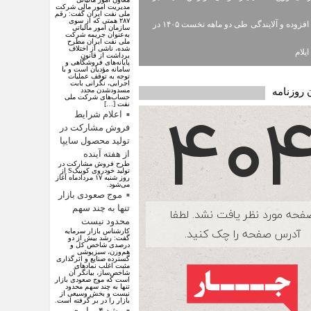
مدیریت امور مالی شرکت
ملی نفت ایران گفت: رقم
۲۸۷ همتی که از سوی
ارزش افزوده و آلایندگی طی دو ماهه نخست ۱۴۰۵ در
سازمان امور مالیاتی
به‌عنوان جریمه شرکت
ملی نفت ایران مطرح
شده، ناشی از اختلاف
یلام
برداشت از قانون
پایانه‌های فروشگاهی و
سامانه مؤدیان است و با
توجه به توقف عملیات
اجرایی، نگرانی بابت
 روزنامه
مسدودشدن مجدد
حساب‌های شرکت ملی
نفت […]
اعلام شرایط
فروش مشارکت در
تولید محصول سایپا
از هفته آینده
طرح فروش مشارکت در
تولید خودروی کوییکS از
روز شنبه ۱۷ مردادماه آغاز
می‌شود.
موج صعودی بازار
تنها به چند سهم
محدود نیست
کارشناس بازار سرمایه
گفت: رشد بیش از دو
درصدی شاخص کل و
هم‌وزن، سبزپوشی
گسترده صنایع و اثرگذاری
مثبت اغلب نماد‌های
شاخص‌ساز، بیانگر آن
است که موج صعودی بازار
تنها به چند سهم محدود
نیست و بخش وسیعی از
بازار را در بر گرفته است.
رشد ۴ برابری