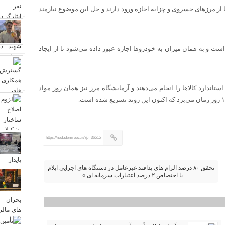
 از مرزهای خسروی و چزابه اجازه ورود دارند و حل این موضوع نیازمند
ست و به همان میزان به خودروها اجازه عبور داده می‌شود تا از ایجاد
تاندارد کالاها را انجام می‌دهند و آزمایشگاه مرز نیز همان روز مواد
https://nodademrooz.ir/?p=36515
تحقق ۸۰ درصد الزام‌ های پدافند غیرعامل در دستگاه‌ های اجرایی ایلام
با اختصاص ۲ درصد اعتبارات سرمایه‌ ای »