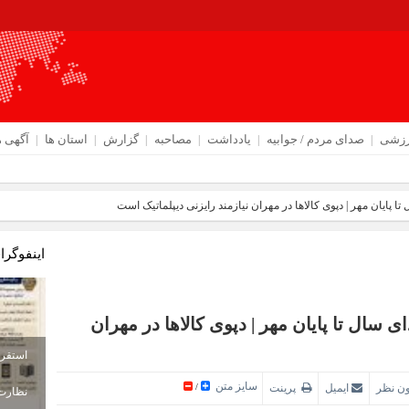
رزشی
صدای مردم / جوابیه
یادداشت
مصاحبه
گزارش
استان ها
آگهی ه
 کتاب» در موکب مرکزی دهلران
اینفوگرا
ابتدای سال تا پایان مهر | دپوی کالاها در مهران
سایز متن
ون نظر
ایمیل
پرینت
/