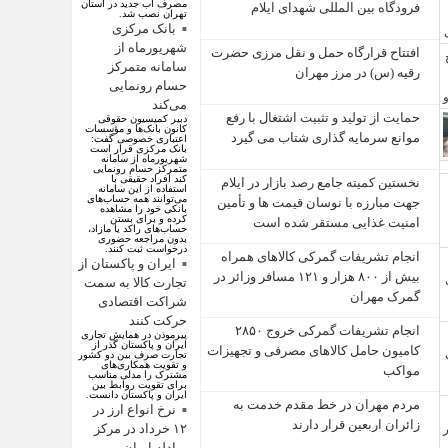
مصرف آب جدید در استان
فرودگاه بین المللی شهدای ایلام
تهران نصب شد.
بانک مرکزی
شهریورماه از
افتتاح قرارگاه حمل‌ و نقل مرزی حضرت
سامانه متمرکز
رقیه (س) در مرز مهران
حسام رونمایی
می‌کند
حمایت از تولید و تثبیت اشتغال با رفع
دبیر کمیسیون حقوقی
کانون بانک‌ها و مؤسسات
موانع سرمایه‌ گذاری شتاب می‌ گیرد
اعتباری خصوصی گفت:
بانک مرکزی قرار است
شهریورماه از سامانه
متمرکز حسام رونمایی
کند افراد حقیقی با
نخستین کمیته جامع رصد بازار در ایلام
استفاده از این سامانه
می‌توانند همه حساب‌های
جهت مبارزه با نوسان قیمت‌ ها و تأمین
بانکی خود را مشاهده
کرده و برای بستن
امنیت غذایی مستقر شده است
حساب‌های راکد یا مازاد،
بدون مراجعه حضوری
درخواست ثبت کنند.
انجام تشریفات گمرکی کالاهای همراه
ایران و پاکستان از
بیش از ۸۰۰ هزار و ۱۲۱ مسافر وزائر در
تجارت کالا به سمت
گمرک مهران
شراکت اقتصادی
حرکت کنند
انجام تشریفات گمرکی خروج ۲۸۵۰
پیرموذن در همایش تجاری
ایران و پاکستان گذر از
کامیون حامل کالاهای مصرفی و تجهیزات
تجارت صرف بین دو کشور
و تقویت همکاری‌های
مواکب
مشترک را مدلی مناسب
برای تقویت روابط بین
ایران و پاکستان دانست.
مردم مهران در خط مقدم خدمت به
نرخ انواع ارز در
زائران اربعین قرار دارند
۱۲ خرداد در مرکز
مبادله ایران