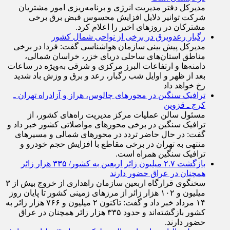
مدیرکل دفتر مدیریت انرژی و برنامه‌ریزی امور مشتریان
شرکت توانیر دلایل افزایش محسوس قبض برق برخی
مشترکان در روزهای اخیر را اعلام کرد.
رگبار رعدوبرق در برخی از نواحی شمال کشور
مدیرکل پیش بینی سازمان هواشناسی گفت: فردا در برخی
مناطق استان‌های ساحلی دریای خزر، خراسان شمالی،
دامنه‌ها و ارتفاعات البرز مرکزی و شرقی به‌ویژه در ساعات
بعد از ظهر و اوایل شب رگبار، رعد و برق و وزش باد شدید
رخ خواهد داد
ترافیک سنگین در محورهای چالوس، هراز و آزادراه تهران ـ
کرج ـ قزوین
مسئول سالن عملیات مرکز مدیریت راه‌های کشور، از
ترافیک سنگین در برخی محورهای مواصلاتی کشور خبر داد و
گفت: در حال حاضر تردد در محورهای شمالی و مسیرهای
منتهی به تهران در برخی مقاطع با افزایش حجم خودرو و
ترافیک سنگین همراه است.
بازگشت ۲.۷ میلیون زائر اربعین به کشور/ ۳۳۵ هزار زائر
همچنان در عراق حضور دارند
سخنگوی قرارگاه اربعین سازمان راهداری از خروج بیش از ۳
میلیون و ۱۰۲ هزار زائر از مرز‌های زمینی کشور تا پایان روز
۱۴ مرداد خبر داد و گفت: تاکنون ۲ میلیون و ۷۶۶ هزار زائر به
کشور بازگشته‌اند و حدود ۳۳۵ هزار زائر همچنان در عراق
حضور دارند.