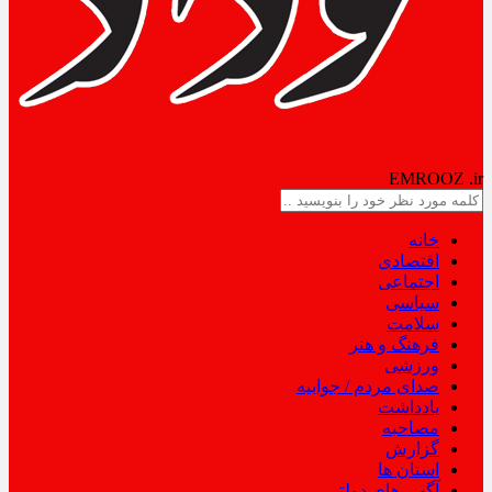
NODAD
EMROOZ
.ir
خانه
اقتصادی
اجتماعی
سیاسی
سلامت
فرهنگ و هنر
ورزشی
صدای مردم / جوابیه
یادداشت
مصاحبه
گزارش
استان ها
آگهی های دولتی