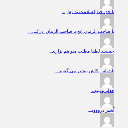
یا حق
خدایا سلامت بدارش...
یا صاحب الزمان عج
یا صاحب الزمان ادرکنی...
جمشید
لطفا مطلب منو هم بزارید...
ناشناس
کاش بیشتر می گفتید...
خدایا
بدنبود...
آشپز
درووود...