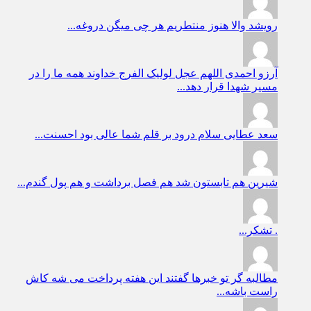
رویشد
والا هنوز منتطریم هر چی میگن دروغه...
آرزو احمدی
اللهم عجل لولیک الفرج خداوند همه ما را در
مسیر شهدا قرار دهد...
سعد عطایی
سلام درود بر قلم شما عالی بود احسنت...
شیرین
هم تابستون شد هم فصل برداشت و هم پول گندم...
.
تشکر...
مطالبه گر
تو خبرها گفتند این هفته پرداخت می شه کاش
راست باشه...