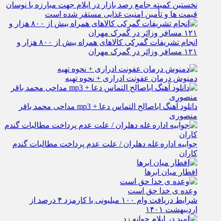
نخستین کمیته جامع رصد بازار در ایلام جهت مبارزه با نوسان
قیمت‌ ها و تأمین امنیت غذایی مستقر شده است
انجام تشریفات گمرکی کالاهای همراه بیش از ۸۰۰ هزار و
۱۲۱ مسافر وزائر در گمرک مهران
دمنوش درمان عفونت ادراری + نحوه تهیه
دانلود آهنگ اباصالح التماس دعا + mp3 مداحی محمد باقر
منصوری
جوابیه اداره غله دهلران / علت عدم پرداخت مطالبات گندم
کاران
افطار میان ابرها
وعده ی خدا حق است
شرایط دریافت وام ۱۰۰ میلیونی با کارمزد ۴ درصد از
اردیبهشت ۱۴۰۱