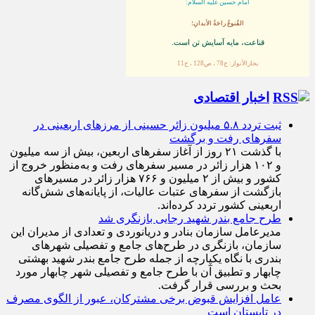
امام حسین علیه السلام:
القُنوعُ راحَةُ الأبدانِ؛
قناعت، مايه آسايش تن است.
بحارالأنوار: ج78 ، ص128 ، ح11
اخبار اقتصادی
ثبت تردد ۵.۸ میلیون زائر حسینی از مرزهای اربعینی در
سفرهای رفت و برگشت
با گذشت ۲۱ روز از آغاز سفرهای اربعین، بیش از سه میلیون
و ۱۰۲ هزار زائر در مسیر سفرهای رفت و به‌منظور خروج از
کشور و بیش از ۲ میلیون و ۷۶۶ هزار زائر در مسیرهای
بازگشت از سفرهای عتبات عالیات، از پایانه‌های شش‌گانه
اربعینی کشور تردد کرده‌اند.
طرح جامع بندر شهید رجایی بازنگری شد
مدیرعامل سازمان بنادر و دریانوردی و تعدادی از مدیران این
سازمان، بازنگری در طرح‌های جامع و تفصیلی شهر‌های
بندری با نگاه یکپارچه از جمله طرح جامع بندر شهید بهشتی
چابهار و تطبیق آن با طرح جامع و تفصیلی شهر چابهار مورد
بحث و بررسی قرار گرفت.
عامل افزایش قبوض برخی مشترکان، عبور از الگوی مصرف
در تابستان است