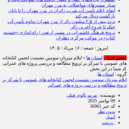
سیار مسیرهای مواصلاتی به مرز مهران
آبفای ایلام تأمین آب شرب زائران در مرز مهران را تا پایان
بازگشت دنبال می‌کند
تردد بیش از ۲.۵ میلیون زائر از مرز مهران/ تداوم تأمین آب
خنک تا خروج آخرین زائر
ترویج فرهنگ عاشورایی در مسیر اربعین | راه‌ اندازی «حسینه
کتاب» در موکب مرکزی دهلران
امروز : جمعه / ۱۶ مرداد / ۱۴۰۵
مسیر شما
استان ها
» ایلام میزبان سومین نشست انجمن کتابخانه‌
های عمومی با تمرکز بر ترویج مطالعه و بررسی پروژه‌ های عمرانی
کد شما در این بخش
گروه :
استان ها
ایلام میزبان سومین نشست انجمن کتابخانه‌ های عمومی با تمرکز بر
ترویج مطالعه و بررسی پروژه‌ های عمرانی
نویسنده :
مریم بالوی فیلی
09 نوامبر 2025
کد خبر 36961
بدون نظر
ایمیل
پرینت