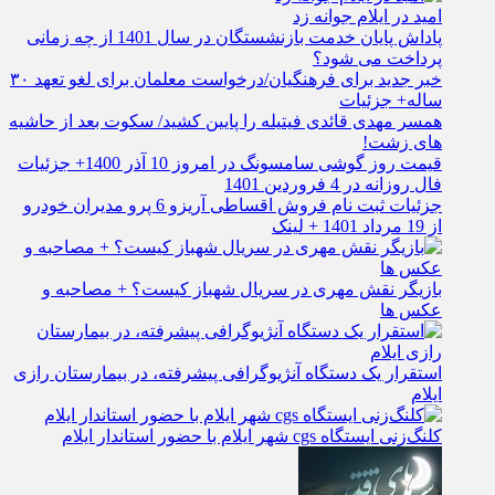
امید در ایلام جوانه زد
پاداش پایان خدمت بازنشستگان در سال 1401 از چه زمانی
پرداخت می شود؟
خبر جدید برای فرهنگیان/درخواست معلمان برای لغو تعهد ۳۰
ساله+ جزئیات
همسر مهدی قائدی فیتیله را پایین کشید/ سکوت بعد از حاشیه
های زشت!
قیمت روز گوشی سامسونگ در امروز 10 آذر 1400+ جزئیات
فال روزانه در 4 فروردین 1401
جزئیات ثبت نام فروش اقساطی آریزو 6 پرو مدیران خودرو
از 19 مرداد 1401 + لینک
بازیگر نقش مهری در سریال شهباز کیست؟ + مصاحبه و
عکس ها
استقرار یک دستگاه آنژیوگرافی پیشرفته، در بیمارستان رازی
ایلام
کلنگ‌زنی ایستگاه cgs شهر ایلام با حضور استاندار ایلام