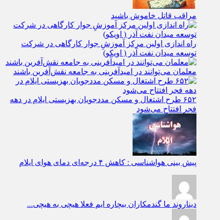
مراقب قاتل خاموش باشید
راه اندازی اولین مرکز آموزشِ جوار کارگاهی در شرکت
توسعه میدان نفت آذر ( اویکو)
معلمان می‌توانند در امیدآفرینی به جامعه نقش‌آفرین باشند
۶۵۲ طرح اشتغال و مسکن مددجویان بهزیستی ایلام در دهه
فجر افتتاح می‌شود
پیش بینی هواشناسی : کاهش ۴ درجه‌ای دمای هوای ایلام
دیناروند
ما گندمکاران بیچاره ایم فعلا هیچی به هیچی...