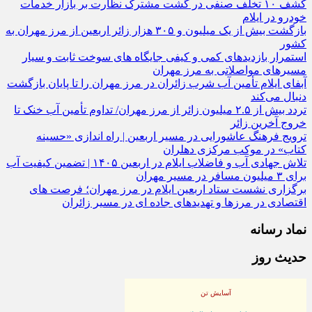
کشف ۱۰ تخلف صنفی در گشت مشترک نظارت بر بازار خدمات
خودرو در ایلام
بازگشت بیش از یک میلیون و ۳۰۵ هزار زائر اربعین از مرز مهران به
کشور
استمرار بازدیدهای کمی و کیفی جایگاه‌ های سوخت ثابت و سیار
مسیرهای مواصلاتی به مرز مهران
آبفای ایلام تأمین آب شرب زائران در مرز مهران را تا پایان بازگشت
دنبال می‌کند
تردد بیش از ۲.۵ میلیون زائر از مرز مهران/ تداوم تأمین آب خنک تا
خروج آخرین زائر
ترویج فرهنگ عاشورایی در مسیر اربعین | راه‌ اندازی «حسینه
کتاب» در موکب مرکزی دهلران
تلاش جهادی آب و فاضلاب ایلام در اربعین ۱۴۰۵ | تضمین کیفیت آب
برای ۳ میلیون مسافر در مسیر مهران
برگزاری نشست ستاد اربعین ایلام در مرز مهران؛ فرصت‌ های
اقتصادی در مرزها و تهدیدهای جاده‌ ای در مسیر زائران
نماد رسانه
حدیث روز
آسایش تن