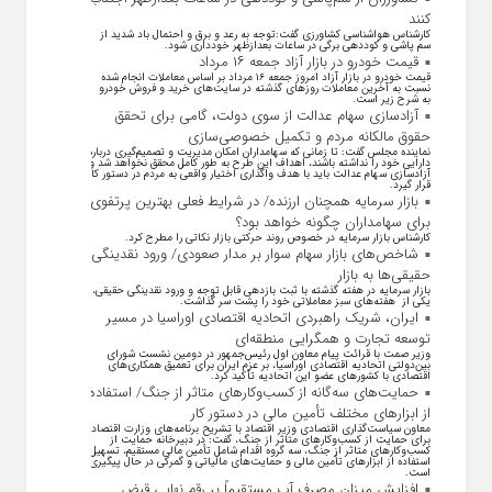
کنند
کارشناس هواشناسی کشاورزی گفت:توجه به رعد و برق و احتمال باد شدید از
سم پاشی و کوددهی برگی در ساعات بعدازظهر خودداری شود.
قیمت خودرو در بازار آزاد جمعه ۱۶ مرداد
قیمت خودرو در بازار آزاد امروز جمعه ۱۶ مرداد بر اساس معاملات انجام شده
نسبت به آخرین معاملات روز‌های گذشته در سایت‌های خرید و فروش خودرو
به شرح زیر است.
آزادسازی سهام عدالت از سوی دولت، گامی برای تحقق
حقوق مالکانه مردم و تکمیل خصوصی‌سازی
نماینده مجلس گفت: تا زمانی که سهامداران امکان مدیریت و تصمیم‌گیری درباره
دارایی خود را نداشته باشند، اهداف این طرح به طور کامل محقق نخواهد شد و
آزادسازی سهام عدالت باید با هدف واگذاری اختیار واقعی به مردم در دستور کار
قرار گیرد.
بازار سرمایه همچنان ارزنده/ در شرایط فعلی بهترین پرتفوی
برای سهامداران چگونه خواهد بود؟
کارشناس بازار سرمایه در خصوص روند حرکتی بازار نکاتی را مطرح کرد.
شاخص‌های بازار سهام سوار بر مدار صعودی/ ورود نقدینگی
حقیقی‌ها به بازار
بازار سرمایه در هفته گذشته با ثبت بازدهی قابل توجه و ورود نقدینگی حقیقی،
یکی از هفته‌های سبز معاملاتی خود را پشت سر گذاشت.
ایران، شریک راهبردی اتحادیه اقتصادی اوراسیا در مسیر
توسعه تجارت و همگرایی منطقه‌ای
وزیر صمت با قرائت پیام معاون اول رئیس‌جمهور در دومین نشست شورای
بین‌دولتی اتحادیه اقتصادی اوراسیا، بر عزم ایران برای تعمیق همکاری‌های
اقتصادی با کشورهای عضو این اتحادیه تأکید کرد.
حمایت‌های سه‌گانه از کسب‌وکارهای متاثر از جنگ/ استفاده
از ابزارهای مختلف تأمین مالی در دستور کار
معاون سیاست‌گذاری اقتصادی وزیر اقتصاد با تشریح برنامه‌های وزارت اقتصاد
برای حمایت از کسب‌وکار‌های متاثر از جنگ، گفت: در دبیرخانه حمایت از
کسب‌وکار‌های متاثر از جنگ، سه گروه اقدام شامل تأمین مالی مستقیم، تسهیل
استفاده از ابزار‌های تأمین مالی و حمایت‌های مالیاتی و گمرکی در حال پیگیری
است.
افزایش میزان مصرف آب مستقیماً بر رقم نهایی قبض