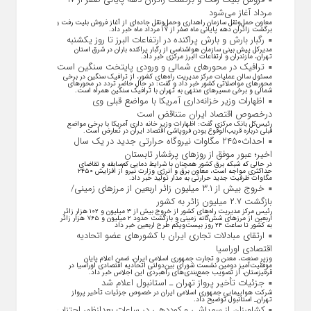
مرداد آغاز می‌شود
معاون حمل‌ونقل سازمان راهداری وحمل‌و‌نقل جاده‌ای از آغاز فروش بلیت رفت و
برگشت زائران دهه پایانی ماه صفر از ۱۷ مرداد ماه خبر داد.
رگبار بارش و بارش پراکنده در ارتفاعات البرز تا روز یکشنبه
مدیرکل پیش بینی سازمان هواشناسی از رگبار پراکنده باران در شرق استان
تهران، مازندران و ارتفاعات البرز مرکزی خبر داد.
ترافیک در محورهای شمالی و ورودی پایتخت سنگین است
مسئول سالن عملیات مرکز مدیریت راه‌های کشور، از ترافیک سنگین در برخی
محورهای مواصلاتی کشور خبر داد و گفت: در حال حاضر تردد در محورهای
شمالی و برخی مسیرهای منتهی به تهران با ترافیک سنگین همراه است.
اظهارات وزیر خزانه‌داری آمریکا با مواضع قبلی وی
درخصوص اقتصاد ایران متناقض است
رئیس‌کل بانک مرکزی گفت: اظهارات وزیر خانه داری آمریکا با برخی مواضع
قبلی درباره قریب‌الوقوع بودن فروپاشی اقتصاد ایران در تعارض است.
احداث۲۴۵۰ مگاوات نیروگاه حرارتی جدید در یک سال
اخیر؛ عبور موفق از روز‌های پرفشار تابستان
در حالی که شبکه برق کشور همچنان با شرایط دمایی کم‌سابقه و تقاضای
حداکثری مواجه است، معاون برق و انرژی وزارت نیرو از افزایش ۲۴۵۰
مگاوات ظرفیت جدید حرارتی به مدار تولید خبر داد.
خروج بیش از ۳.۱ میلیون زائر اربعین از مرزهای زمینی/
بازگشت ۲.۷ میلیون زائر به کشور
رئیس مرکز مدیریت راه‌های کشور از خروج بیش از ۳ میلیون و ۱۰۲ هزار زائر
اربعین از مرزهای شش‌گانه زمینی و بازگشت حدود ۲ میلیون و ۷۶۵ هزار زائر
به کشور تا ساعت ۲۴ روز بیست‌ویکم طرح اربعین خبر داد
ارتقای مبادلات تجاری ایران با کشور‌های عضو اتحادیه
اقتصادی اوراسیا
وزیر صنعت، معدن و تجارت جمهوری اسلامی ایران، ضمن اعلام پایان
موفقیت‌آمیز دومین نشست شورای بین‌دولتی اتحادیه اقتصادی اوراسیا در
قرقیزستان، از تصویب جمع‌بندی‌های راهبردی این اجلاس خبر داد.
جزئیات تأخیر پرواز تهران ـ استانبول اعلام شد
شرکت هواپیمایی جمهوری اسلامی ایران در خصوص جزئیات تأخیر پرواز
تهران_ استانبول توضیح داد.
کشاورزان از سم‌پاشی و کوددهی در ساعات بعدازظهر اجتناب