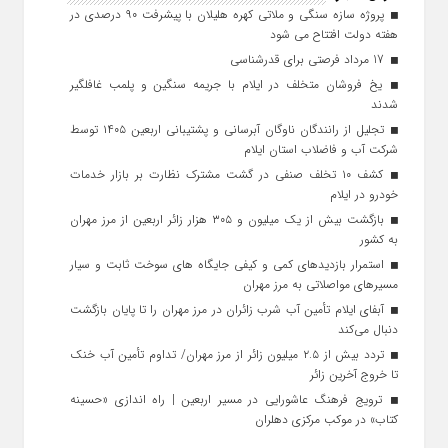
پروژه سازه سنگی و ملاتی کهره هلیلان با پیشرفت ۹۰ درصدی در
هفته دولت افتتاح می شود
17 مرداد فرصتی برای قدرشناسی
یخ‌ فروشان متخلف در ایلام با جریمه سنگین و پلمب غافلگیر
شدند
تجلیل از رانندگان ناوگان آبرسانی و پشتیبانی اربعین ۱۴۰۵ توسط
شرکت آب و فاضلاب استان ایلام
کشف ۱۰ تخلف صنفی در گشت مشترک نظارت بر بازار خدمات
خودرو در ایلام
بازگشت بیش از یک میلیون و ۳۰۵ هزار زائر اربعین از مرز مهران
به کشور
استمرار بازدیدهای کمی و کیفی جایگاه‌ های سوخت ثابت و سیار
مسیرهای مواصلاتی به مرز مهران
آبفای ایلام تأمین آب شرب زائران در مرز مهران را تا پایان بازگشت
دنبال می‌کند
تردد بیش از ۲.۵ میلیون زائر از مرز مهران/ تداوم تأمین آب خنک
تا خروج آخرین زائر
ترویج فرهنگ عاشورایی در مسیر اربعین | راه‌ اندازی «حسینه
کتاب» در موکب مرکزی دهلران