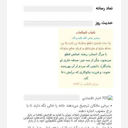
نماد رسانه
حدیث روز
باقیات الصالحات
پيامبر صلى‏ الله‏ عليه ‏و‏ آله:
إذا ماتَ الإنسانُ انقَطَعَ عَمَلُهُ إلاّ مِن ثَلاثٍ: إلاّ مِن
صَدَقَةٍ جاريَةٍ أو عِلمٍ يُنتَفَعُ بِهِ أو وَلَدٍ صالِحٍ يَدعُو لَهُ؛
با مرگ انسان، رشته عملش قطع
مى‌شود، مگر از سه چيز: صدقه جارى (و
ماندگار)، دانشى كه مردم از آن بهره‏‌مند
شوند، و فرزند نيكوكارى كه برايش دعا
كند.
ميزان الحكمه، ح 14287
اخبار اقتصادی
برخی مالکان ترجیح می‌دهند خانه را خالی نگه دارند تا با
نرخ مصوب اجاره دهند
نایب‌رئیس اتحادیه مشاوران املاک تهران با اشاره به افزایش تقاضا در بازار
اجاره در فصل تابستان گفت: دولت باید در زمان اوج تقاضا، واحد‌های مسکونی
در اختیار خود را به بازار عرضه کند تا بتواند نقش تنظیم‌گری خود را در بازار
اجاره ایفا کند.
فروش بلیت رفت و برگشت زائران دهه پایانی صفر از ۱۷