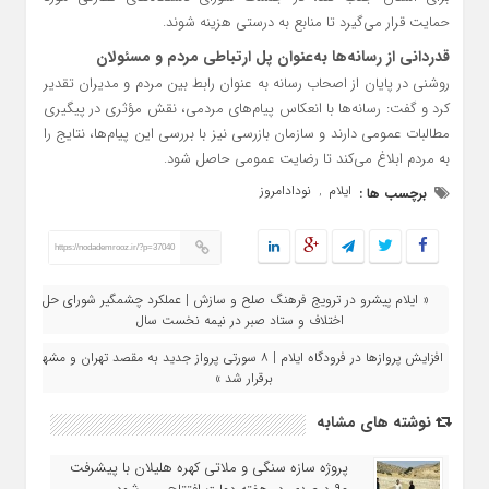
حمایت قرار می‌گیرد تا منابع به‌ درستی هزینه شوند.
قدردانی از رسانه‌ها به‌عنوان پل ارتباطی مردم و مسئولان
روشنی در پایان از اصحاب رسانه به‌ عنوان رابط بین مردم و مدیران تقدیر
کرد و گفت: رسانه‌ها با انعکاس پیام‌های مردمی، نقش مؤثری در پیگیری
مطالبات عمومی دارند و سازمان بازرسی نیز با بررسی این پیام‌ها، نتایج را
به مردم ابلاغ می‌کند تا رضایت عمومی حاصل شود.
ایلام
نودادامروز
برچسب ها :
,
https://nodademrooz.ir/?p=37040
« ایلام پیشرو در ترویج فرهنگ صلح و سازش | عملکرد چشمگیر شورای حل
اختلاف و ستاد صبر در نیمه نخست سال
افزایش پروازها در فرودگاه ایلام | ۸ سورتی پرواز جدید به مقصد تهران و مشهد
برقرار شد »
نوشته های مشابه
پروژه سازه سنگی و ملاتی کهره هلیلان با پیشرفت