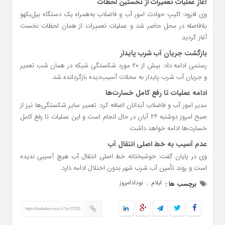
آغاز عملیات تعمیرات از نخستین لحظات
وی افزود: اکیپ حوادث امور آب و فاضلاب به‌همراه یک دستگاه بیل‌بکهو
بلافاصله در محل حاضر شد و عملیات تعمیرات از همان لحظات نخست
آغاز گردید.
بازگشت جریان آب شرب پایدار
رستمی ادامه داد: بیش از ۲۰ مورد شکستگی شبکه در همان شب تعمیر
و جریان آب شرب پایدار به محلات آسیب‌دیده بازگردانده شد.
ادامه عملیات تا رفع کامل خسارت‌ها
مدیر امور آب و فاضلاب آبدانان اضافه کرد: تعمیر سایر شکستگی‌ها نیز از
صبح امروز دوشنبه ۲۶ آبان در حال انجام است و این عملیات تا رفع کامل
خسارت‌ها ادامه خواهد داشت.
عدم آسیب به خط اصلی انتقال آب
وی در پایان گفت: خوشبختانه خط اصلی انتقال آب هیچ آسیبی ندیده
است و روند تأمین آب شرب شهر بدون اختلال ادامه دارد.
ایلام
نودادامروز
برچسب ها :
,
https://nodademrooz.ir/?p=37325