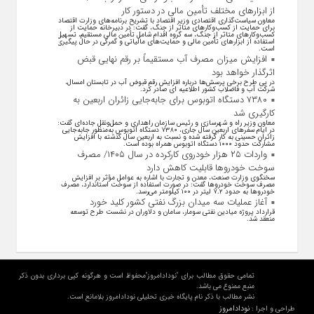
از ابزارهای مختلف تأمین مالی در دستور کار
معاون سیاست‌گذاری اقتصادی وزیر اقتصاد با تشریح برنامه‌های وزارت اقتصاد
برای حمایت از کسب‌وکار‌های متاثر از جنگ، گفت: در دبیرخانه حمایت از
کسب‌وکار‌های متاثر از جنگ، سه گروه اقدام شامل تأمین مالی مستقیم، تسهیل
استفاده از ابزار‌های تأمین مالی و حمایت‌های مالیاتی و گمرکی در حال پیگیری
است.
افزایش میزان مصرف آب مستقیماً بر رقم نهایی قبض
اثرگذار خواهد بود
در پی طرح برخی پرسش‌ها درباره افزایش رقم قبوض آب در تابستان امسال،
شرکت آب و فاضلاب کشور اطلاعیه ای صادر کرد.
۷۳۸۰ دستگاه اتوبوس برای جابه‌جایی زائران اربعین به
کارگیری شد
معاون وزیر راه و شهرسازی و رئیس سازمان راهداری و حمل‌ونقل جاده‌ای گفت:
در ایام سفرهای اربعین سال جاری، ۷۳۸۰ دستگاه اتوبوس به‌منظور جابه‌جایی
زائران حسینی به‌ کار گرفته شده و نسبت به اربعین سال گذشته با افزایش
مشارکت حدود ۱۰۰۰ دستگاه اتوبوس همراه بوده است.
واردات ۲۵ هزار خودروی کارکرده در سال ۱۴۰۵/ مصرف
سوخت خودرو‌ها قابلیت کاهش دارد
سخنگوی وزارت صنعت، معدن و تجارت با اشاره به عوامل مؤثر بر افزایش
مصرف سوخت خودرو‌ها گفت: در صورت استفاده از سوخت استاندارد، مصرف
خودرو‌ها به حدود ۷.۲ لیتر در ۱۰۰ کیلومتر می‌رسد.
آغاز عملیات سه میدان بزرگ نفتی کشور کلید خورد
قرارداد پروژه میادین نفتی سومار، سامان و دلاوران در نشست طرح توسعه
منعقد شد.
تمامی حقوق مطالب برای "نودادامروز"محفوظ است و هرگونه کپی برداری بدون ذکر
منبع ممنوع می باشد.
نشر مطالب با ذکر نام پایگاه خبری تحلیلی نودادامروز بلامانع است.
نودادامروز
طراحی و اجرا :