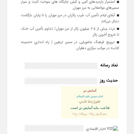
استمرار بازدیدهای کمی و کیفی جایگاه‌ های سوخت ثابت و سیار
مسیرهای مواصلاتی به مرز مهران
آبفای ایلام تأمین آب شرب زائران در مرز مهران را تا پایان بازگشت
دنبال می‌کند
تردد بیش از ۲.۵ میلیون زائر از مرز مهران/ تداوم تأمین آب خنک
تا خروج آخرین زائر
ترویج فرهنگ عاشورایی در مسیر اربعین | راه‌ اندازی «حسینه
کتاب» در موکب مرکزی دهلران
نماد رسانه
حدیث روز
آسایش تن
امام حسین علیه السلام:
القُنوعُ راحَةُ الأبدانِ؛
قناعت، مايه آسايش تن است.
بحارالأنوار: ج78 ، ص128 ، ح11
اخبار اقتصادی