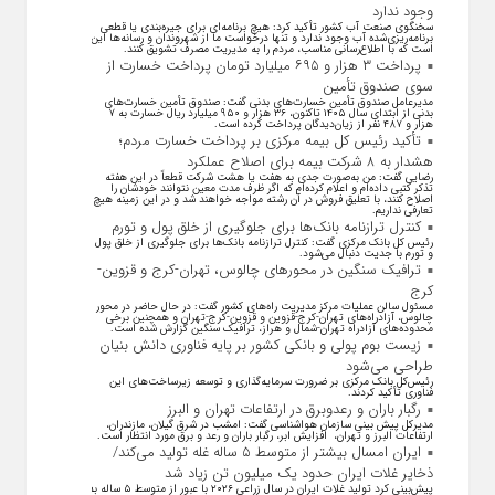
وجود ندارد
سخنگوی صنعت آب کشور تأکید کرد: هیچ برنامه‌ای برای جیره‌بندی یا قطعی
برنامه‌ریزی‌شده آب وجود ندارد و تنها درخواست ما از شهروندان و رسانه‌ها این
است که با اطلاع‌رسانی مناسب، مردم را به مدیریت مصرف تشویق کنند.
پرداخت ۳ هزار و ۶۹۵ میلیارد تومان پرداخت خسارت از
سوی صندوق تأمین
مدیرعامل صندوق تأمین خسارت‌های بدنی گفت: صندوق تأمین خسارت‌های
بدنی از ابتدای سال ۱۴۰۵ تاکنون، ۳۶ هزار و ۹۵۰ میلیارد ریال خسارت به ۷
هزار و ۴۸۷ نفر از زیان‌دیدگان پرداخت کرده است.
تأکید رئیس کل بیمه مرکزی بر پرداخت خسارت مردم؛
هشدار به ۸ شرکت‌ بیمه برای اصلاح عملکرد
رضایی گفت: من به‌صورت جدی به هفت یا هشت شرکت قطعاً در این هفته
تذکر کتبی داده‌ام و اعلام کرده‌ام که اگر ظرف مدت معین نتوانند خودشان را
اصلاح کنند، با تعلیق فروش در آن رشته مواجه خواهند شد و در این زمینه هیچ
تعارفی نداریم.
کنترل ترازنامه بانک‌ها برای جلوگیری از خلق پول و تورم
رئیس کل بانک مرکزی گفت: کنترل ترازنامه بانک‌ها برای جلوگیری از خلق پول
و تورم با جدیت دنبال می‌شود.
ترافیک سنگین در محورهای چالوس، تهران-کرج و قزوین-
کرج
مسئول سالن عملیات مرکز مدیریت راه‌های کشور گفت: در حال حاضر در محور
چالوس، آزادراه‌های تهران-کرج-قزوین و قزوین-کرج-تهران و همچنین برخی
محدوده‌های آزادراه تهران-شمال و هراز، ترافیک سنگین گزارش شده است.
زیست بوم پولی و بانکی کشور بر پایه فناوری دانش بنیان
طراحی می‌شود
رئیس‌کل بانک مرکزی بر ضرورت سرمایه‌گذاری و توسعه زیرساخت‌های این
فناوری تأکید کردند.
رگبار باران و رعدوبرق در ارتفاعات تهران و البرز
مدیرکل پیش بینی سازمان هواشناسی گفت: امشب در شرق گیلان، مازندران،
ارتفاعات البرز و تهران، افزایش ابر، رگبار باران و رعد و برق مورد انتظار است.
ایران امسال بیشتر از متوسط ۵ ساله غله تولید می‌کند/
ذخایر غلات ایران حدود یک میلیون تن زیاد شد
پیش‌بینی کرد تولید غلات ایران در سال زراعی ۲۰۲۶ با عبور از متوسط ۵ ساله به