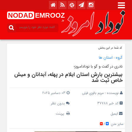
NODAD
EMROOZ
.ir
کد شما در این بخش
گروه :
استان ها
نادری در گفت و گو با نودادامروز؛
بیشترین بارش استان ایلام در پهله، آبدانان و میش‌
خاص ثبت شد
نویسنده :
مریم بالوی فیلی
03 دسامبر 2025
کد خبر 37788
بدون نظر
ایمیل
پرینت
سایز متن
/