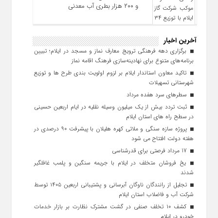
و ۲۰۰ هزار بطری آب معدنی
آخرین اخبار
برگزاری دهه فرهنگی ترویج معارف نماز و مسجد در ایلام؛ تبیین
برنامه‌های متنوع برای نهادینه‌سازی فرهنگ اقامه نماز
تاکید معاون استاندار ایلام بر لزوم اولویت‌ بندی طرح‌ ها و توزیع
شهرستانی تسهیلات
سطرهای سرد هفده مرداد
ثبت تردد بیش از یک میلیون وسیله نقلیه در ایام اربعین حسینی
در سطح راه‌ های استان ایلام
پروژه سازه سنگی و ملاتی کهره هلیلان با پیشرفت ۹۰ درصدی در
هفته دولت افتتاح می شود
17 مرداد فرصتی برای قدرشناسی
یخ‌ فروشان متخلف در ایلام با جریمه سنگین و پلمب غافلگیر
شدند
تجلیل از رانندگان ناوگان آبرسانی و پشتیبانی اربعین ۱۴۰۵ توسط
شرکت آب و فاضلاب استان ایلام
کشف ۱۰ تخلف صنفی در گشت مشترک نظارت بر بازار خدمات
خودرو در ایلام