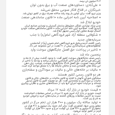
۲۱.۶ میلیون تن برسد.
علی‌آبادی: دستاورد‌های صنعت آب و برق بدون توان
خبرنگاران در اقناع افکار عمومی محقق نمی‌شد
وزیر نیرو گفت: برای اولین بار روند رشد سالانه مصرف برق در کشور نزولی شد.
اصلاحیه آیین نامه اجرایی ماده ۱۰ قانون ساماندهی صنعت
خودرو ابلاغ شد
مدیر ستاد نوسازی ناوگان حمل‌ونقل سازمان گسترش و نوسازی صنایع ایران
(ایدرو) گفت: اصلاحیه آیین نامه اجرایی ماده ۱۰ قانون ساماندهی صنعت خودرو
امسال توسط معاون اول رئیس جمهور ابلاغ شد.
شکوفایی منطقه آزاد شهر فرودگاهی امام(ره) با جذب
سرمایه‌های جدید
رامین کاشف اذرمدیرعامل شهر فرودگاهی امام خمینی (ره) از آماده‌شدن
تفاهم‌نامه‌های سرمایه‌گذاری بیش از ۲۰ همت در این مجموعه خبر داد.
تاخیر در پرداخت حق العمل جایگاههای سوخت وارد
پنجمین ماه شد
رئیس صنف جایگاههای سوخت کشور گفت: با وجود گذشت بیش از ۵ ماه و
علی رغم طی مراحل لازم و آنالیز کارشناسی، سازمان برنامه و بودجه با تاخیر در
اقدام جهت تصویب حق العمل ۱۴۰۵ جایگاههای سوخت، موجب زیان دهی
این بنگاه های اقتصادی شده و مالکان جایگاه ها را با مشکل مواجه کرده است.
مالیات بر خانه‌های خالی و مالیات بر سوداگری و سفته‌بازی
هر دو قانون رسمی کشور هستند
سخنگوی شورای نگهبان با اشاره به قانون مالیات بر خانه‌های خالی و قانون
مالیات بر سوداگری و سفته‌بازی گفت: هر دو مصوبه اکنون به قانون تبدیل
شده‌اند و جزئیات نحوه اجرای آنها باید از دستگاه‌های مجری و نظارتی پیگیری
شود.
قیمت خودرو در بازار آزاد شنبه ۱۷ مرداد
قیمت خودرو در بازار آزاد امروز شنبه ۱۷ مرداد بر اساس معاملات انجام شده
نسبت به آخرین معاملات روز‌های گذشته در سایت‌های خرید و فروش خودرو
به شرح زیر است.
تولید سالانه یک میلیون و ۴۰۰ هزار تن تخم مرغ در کشور
معاون وزیر جهاد کشاورزی گفت: بنابر آمار حدود یک میلیون و ۴۰۰ هزار تن
تخم‌مرغ، ۳ میلیون و ۲۶۰ هزار تن گوشت مرغ و حدود ۹۶۰ هزار تن گوشت
قرمز در کشور تولید می‌شود.
پیام تبریک مسئولان اقتصادی کشور به مناسبت روز خبرنگار