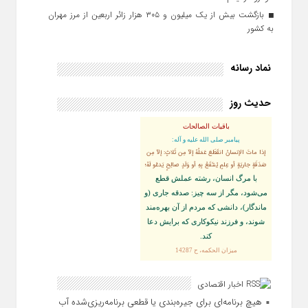
بازگشت بیش از یک میلیون و ۳۰۵ هزار زائر اربعین از مرز مهران
به کشور
نماد رسانه
حدیث روز
باقیات الصالحات
پيامبر صلى‏ الله‏ عليه ‏و‏ آله:
إذا ماتَ الإنسانُ انقَطَعَ عَمَلُهُ إلاّ مِن ثَلاثٍ: إلاّ مِن
صَدَقَةٍ جاريَةٍ أو عِلمٍ يُنتَفَعُ بِهِ أو وَلَدٍ صالِحٍ يَدعُو لَهُ؛
با مرگ انسان، رشته عملش قطع
مى‌شود، مگر از سه چيز: صدقه جارى (و
ماندگار)، دانشى كه مردم از آن بهره‏‌مند
شوند، و فرزند نيكوكارى كه برايش دعا
كند.
ميزان الحكمه، ح 14287
اخبار اقتصادی
هیچ برنامه‌ای برای جیره‌بندی یا قطعی برنامه‌ریزی‌شده آب