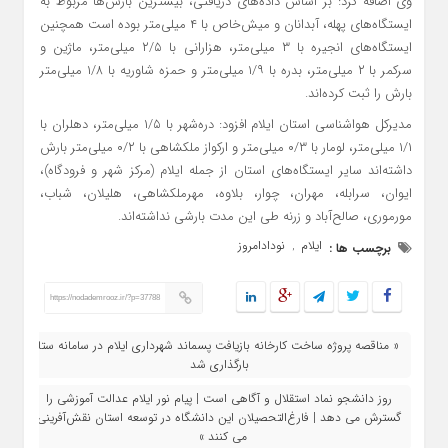
وی اضافه کرد: بر اساس داده‌های دریافتی، بیشترین بارش‌ها مربوط به
ایستگاه‌های پهله، آبدانان و میش‌خاص با ۴ میلی‌متر بوده است همچنین
ایستگاه‌های انجیره با ۳ میلی‌متر، هزارانی با ۲/۵ میلی‌متر، ماژین و
سرکمر با ۲ میلی‌متر، بدره با ۱/۹ میلی‌متر و حمزه شاوریه با ۱/۸ میلی‌متر
بارش را ثبت کرده‌اند.
مدیرکل هواشناسی استان ایلام افزود: دره‌شهر با ۱/۵ میلی‌متر، دهلران با
۱/۱ میلی‌متر، لومار با ۰/۳ میلی‌متر و ارکواز ملکشاهی با ۰/۲ میلی‌متر بارش
داشته‌اند سایر ایستگاه‌های استان از جمله ایلام (مرکز شهر و فرودگاه)،
ایوان، سرابله، مهران، چوار، بلاوه، مهرملکشاهی، هلیلان، شباب،
مورموری، صالح‌آباد و زرنه طی این مدت بارشی نداشته‌اند.
ایلام
نودادامروز
برچسب ها :
,
https://nodademrooz.ir/?p=37788
« مناقصه پروژه ساخت کارخانه بازیافت پسماند شهرداری ایلام در سامانه ستاد
بارگذاری شد
روز دانشجو نماد استقلال و آگاهی است | پیام نور ایلام عدالت آموزشی را
گسترش می‌ دهد | فارغ‌التحصیلان این دانشگاه در توسعه استان نقش‌آفرینی
می‌ کنند »