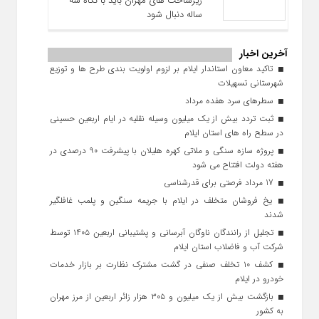
زیرساخت ‌های مهران باید با نگاه سه‌
ساله دنبال شود
آخرین اخبار
تاکید معاون استاندار ایلام بر لزوم اولویت‌ بندی طرح‌ ها و توزیع
شهرستانی تسهیلات
سطرهای سرد هفده مرداد
ثبت تردد بیش از یک میلیون وسیله نقلیه در ایام اربعین حسینی
در سطح راه‌ های استان ایلام
پروژه سازه سنگی و ملاتی کهره هلیلان با پیشرفت ۹۰ درصدی در
هفته دولت افتتاح می شود
17 مرداد فرصتی برای قدرشناسی
یخ‌ فروشان متخلف در ایلام با جریمه سنگین و پلمب غافلگیر
شدند
تجلیل از رانندگان ناوگان آبرسانی و پشتیبانی اربعین ۱۴۰۵ توسط
شرکت آب و فاضلاب استان ایلام
کشف ۱۰ تخلف صنفی در گشت مشترک نظارت بر بازار خدمات
خودرو در ایلام
بازگشت بیش از یک میلیون و ۳۰۵ هزار زائر اربعین از مرز مهران
به کشور