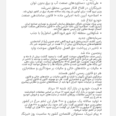
علی‌آبادی: دستاورد‌های صنعت آب و برق بدون توان
خبرنگاران در اقناع افکار عمومی محقق نمی‌شد
وزیر نیرو گفت: برای اولین بار روند رشد سالانه مصرف برق در کشور نزولی شد.
اصلاحیه آیین نامه اجرایی ماده ۱۰ قانون ساماندهی صنعت
خودرو ابلاغ شد
مدیر ستاد نوسازی ناوگان حمل‌ونقل سازمان گسترش و نوسازی صنایع ایران
(ایدرو) گفت: اصلاحیه آیین نامه اجرایی ماده ۱۰ قانون ساماندهی صنعت خودرو
امسال توسط معاون اول رئیس جمهور ابلاغ شد.
شکوفایی منطقه آزاد شهر فرودگاهی امام(ره) با جذب
سرمایه‌های جدید
رامین کاشف اذرمدیرعامل شهر فرودگاهی امام خمینی (ره) از آماده‌شدن
تفاهم‌نامه‌های سرمایه‌گذاری بیش از ۲۰ همت در این مجموعه خبر داد.
تاخیر در پرداخت حق العمل جایگاههای سوخت وارد
پنجمین ماه شد
رئیس صنف جایگاههای سوخت کشور گفت: با وجود گذشت بیش از ۵ ماه و
علی رغم طی مراحل لازم و آنالیز کارشناسی، سازمان برنامه و بودجه با تاخیر در
اقدام جهت تصویب حق العمل ۱۴۰۵ جایگاههای سوخت، موجب زیان دهی
این بنگاه های اقتصادی شده و مالکان جایگاه ها را با مشکل مواجه کرده است.
مالیات بر خانه‌های خالی و مالیات بر سوداگری و سفته‌بازی
هر دو قانون رسمی کشور هستند
سخنگوی شورای نگهبان با اشاره به قانون مالیات بر خانه‌های خالی و قانون
مالیات بر سوداگری و سفته‌بازی گفت: هر دو مصوبه اکنون به قانون تبدیل
شده‌اند و جزئیات نحوه اجرای آنها باید از دستگاه‌های مجری و نظارتی پیگیری
شود.
قیمت خودرو در بازار آزاد شنبه ۱۷ مرداد
قیمت خودرو در بازار آزاد امروز شنبه ۱۷ مرداد بر اساس معاملات انجام شده
نسبت به آخرین معاملات روز‌های گذشته در سایت‌های خرید و فروش خودرو
به شرح زیر است.
تولید سالانه یک میلیون و ۴۰۰ هزار تن تخم مرغ در کشور
معاون وزیر جهاد کشاورزی گفت: بنابر آمار حدود یک میلیون و ۴۰۰ هزار تن
تخم‌مرغ، ۳ میلیون و ۲۶۰ هزار تن گوشت مرغ و حدود ۹۶۰ هزار تن گوشت
قرمز در کشور تولید می‌شود.
پیام تبریک مسئولان اقتصادی کشور به مناسبت روز خبرنگار