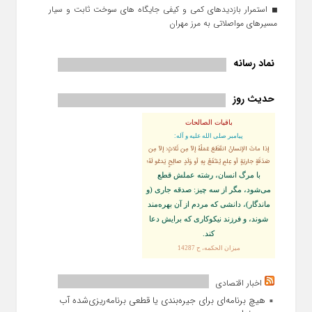
استمرار بازدیدهای کمی و کیفی جایگاه‌ های سوخت ثابت و سیار
مسیرهای مواصلاتی به مرز مهران
نماد رسانه
حدیث روز
باقیات الصالحات
پيامبر صلى‏ الله‏ عليه ‏و‏ آله:
إذا ماتَ الإنسانُ انقَطَعَ عَمَلُهُ إلاّ مِن ثَلاثٍ: إلاّ مِن
صَدَقَةٍ جاريَةٍ أو عِلمٍ يُنتَفَعُ بِهِ أو وَلَدٍ صالِحٍ يَدعُو لَهُ؛
با مرگ انسان، رشته عملش قطع
مى‌شود، مگر از سه چيز: صدقه جارى (و
ماندگار)، دانشى كه مردم از آن بهره‏‌مند
شوند، و فرزند نيكوكارى كه برايش دعا
كند.
ميزان الحكمه، ح 14287
اخبار اقتصادی
هیچ برنامه‌ای برای جیره‌بندی یا قطعی برنامه‌ریزی‌شده آب