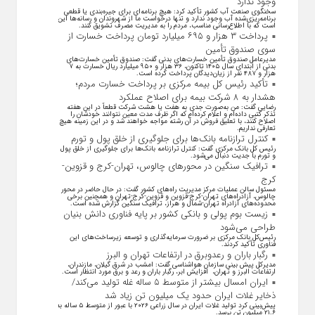
وجود ندارد
سخنگوی صنعت آب کشور تأکید کرد: هیچ برنامه‌ای برای جیره‌بندی یا قطعی
برنامه‌ریزی‌شده آب وجود ندارد و تنها درخواست ما از شهروندان و رسانه‌ها این
است که با اطلاع‌رسانی مناسب، مردم را به مدیریت مصرف تشویق کنند.
پرداخت ۳ هزار و ۶۹۵ میلیارد تومان پرداخت خسارت از
سوی صندوق تأمین
مدیرعامل صندوق تأمین خسارت‌های بدنی گفت: صندوق تأمین خسارت‌های
بدنی از ابتدای سال ۱۴۰۵ تاکنون، ۳۶ هزار و ۹۵۰ میلیارد ریال خسارت به ۷
هزار و ۴۸۷ نفر از زیان‌دیدگان پرداخت کرده است.
تأکید رئیس کل بیمه مرکزی بر پرداخت خسارت مردم؛
هشدار به ۸ شرکت‌ بیمه برای اصلاح عملکرد
رضایی گفت: من به‌صورت جدی به هفت یا هشت شرکت قطعاً در این هفته
تذکر کتبی داده‌ام و اعلام کرده‌ام که اگر ظرف مدت معین نتوانند خودشان را
اصلاح کنند، با تعلیق فروش در آن رشته مواجه خواهند شد و در این زمینه هیچ
تعارفی نداریم.
کنترل ترازنامه بانک‌ها برای جلوگیری از خلق پول و تورم
رئیس کل بانک مرکزی گفت: کنترل ترازنامه بانک‌ها برای جلوگیری از خلق پول
و تورم با جدیت دنبال می‌شود.
ترافیک سنگین در محورهای چالوس، تهران-کرج و قزوین-
کرج
مسئول سالن عملیات مرکز مدیریت راه‌های کشور گفت: در حال حاضر در محور
چالوس، آزادراه‌های تهران-کرج-قزوین و قزوین-کرج-تهران و همچنین برخی
محدوده‌های آزادراه تهران-شمال و هراز، ترافیک سنگین گزارش شده است.
زیست بوم پولی و بانکی کشور بر پایه فناوری دانش بنیان
طراحی می‌شود
رئیس‌کل بانک مرکزی بر ضرورت سرمایه‌گذاری و توسعه زیرساخت‌های این
فناوری تأکید کردند.
رگبار باران و رعدوبرق در ارتفاعات تهران و البرز
مدیرکل پیش بینی سازمان هواشناسی گفت: امشب در شرق گیلان، مازندران،
ارتفاعات البرز و تهران، افزایش ابر، رگبار باران و رعد و برق مورد انتظار است.
ایران امسال بیشتر از متوسط ۵ ساله غله تولید می‌کند/
ذخایر غلات ایران حدود یک میلیون تن زیاد شد
پیش‌بینی کرد تولید غلات ایران در سال زراعی ۲۰۲۶ با عبور از متوسط ۵ ساله به
۲۱.۶ میلیون تن برسد.