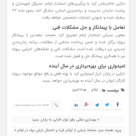
دارابی خاطرنشان کرد: با پیگیری‌های استاندار ایلام، مدیرکل شهرسازی و
ریاست سازمان مدیریت و برنامه‌ریزی استان، مشکل اخذ مجوز ماده ۲۳
برطرف شده و به‌زودی اعتبارات تخصیص خواهد یافت.
تعامل با پیمانکار و حل مشکلات فنی
معاون عمرانی استاندار ایلام تصریح کرد: جلسات متعددی با پیمانکار
پروژه برگزار شده و ضمن پرداخت بخشی از مطالبات، برنامه زمان‌بندی
جدیدی نیز دریافت شده است مشکلات فنی و نقشه‌های اجرایی پروژه
نیز با همکاری پیمانکار حل و فصل شده است.
امیدواری برای بهره‌برداری در سال آینده
دارابی در پایان ابراز امیدواری کرد: با روند فعلی و رفع موانع موجود، پروژه
کنارگذر ایوان در سال آینده به بهره‌برداری خواهد رسید.
ایلام
نودادامروز
برچسب ها :
,
https://nodademrooz.ir/?p=38333
« بهسازی مثلثی رفوژ بلوار فارابی به پایان رسید
ورود هسته سرد سامانه بارشی از اواخر فردا و احتمال بارش برف در ایلام »