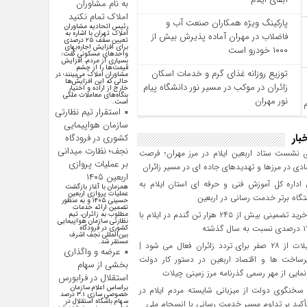
به نام مشاوران
املاک تمام نکنید
پارکینگ ویژه همکاران صنعت آب و
رئیس اتحادیه مشاوران
املاک تهران با اشاره به
فاضلاب در مهران آماده پذیرش بیش از
تعیین سقف ۲۵ درصدی
برای افزایش اجاره‌بهای
۱۰۰۰ خودرو است
واحد‌های مسکونی گفت:
بسیاری از مردم، افزایش
قیمت‌ها را از چشم
توزیع روزانه غذای گرم و خدمات اسکان
مشاوران املاک می‌بینند؛ در
حالی که این افزایش‌ها
زائران در موکب در مسیر نور دانشگاه پیام
خارج از اراده و اختیار
بنگاه‌های معاملات ملکی
نور مهران
است.
استقرار تیم نظارتی
سازمان هواپیمایی
بار
کشوری در فرودگاه
نجف؛ نظارت میدانی
 نشست ستاد اربعین ایلام در مرز مهران؛ فرصت‌
بر عملیات پروازی
دی در مرزها و تهدیدهای جاده‌ ای در مسیر زائران
اربعین ۱۴۰۵
داره کل آموزش فنی و حرفه‌ ای استان ایلام به‌
همزمان با آغاز بازگشت
عملیات پروازی اربعین
گاه برتر خدمت‌ رسانی در اربعین
حسینی ۱۴۰۵ و به منظور
تضمین ارائه خدمات
تحقق خرید تضمینی بیش از ۲۴۵ هزار تن گندم در ایلام با
مطلوب به زائران، تیم
نظارتی سازمان هواپیمایی
کشوری در فرودگاه
بین‌المللی نجف اشرف
مستقر شد.
مرز چیلات از ۲۸ صفر برای تردد زائران فعال می‌ شود |
عرضه و واگذاری
رساخت‌ ها و اقتصاد اربعین در دستور کار دولت
بخشی از سهام
مایی از مهر رسمی گذرنامه مرز زمینی چیلات
استقلال در فرابورس
براساس اعلام سازمان
سخنگوی دولت از میزبانی شایسته مردم ایلام در
خصوصی سازی ۳.۱ درصد
سهام باشگاه استقلال در
تأکید بر تداوم مسیر خدمت‌ رسانی با انسجام ملی