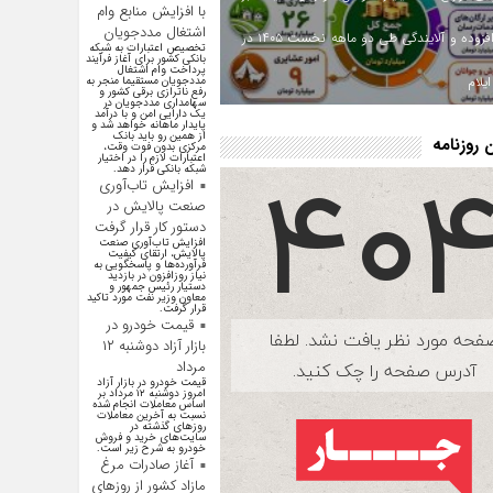
با افزایش منابع وام
اشتغال مددجویان
ارزش افزوده و آلایندگی طی دو ماهه نخست ۱۴۰۵ در
تخصیص اعتبارات به شبکه
بانکی کشور برای آغاز فرآیند
پرداخت وام اشتغال
یلام
مددجویان مستقیما منجر به
رفع ناترازی برقی کشور و
سهامداری مددجویان در
یک دارایی امن و با درآمد
پایدار ماهانه خواهد شد و
از همین رو باید بانک
روزنامه
مرکزی بدون فوت وقت،
اعتبارات لازم را در اختیار
شبکه بانکی قرار دهد.
افزایش تاب‌آوری
صنعت پالایش در
دستور کار قرار گرفت
افزایش تاب‌آوری صنعت
پالایش، ارتقای کیفیت
فرآورده‌ها و پاسخگویی به
نیاز روزافزون در بازدید
دستیار رئیس جمهور و
معاون وزیر نفت مورد تاکید
قرار گرفت.
قیمت خودرو در
بازار آزاد دوشنبه ۱۲
مرداد
قیمت خودرو در بازار آزاد
امروز دوشنبه ۱۲ مرداد بر
اساس معاملات انجام شده
نسبت به آخرین معاملات
روز‌های گذشته در
سایت‌های خرید و فروش
خودرو به شرح زیر است.
آغاز صادرات مرغ
مازاد کشور از روزهای