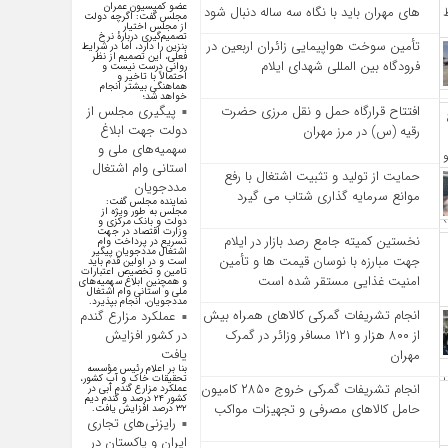
عضو کمیسیون عمران
‌های مهران باید با نگاه سه‌ ساله دنبال شود
مجلس گفت: اگرچه دولت
از مجلس اختیار
تصمیم‌گیری دربارهٔ نرخ
تأمین سوخت هواپیمایی زائران اربعین در
بنزین را دارد، اما در شرایط
فعلی، این تصمیم از نظر
فرودگاه بین المللی شهدای ایلام
روانی درست نیست و
احتمالاً با تاخیر و
هماهنگی بیشتر انجام
خواهد شد؛
پیگیری مجلس از
افتتاح قرارگاه حمل‌ و نقل مرزی حضرت
دولت جهت ابلاغ
رقیه (س) در مرز مهران
سهمیه‌های ملی و
استانی وام اشتغال
حمایت از تولید و تثبیت اشتغال با رفع
مددجویان
موانع سرمایه‌ گذاری شتاب می‌ گیرد
نماینده مجلس گفت:
مجلس به طور ویژه از
دولت و بانک مرکزی و
وزارت اقتصاد در جهت
نخستین کمیته جامع رصد بازار در ایلام
تسریع در پرداخت وام
اشتغال مددجویان پیگیر
جهت مبارزه با نوسان قیمت‌ ها و تأمین
است و در اولین قدم باید
تامین و تخصیص اعتبارات
امنیت غذایی مستقر شده است
و همچنین ابلاغ سهمیه‌های
ملی و استانی وام اشتغال
مددجویان، انجام بپذیرد.
انجام تشریفات گمرکی کالاهای همراه بیش
عملکرد مزارع گندم
در کشور افزایش
از ۸۰۰ هزار و ۱۲۱ مسافر وزائر در گمرک
یافت
مهران
بنا بر اعلام رئیس مؤسسه
تحقیقات خاک و آب کشور،
انجام تشریفات گمرکی خروج ۲۸۵۰ کامیون
عملکرد مزارع گندم آبی در
کشور ۲۴ درصد و گندم دیم
حامل کالاهای مصرفی و تجهیزات مواکب
۳۲ درصد افزایش یافت.
رایزنی‌های تجاری
ایران و پاکستان در