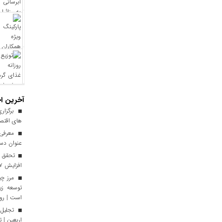
آخرین اخ
برگزاری
های اقتصا
معرفی ا
عنوان دست
افزایش ۱۷ درصدی نسبت به سال گذشته
توسعه زی
است | رون
تجلیل 
اربعین | 