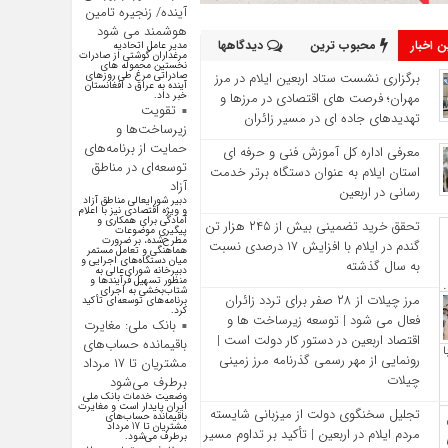
آینده/ زنجیره تامین
هوشمند می شود
 اخبار
محبوب ترین
دیدگاهها
مدیر عامل اتحادیه
مرغداران گوشتی از صادرات
نخستین محموله های
برگزاری نشست ستاد اربعین ایلام در مرز
صادراتی مرغ طی روزهای
آینده به عراق د افغانستان
مهران؛ فرصت‌ های اقتصادی در مرزها و
خبر داد.
تقویت
تهدیدهای جاده‌ ای در مسیر زائران
زیرساخت‌ها و
حمایت از برنامه‌های
معرفی اداره کل آموزش فنی و حرفه‌ ای
توسعه‌ای در مناطق
استان ایلام به‌ عنوان دستگاه برتر خدمت‌
آزاد
رسانی در اربعین
دبیر شورایعالی مناطق آزاد
و ویژه اقتصادی نیز با اعلام
آمادگی برای همکاری و
تحقق خرید تضمینی بیش از ۲۴۵ هزار تن
پیگیری موضوعات
مطرح‌شده، بر ضرورت
گندم در ایلام با افزایش ۱۷ درصدی نسبت
هماهنگی و تعامل مستمر
میان دستگاه‌های اجرایی و
به سال گذشته
دبیرخانه شورای‌عالی به
منظور تسهیل فرآیند‌ها و
شتاب‌بخشی به اجرای
مرز چیلات از ۲۸ صفر برای تردد زائران
برنامه‌های توسعه‌ای تأکید
کرد.
فعال می‌ شود | توسعه زیرساخت‌ ها و
بانک ملی: مغایرت
اقتصاد اربعین در دستور کار دولت است |
باقیمانده حساب‌های
رونمایی از مهر رسمی گذرنامه مرز زمینی
مشتریان تا ۱۷ مرداد
چیلات
برطرف می‌شود
وضعیت خدمات بانک ملی
ایران پایدار است و مغایرت‌
تجلیل سخنگوی دولت از میزبانی شایسته
باقیمانده حساب‌های
مشتریان تا 17 مرداد
مردم ایلام در اربعین | تأکید بر تداوم مسیر
برطرف می‌شود.