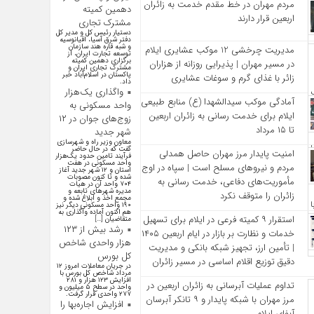
مردم مهران در خط مقدم خدمت به زائران
دهمین کمیته
اربعین قرار دارند
مشترک تجاری
دستیار رئیس کل و مدیر کل
دفتر شرق آسیا، اقیانوسیه
و شبه قاره هند سازمان
مدیریت چرخشی 12 موکب‌ عشایری ایلام
توسعه تجارت ایران، از
برگزاری دهمین کمیته
در مسیر مهران | پذیرایی روزانه از هزاران
مشترک تجاری ایران و
پاکستان در اسلام‌آباد خبر
زائر با غذای گرم و سوغات عشایری
داد.
واگذاری یک‌هزار
آمادگی موکب سیدالشهدا (ع) منابع طبیعی
واحد مسکونی به
ایلام برای خدمت‌ رسانی به زائران اربعین
زوج‌های جوان در ۱۲
تا ۱۵ مرداد
شهر جدید
معاون وزیر راه و شهرسازی
گفت که در حال حاضر
امنیت پایدار مرز مهران حاصل همدلی
فرآیند تامین حدود یک‌هزار
واحد مسکونی در هفت
مردم و نیروهای مسلح است | سپاه در اوج
استان و ۱۲ شهر جدید آغاز
شده و تا کنون مصوبات
مأموریت‌های دفاعی، خدمت‌ رسانی به
۷۰۴ واحد آن در هیات
مدیره شهرهای تابعه و
زائران را متوقف نکرد
مجمع اخذ و ابلاغ شده و
۱۹۰ واحد مسکونی دیگر نیز
هم اکنون آماده واگذاری به
استقرار ۹ کمیته فرعی در ایلام برای تسهیل
متقاضیان […]
رشد بیش از ۱۲۳
خدمات و نظارت بر بازار در ایام اربعین ۱۴۰۵
هزار واحدی شاخص
| تأمین ارز، تجهیز شبکه بانکی و مدیریت
کل بورس
دقیق توزیع اقلام اساسی در مسیر زائران
در جریان معاملات امروز ۱۲
مرداد شاخص کل بورس با
افزایش ۱۲۳ هزار و ۲۸۱
تداوم عملیات آبرسانی به زائران اربعین در
واحد در سطح ۵ میلیون و
۲۷۷ واحدی قرار گرفت.
مرز مهران با شبکه پایدار و ۹ تانکر آبرسان
افزایش اجاره‌بها را
آبفای ایلام