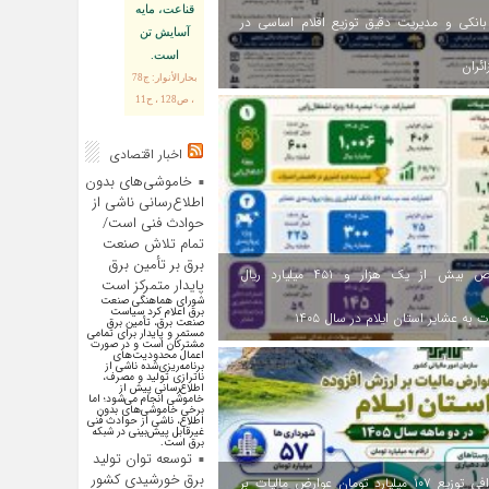
قناعت، مايه
انکی و مدیریت دقیق توزیع اقلام اساسی در
آسايش تن
است.
ائران
بحارالأنوار: ج78
، ص128 ، ح11
اخبار اقتصادی
خاموشی‌های بدون
اطلاع‌رسانی ناشی از
حوادث فنی است/
تمام تلاش صنعت
برق بر تأمین برق
اختصاص بیش از یک هزار و ۴۵۱ میلیارد ریال
پایدار متمرکز است
شورای هماهنگی صنعت
برق اعلام کرد سیاست
 به عشایر استان ایلام در سال ۱۴۰۵
صنعت برق، تأمین برق
مستمر و پایدار برای تمامی
مشترکان است و در صورت
اعمال محدودیت‌های
برنامه‌ریزی‌شده ناشی از
ناترازی تولید و مصرف،
اطلاع‌رسانی پیش از
خاموشی انجام می‌شود؛ اما
برخی خاموشی‌های بدون
اطلاع، ناشی از حوادث فنی
غیرقابل پیش‌بینی در شبکه
برق است.
توسعه توان تولید
برق خورشیدی کشور
اینفوگرافی توزیع ۱۰۷ میلیارد تومان عوارض مالیات بر