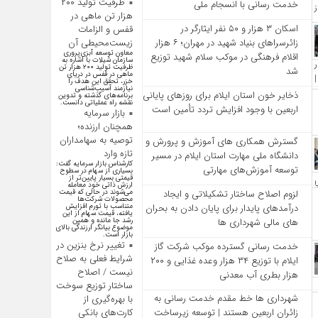
ظرفیت تولید ۲۰۰
خدمت‌ رسانی با انسجام ملی
هزار تن ماهی در
اسکان ۳ هزار و ۵۰ نفر ایثارگر در
قفس و الزامات
زائرسراهای بنیاد شهید در مهران؛ ۶ هزار
زیست‌محیطی آن
معاون توسعه آبزی‌پروری
اقلام فرهنگی در موکب سلام شهید توزیع
سازمان شیلات با اشاره به
ظرفیت تولید ۲۰۰ هزار تن
شد
ماهی در قفس در دریای
خزر، تحقق این هدف را
نیازمند آسیب‌شناسی
ذخایر خون استان ایلام برای روزهای پایانی
برنامه‌های گذشته و تدوین
نقشه راه عملیاتی دانست.
اربعین با وجود افزایش تردد تأمین است
بازار سرمایه
همچنان ارزنده؛
توصیه به سهامداران
گسترش همکاری‌ های آموزش و پرورش و
تازه وارد
دانشگاه ملی مهارت استان ایلام در مسیر
کارشناس بازار سرمایه گفت:
توسعه آموزش‌های مهارتی
بسیاری از سهام در سطوح
قیمتی بسیار پایین‌تر از
ارزش ذاتی خود معامله
لزوم اصلاح ساختار تشکیلاتی و ایجاد
می‌شوند در حالی که قیمت
محصولات شرکت‌ها
درآمدهای پایدار برای پایان دادن به بحران‌
متناسب با تورم افزایش
یافته، قیمت سهام از این
های مالی شهرداری‌ ها
رشد جا مانده و همین
موضوع بیانگر ارزندگی بالای
بازار است.
تغییر نرخ بنزین در
خدمت رسانی گسترده موکب شرکت گاز
شرایط فعلی به صلاح
ایلام با توزیع ۳۴ هزار وعده غذایی و ۲۰۰
نیست / اصلاح
هزار بطری آب معدنی
ساختار توزیع سوخت
شهرداری‌ ها خط مقدم خدمت ‌رسانی به
با بهره‌گیری از
کارت‌های بانکی
زائران اربعین هستند | توسعه زیرساخت