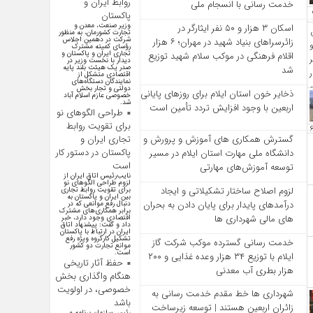
روابط ایران و
خدمت‌ رسانی با انسجام ملی
پاکستان
وزیر صنعت، معدن و
اسکان ۳ هزار و ۵۰ نفر ایثارگر در
تجارت کشورمان، به منظور
شرکت در دهمین اجلاس
زائرسراهای بنیاد شهید در مهران؛ ۶ هزار
رؤسای کمیته مشترک
تجاری ایران و پاکستان و
اقلام فرهنگی در موکب سلام شهید توزیع
دیدار با نخست وزیر در
صدر یک هیئت بلند پایه
شد
اقتصادی متشکل از
نمایندگان دستگاه‌های
دولتی و تجار بخش
ذخایر خون استان ایلام برای روزهای پایانی
خصوصی عازم اسلام آباد
شد.
اربعین با وجود افزایش تردد تأمین است
طراحی الگوهای نو
برای تقویت روابط
گسترش همکاری‌ های آموزش و پرورش و
تجاری ایران و
پاکستان در دستور کار
دانشگاه ملی مهارت استان ایلام در مسیر
است
توسعه آموزش‌های مهارتی
نایب‌رئیس اتاق ایران از
لزوم طراحی الگوهای نو
لزوم اصلاح ساختار تشکیلاتی و ایجاد
برای تقویت روابط تجاری
بین ایران و پاکستان به
درآمدهای پایدار برای پایان دادن به بحران‌
دنبال رفع موانعی که در
برابر همکاری‌های مشترک
های مالی شهرداری‌ ها
اقتصادی وجود دارد، خبر
داد و گفت: پیشنهاد اتاق
ایران در ارتباط با پاکستان
تشکیل کارگروه ویژه رفع
خدمت رسانی گسترده موکب شرکت گاز
موانع تجارت دو کشور
است.
ایلام با توزیع ۳۴ هزار وعده غذایی و ۲۰۰
حفظ آثار تاریخی
هزار بطری آب معدنی
هنگام واگذاری بخش
خصوصی، در اولویت
شهرداری‌ ها خط مقدم خدمت ‌رسانی به
باشد
زائران اربعین هستند | توسعه زیرساخت
رئیس سازمان برنامه و