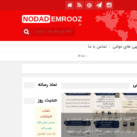
NODAD
EMROOZ
.ir
هی های دولتی
تماس با ما
امروز : سه‌شنبه / ۱۳ مرداد / ۱۴۰۵
نماد رسانه
فی
حدیث روز
باقیات
الصالحات
استقرار ۹ کمیته فرعی در ایلام برای تسهیل خدمات و
پيامبر صلى‏ الله‏
عليه ‏و‏ آله:
نظارت بر بازار در ایام اربعین ۱۴۰۵ | تأمین ارز، تجهیز
إذا ماتَ الإنسانُ