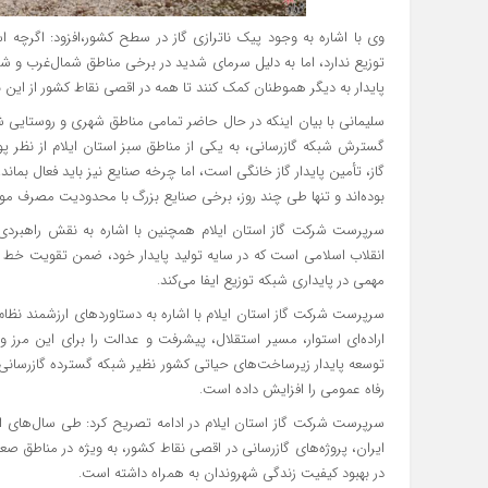
وی با اشاره به وجود پیک ناترازی گاز در سطح کشور،افزود: اگرچه استا
توزیع ندارد، اما به‌ دلیل سرمای شدید در برخی مناطق شمال‌غرب و 
پایدار به دیگر هموطنان کمک کنند تا همه در اقصی نقاط کشور از این 
سلیمانی با بیان اینکه در حال حاضر تمامی مناطق شهری و روستایی ش
گسترش شبکه گازرسانی، به یکی از مناطق سبز استان ایلام از نظ
گاز، تأمین پایدار گاز خانگی است، اما چرخه صنایع نیز باید فعال بماند
بوده‌اند و تنها طی چند روز، برخی صنایع بزرگ با محدودیت مصرف موا
سرپرست شرکت گاز استان ایلام همچنین با اشاره به نقش راهبردی پالا
انقلاب اسلامی است که در سایه تولید پایدار خود، ضمن تقویت خط س
مهمی در پایداری شبکه توزیع ایفا می‌کند.
سرپرست شرکت گاز استان ایلام با اشاره به دستاوردهای ارزشمند نظام
اراده‌ای استوار، مسیر استقلال، پیشرفت و عدالت را برای این مرز و
توسعه پایدار زیرساخت‌های حیاتی کشور نظیر شبکه گسترده گازرسانی
رفاه عمومی را افزایش داده است.
سرپرست شرکت گاز استان ایلام در ادامه تصریح کرد: طی سال‌های اخیر
ایران، پروژه‌های گازرسانی در اقصی نقاط کشور، به‌ ویژه در مناطق ص
در بهبود کیفیت زندگی شهروندان به همراه داشته است.