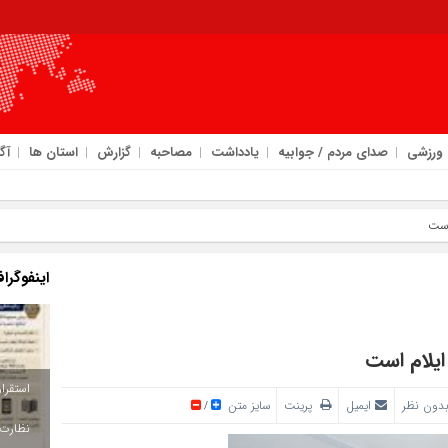
ورزشی
صدای مردم / جوابیه
یادداشت
مصاحبه
گزارش
استان ها
آگ
ان ایلام در مسیر توسع
است
اینفوگرا
ایلام است
دون نظر
ایمیل
پرینت
سایز متن
/