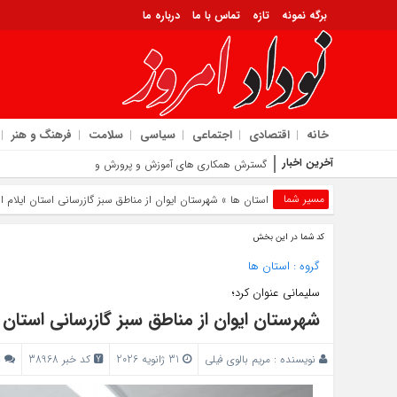
برگه نمونه
تازه
تماس با ما
درباره ما
خانه
اقتصادی
اجتماعی
سیاسی
سلامت
فرهنگ و هنر
آخرین اخبار
گسترش همکاری‌ های آموزش و پرورش و دانشگاه ملی مهارت است
مسیر شما
استان ها
» شهرستان ایوان از مناطق سبز گازرسانی استان ایلام 
کد شما در این بخش
گروه :
استان ها
سلیمانی عنوان کرد؛
شهرستان ایوان از مناطق سبز گازرسانی استان 
نویسنده :
مریم بالوی فیلی
31 ژانویه 2026
کد خبر 38968
ب