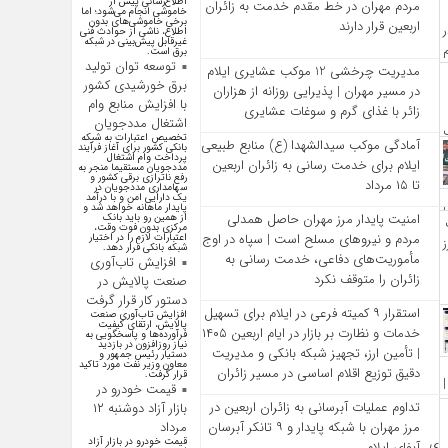
اطلاع‌رسانی پیش از
مردم مهران در خط مقدم خدمت به زائران
خاموشی انجام می‌شود؛ اما
برخی خاموشی‌های بدون
اربعین قرار دارند
اطلاع، ناشی از حوادث فنی
غیرقابل پیش‌بینی در شبکه
برق است.
توسعه توان تولید
مدیریت چرخشی 12 موکب‌ عشایری ایلام
برق خورشیدی کشور
در مسیر مهران | پذیرایی روزانه از هزاران
با افزایش منابع وام
زائر با غذای گرم و سوغات عشایری
اشتغال مددجویان
تخصیص اعتبارات به شبکه
آمادگی موکب سیدالشهدا (ع) منابع طبیعی
بانکی کشور برای آغاز فرآیند
پرداخت وام اشتغال
ایلام برای خدمت‌ رسانی به زائران اربعین
مددجویان مستقیما منجر به
رفع ناترازی برقی کشور و
تا ۱۵ مرداد
سهامداری مددجویان در
یک دارایی امن و با درآمد
پایدار ماهانه خواهد شد و
امنیت پایدار مرز مهران حاصل همدلی
از همین رو باید بانک
مرکزی بدون فوت وقت،
مردم و نیروهای مسلح است | سپاه در اوج
اعتبارات لازم را در اختیار
شبکه بانکی قرار دهد.
مأموریت‌های دفاعی، خدمت‌ رسانی به
افزایش تاب‌آوری
زائران را متوقف نکرد
صنعت پالایش در
دستور کار قرار گرفت
استقرار ۹ کمیته فرعی در ایلام برای تسهیل
افزایش تاب‌آوری صنعت
پالایش، ارتقای کیفیت
خدمات و نظارت بر بازار در ایام اربعین ۱۴۰۵
فرآورده‌ها و پاسخگویی به
نیاز روزافزون در بازدید
| تأمین ارز، تجهیز شبکه بانکی و مدیریت
دستیار رئیس جمهور و
معاون وزیر نفت مورد تاکید
دقیق توزیع اقلام اساسی در مسیر زائران
قرار گرفت.
قیمت خودرو در
تداوم عملیات آبرسانی به زائران اربعین در
بازار آزاد دوشنبه ۱۲
مرز مهران با شبکه پایدار و ۹ تانکر آبرسان
مرداد
قیمت خودرو در بازار آزاد
آبفای ایلام