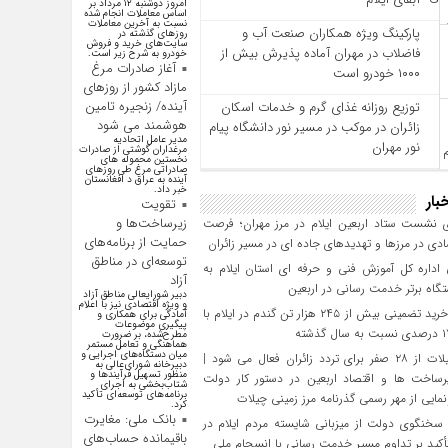
امروز دوشنبه ۱۲ مرداد بر
اساس معاملات انجام شده
نسبت به آخرین معاملات
پارکینگ ویژه همکاران صنعت آب و
روز‌های گذشته در
سایت‌های خرید و فروش
فاضلاب در مهران آماده پذیرش بیش از
خودرو به شرح زیر است.
آغاز صادرات مرغ
۱۰۰۰ خودرو است
مازاد کشور از روزهای
آینده/ زنجیره تامین
توزیع روزانه غذای گرم و خدمات اسکان
هوشمند می شود
زائران در موکب در مسیر نور دانشگاه پیام
مدیر عامل اتحادیه
نور مهران
مرغداران گوشتی از صادرات
نخستین محموله های
صادراتی مرغ طی روزهای
آینده به عراق د افغانستان
خبر داد.
بار
تقویت
زیرساخت‌ها و
 نشست ستاد اربعین ایلام در مرز مهران؛ فرصت‌
حمایت از برنامه‌های
دی در مرزها و تهدیدهای جاده‌ ای در مسیر زائران
توسعه‌ای در مناطق
داره کل آموزش فنی و حرفه‌ ای استان ایلام به‌
آزاد
گاه برتر خدمت‌ رسانی در اربعین
دبیر شورایعالی مناطق آزاد
و ویژه اقتصادی نیز با اعلام
تحقق خرید تضمینی بیش از ۲۴۵ هزار تن گندم در ایلام با
آمادگی برای همکاری و
پیگیری موضوعات
مطرح‌شده، بر ضرورت
هماهنگی و تعامل مستمر
میان دستگاه‌های اجرایی و
مرز چیلات از ۲۸ صفر برای تردد زائران فعال می‌ شود |
دبیرخانه شورای‌عالی به
منظور تسهیل فرآیند‌ها و
رساخت‌ ها و اقتصاد اربعین در دستور کار دولت
شتاب‌بخشی به اجرای
برنامه‌های توسعه‌ای تأکید
مایی از مهر رسمی گذرنامه مرز زمینی چیلات
کرد.
بانک ملی: مغایرت
سخنگوی دولت از میزبانی شایسته مردم ایلام در
باقیمانده حساب‌های
تأکید بر تداوم مسیر خدمت‌ رسانی با انسجام ملی