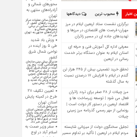
محورهای شمالی و
آزادراه‌های منتهی به
 اخبار
محبوب ترین
دیدگاهها
تهران
مسئول سالن عملیات مرکز
برگزاری نشست ستاد اربعین ایلام در مرز
مدیریت راه‌های کشور، از
ترافیک سنگین در برخی
مهران؛ فرصت‌ های اقتصادی در مرزها و
محور‌های شمالی و
آزادراه‌های منتهی به تهران
تهدیدهای جاده‌ ای در مسیر زائران
خبر داد.
وزش باد شدید
طی ۵ روز آینده در
معرفی اداره کل آموزش فنی و حرفه‌ ای
نواحی شمال شرق
استان ایلام به‌ عنوان دستگاه برتر خدمت‌
کشور
رسانی در اربعین
مدیرکل پیش بینی سازمان
هواشناسی گفت: پنج روز
آینده در شمال شرق، شرق،
تحقق خرید تضمینی بیش از ۲۴۵ هزار تن
جنوب شرق، برخی نقاط
مرکز و دامنه‌های جنوبی
گندم در ایلام با افزایش ۱۷ درصدی نسبت
البرز مرکزی در برخی
ساعات وزش باد شدید و
به سال گذشته
گردوخاک پیش بینی
می‌شود.
تعیین تکلیف ۲۱۱
مرز چیلات از ۲۸ صفر برای تردد زائران
طرح در کمیته پایش
فعال می‌ شود | توسعه زیرساخت‌ ها و
استان تهران
اقتصاد اربعین در دستور کار دولت است |
مدیرعامل شرکت
رونمایی از مهر رسمی گذرنامه مرز زمینی
شهرک‌های صنعتی استان
تهران از تداوم روند پایش
چیلات
و ساماندهی اراضی واگذار
شده در شهرک‌ها و نواحی
صنعتی استان خبر داد.
سفر وزیر صمت به
تجلیل سخنگوی دولت از میزبانی شایسته
اسلام آباد در اوج
مردم ایلام در اربعین | تأکید بر تداوم مسیر