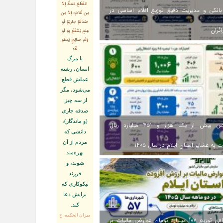
انقَطَعَ عَمَلُهُ إلاّ
انکی و مدیریت دقیق توزیع اقلام اساسی در
مِن ثَلاثٍ: إلاّ مِن
صَدَقَةٍ جاريَةٍ أو
ائران
عِلمٍ يُنتَفَعُ بِهِ أو
وَلَدٍ صالِحٍ يَدعُو
لَهُ؛
با مرگ
انسان، رشته
عملش قطع
مى‌شود، مگر
از سه چيز:
صدقه جارى
(و ماندگار)،
اختصاص بیش از یک هزار و ۴۵۱ میلیارد ریال
دانشى كه
مردم از آن
 به عشایر استان ایلام در سال ۱۴۰۵
بهره‏‌مند
شوند، و
فرزند
نيكوكارى كه
برايش دعا
كند.
ميزان الحكمه، ح
اینفوگرافی توزیع ۱۰۷ میلیارد تومان عوارض مالیات بر