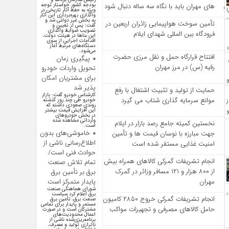
بودجه کشور خواستار توجه
‌های مهران باید با نگاه سه‌ ساله دنبال شود
ویژه به حفظ آثار تاریخی در
واگذاری بهره‌برداری این آثار
به بخش غیر دولتی شد و
تأمین سوخت هواپیمایی زائران اربعین در
گفت: پس از تعیین و
تصویب ضوابط واگذاری
فرودگاه بین المللی شهدای ایلام
این بنا‌ها در هیئت دولت،
اقدامات اجرایی از سوی
دستگاه‌های مرتبط آغاز
می‌شود.
افتتاح قرارگاه حمل‌ و نقل مرزی حضرت
پیگیری زمان
رقیه (س) در مرز مهران
تحویل واردات خودرو
برای مشتریان امکان
پذیر شد
حمایت از تولید و تثبیت اشتغال با رفع
کارشناس خودرو گفت: بازار
موانع سرمایه‌ گذاری شتاب می‌ گیرد
خودرو طی چند روز گذشته
روندی صعودی داشته که
این افزایش قیمت بیشتر
در بخش خودرو‌های
وارداتی مشاهده شده
نخستین کمیته جامع رصد بازار در ایلام
است.
خاموشی‌های بدون
جهت مبارزه با نوسان قیمت‌ ها و تأمین
اطلاع‌رسانی ناشی از
امنیت غذایی مستقر شده است
حوادث فنی است/
انجام تشریفات گمرکی کالاهای همراه بیش
تمام تلاش صنعت
از ۸۰۰ هزار و ۱۲۱ مسافر وزائر در گمرک
برق بر تأمین برق
پایدار متمرکز است
مهران
شورای هماهنگی صنعت
برق اعلام کرد سیاست
انجام تشریفات گمرکی خروج ۲۸۵۰ کامیون
صنعت برق، تأمین برق
مستمر و پایدار برای تمامی
حامل کالاهای مصرفی و تجهیزات مواکب
مشترکان است و در صورت
اعمال محدودیت‌های
برنامه‌ریزی‌شده ناشی از
ناترازی تولید و مصرف،