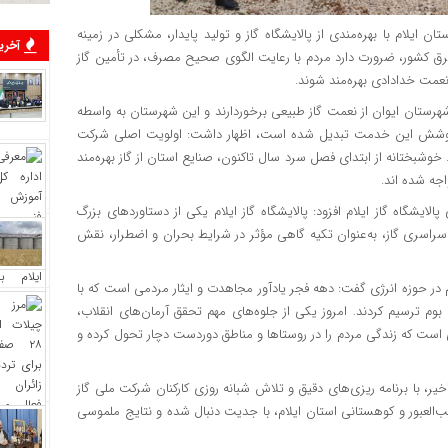
ن ایلام با بهره‌مندی از پالایشگاه گاز و تولید پایدار، مشکلی در زمینه
آخرین
شرق کشور، ضرورت دارد مردم با رعایت الگوی صحیح مصرف، در تأمین گاز
نعمت خدادادی بهره‌مند شوند.
هرستان ایوان از نعمت گاز طبیعی برخوردارند و این شهرستان به‌ واسطه
ر پوشش این خدمت تبدیل شده است، اظهار داشت: اولویت اصلی شرکت
. خوشبختانه از ابتدای فصل سرد سال تاکنون، صنایع استان از گاز بهره‌مند
جه شده اند.
یشگاه گاز ایلام افزود: پالایشگاه گاز ایلام یکی از دستاوردهای بزرگ
راسری گاز، به‌عنوان تکیه‌ گاهی مؤثر در شرایط بحران و اضطرار، نقش
 در حوزه انرژی گفت: دهه فجر یادآور مجاهدت‌ و ایثار مردمی است که با
 بوم ترسیم کردند. امروز یکی از جلوه‌های مهم تحقق آرمان‌های انقلاب،
 است که زندگی مردم را در روستاها و مناطق دوردست دچار تحول کرده و
، با برنامه‌ ریزی‌های دقیق و تلاش شبانه‌ روزی کارکنان شرکت ملی گاز
عب‌العبور و کوهستانی استان ایلام، با جدیت دنبال شده و نتایج ملموسی