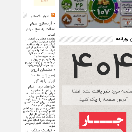
14287
ارزش افزوده و آلایندگی طی دو ماهه نخست ۱۴۰۵ در
اخبار اقتصادی
یلام
آزادسازی سهام
عدالت به نفع مردم
است
روزنامه
نماینده مجلس با انتقاد از
ادامه مدیریت دولتی
شرکت‌های سهام عدالت،
تأکید کرد: بسیاری از این
شرکت‌ها نه‌تنها سودآور
نیستند، بلکه منابع آنها
صرف هزینه‌ها و
پاداش‌های مدیریتی
می‌شود و در نهایت چیزی
عاید سهامداران نمی‌شود.
دشمنان آرزوی
زمین‌زدن اقتصاد
ایران را به گور
خواهند برد + فیلم
وزیر امور اقتصادی و
دارایی با اشاره به اعتراف
دشمنان متخاصم درباره
اجرای جنگ ترکیبی علیه
اقتصاد ایران گفت: دشمنان
همان‌طور که در جنگ
نظامی و سایبری علیه کشور
اقدام کردند، جنگ اقتصادی
را نیز در دستور کار قرار
داده‌اند، اما ملت ایران با
مقاومت خود اجازه نخواهد
داد اقتصاد کشور زمین‌گیر
شود.
ترافیک سنگین در