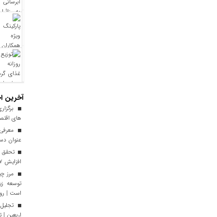
آخرین اخ
برگزاری
های اقتصا
معرفی ا
عنوان دست
افزایش ۱۷ درصدی نسبت به سال گذشته
توسعه زی
است | رون
تجلیل 
اربعین | 