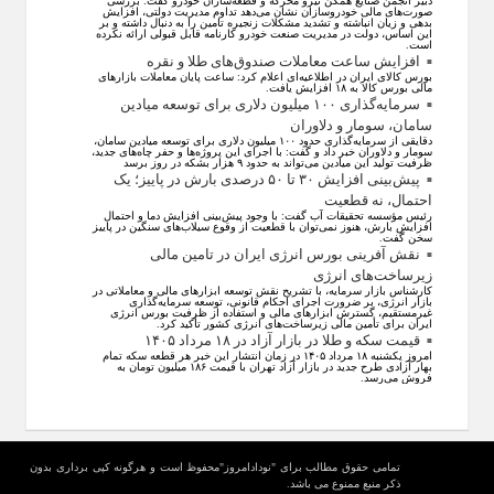
دبیر انجمن صنایع همگن نیرو محرکه و قطعه‌سازان خودرو گفت: بررسی
صورت‌های مالی خودروسازان نشان می‌دهد تداوم مدیریت دولتی، افزایش
بدهی و زیان انباشته و تشدید مشکلات زنجیره تامین را به دنبال داشته و بر
این اساس، دولت در مدیریت صنعت خودرو کارنامه قابل قبولی ارائه نکرده
است.
افزایش ساعت معاملات صندوق‌های طلا و نقره
بورس کالای ایران در اطلاعیه‌ای اعلام کرد: ساعت پایان معاملات بازار‌های
مالی بورس کالا به ۱۸ افزایش یافت.
سرمایه‌گذاری ۱۰۰ میلیون دلاری برای توسعه میادین
سامان، سومار و دلاوران
دقایقی از سرمایه‌گذاری حدود ۱۰۰ میلیون دلاری برای توسعه میادین سامان،
سومار و دلاوران خبر داد و گفت: با اجرای این پروژه‌ها و حفر چاه‌های جدید،
ظرفیت تولید این میادین می‌تواند به حدود ۹ هزار بشکه در روز برسد
پیش‌بینی افزایش ۳۰ تا ۵۰ درصدی بارش در پاییز؛ یک
احتمال، نه قطعیت
رئیس مؤسسه تحقیقات آب گفت: با وجود پیش‌بینی افزایش دما و احتمال
افزایش بارش، هنوز نمی‌توان با قطعیت از وقوع سیلاب‌های سنگین در پاییز
سخن گفت.
نقش آفرینی بورس انرژی ایران در تامین مالی
زیرساخت‌های انرژی
کارشناس بازار سرمایه، با تشریح نقش توسعه ابزار‌های مالی و معاملاتی در
بازار انرژی، بر ضرورت اجرای احکام قانونی، توسعه سرمایه‌گذاری
غیرمستقیم، گسترش ابزار‌های مالی و استفاده از ظرفیت بورس انرژی
ایران برای تأمین مالی زیرساخت‌های انرژی کشور تأکید کرد.
قیمت سکه و طلا در بازار آزاد در ۱۸ مرداد ۱۴۰۵
امروز یکشنبه ۱۸ مرداد ۱۴۰۵ در زمان انتشار این خبر هر قطعه سکه تمام
بهار آزادی طرح جدید در بازار آزاد تهران با قیمت ۱۸۶ میلیون تومان به
فروش می‌رسد.
تمامی حقوق مطالب برای "نودادامروز"محفوظ است و هرگونه کپی برداری بدون
ذکر منبع ممنوع می باشد.