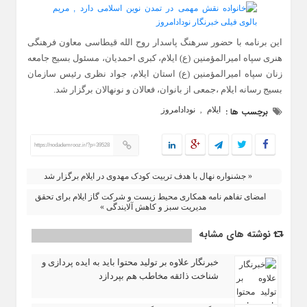
این برنامه با حضور سرهنگ پاسدار روح الله قیطاسی معاون فرهنگی
هنری سپاه امیرالمؤمنین (ع) ایلام، کبری احمدیان، مسئول بسیج جامعه
زنان سپاه امیرالمؤمنین (ع) استان ایلام، جواد نظری رئیس سازمان
بسیج رسانه ایلام ،جمعی از بانوان، فعالان و نونهالان برگزار شد.
ایلام
نودادامروز
برچسب ها :
,
https://nodademrooz.ir/?p=39528
« جشنواره نهال با هدف تربیت کودک مهدوی در ایلام برگزار شد
امضای تفاهم‌ نامه همکاری محیط زیست و شرکت گاز ایلام برای تحقق
مدیریت سبز و کاهش آلایندگی »
نوشته های مشابه
خبرنگار علاوه بر تولید محتوا باید به ایده‌ پردازی و
شناخت ذائقه مخاطب هم بپردازد