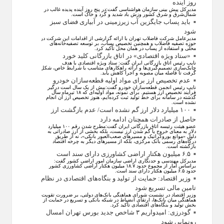
روز آینده
مدیرکل پیش بینی سازمان هواشناسی گفت:در پنج روز آینده پدیده غالب در
شمال‌شرق و شرق کشور وزش باد شدید و گرد و خاک است.
باید پساب جایگزین آب‌ زیرزمینی در آبیاری فضای سبز
شود
مدیرعامل شرکت فاضلاب تهران با ارائه گزارشی از اقدامات این شرکت در
حوزه تصفیه فاضلاب و همچنین تخصیص پساب، بر توسعه تصفیه‌خانه‌های
محلی و استفاده از پساب در همان محل تأکید کرد.
«ستاد ویژه اقتصادی» در اتاق بازرگانی کلید خورد
نایب رئیس اتاق بازرگانی ایران گفت: ستاد ویژه اقتصادی با هدف
چابک‌سازی تصمیم‌گیری‌ها و ارائه راهکار‌های متناسب با شرایط خاص، شکل
گرفت تا فاصله میان مصوبه و اجرا کاهش یابد.
عدم تخصیص ارز برای مواد اولیه قطعه‌سازان خودرو
نایب رئیس انجمن قطعه‌سازان خودرو گفت:بیش از یک سال است درگیر
فرآیند تخصیص ارز هستیم. برای نمونه، مواد اولیه‌ای که ۱۸ تیرماه سال
گذشته در سامانه برای خط تولید ثبت کرده‌ایم، هنوز تخصیص ارز آن انجام
نشده است.
۱۰۰ میلیارد دلار ارز گم نشده است/ عدم بازگشت ارز
حاصل از صادرات همچنان ادامه دارد
عضو هیئت رئیسه اتاق بازرگانی ایران گفت:مطرح شدن رقم ۱۰۰ میلیارد
دلار به معنای خروج یا گم شدن ارز نیست، بلکه بخشی از ارز صادراتی به
دلیل «موانع بوروکراتیک و مسیر‌های صعب‌العبور بانکی»، نه از طریق
درگاه‌های رسمی بانک مرکزی، بلکه از مسیر‌های دیگر به چرخه اقتصاد
بازگشته است.
۶.۵ میلیون هکتار اراضی کشاورزی دارای سند است
مدیرکل مهندسی و حدنگاری اراضی سازمان امور اراضی کشور گفت:
براساس آمار از مجموع حدود ۱۸.۷ میلیون هکتار اراضی کشاورزی کشور
حدود ۶.۵ میلیون هکتار دارای سند است.
وزیر اقتصاد: حمایت از تولید و بنگاه‌های اقتصادی در نظام
تامین مالی تسریع شود
وزیر اقتصاد در نشست شورای هماهنگی بانک‌های دولتی، بر ضرورت تقویت
هماهنگی میان بانک‌ها، ارتقای انضباط در شبکه بانکی و تسریع در حمایت از
بخش تولید و بنگاه‌های اقتصادی تأکید کرد.
گودرزی: امیدواریم ۳ شاخص جدید بورس تهران امسال
رونمایی شود