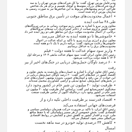
مدیرعامل بورس تهران گفت: ما کل شرکت‌های بورس تهران را به سه
گروه شرکت‌های بزرگ، متوسط و کوچک تقسیم و برای هر یک شاخص
طراحی کردیم پیشنهاد‌های مربوط به این شاخص‌ها نیز به صورت رسمی به
سازمان بورس ارائه شده است.
اعمال محدودیت‌های موقت در تأمین برق مناطق جنوبی
طی ۴۸ ساعت آینده
معاون وزیر نیرو با اشاره به تغییر رژیم سوخت رسانی به برخی نیروگاه‌های
جنوب کشور و لزوم صیانت از ذخایر استراتژیک آب سد‌های نیروگاه‌های
برقابی، از اعمال محدودیت‌ موقت برق این مناطق طی دو روز آینده خبر داد.
خاموشی‌ها تا دو هفته آینده به حداقل می‌رسد
معاون برق و انرژی وزارت نیرو، با تأکید بر اینکه عدالت در اعمال
خاموشی‌ها رعایت می‌شود، گفت: برنامه داریم تا یک تا دو هفته آینده،
محدودیت‌های برق را به حداقل برسانیم.
واریز سود سهام عدالت تا هفته دولت + فیلم
رئیس اتاق تعاون ایران گفت: سود سهام عدالت مابقی ۱۴۰۳ و مرحله اول
۱۴۰۴ تا هفته دولت پرداخت می‌شود.
۶۰ درصد ناوگان حمل‌ونقل دریایی در جنگ‌های اخیر از بین
رفت
رئیس اتاق تعاون ایران با اشاره به خسارت‌های واردشده به بخش تعاون و
اقتصاد کشور در جنگ‌های اخیر گفت: ۶۰ درصد ناوگان حمل‌ونقل دریایی در
این حوادث از بین رفته و استان‌های جنوبی، به‌ویژه بوشهر، خسارت‌های جدی
در بخش‌های حمل‌ونقل، صنایع تبدیلی و اراضی کشاورزی متحمل شده‌اند.
ظرفیت تولید ۲۰ میلیون تن شیر خام در کشور وجود دارد
سخنگوی انجمن‌صنایع لبنی گفت: براساس آمار ظرفیت تولید ۲۰ میلیون تن
شیر خام در کشور وجود دارد، درحالیکه اکنون از تمامی ظرفیت صنعت
استفاده نمی‌شود.
اقتصاد قدرتمند بر ظرفیت داخلی تکیه دارد و از
فرصت‌های جهانی استفاده می‌کند
رئیس اتاق ایران، با تاکید بر ضرورت حرکت همزمان دیپلماسی سیاسی و
اقتصادی گفت: بخش خصوصی از هر مسیر دیپلماتیکی که با حفظ منافع
ملی، عزت و اقتدار کشور به کاهش تنش و گشایش در روابط اقتصادی
بین‌المللی منجر شود، استقبال می‌کند.
کاهش ۳۴ درصدی تولید خودرو در سه ماهه نخست
امسال