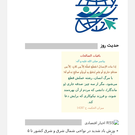
حدیث روز
باقیات الصالحات
پيامبر صلى‏ الله‏ عليه ‏و‏ آله:
إذا ماتَ الإنسانُ انقَطَعَ عَمَلُهُ إلاّ مِن ثَلاثٍ: إلاّ مِن
صَدَقَةٍ جاريَةٍ أو عِلمٍ يُنتَفَعُ بِهِ أو وَلَدٍ صالِحٍ يَدعُو لَهُ؛
با مرگ انسان، رشته عملش قطع
مى‌شود، مگر از سه چيز: صدقه جارى (و
ماندگار)، دانشى كه مردم از آن بهره‏‌مند
شوند، و فرزند نيكوكارى كه برايش دعا
كند.
ميزان الحكمه، ح 14287
اخبار اقتصادی
وزش باد شدید در نواحی شمال شرق و شرق کشور تا ۵