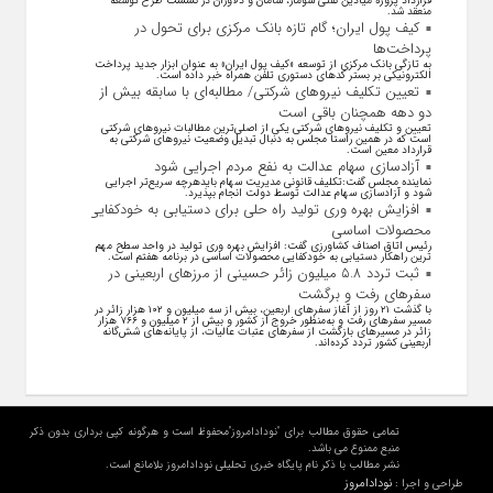
قرارداد پروژه میادین نفتی سومار، سامان و دلاوران در نشست طرح توسعه
منعقد شد.
کیف پول ایران؛ گام تازه بانک مرکزی برای تحول در
پرداخت‌ها
به تازگی بانک مرکزی از توسعه «کیف پول ایران» به عنوان ابزار جدید پرداخت
الکترونیکی بر بستر کد‌های دستوری تلفن همراه خبر داده است.
تعیین تکلیف نیروهای شرکتی/ مطالبه‌ای با سابقه بیش از
دو دهه همچنان باقی است
تعیین و تکلیف نیرو‌های شرکتی یکی از اصلی‌ترین مطالبات نیرو‌های شرکتی
است که در همین راستا مجلس به دنبال تبدیل وضعیت نیرو‌های شرکتی به
قرارداد معین است.
آزادسازی سهام عدالت به نفع مردم اجرایی شود
نماینده مجلس گفت:تکلیف قانونی مدیریت سهام بایدهرچه سریع‌تر اجرایی
شود و آزادسازی سهام عدالت توسط دولت انجام بپذیرد.
افزایش بهره وری تولید راه حلی برای دستیابی به خودکفایی
محصولات اساسی
رئیس اتاق اصناف کشاورزی گفت: افزایش بهره وری تولید در واحد سطح مهم
ترین راهکار دستیابی به خودکفایی محصولات اساسی در برنامه هفتم است.
ثبت تردد ۵.۸ میلیون زائر حسینی از مرزهای اربعینی در
سفرهای رفت و برگشت
با گذشت ۲۱ روز از آغاز سفرهای اربعین، بیش از سه میلیون و ۱۰۲ هزار زائر در
مسیر سفرهای رفت و به‌منظور خروج از کشور و بیش از ۲ میلیون و ۷۶۶ هزار
زائر در مسیرهای بازگشت از سفرهای عتبات عالیات، از پایانه‌های شش‌گانه
اربعینی کشور تردد کرده‌اند.
تمامی حقوق مطالب برای "نودادامروز"محفوظ است و هرگونه کپی برداری بدون ذکر
منبع ممنوع می باشد.
نشر مطالب با ذکر نام پایگاه خبری تحلیلی نودادامروز بلامانع است.
نودادامروز
طراحی و اجرا :