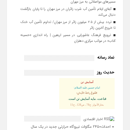
مسیرهای مواصلاتی به مرز مهران
آبفای ایلام تأمین آب شرب زائران در مرز مهران را تا پایان بازگشت
دنبال می‌کند
تردد بیش از ۲.۵ میلیون زائر از مرز مهران/ تداوم تأمین آب خنک
تا خروج آخرین زائر
ترویج فرهنگ عاشورایی در مسیر اربعین | راه‌ اندازی «حسینه
کتاب» در موکب مرکزی دهلران
نماد رسانه
حدیث روز
آسایش تن
امام حسین علیه السلام:
القُنوعُ راحَةُ الأبدانِ؛
قناعت، مايه آسايش تن است.
بحارالأنوار: ج78 ، ص128 ، ح11
اخبار اقتصادی
احداث۲۴۵۰ مگاوات نیروگاه حرارتی جدید در یک سال