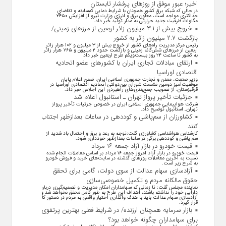
اخیر؛ عبور موفق از روز‌های پرفشار تابستان
در حالی که شبکه برق کشور همچنان با شرایط دمایی کم‌سابقه و تقاضای
حداکثری مواجه است، معاون برق و انرژی وزارت نیرو از افزایش ۲۴۵۰
مگاوات ظرفیت جدید حرارتی به مدار تولید خبر داد.
خروج بیش از ۳.۱ میلیون زائر اربعین از مرزهای زمینی/
بازگشت ۲.۷ میلیون زائر به کشور
رئیس مرکز مدیریت راه‌های کشور از خروج بیش از ۳ میلیون و ۱۰۲ هزار زائر
اربعین از مرزهای شش‌گانه زمینی و بازگشت حدود ۲ میلیون و ۷۶۵ هزار زائر
به کشور تا ساعت ۲۴ روز بیست‌ویکم طرح اربعین خبر داد
ارتقای مبادلات تجاری ایران با کشور‌های عضو اتحادیه
اقتصادی اوراسیا
وزیر صنعت، معدن و تجارت جمهوری اسلامی ایران، ضمن اعلام پایان
موفقیت‌آمیز دومین نشست شورای بین‌دولتی اتحادیه اقتصادی اوراسیا در
قرقیزستان، از تصویب جمع‌بندی‌های راهبردی این اجلاس خبر داد.
جزئیات تأخیر پرواز تهران ـ استانبول اعلام شد
شرکت هواپیمایی جمهوری اسلامی ایران در خصوص جزئیات تأخیر پرواز
تهران_ استانبول توضیح داد.
کشاورزان از سم‌پاشی و کوددهی در ساعات بعدازظهر اجتناب
کنند
کارشناس هواشناسی کشاورزی گفت:توجه به رعد و برق و احتمال باد شدید از
سم پاشی و کوددهی برگی در ساعات بعدازظهر خودداری شود.
قیمت خودرو در بازار آزاد جمعه ۱۶ مرداد
قیمت خودرو در بازار آزاد امروز جمعه ۱۶ مرداد بر اساس معاملات انجام شده
نسبت به آخرین معاملات روز‌های گذشته در سایت‌های خرید و فروش خودرو
به شرح زیر است.
آزادسازی سهام عدالت از سوی دولت، گامی برای تحقق
حقوق مالکانه مردم و تکمیل خصوصی‌سازی
نماینده مجلس گفت: تا زمانی که سهامداران امکان مدیریت و تصمیم‌گیری درباره
دارایی خود را نداشته باشند، اهداف این طرح به طور کامل محقق نخواهد شد و
آزادسازی سهام عدالت باید با هدف واگذاری اختیار واقعی به مردم در دستور کار
قرار گیرد.
بازار سرمایه همچنان ارزنده/ در شرایط فعلی بهترین پرتفوی
برای سهامداران چگونه خواهد بود؟