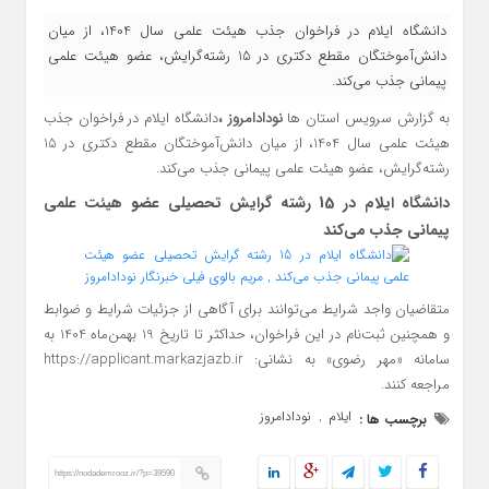
دانشگاه ايلام در فراخوان جذب هيئت علمي سال 1404، از ميان
دانش‌آموختگان مقطع دکتري در 15 رشته‌گرايش، عضو هيئت علمي
پيماني جذب مي‌کند.
به گزارش سرویس استان ها
نودادامروز ،
دانشگاه ايلام در فراخوان جذب
هيئت علمي سال 1404، از ميان دانش‌آموختگان مقطع دکتري در 15
رشته‌گرايش، عضو هيئت علمي پيماني جذب مي‌کند.
دانشگاه ایلام در 15 رشته‌ گرایش تحصیلی عضو هیئت علمی
پیمانی جذب می‌کند
متقاضيان واجد شرايط مي‌توانند براي آگاهي از جزئيات شرايط و ضوابط
و همچنين ثبت‌نام در اين فراخوان، حداکثر تا تاريخ 19 بهمن‌ماه 1404 به
سامانه «مهر رضوي» به نشاني: https://applicant.markazjazb.ir
مراجعه کنند.
ایلام
نودادامروز
برچسب ها :
,
https://nodademrooz.ir/?p=39590