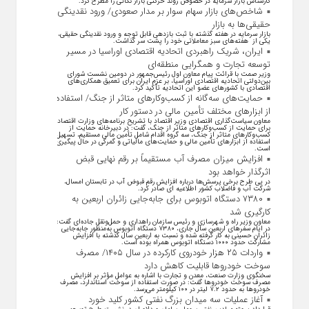
کارشناس بازار سرمایه در خصوص روند حرکتی بازار نکاتی را مطرح کرد.
شاخص‌های بازار سهام سوار بر مدار صعودی/ ورود نقدینگی
حقیقی‌ها به بازار
بازار سرمایه در هفته گذشته با ثبت بازدهی قابل توجه و ورود نقدینگی حقیقی،
یکی از هفته‌های سبز معاملاتی خود را پشت سر گذاشت.
ایران، شریک راهبردی اتحادیه اقتصادی اوراسیا در مسیر
توسعه تجارت و همگرایی منطقه‌ای
وزیر صمت با قرائت پیام معاون اول رئیس‌جمهور در دومین نشست شورای
بین‌دولتی اتحادیه اقتصادی اوراسیا، بر عزم ایران برای تعمیق همکاری‌های
اقتصادی با کشورهای عضو این اتحادیه تأکید کرد.
حمایت‌های سه‌گانه از کسب‌وکارهای متاثر از جنگ/ استفاده
از ابزارهای مختلف تأمین مالی در دستور کار
معاون سیاست‌گذاری اقتصادی وزیر اقتصاد با تشریح برنامه‌های وزارت اقتصاد
برای حمایت از کسب‌وکار‌های متاثر از جنگ، گفت: در دبیرخانه حمایت از
کسب‌وکار‌های متاثر از جنگ، سه گروه اقدام شامل تأمین مالی مستقیم، تسهیل
استفاده از ابزار‌های تأمین مالی و حمایت‌های مالیاتی و گمرکی در حال پیگیری
است.
افزایش میزان مصرف آب مستقیماً بر رقم نهایی قبض
اثرگذار خواهد بود
در پی طرح برخی پرسش‌ها درباره افزایش رقم قبوض آب در تابستان امسال،
شرکت آب و فاضلاب کشور اطلاعیه ای صادر کرد.
۷۳۸۰ دستگاه اتوبوس برای جابه‌جایی زائران اربعین به
کارگیری شد
معاون وزیر راه و شهرسازی و رئیس سازمان راهداری و حمل‌ونقل جاده‌ای گفت:
در ایام سفرهای اربعین سال جاری، ۷۳۸۰ دستگاه اتوبوس به‌منظور جابه‌جایی
زائران حسینی به‌ کار گرفته شده و نسبت به اربعین سال گذشته با افزایش
مشارکت حدود ۱۰۰۰ دستگاه اتوبوس همراه بوده است.
واردات ۲۵ هزار خودروی کارکرده در سال ۱۴۰۵/ مصرف
سوخت خودرو‌ها قابلیت کاهش دارد
سخنگوی وزارت صنعت، معدن و تجارت با اشاره به عوامل مؤثر بر افزایش
مصرف سوخت خودرو‌ها گفت: در صورت استفاده از سوخت استاندارد، مصرف
خودرو‌ها به حدود ۷.۲ لیتر در ۱۰۰ کیلومتر می‌رسد.
آغاز عملیات سه میدان بزرگ نفتی کشور کلید خورد