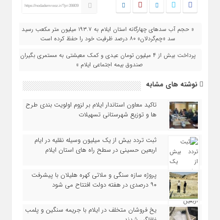
https://nodademrooz.ir/?p=39809
« حجم آب سدهای چهارگانه استان ایلام به ۱۹۳.۷ میلیون متر مکعب رسید |
سد «چم‌گردلان» ۸۰ درصد ظرفیت خود را حفظ کرده است
پرداخت بیش از ۴ میلیون تومان عیدی و کمک‌ معیشتی به مستمری‌ بگیران
صندوق بیمه اجتماعی ایلام »
نوشته های مشابه
تاکید معاون استاندار ایلام بر لزوم اولویت‌ بندی طرح‌
ها و توزیع شهرستانی تسهیلات
ثبت تردد بیش از یک میلیون وسیله نقلیه در ایام
اربعین حسینی در سطح راه‌ های استان ایلام
پروژه سازه سنگی و ملاتی کهره هلیلان با پیشرفت
۹۰ درصدی در هفته دولت افتتاح می شود
یخ‌ فروشان متخلف در ایلام با جریمه سنگین و پلمب
غافلگیر شدند