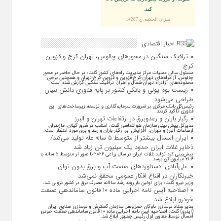
كند.
ميزان الحكمه، ح 14287
اخبار اقتصادی
ترافیک سنگین در محورهای چالوس، تهران-کرج و قزوین-
کرج
مسئول سالن عملیات مرکز مدیریت راه‌های کشور گفت: در حال حاضر در محور
چالوس، آزادراه‌های تهران-کرج-قزوین و قزوین-کرج-تهران و همچنین برخی
محدوده‌های آزادراه تهران-شمال و هراز، ترافیک سنگین گزارش شده است.
زیست بوم پولی و بانکی کشور بر پایه فناوری دانش بنیان
طراحی می‌شود
رئیس‌کل بانک مرکزی بر ضرورت سرمایه‌گذاری و توسعه زیرساخت‌های این
فناوری تأکید کردند.
رگبار باران و رعدوبرق در ارتفاعات تهران و البرز
مدیرکل پیش بینی سازمان هواشناسی گفت: امشب در شرق گیلان، مازندران،
ارتفاعات البرز و تهران، افزایش ابر، رگبار باران و رعد و برق مورد انتظار است.
ایران امسال بیشتر از متوسط ۵ ساله غله تولید می‌کند/
ذخایر غلات ایران حدود یک میلیون تن زیاد شد
پیش‌بینی کرد تولید غلات ایران در سال زراعی ۲۰۲۶ با عبور از متوسط ۵ ساله به
۲۱.۶ میلیون تن برسد.
علی‌آبادی: دستاورد‌های صنعت آب و برق بدون توان
خبرنگاران در اقناع افکار عمومی محقق نمی‌شد
وزیر نیرو گفت: برای اولین بار روند رشد سالانه مصرف برق در کشور نزولی شد.
اصلاحیه آیین نامه اجرایی ماده ۱۰ قانون ساماندهی صنعت
خودرو ابلاغ شد
مدیر ستاد نوسازی ناوگان حمل‌ونقل سازمان گسترش و نوسازی صنایع ایران
(ایدرو) گفت: اصلاحیه آیین نامه اجرایی ماده ۱۰ قانون ساماندهی صنعت خودرو
امسال توسط معاون اول رئیس جمهور ابلاغ شد.