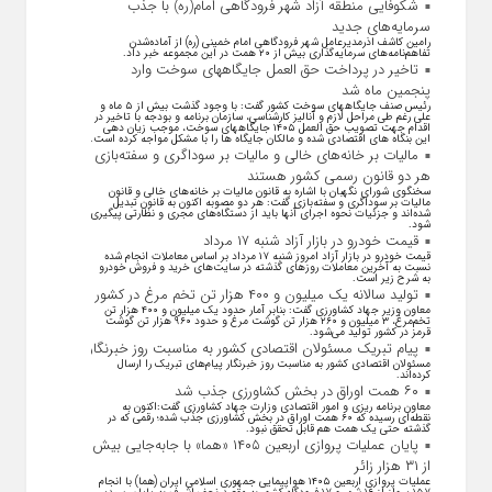
شکوفایی منطقه آزاد شهر فرودگاهی امام(ره) با جذب
سرمایه‌های جدید
رامین کاشف اذرمدیرعامل شهر فرودگاهی امام خمینی (ره) از آماده‌شدن
تفاهم‌نامه‌های سرمایه‌گذاری بیش از ۲۰ همت در این مجموعه خبر داد.
تاخیر در پرداخت حق العمل جایگاههای سوخت وارد
پنجمین ماه شد
رئیس صنف جایگاههای سوخت کشور گفت: با وجود گذشت بیش از ۵ ماه و
علی رغم طی مراحل لازم و آنالیز کارشناسی، سازمان برنامه و بودجه با تاخیر در
اقدام جهت تصویب حق العمل ۱۴۰۵ جایگاههای سوخت، موجب زیان دهی
این بنگاه های اقتصادی شده و مالکان جایگاه ها را با مشکل مواجه کرده است.
مالیات بر خانه‌های خالی و مالیات بر سوداگری و سفته‌بازی
هر دو قانون رسمی کشور هستند
سخنگوی شورای نگهبان با اشاره به قانون مالیات بر خانه‌های خالی و قانون
مالیات بر سوداگری و سفته‌بازی گفت: هر دو مصوبه اکنون به قانون تبدیل
شده‌اند و جزئیات نحوه اجرای آنها باید از دستگاه‌های مجری و نظارتی پیگیری
شود.
قیمت خودرو در بازار آزاد شنبه ۱۷ مرداد
قیمت خودرو در بازار آزاد امروز شنبه ۱۷ مرداد بر اساس معاملات انجام شده
نسبت به آخرین معاملات روز‌های گذشته در سایت‌های خرید و فروش خودرو
به شرح زیر است.
تولید سالانه یک میلیون و ۴۰۰ هزار تن تخم مرغ در کشور
معاون وزیر جهاد کشاورزی گفت: بنابر آمار حدود یک میلیون و ۴۰۰ هزار تن
تخم‌مرغ، ۳ میلیون و ۲۶۰ هزار تن گوشت مرغ و حدود ۹۶۰ هزار تن گوشت
قرمز در کشور تولید می‌شود.
پیام تبریک مسئولان اقتصادی کشور به مناسبت روز خبرنگار
مسئولان اقتصادی کشور به مناسبت روز خبرنگار پیام‌های تبریک را ارسال
کرده‌اند.
۶۰ همت اوراق در بخش کشاورزی جذب شد
معاون برنامه ریزی و امور اقتصادی وزارت جهاد کشاورزی گفت:اکنون به
نقطه‌ای رسیده که ۶۰ همت اوراق در بخش کشاورزی جذب شده؛ رقمی که در
گذشته حتی یک همت هم قابل تحقق نبود.
پایان عملیات پروازی اربعین ۱۴۰۵ «هما» با جابه‌جایی بیش
از ۳۱ هزار زائر
عملیات پروازی اربعین ۱۴۰۵ هواپیمایی جمهوری اسلامی ایران (هما) با انجام