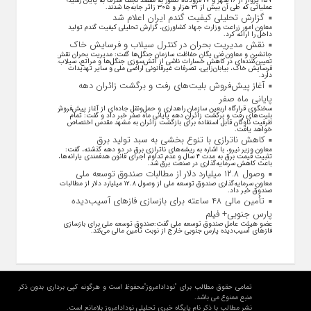
۱۵۷ پرواز از ۱۶ شهر و ۱۷ فرودگاه کشور به مقصد نجف اشرف به پایان رسید؛
عملیاتی که طی آن بیش از ۳۱ هزار و ۳۰۵ زائر جابه‌جا شدند.
گزارش تحلیلی کیفیت گندم ایران اعلام شد
معاون امور زراعت وزارت جهاد کشاورزی، گزارش تحلیلی کیفیت گندم تولید
داخل را ارائه کرد.
نقش مدیریت بحران در کنترل سیلاب و فرسایش خاک
جانشین و معاون فنی یگان حفاظت سازمان جنگل‌ها گفت: مدیریت بحران نقش
تعیین‌کننده‌ای در کاهش خسارات ناشی از آتش‌سوزی جنگل‌ها و مراتع، سیلاب،
فرسایش خاک، بیابان‌زایی، تصرفات غیرقانونی اراضی ملی و سایر تهدیدات
دارد.
آغاز پیش‌فروش بلیت‌های رفت و برگشت زائران دهه
پایانی ماه صفر
سخنگوی قرارگاه اربعین سازمان راهداری و حمل‌ونقل جاده‌ای از آغاز پیش‌فروش
بلیت‌های رفت و برگشت زائران دهه پایانی ماه صفر خبر داد و گفت: تمام
ظرفیت ناوگان قابل استفاده برای بازگشت زائران به مشهد مقدس اختصاص
خواهد یافت.
کاهش ناترازی با تنوع بخشی به سبد تولید برق
معاون وزیر نیرو، با اشاره به ریشه‌های ناترازی برق در دو دهه گذشته، گفت:
تثبیت قیمت برق به مدت ۴ سال و عدم تداوم اجرای قانون هدفمندی یارانه‌ها،
باعث کاهش سرمایه‌گذاری در صنعت برق شد.
وصول ۱۲.۸ میلیارد دلار از مطالبات صندوق توسعه ملی
معاون سرمایه‌گذاری صندوق توسعه ملی از وصول ۱۲.۸ میلیارد دلار از مطالبات
صندوق خبر داد.
تأمین مالی ۴۸ ساعته برای بازسازی فاز‌های آسیب‌دیده
پارس جنوبی+ فیلم
عضو هیئت عامل صندوق توسعه ملی گفت:صندوق توسعه ملی برای بازسازی
فاز‌های آسیب‌دیده پارس جنوبی خارج از نوبت تأمین مالی می‌کند.
تمامی حقوق مطالب برای "نودادامروز"محفوظ است و هرگونه کپی برداری بدون ذکر
منبع ممنوع می باشد.
نشر مطالب با ذکر نام پایگاه خبری تحلیلی نودادامروز بلامانع است.