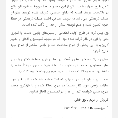
دارای طرح هادی است، در خصوص وجود محدودیت‌هایی در اجرای
کامل طرح اظهار داشت: یکی از این محدودیت‌ها مربوط به قبرستان واقع
در بالادست روستا است که دارای حریمی تعریف‌ شده توسط سازمان
میراث فرهنگی می‌باشد در بازدید میدانی اخیر، میراث فرهنگی بر حفظ
حریم تعیین‌ شده و عدم توسعه بیش از حد آن تأکید کرده است.
وی بیان کرد: در طرح اولیه، قطعاتی از زمین‌های پایین‌ دست با کاربری
باغی یا آبی در نظر گرفته شده بود، اما در بازدید کمیسیون الحاق یا تغییر
کاربری، با این بخش از طرح مخالفت شد و اراضی مذکور از طرح اولیه
خارج گردید.
معاون بنیاد مسکن استان گفت: بر اساس قول مساعد دکتر چراغی و
سایر مسئولین حاضر در بازدید، مقرر شد بنیاد مسکن مجدداً اقدام به
نقشه‌ برداری و برداشت مجدد از زمین‌ های پایین‌دست روستا نماید.
اسماعیلی عنوان کرد: در صورتی که استعلامات اخذ شده شرایط را مهیا
سازند، اراضی مورد نظر مجدداً در طرح لحاظ شده و با بازنگری مجدد
طرح، سعی خواهیم کرد آن‌ ها را در کمیسیون الحاق نماییم.
گزارش از
مریم بالوی فیلی
ایلام
نودادامروز
برچسب ها :
,