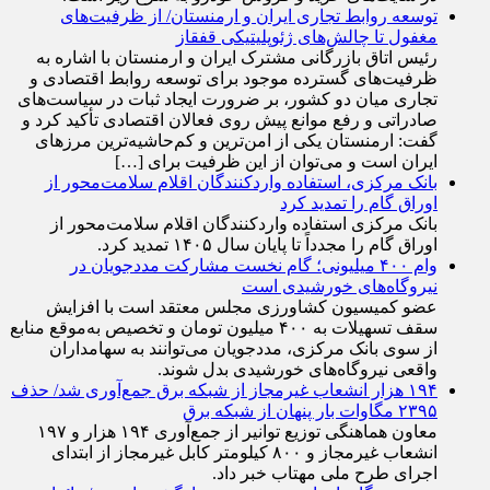
مغفول تا چالش‌های ژئوپلیتیکی قفقاز
رئیس اتاق بازرگانی مشترک ایران و ارمنستان با اشاره به
ظرفیت‌های گسترده موجود برای توسعه روابط اقتصادی و
تجاری میان دو کشور، بر ضرورت ایجاد ثبات در سیاست‌های
صادراتی و رفع موانع پیش روی فعالان اقتصادی تأکید کرد و
گفت: ارمنستان یکی از امن‌ترین و کم‌حاشیه‌ترین مرز‌های
ایران است و می‌توان از این ظرفیت برای […]
بانک مرکزی، استفاده واردکنندگان اقلام سلامت‌محور از
اوراق گام را تمدید کرد
بانک مرکزی استفاده واردکنندگان اقلام سلامت‌محور از
اوراق گام را مجدداً تا پایان سال ۱۴۰۵ تمدید کرد.
وام ۴۰۰ میلیونی؛ گام نخست مشارکت مددجویان در
نیروگاه‌های خورشیدی است
عضو کمیسیون کشاورزی مجلس معتقد است با افزایش
سقف تسهیلات به ۴۰۰ میلیون تومان و تخصیص به‌موقع منابع
از سوی بانک مرکزی، مددجویان می‌توانند به سهامداران
واقعی نیروگاه‌های خورشیدی بدل شوند.
۱۹۴ هزار انشعاب غیرمجاز از شبکه برق جمع‌آوری شد/ حذف
۲۳۹۵ مگاوات بار پنهان از شبکه برق
معاون هماهنگی توزیع توانیر از جمع‌آوری ۱۹۴ هزار و ۱۹۷
انشعاب غیرمجاز و ۸۰۰ کیلومتر کابل غیرمجاز از ابتدای
اجرای طرح ملی مهتاب خبر داد.
عزم دستگاه‌ها برای مدیریت موج بازگشت اربعین/ زائران در