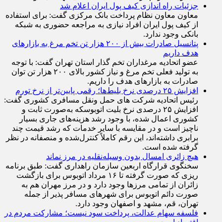
معاون معاون نظام پرداخت بانک مرکزی گفت: برای استفاده
از کیف پول ایران افراد نیازی به مراجعه حضوری به شبکه
بانکی وجود ندارد.
پتانسیل صادرات بیش از ۲۰۰ هزار تن تخم مرغ به بازار‌های
هدف داریم
عضو اتحادیه مرغداران تخم گذار استان تهران گفت: با توجه
به تولید فعلی تخم مرغ و نیاز کشور بالای ۲۰۰ هزار تن توان
صادرات به بازار‌های هدف را داریم.
افزایش ۲۵ درصدی نرخ بلیط‌ها؛ رقمی پایین‌تر از نرخ تورم
رئیس اتحادیه شرکت های حمل ونقل مسافری کشوری گفت:
افزایش ۲۵ درصدی نرخ بلیت اتوبوسکه به‌صورت ثابت و
کشوری اعمال شده، با وجود رشد هزینه‌های جاری بسیار
ناچیز است و در مقایسه با سایر خدمات که رشد قیمت چند
برابری داشته‌اند، این رقم کاملاً کنترل‌شده و منصفانه در نظر
گرفته شده است.
هیچ زائری امسال بدون وسیله‌نقلیه در مرز نماند
سخنگوی قرارگاه اربعین سازمان راهداری گفت: طبق برنامه
ریزی که صورت گرفته تا ۱۶ مرداد اتوبوس برای بازگشت
زائران از تمامی مرز‌ها وجود دارد و در مرز مهران هم به
صورت دائم اتوبوس برای شهر‌های مسافر پذیر از جمله
تهران، قم، مشهد و اصفهان وجود دارد.
فلسفه سهام عدالت، پرداخت سود نیست؛ مشارکت مردم در
اقتصاد است