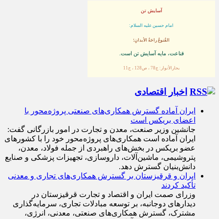
آسایش تن
امام حسین علیه السلام:
القُنوعُ راحَةُ الأبدانِ؛
قناعت، مايه آسايش تن است.
بحارالأنوار: ج78 ، ص128 ، ح11
اخبار اقتصادی
ایران آماده گسترش همکاری‌های صنعتی پروژه‌محور با
اعضای بریکس است
جانشین وزیر صنعت، معدن و تجارت در امور بازرگانی گفت:
ایران آماده است همکاری‌های پروژه‌محور خود را با کشور‌های
عضو بریکس در بخش‌های راهبردی از جمله فولاد، معدن،
پتروشیمی، ماشین‌آلات، داروسازی، تجهیزات پزشکی و صنایع
دانش‌بنیان گسترش دهد.
ایران و قرقیزستان بر گسترش همکاری‌های تجاری و معدنی
تأکید کردند
وزرای صمت ایران و اقتصاد و تجارت قرقیزستان در
دیدار‌های دوجانبه، بر توسعه مبادلات تجاری، سرمایه‌گذاری
مشترک، گسترش همکاری‌های صنعتی، معدنی، انرژی،
حمل‌ونقل و مناطق آزاد، با هدف ارتقای سطح روابط