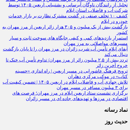
شرکت آب و فاضلاب استان ایلام
کشف ۱۰ تخلف صنفی در گشت مشترک نظارت بر بازار خدمات
خودرو در ایلام
بازگشت بیش از یک میلیون و ۳۰۵ هزار زائر اربعین از مرز مهران به
کشور
استمرار بازدیدهای کمی و کیفی جایگاه‌ های سوخت ثابت و سیار
مسیرهای مواصلاتی به مرز مهران
آبفای ایلام تأمین آب شرب زائران در مرز مهران را تا پایان بازگشت
دنبال می‌کند
تردد بیش از ۲.۵ میلیون زائر از مرز مهران/ تداوم تأمین آب خنک تا
خروج آخرین زائر
ترویج فرهنگ عاشورایی در مسیر اربعین | راه‌ اندازی «حسینه
کتاب» در موکب مرکزی دهلران
تلاش جهادی آب و فاضلاب ایلام در اربعین ۱۴۰۵ | تضمین کیفیت آب
برای ۳ میلیون مسافر در مسیر مهران
برگزاری نشست ستاد اربعین ایلام در مرز مهران؛ فرصت‌ های
اقتصادی در مرزها و تهدیدهای جاده‌ ای در مسیر زائران
نماد رسانه
حدیث روز