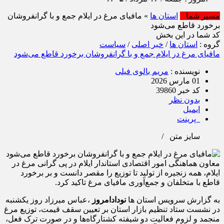
مسیر شما
استان ها
» مافیای مرغ در ایلام جمع و با گرانفروشان
برخورد قاطع می‌شود
کد شما در این بخش
گروه :
استان ها
/
خبر اصلی
/
سیاست
مافیای مرغ در ایلام جمع و با گرانفروشان برخورد قاطع می‌شود
نویسنده :
مریم بالوی فیلی
01 مارس 2026
کد خبر 39860
بدون نظر
ایمیل
پرینت
سایز متن
/
معاون هماهنگی امور اقتصادی استاندار ایلام در پی گرانی مرغ در
ایلام، همه زنجیره از تولید تا توزیع را مقصر دانست و بر برخورد
قاطع با متخلفان و جمع‌آوری مافیای مرغ تاکید کرد.
به گزارش سرویس استان ها
نودادامروز
،عباس میرزاد روز یکشنبه
در نشست ستاد تنظیم بازار استان بر تعیین سقف قیمت، توزیع مرغ
منجمد و لزوم فعالیت دو شیفته کشتارگاه‌ها و در صورت ترک فعل،
تعویض مدیران ناکارآمد تاکید کرد.