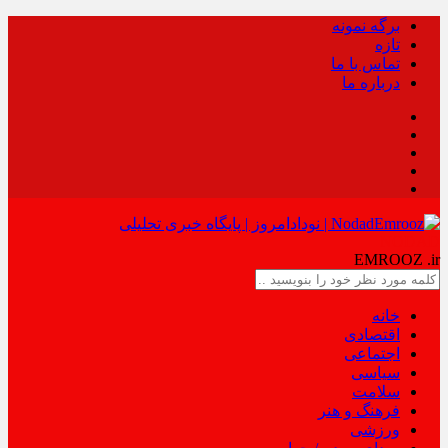
برگه نمونه
تازه
تماس با ما
درباره ما
NODAD
EMROOZ
.ir
خانه
اقتصادی
اجتماعی
سیاسی
سلامت
فرهنگ و هنر
ورزشی