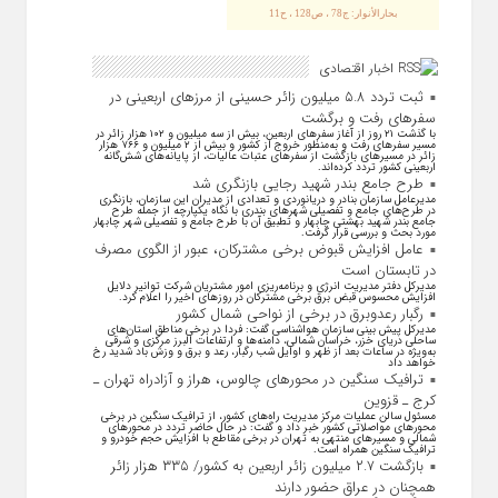
بحارالأنوار: ج78 ، ص128 ، ح11
اخبار اقتصادی
ثبت تردد ۵.۸ میلیون زائر حسینی از مرزهای اربعینی در
سفرهای رفت و برگشت
با گذشت ۲۱ روز از آغاز سفرهای اربعین، بیش از سه میلیون و ۱۰۲ هزار زائر در
مسیر سفرهای رفت و به‌منظور خروج از کشور و بیش از ۲ میلیون و ۷۶۶ هزار
زائر در مسیرهای بازگشت از سفرهای عتبات عالیات، از پایانه‌های شش‌گانه
اربعینی کشور تردد کرده‌اند.
طرح جامع بندر شهید رجایی بازنگری شد
مدیرعامل سازمان بنادر و دریانوردی و تعدادی از مدیران این سازمان، بازنگری
در طرح‌های جامع و تفصیلی شهر‌های بندری با نگاه یکپارچه از جمله طرح
جامع بندر شهید بهشتی چابهار و تطبیق آن با طرح جامع و تفصیلی شهر چابهار
مورد بحث و بررسی قرار گرفت.
عامل افزایش قبوض برخی مشترکان، عبور از الگوی مصرف
در تابستان است
مدیرکل دفتر مدیریت انرژی و برنامه‌ریزی امور مشتریان شرکت توانیر دلایل
افزایش محسوس قبض برق برخی مشترکان در روزهای اخیر را اعلام کرد.
رگبار رعدوبرق در برخی از نواحی شمال کشور
مدیرکل پیش بینی سازمان هواشناسی گفت: فردا در برخی مناطق استان‌های
ساحلی دریای خزر، خراسان شمالی، دامنه‌ها و ارتفاعات البرز مرکزی و شرقی
به‌ویژه در ساعات بعد از ظهر و اوایل شب رگبار، رعد و برق و وزش باد شدید رخ
خواهد داد
ترافیک سنگین در محورهای چالوس، هراز و آزادراه تهران ـ
کرج ـ قزوین
مسئول سالن عملیات مرکز مدیریت راه‌های کشور، از ترافیک سنگین در برخی
محورهای مواصلاتی کشور خبر داد و گفت: در حال حاضر تردد در محورهای
شمالی و مسیرهای منتهی به تهران در برخی مقاطع با افزایش حجم خودرو و
ترافیک سنگین همراه است.
بازگشت ۲.۷ میلیون زائر اربعین به کشور/ ۳۳۵ هزار زائر
همچنان در عراق حضور دارند