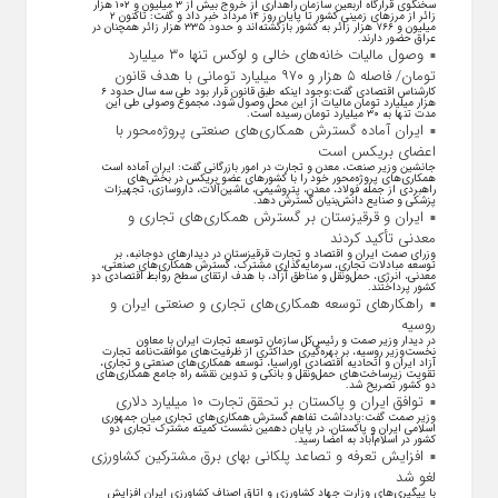
سخنگوی قرارگاه اربعین سازمان راهداری از خروج بیش از ۳ میلیون و ۱۰۲ هزار
زائر از مرز‌های زمینی کشور تا پایان روز ۱۴ مرداد خبر داد و گفت: تاکنون ۲
میلیون و ۷۶۶ هزار زائر به کشور بازگشته‌اند و حدود ۳۳۵ هزار زائر همچنان در
عراق حضور دارند.
وصول مالیات خانه‌های خالی و لوکس تنها ۳۰ میلیارد
تومان/ فاصله ۵ هزار و ۹۷۰ میلیارد تومانی با هدف قانون
کارشناس اقتصادی گفت:وجود اینکه طبق قانون قرار بود طی سه سال حدود ۶
هزار میلیارد تومان مالیات از این محل وصول شود، مجموع وصولی طی این
مدت تنها به ۳۰ میلیارد تومان رسیده است.
ایران آماده گسترش همکاری‌های صنعتی پروژه‌محور با
اعضای بریکس است
جانشین وزیر صنعت، معدن و تجارت در امور بازرگانی گفت: ایران آماده است
همکاری‌های پروژه‌محور خود را با کشور‌های عضو بریکس در بخش‌های
راهبردی از جمله فولاد، معدن، پتروشیمی، ماشین‌آلات، داروسازی، تجهیزات
پزشکی و صنایع دانش‌بنیان گسترش دهد.
ایران و قرقیزستان بر گسترش همکاری‌های تجاری و
معدنی تأکید کردند
وزرای صمت ایران و اقتصاد و تجارت قرقیزستان در دیدار‌های دوجانبه، بر
توسعه مبادلات تجاری، سرمایه‌گذاری مشترک، گسترش همکاری‌های صنعتی،
معدنی، انرژی، حمل‌ونقل و مناطق آزاد، با هدف ارتقای سطح روابط اقتصادی دو
کشور پرداختند.
راهکارهای توسعه همکاری‌های تجاری و صنعتی ایران و
روسیه
در دیدار وزیر صمت و رئیس‌کل سازمان توسعه تجارت ایران با معاون
نخست‌وزیر روسیه، بر بهره‌گیری حداکثری از ظرفیت‌های موافقت‌نامه تجارت
آزاد ایران و اتحادیه اقتصادی اوراسیا، توسعه همکاری‌های صنعتی و تجاری،
تقویت زیرساخت‌های حمل‌ونقل و بانکی و تدوین نقشه راه جامع همکاری‌های
دو کشور تصریح شد.
توافق ایران و پاکستان بر تحقق تجارت ۱۰ میلیارد دلاری
وزیر صمت گفت:یادداشت تفاهم گسترش همکاری‌های تجاری میان جمهوری
اسلامی ایران و پاکستان، در پایان دهمین نشست کمیته مشترک تجاری دو
کشور در اسلام‌آباد به امضا رسید.
افزایش تعرفه و تصاعد پلکانی بهای برق مشترکین کشاورزی
لغو شد
با پیگیری‌های وزارت جهاد کشاورزی و اتاق اصناف کشاورزی ایران افزایش