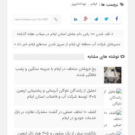
ایلام
نودادامروز
برچسب ها :
,
https://nodademrooz.ir/?p=40097
« تلف شدن ۱۰۰ راس دام عشایر استان ایلام در سیلاب هفته گذشته
مدیرعامل شرکت آب منطقه ای ایلام از سرریز شدن سدهای ایلام خبر داد »
نوشته های مشابه
یخ‌ فروشان متخلف در ایلام با جریمه سنگین و پلمب
غافلگیر شدند
تجلیل از رانندگان ناوگان آبرسانی و پشتیبانی اربعین
۱۴۰۵ توسط شرکت آب و فاضلاب استان ایلام
کشف ۱۰ تخلف صنفی در گشت مشترک نظارت بر بازار
خدمات خودرو در ایلام
بازگشت بیش از یک میلیون و ۳۰۵ هزار زائر اربعین