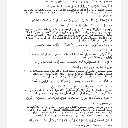
تعرفه و تصاعد پلکانی بهای برق مشترکین کشاورزی لغو شد.
قیمت خودرو در بازار آزاد پنج‌شنبه ۱۵ مرداد
قیمت خودرو در بازار آزاد امروز پنج‌شنبه ۱۵ مرداد بر اساس معاملات انجام شده
نسبت به آخرین معاملات روز‌های گذشته در سایت‌های خرید و فروش خودرو
به شرح زیر است.
توسعه روابط تجاری ایران و ارمنستان/ از ظرفیت‌های
مغفول تا چالش‌های ژئوپلیتیکی قفقاز
رئیس اتاق بازرگانی مشترک ایران و ارمنستان با اشاره به ظرفیت‌های گسترده
موجود برای توسعه روابط اقتصادی و تجاری میان دو کشور، بر ضرورت ایجاد
ثبات در سیاست‌های صادراتی و رفع موانع پیش روی فعالان اقتصادی تأکید
کرد و گفت: ارمنستان یکی از امن‌ترین و کم‌حاشیه‌ترین مرز‌های ایران است و
می‌توان از این ظرفیت برای […]
بانک مرکزی، استفاده واردکنندگان اقلام سلامت‌محور از
اوراق گام را تمدید کرد
بانک مرکزی استفاده واردکنندگان اقلام سلامت‌محور از اوراق گام را مجدداً تا
پایان سال ۱۴۰۵ تمدید کرد.
وام ۴۰۰ میلیونی؛ گام نخست مشارکت مددجویان در
نیروگاه‌های خورشیدی است
عضو کمیسیون کشاورزی مجلس معتقد است با افزایش سقف تسهیلات به ۴۰۰
میلیون تومان و تخصیص به‌موقع منابع از سوی بانک مرکزی، مددجویان
می‌توانند به سهامداران واقعی نیروگاه‌های خورشیدی بدل شوند.
۱۹۴ هزار انشعاب غیرمجاز از شبکه برق جمع‌آوری شد/
حذف ۲۳۹۵ مگاوات بار پنهان از شبکه برق
معاون هماهنگی توزیع توانیر از جمع‌آوری ۱۹۴ هزار و ۱۹۷ انشعاب غیرمجاز و
۸۰۰ کیلومتر کابل غیرمجاز از ابتدای اجرای طرح ملی مهتاب خبر داد.
عزم دستگاه‌ها برای مدیریت موج بازگشت اربعین/ زائران
در مسیر خانه
با پایان مراسم اربعین حسینی، زائران یکی پس از دیگری در حال بازگشت به
کشور هستند و در این میان، همه دستگاه‌های مسئول از راهداری و راه‌آهن
گرفته حمل ونقل هوایی و بخش سوخت کشور تمام ظرفیت خود را برای
مدیریت موج بازگشت و رساندن زائران به مقصد نهایی به کار گرفته‌اند.
دو صندوق پروژه تجدیدپذیر جدید در حال اخذ مجوز به
منظور پذیره‌نویسی هستند