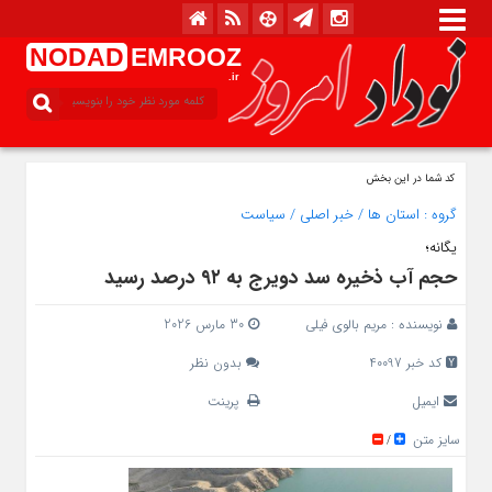
NODAD
EMROOZ
.ir
کد شما در این بخش
گروه :
استان ها
/
خبر اصلی
/
سیاست
یگانه؛
حجم آب ذخیره سد دویرج به ۹۲ درصد رسید
نویسنده :
مریم بالوی فیلی
30 مارس 2026
کد خبر 40097
بدون نظر
ایمیل
پرینت
سایز متن
/