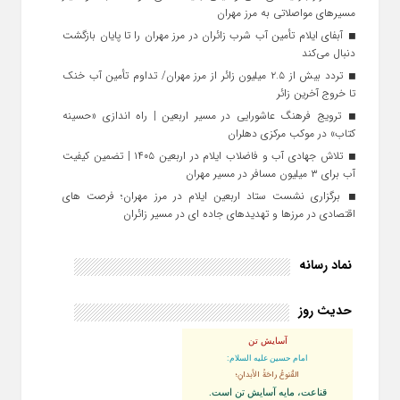
مسیرهای مواصلاتی به مرز مهران
آبفای ایلام تأمین آب شرب زائران در مرز مهران را تا پایان بازگشت
دنبال می‌کند
تردد بیش از ۲.۵ میلیون زائر از مرز مهران/ تداوم تأمین آب خنک
تا خروج آخرین زائر
ترویج فرهنگ عاشورایی در مسیر اربعین | راه‌ اندازی «حسینه
کتاب» در موکب مرکزی دهلران
تلاش جهادی آب و فاضلاب ایلام در اربعین ۱۴۰۵ | تضمین کیفیت
آب برای ۳ میلیون مسافر در مسیر مهران
برگزاری نشست ستاد اربعین ایلام در مرز مهران؛ فرصت‌ های
اقتصادی در مرزها و تهدیدهای جاده‌ ای در مسیر زائران
نماد رسانه
حدیث روز
آسایش تن
امام حسین علیه السلام:
القُنوعُ راحَةُ الأبدانِ؛
قناعت، مايه آسايش تن است.