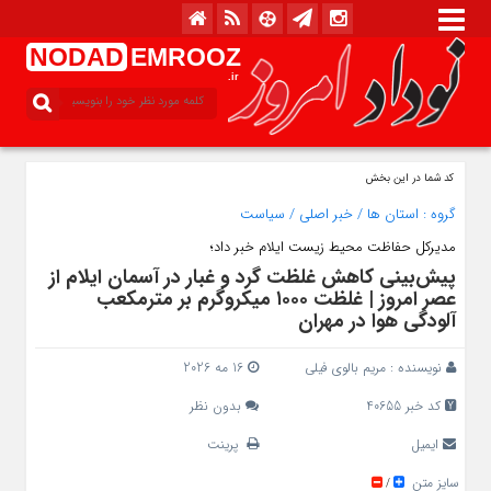
NODAD
EMROOZ
.ir
کد شما در این بخش
گروه :
استان ها
/
خبر اصلی
/
سیاست
مدیرکل حفاظت محیط‌ زیست ایلام خبر داد؛
پیش‌بینی کاهش غلظت گرد و غبار در آسمان ایلام از
عصر امروز | غلظت ۱۰۰۰ میکروگرم بر مترمکعب
آلودگی هوا در مهران
نویسنده :
مریم بالوی فیلی
16 مه 2026
کد خبر 40655
بدون نظر
ایمیل
پرینت
سایز متن
/