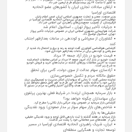
به کشور تا ساعت ۲۴ روز بیست‌ویکم طرح اربعین خبر داد
ارتقای مبادلات تجاری ایران با کشور‌های عضو اتحادیه
اقتصادی اوراسیا
وزیر صنعت، معدن و تجارت جمهوری اسلامی ایران، ضمن اعلام پایان
موفقیت‌آمیز دومین نشست شورای بین‌دولتی اتحادیه اقتصادی اوراسیا در
قرقیزستان، از تصویب جمع‌بندی‌های راهبردی این اجلاس خبر داد.
جزئیات تأخیر پرواز تهران ـ استانبول اعلام شد
شرکت هواپیمایی جمهوری اسلامی ایران در خصوص جزئیات تأخیر پرواز
تهران_ استانبول توضیح داد.
کشاورزان از سم‌پاشی و کوددهی در ساعات بعدازظهر اجتناب
کنند
کارشناس هواشناسی کشاورزی گفت:توجه به رعد و برق و احتمال باد شدید از
سم پاشی و کوددهی برگی در ساعات بعدازظهر خودداری شود.
قیمت خودرو در بازار آزاد جمعه ۱۶ مرداد
قیمت خودرو در بازار آزاد امروز جمعه ۱۶ مرداد بر اساس معاملات انجام شده
نسبت به آخرین معاملات روز‌های گذشته در سایت‌های خرید و فروش خودرو
به شرح زیر است.
آزادسازی سهام عدالت از سوی دولت، گامی برای تحقق
حقوق مالکانه مردم و تکمیل خصوصی‌سازی
نماینده مجلس گفت: تا زمانی که سهامداران امکان مدیریت و تصمیم‌گیری درباره
دارایی خود را نداشته باشند، اهداف این طرح به طور کامل محقق نخواهد شد و
آزادسازی سهام عدالت باید با هدف واگذاری اختیار واقعی به مردم در دستور کار
قرار گیرد.
بازار سرمایه همچنان ارزنده/ در شرایط فعلی بهترین پرتفوی
برای سهامداران چگونه خواهد بود؟
کارشناس بازار سرمایه در خصوص روند حرکتی بازار نکاتی را مطرح کرد.
شاخص‌های بازار سهام سوار بر مدار صعودی/ ورود نقدینگی
حقیقی‌ها به بازار
بازار سرمایه در هفته گذشته با ثبت بازدهی قابل توجه و ورود نقدینگی حقیقی،
یکی از هفته‌های سبز معاملاتی خود را پشت سر گذاشت.
ایران، شریک راهبردی اتحادیه اقتصادی اوراسیا در مسیر
توسعه تجارت و همگرایی منطقه‌ای