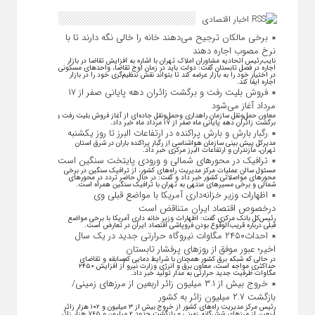
اخبار اقتصادی
برخی مالکان ترجیح می‌دهند خانه را خالی نگه دارند تا با
نرخ مصوب اجاره دهند
نایب‌رئیس اتحادیه مشاوران املاک تهران با اشاره به افزایش تقاضا در بازار
اجاره در فصل تابستان گفت: دولت باید در زمان اوج تقاضا، واحد‌های مسکونی
در اختیار خود را به بازار عرضه کند تا بتواند نقش تنظیم‌گری خود را در بازار
اجاره ایفا کند.
فروش بلیت رفت و برگشت زائران دهه پایانی صفر از ۱۷
مرداد آغاز می‌شود
معاون حمل‌ونقل سازمان راهداری وحمل‌و‌نقل جاده‌ای از آغاز فروش بلیت رفت و
برگشت زائران دهه پایانی ماه صفر از ۱۷ مرداد ماه خبر داد.
رگبار بارش و بارش پراکنده در ارتفاعات البرز تا روز یکشنبه
مدیرکل پیش بینی سازمان هواشناسی از رگبار پراکنده باران در شرق استان
تهران، مازندران و ارتفاعات البرز مرکزی خبر داد.
ترافیک در محورهای شمالی و ورودی پایتخت سنگین است
مسئول سالن عملیات مرکز مدیریت راه‌های کشور، از ترافیک سنگین در برخی
محورهای مواصلاتی کشور خبر داد و گفت: در حال حاضر تردد در محورهای
شمالی و برخی مسیرهای منتهی به تهران با ترافیک سنگین همراه است.
اظهارات وزیر خزانه‌داری آمریکا با مواضع قبلی وی
درخصوص اقتصاد ایران متناقض است
رئیس‌کل بانک مرکزی گفت: اظهارات وزیر خانه داری آمریکا با برخی مواضع
قبلی درباره قریب‌الوقوع بودن فروپاشی اقتصاد ایران در تعارض است.
احداث۲۴۵۰ مگاوات نیروگاه حرارتی جدید در یک سال
اخیر؛ عبور موفق از روز‌های پرفشار تابستان
در حالی که شبکه برق کشور همچنان با شرایط دمایی کم‌سابقه و تقاضای
حداکثری مواجه است، معاون برق و انرژی وزارت نیرو از افزایش ۲۴۵۰
مگاوات ظرفیت جدید حرارتی به مدار تولید خبر داد.
خروج بیش از ۳.۱ میلیون زائر اربعین از مرزهای زمینی/
بازگشت ۲.۷ میلیون زائر به کشور
رئیس مرکز مدیریت راه‌های کشور از خروج بیش از ۳ میلیون و ۱۰۲ هزار زائر
اربعین از مرزهای شش‌گانه زمینی و بازگشت حدود ۲ میلیون و ۷۶۵ هزار زائر