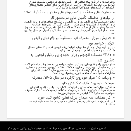
وزیر صمت با قرائت پیام معاون اول رئیس‌جمهور در دومین نشست شورای
بین‌دولتی اتحادیه اقتصادی اوراسیا، بر عزم ایران برای تعمیق همکاری‌های
اقتصادی با کشورهای عضو این اتحادیه تأکید کرد.
حمایت‌های سه‌گانه از کسب‌وکارهای متاثر از جنگ/ استفاده
از ابزارهای مختلف تأمین مالی در دستور کار
معاون سیاست‌گذاری اقتصادی وزیر اقتصاد با تشریح برنامه‌های وزارت اقتصاد
برای حمایت از کسب‌وکار‌های متاثر از جنگ، گفت: در دبیرخانه حمایت از
کسب‌وکار‌های متاثر از جنگ، سه گروه اقدام شامل تأمین مالی مستقیم، تسهیل
استفاده از ابزار‌های تأمین مالی و حمایت‌های مالیاتی و گمرکی در حال پیگیری
است.
افزایش میزان مصرف آب مستقیماً بر رقم نهایی قبض
اثرگذار خواهد بود
در پی طرح برخی پرسش‌ها درباره افزایش رقم قبوض آب در تابستان امسال،
شرکت آب و فاضلاب کشور اطلاعیه ای صادر کرد.
۷۳۸۰ دستگاه اتوبوس برای جابه‌جایی زائران اربعین به
کارگیری شد
معاون وزیر راه و شهرسازی و رئیس سازمان راهداری و حمل‌ونقل جاده‌ای گفت:
در ایام سفرهای اربعین سال جاری، ۷۳۸۰ دستگاه اتوبوس به‌منظور جابه‌جایی
زائران حسینی به‌ کار گرفته شده و نسبت به اربعین سال گذشته با افزایش
مشارکت حدود ۱۰۰۰ دستگاه اتوبوس همراه بوده است.
واردات ۲۵ هزار خودروی کارکرده در سال ۱۴۰۵/ مصرف
سوخت خودرو‌ها قابلیت کاهش دارد
سخنگوی وزارت صنعت، معدن و تجارت با اشاره به عوامل مؤثر بر افزایش
مصرف سوخت خودرو‌ها گفت: در صورت استفاده از سوخت استاندارد، مصرف
خودرو‌ها به حدود ۷.۲ لیتر در ۱۰۰ کیلومتر می‌رسد.
آغاز عملیات سه میدان بزرگ نفتی کشور کلید خورد
قرارداد پروژه میادین نفتی سومار، سامان و دلاوران در نشست طرح توسعه
منعقد شد.
تمامی حقوق مطالب برای "نودادامروز"محفوظ است و هرگونه کپی برداری بدون ذکر