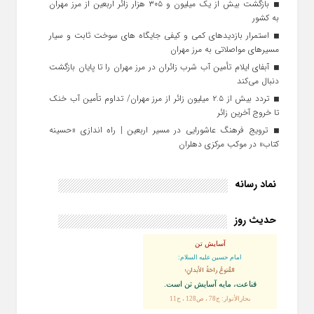
بازگشت بیش از یک میلیون و ۳۰۵ هزار زائر اربعین از مرز مهران
به کشور
استمرار بازدیدهای کمی و کیفی جایگاه‌ های سوخت ثابت و سیار
مسیرهای مواصلاتی به مرز مهران
آبفای ایلام تأمین آب شرب زائران در مرز مهران را تا پایان بازگشت
دنبال می‌کند
تردد بیش از ۲.۵ میلیون زائر از مرز مهران/ تداوم تأمین آب خنک
تا خروج آخرین زائر
ترویج فرهنگ عاشورایی در مسیر اربعین | راه‌ اندازی «حسینه
کتاب» در موکب مرکزی دهلران
نماد رسانه
حدیث روز
آسایش تن
امام حسین علیه السلام:
القُنوعُ راحَةُ الأبدانِ؛
قناعت، مايه آسايش تن است.
بحارالأنوار: ج78 ، ص128 ، ح11