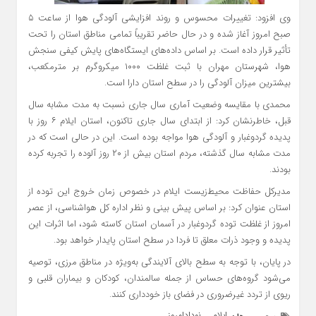
وی افزود: تغییرات محسوس و روند افزایشی آلودگی هوا از ساعت ۵
صبح امروز آغاز شده و در حال حاضر تقریباً تمامی مناطق استان را تحت
تأثیر قرار داده است. بر اساس داده‌های ایستگاه‌های پایش کیفی سنجش
هوا، شهرستان مهران با ثبت غلظت ۱۰۰۰ میکروگرم بر مترمکعب،
بیشترین میزان آلودگی را در سطح استان دارا است.
محمدی با مقایسه وضعیت آماری سال جاری نسبت به مدت مشابه سال
قبل، خاطرنشان کرد: از ابتدای سال جاری تاکنون، استان ایلام ۶ روز با
پدیده گردوغبار و آلودگی هوا مواجه بوده است. این در حالی است که در
مدت مشابه سال گذشته، مردم استان بیش از ۲۰ روز آلوده را تجربه کرده
بودند.
مدیرکل حفاظت محیط‌زیست ایلام در خصوص زمان خروج این توده از
استان عنوان کرد: بر اساس پیش بینی و نظر اداره کل هواشناسی، از عصر
امروز از غلظت توده گردوغبار در آسمان استان کاسته شود، اما اثرات این
پدیده و وجود ذرات معلق تا فردا در سطح استان پایدار خواهد بود.
در پایان، با توجه به سطح بالای آلایندگی به‌ویژه در مناطق مرزی، توصیه
می‌شود گروه‌های حساس از جمله سالمندان، کودکان و بیماران قلبی و
ریوی از تردد غیرضروری در فضای باز خودداری کنند.
ایلام
نودادامروز
,