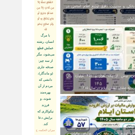
انقَطَعَ عَمَلُهُ إلاّ
انکی و مدیریت دقیق توزیع اقلام اساسی در
مِن ثَلاثٍ: إلاّ مِن
صَدَقَةٍ جاريَةٍ أو
ائران
عِلمٍ يُنتَفَعُ بِهِ أو
وَلَدٍ صالِحٍ يَدعُو
لَهُ؛
با مرگ
انسان، رشته
عملش قطع
مى‌شود، مگر
از سه چيز:
صدقه جارى
(و ماندگار)،
اختصاص بیش از یک هزار و ۴۵۱ میلیارد ریال
دانشى كه
مردم از آن
 به عشایر استان ایلام در سال ۱۴۰۵
بهره‏‌مند
شوند، و
فرزند
نيكوكارى كه
برايش دعا
كند.
ميزان الحكمه، ح
اینفوگرافی توزیع ۱۰۷ میلیارد تومان عوارض مالیات بر