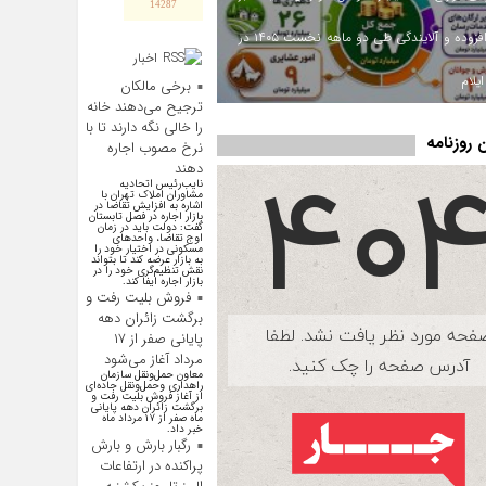
14287
ارزش افزوده و آلایندگی طی دو ماهه نخست ۱۴۰۵ در
اخبار
اقتصادی
یلام
برخی مالکان
ترجیح می‌دهند خانه
را خالی نگه دارند تا با
روزنامه
نرخ مصوب اجاره
دهند
نایب‌رئیس اتحادیه
مشاوران املاک تهران با
اشاره به افزایش تقاضا در
بازار اجاره در فصل تابستان
گفت: دولت باید در زمان
اوج تقاضا، واحد‌های
مسکونی در اختیار خود را
به بازار عرضه کند تا بتواند
نقش تنظیم‌گری خود را در
بازار اجاره ایفا کند.
فروش بلیت رفت و
برگشت زائران دهه
پایانی صفر از ۱۷
مرداد آغاز می‌شود
معاون حمل‌ونقل سازمان
راهداری وحمل‌و‌نقل جاده‌ای
از آغاز فروش بلیت رفت و
برگشت زائران دهه پایانی
ماه صفر از ۱۷ مرداد ماه
خبر داد.
رگبار بارش و بارش
پراکنده در ارتفاعات