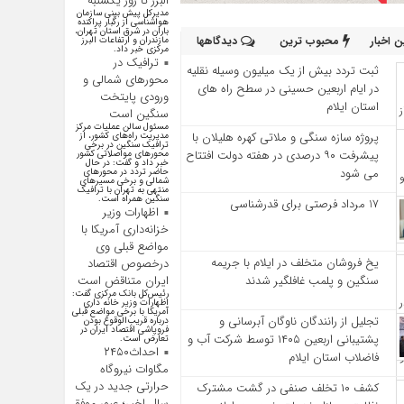
البرز تا روز یکشنبه
مدیرکل پیش بینی سازمان
هواشناسی از رگبار پراکنده
باران در شرق استان تهران،
 اخبار
محبوب ترین
دیدگاهها
مازندران و ارتفاعات البرز
مرکزی خبر داد.
ترافیک در
ثبت تردد بیش از یک میلیون وسیله نقلیه
محورهای شمالی و
در ایام اربعین حسینی در سطح راه‌ های
ورودی پایتخت
استان ایلام
سنگین است
مسئول سالن عملیات مرکز
پروژه سازه سنگی و ملاتی کهره هلیلان با
مدیریت راه‌های کشور، از
ترافیک سنگین در برخی
پیشرفت ۹۰ درصدی در هفته دولت افتتاح
محورهای مواصلاتی کشور
خبر داد و گفت: در حال
می شود
حاضر تردد در محورهای
شمالی و برخی مسیرهای
منتهی به تهران با ترافیک
سنگین همراه است.
17 مرداد فرصتی برای قدرشناسی
اظهارات وزیر
خزانه‌داری آمریکا با
مواضع قبلی وی
یخ‌ فروشان متخلف در ایلام با جریمه
درخصوص اقتصاد
سنگین و پلمب غافلگیر شدند
ایران متناقض است
رئیس‌کل بانک مرکزی گفت:
اظهارات وزیر خانه داری
آمریکا با برخی مواضع قبلی
تجلیل از رانندگان ناوگان آبرسانی و
درباره قریب‌الوقوع بودن
فروپاشی اقتصاد ایران در
پشتیبانی اربعین ۱۴۰۵ توسط شرکت آب و
تعارض است.
احداث۲۴۵۰
فاضلاب استان ایلام
مگاوات نیروگاه
حرارتی جدید در یک
کشف ۱۰ تخلف صنفی در گشت مشترک
سال اخیر؛ عبور موفق