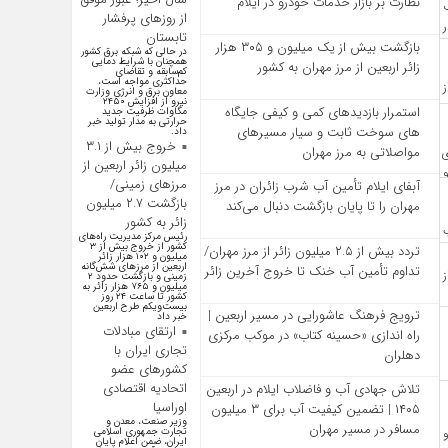
نظارت بر بازار خدمات خودرو در ایلام
از روز‌های پرفشار
تابستان
بازگشت بیش از یک میلیون و ۳۰۵ هزار
در حالی که شبکه برق کشور
همچنان با شرایط دمایی
زائر اربعین از مرز مهران به کشور
کم‌سابقه و تقاضای
حداکثری مواجه است،
معاون برق و انرژی وزارت
نیرو از افزایش ۲۴۵۰
استمرار بازدیدهای کمی و کیفی جایگاه‌
مگاوات ظرفیت جدید
حرارتی به مدار تولید خبر
های سوخت ثابت و سیار مسیرهای
داد.
خروج بیش از ۳.۱
مواصلاتی به مرز مهران
میلیون زائر اربعین از
مرزهای زمینی/
آبفای ایلام تأمین آب شرب زائران در مرز
بازگشت ۲.۷ میلیون
مهران را تا پایان بازگشت دنبال می‌کند
زائر به کشور
رئیس مرکز مدیریت راه‌های
کشور از خروج بیش از ۳
تردد بیش از ۲.۵ میلیون زائر از مرز مهران/
میلیون و ۱۰۲ هزار زائر
اربعین از مرزهای شش‌گانه
تداوم تأمین آب خنک تا خروج آخرین زائر
زمینی و بازگشت حدود ۲
میلیون و ۷۶۵ هزار زائر به
کشور تا ساعت ۲۴ روز
بیست‌ویکم طرح اربعین
ترویج فرهنگ عاشورایی در مسیر اربعین |
خبر داد
ارتقای مبادلات
راه‌ اندازی «حسینه کتاب» در موکب مرکزی
تجاری ایران با
دهلران
کشور‌های عضو
اتحادیه اقتصادی
تلاش جهادی آب و فاضلاب ایلام در اربعین
اوراسیا
۱۴۰۵ | تضمین کیفیت آب برای ۳ میلیون
وزیر صنعت، معدن و
مسافر در مسیر مهران
تجارت جمهوری اسلامی
ایران، ضمن اعلام پایان