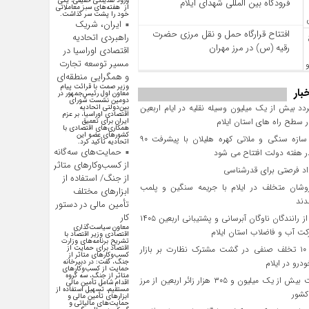
ورود نقدینگی حقیقی، یکی
فرودگاه بین المللی شهدای ایلام
از هفته‌های سبز معاملاتی
خود را پشت سر گذاشت.
ایران، شریک
افتتاح قرارگاه حمل‌ و نقل مرزی حضرت
راهبردی اتحادیه
رقیه (س) در مرز مهران
اقتصادی اوراسیا در
مسیر توسعه تجارت
و همگرایی منطقه‌ای
وزیر صمت با قرائت پیام
بار
معاون اول رئیس‌جمهور در
دومین نشست شورای
د بیش از یک میلیون وسیله نقلیه در ایام اربعین
بین‌دولتی اتحادیه
اقتصادی اوراسیا، بر عزم
سطح راه‌ های استان ایلام
ایران برای تعمیق
همکاری‌های اقتصادی با
کشورهای عضو این
پروژه سازه سنگی و ملاتی کهره هلیلان با پیشرفت ۹۰
اتحادیه تأکید کرد.
حمایت‌های سه‌گانه
 هفته دولت افتتاح می شود
از کسب‌وکارهای متاثر
از جنگ/ استفاده از
وشان متخلف در ایلام با جریمه سنگین و پلمب
ابزارهای مختلف
دند
تأمین مالی در دستور
کار
تجلیل از رانندگان ناوگان آبرسانی و پشتیبانی اربعین ۱۴۰۵
معاون سیاست‌گذاری
ت آب و فاضلاب استان ایلام
اقتصادی وزیر اقتصاد با
تشریح برنامه‌های وزارت
کشف ۱۰ تخلف صنفی در گشت مشترک نظارت بر بازار
اقتصاد برای حمایت از
کسب‌وکار‌های متاثر از
رو در ایلام
جنگ، گفت: در دبیرخانه
حمایت از کسب‌وکار‌های
متاثر از جنگ، سه گروه
بازگشت بیش از یک میلیون و ۳۰۵ هزار زائر اربعین از مرز
اقدام شامل تأمین مالی
مستقیم، تسهیل استفاده از
کشور
ابزار‌های تأمین مالی و
حمایت‌های مالیاتی و