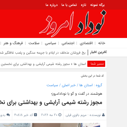
برگه نمونه
تازه
تماس با ما
درباره ما
خانه
اقتصادی
اجتماعی
سیاسی
سلامت
فرهنگ و هنر
آخرین اخبار
یخ‌ فروشان متخلف در ایلام با جریمه سنگین و پلمب غافلگیر شد
مسیر شما
استان ها
» مجوز رشته شیمی آرایشی و بهداشتی برای نخستین با
کد شما در این بخش
گروه :
استان ها
/
خبر اصلی
/
سیاست
هوشمند در گفت و گو با نودادامروز؛
مجوز رشته شیمی آرایشی و بهداشتی برای نخس
نویسنده :
مریم بالوی فیلی
20 مه 2026
کد خبر 40818
بدون