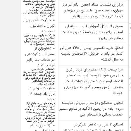
موفقیت‌آمیز دومین نشست
برگزاری نشست ستاد اربعین ایلام در مرز
شورای بین‌دولتی اتحادیه
اقتصادی اوراسیا در
مهران؛ فرصت‌ های اقتصادی در مرزها و
قرقیزستان، از تصویب
جمع‌بندی‌های راهبردی این
تهدیدهای جاده‌ ای در مسیر زائران
اجلاس خبر داد.
جزئیات تأخیر پرواز
تهران ـ استانبول
معرفی اداره کل آموزش فنی و حرفه‌ ای
اعلام شد
استان ایلام به‌ عنوان دستگاه برتر خدمت‌
شرکت هواپیمایی جمهوری
رسانی در اربعین
اسلامی ایران در خصوص
جزئیات تأخیر پرواز تهران_
استانبول توضیح داد.
تحقق خرید تضمینی بیش از ۲۴۵ هزار تن
کشاورزان از
گندم در ایلام با افزایش ۱۷ درصدی نسبت
سم‌پاشی و کوددهی
در ساعات بعدازظهر
به سال گذشته
اجتناب کنند
مرز چیلات از ۲۸ صفر برای تردد زائران
کارشناس هواشناسی
کشاورزی گفت:توجه به رعد
فعال می‌ شود | توسعه زیرساخت‌ ها و
و برق و احتمال باد شدید از
سم پاشی و کوددهی برگی
اقتصاد اربعین در دستور کار دولت است |
در ساعات بعدازظهر
خودداری شود.
رونمایی از مهر رسمی گذرنامه مرز زمینی
قیمت خودرو در
چیلات
بازار آزاد جمعه ۱۶
مرداد
تجلیل سخنگوی دولت از میزبانی شایسته
قیمت خودرو در بازار آزاد
امروز جمعه ۱۶ مرداد بر
مردم ایلام در اربعین | تأکید بر تداوم مسیر
اساس معاملات انجام شده
نسبت به آخرین معاملات
خدمت‌ رسانی با انسجام ملی
روز‌های گذشته در
سایت‌های خرید و فروش
خودرو به شرح زیر است.
اسکان ۳ هزار و ۵۰ نفر ایثارگر در
آزادسازی سهام
زائرسراهای بنیاد شهید در مهران؛ ۶ هزار
عدالت از سوی