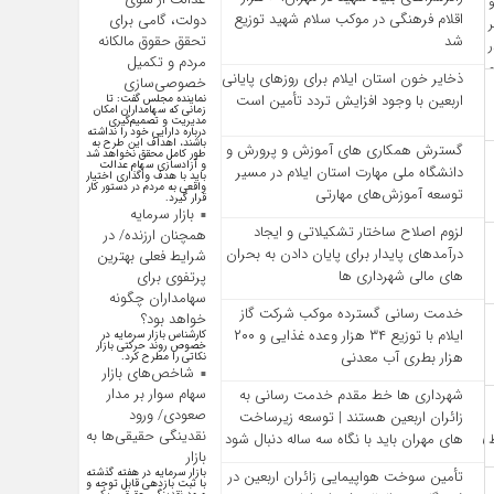
اقلام فرهنگی در موکب سلام شهید توزیع
دولت، گامی برای
تحقق حقوق مالکانه
شد
مردم و تکمیل
ذخایر خون استان ایلام برای روزهای پایانی
خصوصی‌سازی
اربعین با وجود افزایش تردد تأمین است
نماینده مجلس گفت: تا
زمانی که سهامداران امکان
مدیریت و تصمیم‌گیری
درباره دارایی خود را نداشته
باشند، اهداف این طرح به
گسترش همکاری‌ های آموزش و پرورش و
طور کامل محقق نخواهد شد
و آزادسازی سهام عدالت
دانشگاه ملی مهارت استان ایلام در مسیر
باید با هدف واگذاری اختیار
واقعی به مردم در دستور کار
توسعه آموزش‌های مهارتی
قرار گیرد.
بازار سرمایه
لزوم اصلاح ساختار تشکیلاتی و ایجاد
همچنان ارزنده/ در
درآمدهای پایدار برای پایان دادن به بحران‌
شرایط فعلی بهترین
های مالی شهرداری‌ ها
پرتفوی برای
سهامداران چگونه
خدمت رسانی گسترده موکب شرکت گاز
خواهد بود؟
ایلام با توزیع ۳۴ هزار وعده غذایی و ۲۰۰
کارشناس بازار سرمایه در
خصوص روند حرکتی بازار
هزار بطری آب معدنی
نکاتی را مطرح کرد.
شاخص‌های بازار
سهام سوار بر مدار
شهرداری‌ ها خط مقدم خدمت ‌رسانی به
صعودی/ ورود
زائران اربعین هستند | توسعه زیرساخت
نقدینگی حقیقی‌ها به
‌های مهران باید با نگاه سه‌ ساله دنبال شود
بازار
بازار سرمایه در هفته گذشته
تأمین سوخت هواپیمایی زائران اربعین در
با ثبت بازدهی قابل توجه و