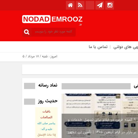
NODAD
EMROOZ
.ir
هی های دولتی
تماس با ما
امروز : شنبه / ۱۷ مرداد / ۱۴۰۵
نماد رسانه
فی
حدیث روز
باقیات
الصالحات
استقرار ۹ کمیته فرعی در ایلام برای تسهیل خدمات و
پيامبر صلى‏ الله‏
عليه ‏و‏ آله:
نظارت بر بازار در ایام اربعین ۱۴۰۵ | تأمین ارز، تجهیز
إذا ماتَ الإنسانُ