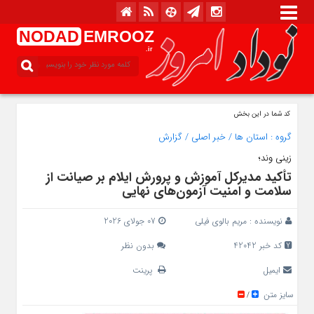
NODAD
EMROOZ
.ir
کد شما در این بخش
گروه :
استان ها
/
خبر اصلی
/
گزارش
زینی وند؛
تأکید مدیرکل آموزش و پرورش ایلام بر صیانت از
سلامت و امنیت آزمون‌های نهایی
نویسنده :
مریم بالوی فیلی
07 جولای 2026
کد خبر 42042
بدون نظر
ایمیل
پرینت
سایز متن
/