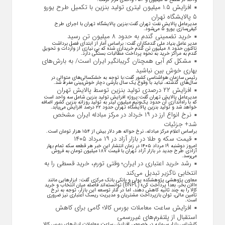
افزایش ۱.۵ میلیون لیتری تولید بنزین با تکمیل طرح یورو
۵ پالایشگاه تهران
مدیرعامل پالایش نفت تهران گفت:بنزین پالایشگاه تهران با اجرای طرح
کیفی‌سازی یورو ۵ می‌شود.
خرید تضمینی گندم به حدود ۸ میلیون تن رسید
مدیر عامل بنیاد ملی گندمکاران گفت: براساس آمار از ابتدای فصل برداشت
تاکنون حدود ۸ میلیون تن گندم خریداری شده که بی نیازی از واردات و تحویل
گندم به مراکز خرید به نحوه پرداخت مطالبات بستگی دارد.
مشکل کم آبی همچنان گریبانگیر ایران است/ به بارش‌های
بهاری خوش بین نباشید
رئیس سازمان هواشناسی کشور گفت:با توجه به خشکسالی‌های متوالی در
سال‌های گذشته، نباید با وقوع یک سال بارشی دچار خوش‌بینی مفرط شد.
افزایش ۲۲ درصدی تولید بنزین توسط پالایش تهران
مدیرعامل پالایش تهران گفت:پروژه افزایش تولید بنزین شامل سه واحد است
که با راه‌اندازی آن حدود یک‌ونیم میلیون لیتر به تولید روزانه بنزین کشور اضافه
خواهد شد و تولید بنزین پالایشگاه تهران حدود ۲۲ درصد افزایش می‌یابد.
نرخ انواع ارز در ۱۹ خرداد در مرکز مبادله ایران مشخص
شد+ جزئیات
براساس اعلام مرکز مبادله، نرخ حواله هر دلار بیش از ۱۵۴ هزار تومان است.
قیمت سکه و طلا در بازار آزاد در ۱۹ مرداد ۱۴۰۵
امروز دوشنبه ۱۹ مرداد ۱۴۰۵ در زمان انتشار این خبر هر قطعه سکه تمام بهار
آزادی طرح جدید در بازار آزاد تهران با قیمت ۱۸۷ میلیون تومان به فروش
می‌رسد.
رشد خرید اعتباری در ایران؛ وقتی تورم، خرید قسطی را به
انتخابی ناگزیر تبدیل می‌کند
معاون پژوهشی پژوهشکده پولی و بانکی بانک مرکزی گفت: ابزار‌هایی مانند
«الان بخر، بعداً پرداخت کن» (BNPL) توانسته‌اند فاصله میان انتخاب و خرید
کالا را به چند ثانیه کاهش دهند، اما در کنار توسعه این بازار، توجه به نرخ
تأمین مالی، توان بازپرداخت مشتریان و مدیریت ریسک اعتباری نیز ضروری
است.
افزایش ساعت معاملات بورس کالا؛ گامی برای کاهش
استقبال از پلتفرم‌های غیررسمی
کارشناس بازار سرمایه در خصوص افزایش ساعت معاملات ابزارهای بورس کالا