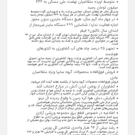
متوسط آورده متقاضیان نهضت ملی مسکن به ۴۳۶
میلیون تومان رسید
مدیرکل دفتر طرح‌های مسکن حمایتی وزارت راه و شهرسازی گفت:متوسط
آورده متقاضیان نهضت ملی مسکن در هر پروژه به ۴۳۶ میلیون تومان رسید
در چهار ماه گرم سال، هیچ دستگاه ماینری بدون مجوز
اجازه فعالیت ندارد/ شناسایی ۶۹۹ دستگاه ماینر غیرمجاز از
ابتدای سال تاکنون+ فیلم
مدیرعامل شرکت توزیع نیروی برق استان تهران گفت: از ابتدای سال نیز در ۳۳
مزرعه، ۶۹۹ دستگاه ماینر کشف و ضبط شده است که این اقدامات نقش قابل
توجهی در جلوگیری از هدررفت انرژی و کمک به پایداری شبکه برق داشته
است.
تجهیز ۲۵ درصد چاه های آب کشاورزی به کنتورهای
هوشمند
مدیرکل دفتر امور آب کشاورزی وزارت جهاد کشاورزی از زمینه سازی تحویل
حجمی آب به بخش کشاورزی در پی واگذاری تصدی گری مدیریت آب به بهره
برداران خبرداد و گفت: تنها ۲۵ درصد چاه‌های آب کشاورزی به کنتور هوشمند
مجهز شده است.
فروش فوق‌العاده محصولات گروه سایپا ویژه متقاضیان
عادی
فروش فوق‌العاده محصولات گروه سایپا از یکشنبه هفته آینده آغاز می‌شود.
کشاورزان از روشن کردن آتش در مزارع اجتناب کنند
کارشناس هواشناسی کشاورزی گفت: با توجه به گرمای هوا و خشک بودن
مزارع، کشاورزان از روشن کردن آتش در حاشیه و داخل مزارع اجتناب شود.
افزایش دمای هوا کره زمین با وقوع پدیده ال نینو
رئیس مرکز ملی اقلیم ومدیریت بحران خشکسالی سازمان هواشناسی
گفت:شدت کم‌سابقه ال‌نینو می‌تواند الگو‌های جوی غیرمترقبه‌ای ایجاد کند و
پیش‌بینی‌های فصلی از احتمال بارش نرمال تا فراتر از نرمال است.
اطلاعیه در خصوص قطع برق مجموعه ورزشی آزادی
پیرو اخبار منتشره در خصوص قطع برق مجموعه ورزشی آزادی به اطلاع
می‌رساند انشعاب برق این مجموعه به دلیل عدم پرداخت بهای برق مصرفی از
آبان ماه ۱۴۰۳ قطع شده است.
رشد بیش از ۹۴ هزار واحدی شاخص کل بورس
در جریان معاملات امروز ۱۹ مرداد شاخص کل بورس با افزایش ۹۴ هزار و ۲۱۳
واحد در سطح ۵ میلیون و ۶۵۴ واحدی قرار گرفت.