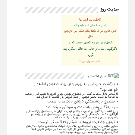
حدیث روز
غافل‌ترین انسانها
پيامبر خدا صلى‏ الله‏ عليه ‏و‏ آله:
أغفَلُ النّاسِ مَن لَم يَتَّعِظْ بِتَغَيُّرِ الدُّنيا مِن حالٍ إلى
حالٍ؛
غافل‏‌ترين مردم كسى است كه از
دگرگونى دنيا ـ از حالى به حالى ديگر ـ پند
نگیرد.
امالی صدوق، ص72
اخبار اقتصادی
بازگشت خریداران به بورس؛ آیا روند صعودی ادامه‌دار
خواهد بود؟
کارشناس بازار سرمایه گفت: در مجموع، بورس تهران امروز با تغییر فاز از عرضه
به تقاضا توانست بخش مهمی از فشار فروش روز گذشته را جبران کند.
صندوق بازنشستگی کارکنان بانک‌ها به سمت
سرمایه‌گذاری‌های بلندمدت و سودآور حرکت کند
وزیر اقتصاد با تأکید بر ضرورت ارتقای کیفیت دارایی‌های صندوق بازنشستگی
کارکنان بانک‌ها، خواستار برنامه‌ریزی برای حضور این صندوق در پروژه‌های
راهبردی، ارزآور و سودآور کشور با رویکرد بلندمدت شد.
تبدیل وضعیت نیرو‌های شرکتی فعلاً ممکن نیست
معاون سازمان اداری و استخدامی اعلام کرد: دولت ساماندهی حدود ۷۰۰ هزار
نیروی شرکتی ثبت‌شده را در دستور کار دارد، اما به دلیل موانع قانونی فعلاً
امکان تبدیل وضعیت همه این نیرو‌ها وجود ندارد.