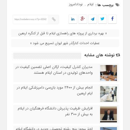
ایلام
نودادامروز
برچسب ها :
,
https://nodademrooz.ir/?p=42042
« بهره‌ برداری از پروژه های راهسازی ایلام تا قبل از کنگره اربعین
عملیات احداث کنارگذر شهر ایوان تسریع می شود »
نوشته های مشابه
مدیران کنترل کیفیت، ارکان اصلی تضمین کیفیت در
واحدهای تولیدی در استان ایلام هستند
انجام بیش از ۲۴۰۰ مورد بازرسی دامپزشکی ایلام در
ایام اربعین
افزایش ظرفیت پذیرش دانشگاه فرهنگیان در ایلام
به بیش از ۳۰۰ نفر
اخذ مجوز پنج رشته تحصیلی جدید در دانشگاه ايلام