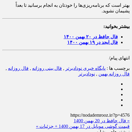
بهتر است که برنامه‌ریزی‌ها را خودتان به انجام برسانید تا بعداً
پشیمان نشوید.
بیشتر بخوانید:
فال حافظ در ۲۰ بهمن ۱۴۰۰
فال ابجد در ۱۹ بهمن ۱۴۰۰
انتهای پیام/
برچسب ها :
پایگاه خبری نودادبرتر
,
فال بینی روزانه
,
فال روزانه
,
فال روزانه بهمن
,
نودادبرتر
https://nodademrooz.ir/?p=4576
« فال حافظ در 20 بهمن 1400
قیمت گوشی موبایل در 17 بهمن 1400 + جزئیات »
نوشته های مشابه