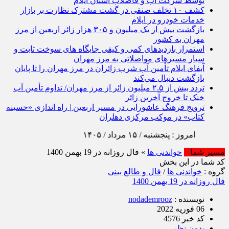
توسط شرکت آب و فاضلاب استان ایلام
کشف ۱۰ تخلف صنفی در گشت مشترک نظارت بر بازار
خدمات خودرو در ایلام
بازگشت بیش از یک میلیون و ۳۰۵ هزار زائر اربعین از مرز
مهران به کشور
استمرار بازدیدهای کمی و کیفی جایگاه‌ های سوخت ثابت و
سیار مسیرهای مواصلاتی به مرز مهران
آبفای ایلام تأمین آب شرب زائران در مرز مهران را تا پایان
بازگشت دنبال می‌کند
تردد بیش از ۲.۵ میلیون زائر از مرز مهران/ تداوم تأمین آب
خنک تا خروج آخرین زائر
ترویج فرهنگ عاشورایی در مسیر اربعین | راه‌ اندازی «حسینه
کتاب» در موکب مرکزی دهلران
امروز : پنجشنبه / ۱۵ مرداد / ۱۴۰۵
مسیر شما
خواندنی ها
» فال روزانه در 19 بهمن 1400
کد شما در این بخش
گروه :
خواندنی ها
/
فال و طالع بینی
فال روزانه در 19 بهمن 1400
نویسنده :
nodademrooz
06 فوریه 2022
کد خبر 4576
بدون نظر