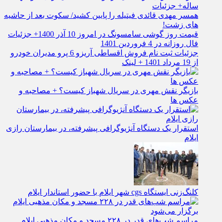
ساله+ جزئیات
همسر مهدی قائدی فیتیله را پایین کشید/ سکوت بعد از حاشیه
های زشت!
قیمت روز گوشی سامسونگ در امروز 10 آذر 1400+ جزئیات
فال روزانه در 4 فروردین 1401
جزئیات ثبت نام فروش اقساطی آریزو 6 پرو مدیران خودرو
از 19 مرداد 1401 + لینک
بازیگر نقش مهری در سریال شهباز کیست؟ + مصاحبه و
عکس ها
استقرار یک دستگاه آنژیوگرافی پیشرفته، در بیمارستان رازی
ایلام
کلنگ‌زنی ایستگاه cgs شهر ایلام با حضور استاندار ایلام
مراسم شب‌های قدر در ۲۲۸ مسجد و مکان مذهبی ایلام