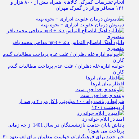
انجام تشریفات گمرکی کالاهای همراه بیش از ۸۰۰ هزار و
۱۲۱ مسافر وزائر در گمرک مهران
دمنوش درمان عفونت ادراری + نحوه تهیه
دانلود آهنگ اباصالح التماس دعا + mp3 مداحی محمد باقر
منصوری
جوابیه اداره غله دهلران / علت عدم پرداخت مطالبات گندم
کاران
افطار میان ابرها
وعده ی خدا حق است
شرایط دریافت وام ۱۰۰ میلیونی با کارمزد ۴ درصد از
اردیبهشت ۱۴۰۱
امید در ایلام جوانه زد
پاداش پایان خدمت بازنشستگان در سال 1401 از چه زمانی
پرداخت می شود؟
خبر جدید برای فرهنگیان/درخواست معلمان برای لغو تعهد ۳۰