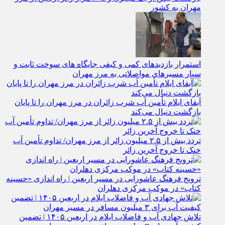
مهران به کشور
استمرار بازدیدهای کمی و کیفی جایگاه‌ های سوخت ثابت و
سیار مسیرهای مواصلاتی به مرز مهران
آبفای ایلام تأمین آب شرب زائران در مرز مهران را تا پایان
بازگشت دنبال می‌کند
تردد بیش از ۲.۵ میلیون زائر از مرز مهران/ تداوم تأمین آب
خنک تا خروج آخرین زائر
ترویج فرهنگ عاشورایی در مسیر اربعین | راه‌ اندازی «حسینه
کتاب» در موکب مرکزی دهلران
تلاش جهادی آب و فاضلاب ایلام در اربعین ۱۴۰۵ | تضمین