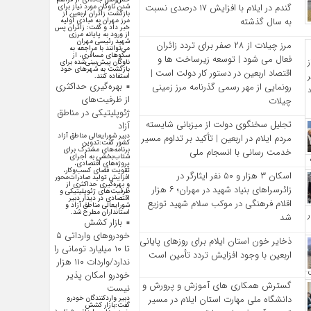
گندم در ایلام با افزایش ۱۷ درصدی نسبت
شدن ناوگان مورد نیاز برای
بازگشت زائران اربعین از
به سال گذشته
مرز مهران به مبادی اولیه
خبر داد و گفت: زائران پس
از ورود به پایانه مرزی
شهید رئیسی مهران
مرز چیلات از ۲۸ صفر برای تردد زائران
می‌توانند با مراجعه به
سکوهای مسافری، از
فعال می‌ شود | توسعه زیرساخت‌ ها و
ناوگان پیش‌بینی‌شده برای
بازگشت به شهرهای خود
اقتصاد اربعین در دستور کار دولت است |
استفاده کنند.
بهره‌گیری حداکثری
رونمایی از مهر رسمی گذرنامه مرز زمینی
از ظرفیت‌های
چیلات
ژئوپلیتیکی در مناطق
تجلیل سخنگوی دولت از میزبانی شایسته
آزاد
دبیر شورایعالی مناطق آزاد
مردم ایلام در اربعین | تأکید بر تداوم مسیر
کشور گفت:تدوین
برنامه‌های مشترک برای
خدمت‌ رسانی با انسجام ملی
شتاب‌بخشی به اجرای
پروژه‌های اقتصادی،
تقویت فضای کسب‌وکار،
اسکان ۳ هزار و ۵۰ نفر ایثارگر در
افزایش تولید صادرات‌محور
و بهره‌گیری حداکثری از
زائرسراهای بنیاد شهید در مهران؛ ۶ هزار
ظرفیت‌های ژئوپلیتیکی و
اقتصادی در دیدار دبیر
اقلام فرهنگی در موکب سلام شهید توزیع
شورایعالی مناطق آزاد و
استانداران مطرح شد.
شد
بازار کشش
خودرو‌های وارداتی ۵
ذخایر خون استان ایلام برای روزهای پایانی
تا ۱۰ میلیارد تومانی را
اربعین با وجود افزایش تردد تأمین است
ندارد/واردات ۱۱۰ هزار
خودرو امکان پذیر
گسترش همکاری‌ های آموزش و پرورش و
نیست
دانشگاه ملی مهارت استان ایلام در مسیر
دبیر واردکنندگان خودرو
گفت:بازار کشش