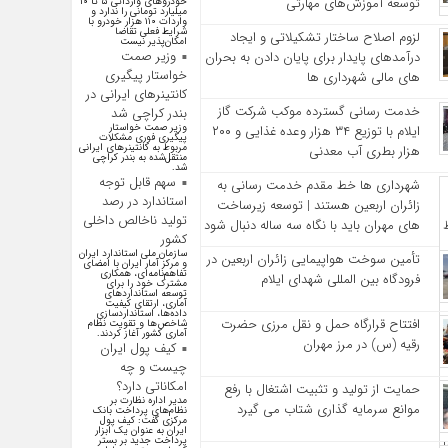
توسعه آموزش‌های مهارتی
خودرو‌های وارداتی ۵ تا ۱۰
میلیارد تومانی را ندارد و
واردات ۱۱۰ هزار خودرو با
شرایط فعلی تقاضا
لزوم اصلاح ساختار تشکیلاتی و ایجاد
امکان‌پذیر نیست
وزیر صمت
درآمدهای پایدار برای پایان دادن به بحران‌
خواستار پیگیری
های مالی شهرداری‌ ها
کانتینر‌های ایرانی در
خدمت رسانی گسترده موکب شرکت گاز
بندر کراچی شد
وزیر صمت خواستار
ایلام با توزیع ۳۴ هزار وعده غذایی و ۲۰۰
پیگیری فوری مشکلات
مربوط به کانتینر‌های ایرانی
هزار بطری آب معدنی
منتقل‌شده به بندر کراچی
شد.
سهم قابل توجه
شهرداری‌ ها خط مقدم خدمت ‌رسانی به
استاندارد در رصد
زائران اربعین هستند | توسعه زیرساخت
تولید ناخالص داخلی
‌های مهران باید با نگاه سه‌ ساله دنبال شود
کشور
سازمان ملی استاندارد ایران
تأمین سوخت هواپیمایی زائران اربعین در
و مرکز آمار ایران با امضای
تفاهم‌نامه‌ای، همکاری
فرودگاه بین المللی شهدای ایلام
مشترک خود را برای
توسعه استاندارد‌های
آماری، ارتقای کیفیت
داده‌ها، استانداردسازی
افتتاح قرارگاه حمل‌ و نقل مرزی حضرت
شاخص‌ها و تقویت نظام
آماری کشور آغاز کردند.
رقیه (س) در مرز مهران
کیف پول ایران
چیست و چه
امکاناتی دارد؟
حمایت از تولید و تثبیت اشتغال با رفع
مدیر اداره نظارت بر
موانع سرمایه‌ گذاری شتاب می‌ گیرد
نظام‌های پرداخت بانک
مرکزی گفت: کیف پول
ایران به عنوان یک ابزار
پرداخت جدید بر بستر