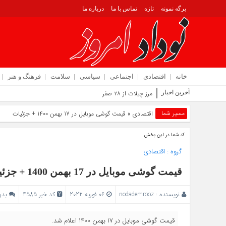
برگه نمونه
تازه
تماس با ما
درباره ما
خانه
اقتصادی
اجتماعی
سیاسی
سلامت
فرهنگ و هنر
آخرین اخبار
مرز چیلات از ۲۸ صفر برای تردد زائران فعال می‌ شود | تو
مسیر شما
اقتصادی
» قیمت گوشی موبایل در 17 بهمن 1400 + جزئیات
کد شما در این بخش
گروه :
اقتصادی
قیمت گوشی موبایل در 17 بهمن 1400 + جزئیات
نویسنده :
nodademrooz
06 فوریه 2022
کد خبر 4585
بدو
قیمت گوشی موبایل در 17 بهمن 1400 اعلام شد.