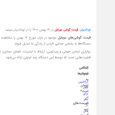
،
در 17 بهمن 1400 را در نودادبرتر ببینید.
نودادبرتر
قیمت گوشی موبایل
قیمت گوشی‌های موبایل
موجود در بازار، مورخ ۱۷ بهمن را مشاهده می‌کنید. امکانات فوق‌العاده بی‌شمار
دستگاه‌ها به بخشی جدایی ناپذیر از زندگی ما تبدیل شوند.
برقراری تماس صوتی و ویدئویی، ارتباط با اینترنت، فضای مجازی، ث
قابلیت‌هایی است که توسط این دستگاه چند اینچی ارائه می‌شود.
بیشتر
*تمامی
بخوانید:
قیمت‌ها
به
ارزانترین
تومان
قطار
است*
برای
در
سفر
فهرست‌های
در
زیر،
سال
قیمت