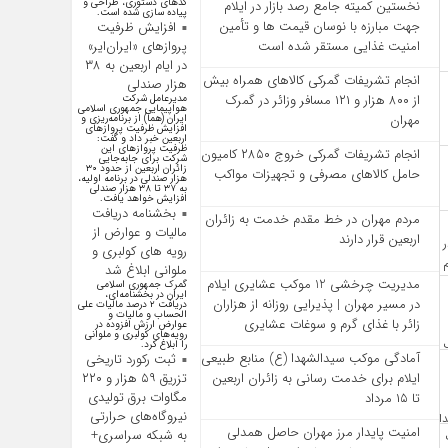
کد‌های دستوری، طراحی و
نخستین کمیته جامع رصد بازار در ایلام
پیاده سازی شده است.
جهت مبارزه با نوسان قیمت‌ ها و تأمین
افزایش ظرفیت
پروازهای «ایران‌ایر»
امنیت غذایی مستقر شده است
در ایام اربعین به ۳۸
انجام تشریفات گمرکی کالاهای همراه بیش
هزار صندلی
از ۸۰۰ هزار و ۱۲۱ مسافر وزائر در گمرک
مدیرعامل شرکت
هواپیمایی جمهوری اسلامی
مهران
ایران (هما) از برنامه‌ریزی و
افزایش ظرفیت پروازهای
اربعین خبر داد و گفت:
ظرفیت پروازهای این
انجام تشریفات گمرکی خروج ۲۸۵۰ کامیون
شرکت برای جابه‌جایی
زائران اربعین از حدود ۳۰
حامل کالاهای مصرفی و تجهیزات مواکب
هزار صندلی در برنامه اولیه،
به ۳۷ تا ۳۸ هزار صندلی
افزایش خواهد یافت.
بخشنامه دریافت
مردم مهران در خط مقدم خدمت به زائران
مالیات و عوارض از
اربعین قرار دارند
رویه های کولبری و
ملوانی ابلاغ شد
مدیریت چرخشی 12 موکب‌ عشایری ایلام
گمرک جمهوری اسلامی
ایران در بخشنامه‌ای،
در مسیر مهران | پذیرایی روزانه از هزاران
دریافت ۲ درصد مالیات علی
الحساب و مالیات و
زائر با غذای گرم و سوغات عشایری
عوارض ارزش افزوده در
رویه‌های کولبری و ملوانی
را ابلاغ کرد.
آمادگی موکب سیدالشهدا (ع) منابع طبیعی
ثبت رکورد تاریخی
ایلام برای خدمت‌ رسانی به زائران اربعین
تزریق ۵۹ هزار و ۲۲۰
مگاوات برق تولیدی
تا ۱۵ مرداد
نیروگاه‌های حرارتی
امنیت پایدار مرز مهران حاصل همدلی
به شبکه سراسری+