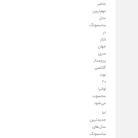
حاضر
مهم‌ترین
مدل
سامسونگ
در
بازار
جهان
سری
پرچمدار
گلکسی
نوت
20
اولترا
محسوب
می‌شود.
اما
جدیدترین
مدل‌های
سامسونگ