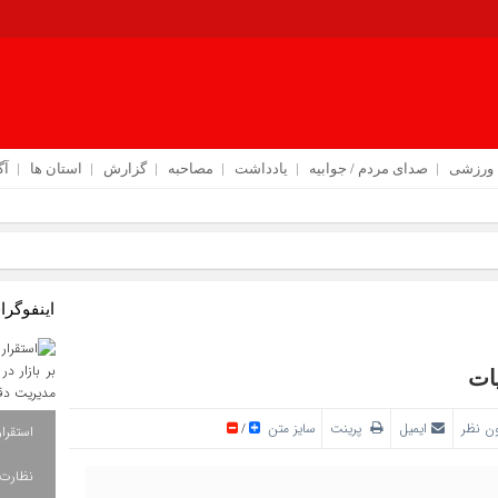
ورزشی
صدای مردم / جوابیه
یادداشت
مصاحبه
گزارش
استان ها
آگ
اینفوگرا
ن نظر
ایمیل
پرینت
سایز متن
/