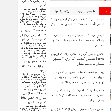
زائر اربعین به داخل
کشور
سخنگوی اربعین سازمان
 اخبار
محبوب ترین
دیدگاهها
راهداری و حمل‌ونقل
جاده‌ای از خروج بیش از ۳
میلیون و ۴۵ هزار زائر از
تردد بیش از ۲.۵ میلیون زائر از مرز مهران/
مرز‌های کشور و ورود بیش
از ۲ میلیون و ۱۷۱ هزار زائر
تداوم تأمین آب خنک تا خروج آخرین زائر
به کشور تا پایان روز ۱۲
مرداد خبر داد.
سالانه ۳ میلیون و
۲۰۰ هزار تن برنج در
ترویج فرهنگ عاشورایی در مسیر اربعین |
کشور مصرف می‌شود
راه‌ اندازی «حسینه کتاب» در موکب مرکزی
دبیر انجمن تولیدکنندگان و
دهلران
تامین کنندگان برنج گفت:
سیاست ممنوعیت واردات
برنج در فصل برداشت با
هدف حمایت از شالیکاران
تلاش جهادی آب و فاضلاب ایلام در اربعین
و برنج داخلی در کشور به
مرحله اجرا در آمده است.
۱۴۰۵ | تضمین کیفیت آب برای ۳ میلیون
قیمت خودرو در
مسافر در مسیر مهران
بازار آزاد سه‌شنبه ۱۳
مرداد
برگزاری نشست ستاد اربعین ایلام در مرز
قیمت خودرو در بازار آزاد
مهران؛ فرصت‌ های اقتصادی در مرزها و
امروز سه‌شنبه ۱۳ مرداد بر
اساس معاملات انجام شده
تهدیدهای جاده‌ ای در مسیر زائران
نسبت به آخرین معاملات
روز‌های گذشته در
سایت‌های خرید و فروش
خودرو به شرح زیر است.
معرفی اداره کل آموزش فنی و حرفه‌ ای
۲۲۰۰ سفر از مرز
استان ایلام به‌ عنوان دستگاه برتر خدمت‌
مهران به اقصی نقاط
رسانی در اربعین
کشور در یک روز
مدیرکل دفتر حمل‌ونقل
تحقق خرید تضمینی بیش از ۲۴۵ هزار تن
مسافری سازمان راهداری و
حمل‌ونقل جاده‌ای از فراهم