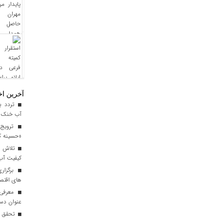
آخرین اخ
آب خنک تا
ترویج 
«حسینه ک
کیفیت آب برای ۳ میلیون مس
برگزاری
های اقتصا
معرفی ا
عنوان دست