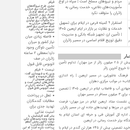
مردم و نیروهای مسلح است | سپاه در اوج
فیلم
مجری طرح نیروگاه‌های
مأموریت‌های دفاعی، خدمت‌ رسانی به
بخاری شرکت برق حرارتی
گفت: در لحظه اوج بار
زائران را متوقف نکرد
مصرف برق در تابستان
۱۴۰۵، بالغ بر ۵۹ هزار و
۲۲۰ مگاوات برق تولیدی
استقرار ۹ کمیته فرعی در ایلام برای تسهیل
نیروگاه‌های حرارتی به
شبکه سراسری برق کشور
خدمات و نظارت بر بازار در ایام اربعین ۱۴۰۵
تزریق شد که یک رکورد
محسوب می‌شود.
| تأمین ارز، تجهیز شبکه بانکی و مدیریت
فاصله زیادی میان
دقیق توزیع اقلام اساسی در مسیر زائران
نیاز کشور و میزان
تأمین ناوگان وجود
دارد/معطلی ۲ ساعته
بار
زائران در صف
تردد بیش از ۲.۵ میلیون زائر از مرز مهران/ تداوم تأمین
اتوبوس قابل قبول
 خروج آخرین زائر
نیست + فیلم
وزیر راه و شهرسازی گفت:
فرهنگ عاشورایی در مسیر اربعین | راه‌ اندازی
ناوگان فرسوده و کمبود
اتوبوس همچنان از
تاب» در موکب مرکزی دهلران
چالش‌های اربعین است و
معطلی ۲ ساعته زائران در
تلاش جهادی آب و فاضلاب ایلام در اربعین ۱۴۰۵ | تضمین
صف اتوبوس قابل قبول
نیست.
افر در مسیر مهران
تعلل در پرداخت
مطالبات گندمکاران
 نشست ستاد اربعین ایلام در مرز مهران؛ فرصت‌
تهدید جدی برای
دی در مرزها و تهدیدهای جاده‌ ای در مسیر زائران
امنیت غذایی
داره کل آموزش فنی و حرفه‌ ای استان ایلام به‌
بنابر گفته کارشناسان، با
وجود وعده وعید‌های مکرر،
گاه برتر خدمت‌ رسانی در اربعین
دولت تاکنون بخش اعظم
مطالبات گندمکاران را
تحقق خرید تضمینی بیش از ۲۴۵ هزار تن گندم در ایلام با
پرداخت نکرده است که این