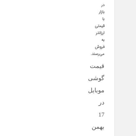
در
بازار
با
قیمتی
ارزانتر
به
فروش
می‌رسند.
قیمت
گوشی
موبایل
در
17
بهمن