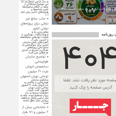
به بندر کراچی منتقل شد که
این موضوع مشکلاتی از
جمله در انتقال محموله‌ها،
ارزش افزوده و آلایندگی طی دو ماهه نخست ۱۴۰۵ در
تغییر بارنامه‌ها و
هزینه‌های تأخیر برای تجار
[…]
جذب منابع غیر
یلام
دولتی برای پروژه‌های
دولتی کشور
معاون وزیر راه و
 روزنامه
شهرسازیگفت: بهره‌گیری از
ظرفیت نهادهای عام‌المنفعه
و خیرین، یکی از
راهبردهای اصلی سازمان
مجری برای تنوع‌بخشی به
منابع مالی پروژه‌های
عمرانی و تسریع در اجرای
طرح‌های ملی است.
توضیح سازمان
هواپیمایی
درخصوص فروش
بلیت ۲۱ میلیون
تومانی تهران-اصفهان
سخنگوی سازمان
هواپیمایی در واکنش به
خبر فروش بلیت ۲۱ میلیون
تومانی مسیر تهران-
اصفهان، گفت: قیمت
اعلام‌شده مربوط به یک
پرواز مستقیم نبوده، بلکه به
سفر ترکیبی شامل دو قطعه
پروازی مجزا تعلق داشته
است.
جابه‌جایی بیش از
۲ میلیون و ۱۷۱ هزار