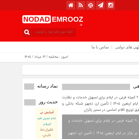
NODAD
EMROOZ
.ir
هی های دولتی
تماس با ما
امروز : سه‌شنبه / ۱۳ مرداد / ۱۴۰۵
نماد رسانه
فی
حدیث روز
آسایش تن
امام حسین علیه
استقرار ۹ کمیته فرعی در ایلام برای تسهیل خدمات و
السلام:
القُنوعُ راحَةُ
نظارت بر بازار در ایام اربعین ۱۴۰۵ | تأمین ارز، تجهیز
الأبدانِ؛