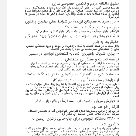
حقوق مالکانه مردم و تکمیل خصوصی‌سازی
نماینده مجلس گفت: تا زمانی که سهامداران امکان مدیریت و تصمیم‌گیری درباره
دارایی خود را نداشته باشند، اهداف این طرح به طور کامل محقق نخواهد شد و
آزادسازی سهام عدالت باید با هدف واگذاری اختیار واقعی به مردم در دستور کار
قرار گیرد.
بازار سرمایه همچنان ارزنده/ در شرایط فعلی بهترین پرتفوی
برای سهامداران چگونه خواهد بود؟
کارشناس بازار سرمایه در خصوص روند حرکتی بازار نکاتی را مطرح کرد.
شاخص‌های بازار سهام سوار بر مدار صعودی/ ورود نقدینگی
حقیقی‌ها به بازار
بازار سرمایه در هفته گذشته با ثبت بازدهی قابل توجه و ورود نقدینگی حقیقی،
یکی از هفته‌های سبز معاملاتی خود را پشت سر گذاشت.
ایران، شریک راهبردی اتحادیه اقتصادی اوراسیا در مسیر
توسعه تجارت و همگرایی منطقه‌ای
وزیر صمت با قرائت پیام معاون اول رئیس‌جمهور در دومین نشست شورای
بین‌دولتی اتحادیه اقتصادی اوراسیا، بر عزم ایران برای تعمیق همکاری‌های
اقتصادی با کشورهای عضو این اتحادیه تأکید کرد.
حمایت‌های سه‌گانه از کسب‌وکارهای متاثر از جنگ/ استفاده
از ابزارهای مختلف تأمین مالی در دستور کار
معاون سیاست‌گذاری اقتصادی وزیر اقتصاد با تشریح برنامه‌های وزارت اقتصاد
برای حمایت از کسب‌وکار‌های متاثر از جنگ، گفت: در دبیرخانه حمایت از
کسب‌وکار‌های متاثر از جنگ، سه گروه اقدام شامل تأمین مالی مستقیم، تسهیل
استفاده از ابزار‌های تأمین مالی و حمایت‌های مالیاتی و گمرکی در حال پیگیری
است.
افزایش میزان مصرف آب مستقیماً بر رقم نهایی قبض
اثرگذار خواهد بود
در پی طرح برخی پرسش‌ها درباره افزایش رقم قبوض آب در تابستان امسال،
شرکت آب و فاضلاب کشور اطلاعیه ای صادر کرد.
۷۳۸۰ دستگاه اتوبوس برای جابه‌جایی زائران اربعین به
کارگیری شد
معاون وزیر راه و شهرسازی و رئیس سازمان راهداری و حمل‌ونقل جاده‌ای گفت:
در ایام سفرهای اربعین سال جاری، ۷۳۸۰ دستگاه اتوبوس به‌منظور جابه‌جایی
زائران حسینی به‌ کار گرفته شده و نسبت به اربعین سال گذشته با افزایش