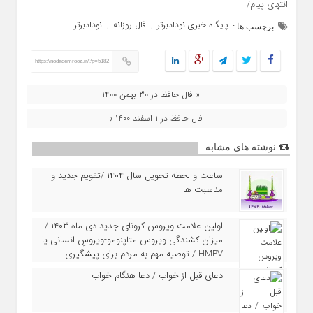
انتهای پیام/
پایگاه خبری نودادبرتر
فال روزانه
نودادبرتر
,
,
برچسب ها :
https://nodademrooz.ir/?p=5182
« فال حافظ در 30 بهمن 1400
فال حافظ در 1 اسفند 1400 »
نوشته های مشابه
ساعت و لحظه تحویل سال ۱۴۰۴ /تقویم جدید و
مناسبت ها
اولین علامت ویروس کرونای جدید دی ماه ۱۴۰۳ /
میزان کشندگی ویروس متاپنومو-ویروسِ انسانی یا
HMPV / توصیه مهم به مردم برای پیشگیری
دعای قبل از خواب / دعا هنگام خواب