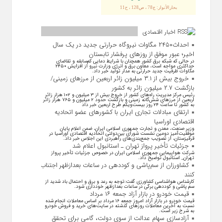
بحارالأنوار: ج78 ، ص128 ، ح11
اخبار اقتصادی
احداث۲۴۵۰ مگاوات نیروگاه حرارتی جدید در یک سال
اخیر؛ عبور موفق از روز‌های پرفشار تابستان
در حالی که شبکه برق کشور همچنان با شرایط دمایی کم‌سابقه و تقاضای
حداکثری مواجه است، معاون برق و انرژی وزارت نیرو از افزایش ۲۴۵۰
مگاوات ظرفیت جدید حرارتی به مدار تولید خبر داد.
خروج بیش از ۳.۱ میلیون زائر اربعین از مرزهای زمینی/
بازگشت ۲.۷ میلیون زائر به کشور
رئیس مرکز مدیریت راه‌های کشور از خروج بیش از ۳ میلیون و ۱۰۲ هزار زائر
اربعین از مرزهای شش‌گانه زمینی و بازگشت حدود ۲ میلیون و ۷۶۵ هزار زائر
به کشور تا ساعت ۲۴ روز بیست‌ویکم طرح اربعین خبر داد
ارتقای مبادلات تجاری ایران با کشور‌های عضو اتحادیه
اقتصادی اوراسیا
وزیر صنعت، معدن و تجارت جمهوری اسلامی ایران، ضمن اعلام پایان
موفقیت‌آمیز دومین نشست شورای بین‌دولتی اتحادیه اقتصادی اوراسیا در
قرقیزستان، از تصویب جمع‌بندی‌های راهبردی این اجلاس خبر داد.
جزئیات تأخیر پرواز تهران ـ استانبول اعلام شد
شرکت هواپیمایی جمهوری اسلامی ایران در خصوص جزئیات تأخیر پرواز
تهران_ استانبول توضیح داد.
کشاورزان از سم‌پاشی و کوددهی در ساعات بعدازظهر اجتناب
کنند
کارشناس هواشناسی کشاورزی گفت:توجه به رعد و برق و احتمال باد شدید از
سم پاشی و کوددهی برگی در ساعات بعدازظهر خودداری شود.
قیمت خودرو در بازار آزاد جمعه ۱۶ مرداد
قیمت خودرو در بازار آزاد امروز جمعه ۱۶ مرداد بر اساس معاملات انجام شده
نسبت به آخرین معاملات روز‌های گذشته در سایت‌های خرید و فروش خودرو
به شرح زیر است.
آزادسازی سهام عدالت از سوی دولت، گامی برای تحقق