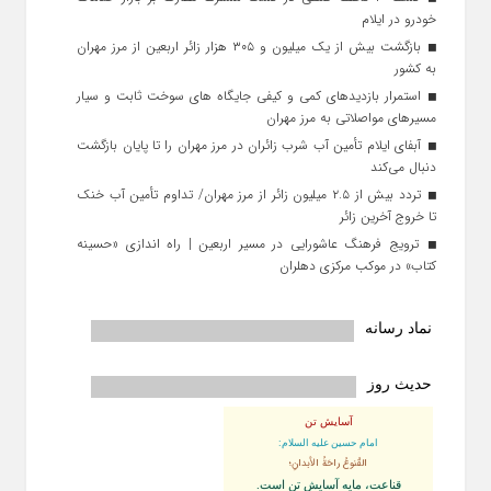
خودرو در ایلام
بازگشت بیش از یک میلیون و ۳۰۵ هزار زائر اربعین از مرز مهران
به کشور
استمرار بازدیدهای کمی و کیفی جایگاه‌ های سوخت ثابت و سیار
مسیرهای مواصلاتی به مرز مهران
آبفای ایلام تأمین آب شرب زائران در مرز مهران را تا پایان بازگشت
دنبال می‌کند
تردد بیش از ۲.۵ میلیون زائر از مرز مهران/ تداوم تأمین آب خنک
تا خروج آخرین زائر
ترویج فرهنگ عاشورایی در مسیر اربعین | راه‌ اندازی «حسینه
کتاب» در موکب مرکزی دهلران
نماد رسانه
حدیث روز
آسایش تن
امام حسین علیه السلام:
القُنوعُ راحَةُ الأبدانِ؛
قناعت، مايه آسايش تن است.