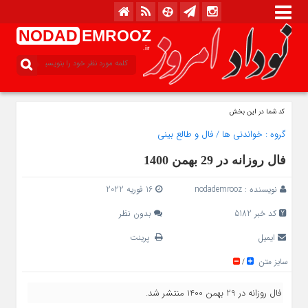
NODAD
EMROOZ
.ir
کد شما در این بخش
گروه :
خواندنی ها
/
فال و طالع بینی
فال روزانه در 29 بهمن 1400
نویسنده :
nodademrooz
16 فوریه 2022
کد خبر 5182
بدون نظر
ایمیل
پرینت
سایز متن
/
فال روزانه در 29 بهمن 1400 منتشر شد.