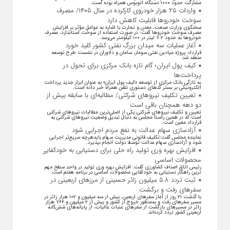
مشارکت حدود ۱۰۰۰ دستگاه اتوبوس همراه بوده است.
واردات ۲۵ هزار خودروی کارکرده در سال ۱۴۰۵/ مصرف
سوخت خودرو‌ها قابلیت کاهش دارد
سخنگوی وزارت صنعت، معدن و تجارت با اشاره به عوامل مؤثر بر افزایش
مصرف سوخت خودرو‌ها گفت: در صورت استفاده از سوخت استاندارد، مصرف
خودرو‌ها به حدود ۷.۲ لیتر در ۱۰۰ کیلومتر می‌رسد.
آغاز عملیات سه میدان بزرگ نفتی کشور کلید خورد
قرارداد پروژه میادین نفتی سومار، سامان و دلاوران در نشست طرح توسعه
منعقد شد.
کیف پول ایران؛ گام تازه بانک مرکزی برای تحول در
پرداخت‌ها
به تازگی بانک مرکزی از توسعه «کیف پول ایران» به عنوان ابزار جدید پرداخت
الکترونیکی بر بستر کد‌های دستوری تلفن همراه خبر داده است.
تعیین تکلیف نیروهای شرکتی/ مطالبه‌ای با سابقه بیش از
دو دهه همچنان باقی است
تعیین و تکلیف نیرو‌های شرکتی یکی از اصلی‌ترین مطالبات نیرو‌های شرکتی
است که در همین راستا مجلس به دنبال تبدیل وضعیت نیرو‌های شرکتی به
قرارداد معین است.
آزادسازی سهام عدالت به نفع مردم اجرایی شود
نماینده مجلس گفت:تکلیف قانونی مدیریت سهام بایدهرچه سریع‌تر اجرایی
شود و آزادسازی سهام عدالت توسط دولت انجام بپذیرد.
افزایش بهره وری تولید راه حلی برای دستیابی به خودکفایی
محصولات اساسی
رئیس اتاق اصناف کشاورزی گفت: افزایش بهره وری تولید در واحد سطح مهم
ترین راهکار دستیابی به خودکفایی محصولات اساسی در برنامه هفتم است.
ثبت تردد ۵.۸ میلیون زائر حسینی از مرزهای اربعینی در
سفرهای رفت و برگشت
با گذشت ۲۱ روز از آغاز سفرهای اربعین، بیش از سه میلیون و ۱۰۲ هزار زائر در
مسیر سفرهای رفت و به‌منظور خروج از کشور و بیش از ۲ میلیون و ۷۶۶ هزار
زائر در مسیرهای بازگشت از سفرهای عتبات عالیات، از پایانه‌های شش‌گانه
اربعینی کشور تردد کرده‌اند.