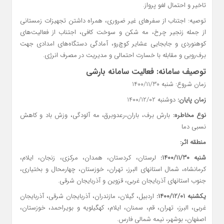
تاخیر و احتمال لغو پرواز.
توصیه: اجتناب از سفرهای غیر ضروری، همراه داشتن تجهیزات زمستانی
از جمله زنجیر چرخ، مه شکن و سوخت کافی، اجتناب از فعالیت‌های
کوهنوردی و جابجایی عشایر کوچ‌رو، آمادگی دستگاه‌های امدادی جهت
برف‌روبی و مقابله با خسارت احتمالی و مدیریت در مصرف انرژی.
توصیف سامانه: فعالیت سامانه بارشی
زمان شروع: شنبه 1400/11/30
زمان پایان:
دوشنبه 1400/12/02
نوع مخاطره:
بارش برف، باران،رعدوبرق، مه آلودگی، وزش باد و کاهش
نسبی دما
منطقه اثر:
شنبه 1400/11/30:
لرستان، کردستان، همدان، مرکزی، زنجان، ایلام،
کرمانشاه، شمال استانهای البرز، تهران، خوزستان، چهارمحال و بختیاری،
جنوب استانهای آذربایجان غربی، قزوین و آذربایجان شرقی.
یکشنبه 1400/12/01:
اردبیل، گیلان، مازندران، آذربایجان شرقی، آذربایجان
غربی، البرز، تهران، قم، سمنان، ایلام، کهگیلویه و بویراحمد، خوزستان،
اصفهان، بوشهر، نیمه شمالی فارس.