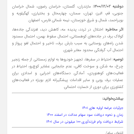
دوشنبه 1400/12/02:
مازندران، گلستان، خراسان رضوی، شمال خراسان
جنوبی، قم، البرز، تهران، سمنان، چهارمحال و بختیاری، کهگیلویه و
بویراحمد، شمال و شرق خوزستان، نیمه شمالی فارس، اصفهان.
اثر مخاطره:
اختلال در تردد، پدیده مه، کاهش دید، لغزندگی جاده‌ها،
کولاک برف در جاده‌های کوهستانی، احتمال سقوط بهمن، احتمال مسدود
شدن راه‌های روستایی به سبب بارش برف، تاخیر و احتمال لغو پرواز و
احتمال آب گرفتگی محدود معابر شهری.
توصیه:
احتیاط در سفرها، تجهیز خودروها به لوازم زمستانی از جمله زنجیر
چرخ، مه شکن و سوخت کافی، عدم جابجایی عشایر کوچ‌رو، احتیاط در
فعالیت‌های کوهنوردی، آمادگی دستگاه‌های اجرایی و امدادی برای
عملیات برف روبی و سایر اقدامات پیشگیرانه لازم بویژه در فعالیت‌های
کشاورزی برای دوری از خسارت احتمالی.
بیشتربخوانید:
جزئیات عرضه اولیه های ۱۴۰۱
زمان و نحوه دریافت سود سهام عدالت در اسفند ۱۴۰۰
شرایط دریافت وام فرزندآوری ۱۰۰ میلیونی در سال ۱۴۰۱
انتهای پیام/