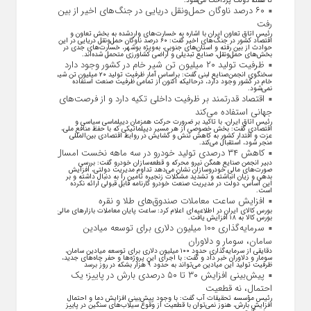
تا هفته دولت پرداخت می‌شود.
۶۰ درصد ناوگان حمل‌ونقل دریایی در جنگ‌های اخیر از بین
رفت
رئیس اتاق تعاون ایران با اشاره به خسارت‌های واردشده به بخش تعاون و
اقتصاد کشور در جنگ‌های اخیر گفت: ۶۰ درصد ناوگان حمل‌ونقل دریایی در این
حوادث از بین رفته و استان‌های جنوبی، به‌ویژه بوشهر، خسارت‌های جدی در
بخش‌های حمل‌ونقل، صنایع تبدیلی و اراضی کشاورزی متحمل شده‌اند.
ظرفیت تولید ۲۰ میلیون تن شیر خام در کشور وجود دارد
سخنگوی انجمن‌صنایع لبنی گفت: براساس آمار ظرفیت تولید ۲۰ میلیون تن شیر
خام در کشور وجود دارد، درحالیکه اکنون از تمامی ظرفیت صنعت استفاده
نمی‌شود.
اقتصاد قدرتمند بر ظرفیت داخلی تکیه دارد و از فرصت‌های
جهانی استفاده می‌کند
رئیس اتاق ایران، با تاکید بر ضرورت حرکت همزمان دیپلماسی سیاسی و
اقتصادی گفت: بخش خصوصی از هر مسیر دیپلماتیکی که با حفظ منافع ملی،
عزت و اقتدار کشور به کاهش تنش و گشایش در روابط اقتصادی بین‌المللی
منجر شود، استقبال می‌کند.
کاهش ۳۴ درصدی تولید خودرو در سه ماهه نخست امسال
دبیر انجمن صنایع همگن نیرو محرکه و قطعه‌سازان خودرو گفت: بررسی
صورت‌های مالی خودروسازان نشان می‌دهد تداوم مدیریت دولتی، افزایش
بدهی و زیان انباشته و تشدید مشکلات زنجیره تامین را به دنبال داشته و بر
این اساس، دولت در مدیریت صنعت خودرو کارنامه قابل قبولی ارائه نکرده
است.
افزایش ساعت معاملات صندوق‌های طلا و نقره
بورس کالای ایران در اطلاعیه‌ای اعلام کرد: ساعت پایان معاملات بازار‌های مالی
بورس کالا به ۱۸ افزایش یافت.
سرمایه‌گذاری ۱۰۰ میلیون دلاری برای توسعه میادین
سامان، سومار و دلاوران
دقایقی از سرمایه‌گذاری حدود ۱۰۰ میلیون دلاری برای توسعه میادین سامان،
سومار و دلاوران خبر داد و گفت: با اجرای این پروژه‌ها و حفر چاه‌های جدید،
ظرفیت تولید این میادین می‌تواند به حدود ۹ هزار بشکه در روز برسد
پیش‌بینی افزایش ۳۰ تا ۵۰ درصدی بارش در پاییز؛ یک
احتمال، نه قطعیت
رئیس مؤسسه تحقیقات آب گفت: با وجود پیش‌بینی افزایش دما و احتمال
افزایش بارش، هنوز نمی‌توان با قطعیت از وقوع سیلاب‌های سنگین در پاییز