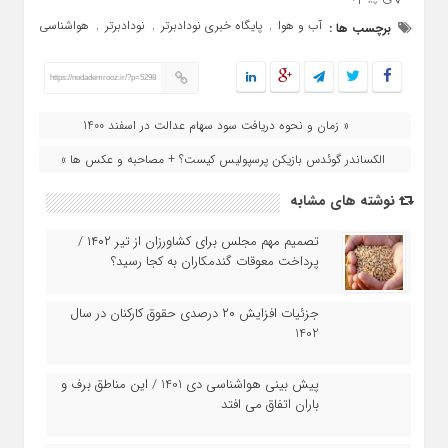
آب و هوا
پایگاه خبری نودادبرتر
نودادبرتر
هواشناسی
برچسب ها :
,
,
,
https://nodademrooz.ir/?p=5298
« زمان و نحوه دریافت سود سهام عدالت در اسفند 1400
الکساندر گوئدس بازیکن پرسپولیس کیست؟ + مصاحبه و عکس ها »
نوشته های مشابه
تصمیم مهم مجلس برای کشاورزان از تیر ۱۴۰۲ /
پرداخت معوقات گندمکاران به کجا رسید؟
جزئیات افزایش ۲۰ درصدی حقوق کارکنان در سال
1402
پیش بینی هواشناسی دی 1401 / این مناطق برف و
باران اتفاق می افتد