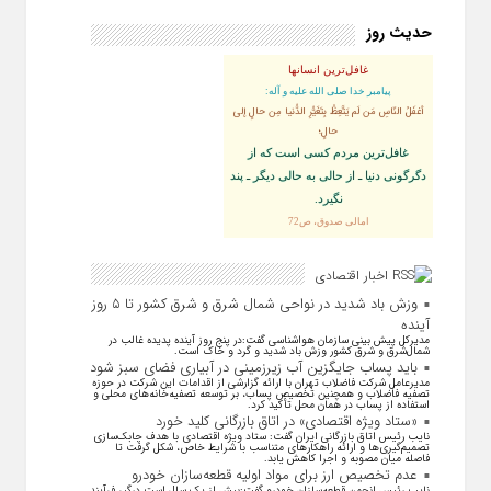
حدیث روز
غافل‌ترین انسانها
پيامبر خدا صلى‏ الله‏ عليه ‏و‏ آله:
أغفَلُ النّاسِ مَن لَم يَتَّعِظْ بِتَغَيُّرِ الدُّنيا مِن حالٍ إلى
حالٍ؛
غافل‏‌ترين مردم كسى است كه از
دگرگونى دنيا ـ از حالى به حالى ديگر ـ پند
نگیرد.
امالی صدوق، ص72
اخبار اقتصادی
وزش باد شدید در نواحی شمال شرق و شرق کشور تا ۵ روز
آینده
مدیرکل پیش بینی سازمان هواشناسی گفت:در پنج روز آینده پدیده غالب در
شمال‌شرق و شرق کشور وزش باد شدید و گرد و خاک است.
باید پساب جایگزین آب‌ زیرزمینی در آبیاری فضای سبز شود
مدیرعامل شرکت فاضلاب تهران با ارائه گزارشی از اقدامات این شرکت در حوزه
تصفیه فاضلاب و همچنین تخصیص پساب، بر توسعه تصفیه‌خانه‌های محلی و
استفاده از پساب در همان محل تأکید کرد.
«ستاد ویژه اقتصادی» در اتاق بازرگانی کلید خورد
نایب رئیس اتاق بازرگانی ایران گفت: ستاد ویژه اقتصادی با هدف چابک‌سازی
تصمیم‌گیری‌ها و ارائه راهکار‌های متناسب با شرایط خاص، شکل گرفت تا
فاصله میان مصوبه و اجرا کاهش یابد.
عدم تخصیص ارز برای مواد اولیه قطعه‌سازان خودرو
نایب رئیس انجمن قطعه‌سازان خودرو گفت:بیش از یک سال است درگیر فرآیند