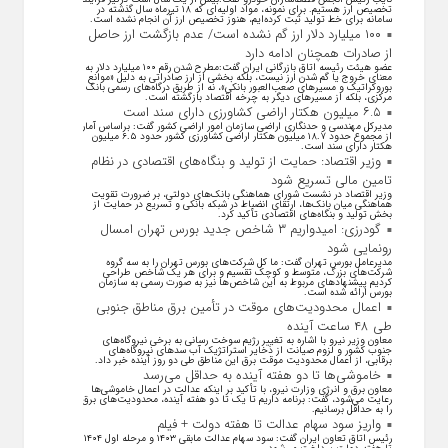
تخصیص ارز هستیم. برای نمونه، مواد اولیه‌ای که ۱۸ تیرماه سال گذشته در
سامانه برای خط تولید ثبت کرده‌ایم، هنوز تخصیص ارز آن انجام نشده است.
۱۰۰ میلیارد دلار ارز گم نشده است/ عدم بازگشت ارز حاصل
از صادرات همچنان ادامه دارد
عضو هیئت رئیسه اتاق بازرگانی ایران گفت:مطرح شدن رقم ۱۰۰ میلیارد دلار به
معنای خروج یا گم شدن ارز نیست، بلکه بخشی از ارز صادراتی به دلیل «موانع
بوروکراتیک و مسیر‌های صعب‌العبور بانکی»، نه از طریق درگاه‌های رسمی بانک
مرکزی، بلکه از مسیر‌های دیگر به چرخه اقتصاد بازگشته است.
۶.۵ میلیون هکتار اراضی کشاورزی دارای سند است
مدیرکل مهندسی و حدنگاری اراضی سازمان امور اراضی کشور گفت: براساس آمار
از مجموع حدود ۱۸.۷ میلیون هکتار اراضی کشاورزی کشور حدود ۶.۵ میلیون
هکتار دارای سند است.
وزیر اقتصاد: حمایت از تولید و بنگاه‌های اقتصادی در نظام
تامین مالی تسریع شود
وزیر اقتصاد در نشست شورای هماهنگی بانک‌های دولتی، بر ضرورت تقویت
هماهنگی میان بانک‌ها، ارتقای انضباط در شبکه بانکی و تسریع در حمایت از
بخش تولید و بنگاه‌های اقتصادی تأکید کرد.
گودرزی: امیدواریم ۳ شاخص جدید بورس تهران امسال
رونمایی شود
مدیرعامل بورس تهران گفت: ما کل شرکت‌های بورس تهران را به سه گروه
شرکت‌های بزرگ، متوسط و کوچک تقسیم و برای هر یک شاخص طراحی
کردیم پیشنهاد‌های مربوط به این شاخص‌ها نیز به صورت رسمی به سازمان
بورس ارائه شده است.
اعمال محدودیت‌های موقت در تأمین برق مناطق جنوبی
طی ۴۸ ساعت آینده
معاون وزیر نیرو با اشاره به تغییر رژیم سوخت رسانی به برخی نیروگاه‌های
جنوب کشور و لزوم صیانت از ذخایر استراتژیک آب سد‌های نیروگاه‌های
برقابی، از اعمال محدودیت‌ موقت برق این مناطق طی دو روز آینده خبر داد.
خاموشی‌ها تا دو هفته آینده به حداقل می‌رسد
معاون برق و انرژی وزارت نیرو، با تأکید بر اینکه عدالت در اعمال خاموشی‌ها
رعایت می‌شود، گفت: برنامه داریم تا یک تا دو هفته آینده، محدودیت‌های برق
را به حداقل برسانیم.
واریز سود سهام عدالت تا هفته دولت + فیلم
رئیس اتاق تعاون ایران گفت: سود سهام عدالت مابقی ۱۴۰۳ و مرحله اول ۱۴۰۴