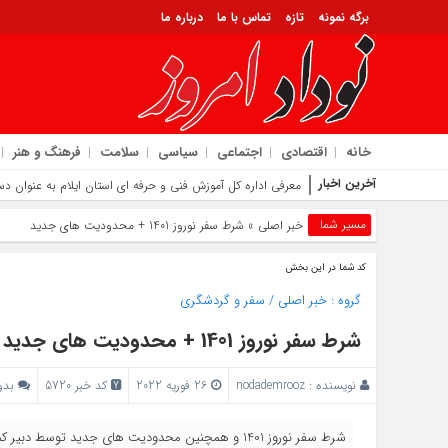
برگه نمونه
تازه
تماس با ما
درباره ما
خانه
اقتصادی
اجتماعی
سیاسی
سلامت
فرهنگ و هنر
آخرین اخبار
معرفی اداره کل آموزش فنی و حرفه‌ ای استان ایلام به‌ عنوان دس
مسیر شما
خبر اصلی
» شرط سفر نوروز 1401 + محدودیت های جدید
کد شما در این بخش
گروه :
خبر اصلی
/
سفر و گردشگری
شرط سفر نوروز 1401 + محدودیت های جدید
نویسنده :
nodademrooz
26 فوریه 2022
کد خبر 5720
بدو
شرط سفر نوروز 1401 و همچنین محدودیت های جدید توسط دبیر کمیته امنیتی، انتظامی ستاد ملی کرونا شرح داده است.