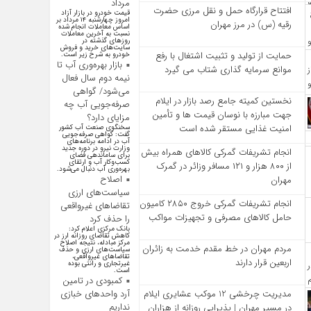
مرداد
افتتاح قرارگاه حمل‌ و نقل مرزی حضرت
قیمت خودرو در بازار آزاد
امروز چهارشنبه ۱۴ مرداد بر
رقیه (س) در مرز مهران
اساس معاملات انجام شده
نسبت به آخرین معاملات
روز‌های گذشته در
سایت‌های خرید و فروش
حمایت از تولید و تثبیت اشتغال با رفع
خودرو به شرح زیر است.
بازار بهره‌وری آب تا
موانع سرمایه‌ گذاری شتاب می‌ گیرد
نیمه دوم سال فعال
می‌شود/ گواهی
نخستین کمیته جامع رصد بازار در ایلام
صرفه‌جویی آب چه
جهت مبارزه با نوسان قیمت‌ ها و تأمین
مزایای دارد؟
امنیت غذایی مستقر شده است
سخنگوی صنعت آب کشور
گفت: گواهی صرفه‌جویی
آب در ادامه برنامه‌های
وزارت نیرو در دوره جدید
انجام تشریفات گمرکی کالاهای همراه بیش
برای ساماندهی فضای
کسب‌وکار آب و ارتقای
از ۸۰۰ هزار و ۱۲۱ مسافر وزائر در گمرک
بهره‌وری آب دنبال می‌شود.
اصلاح
مهران
سیاست‌های ارزی
انجام تشریفات گمرکی خروج ۲۸۵۰ کامیون
تقاضاهای غیرواقعی
حامل کالاهای مصرفی و تجهیزات مواکب
را حذف کرد
بانک مرکزی اعلام کرد:
کاهش تقاضای روزانه ارز در
مرکز مبادله، نتیجه اصلاح
مردم مهران در خط مقدم خدمت به زائران
سیاست‌های ارزی و حذف
تقاضا‌های غیرواقعی،
اربعین قرار دارند
غیرتجاری و رانتی بوده
است.
کمبودی در تامین
مدیریت چرخشی 12 موکب‌ عشایری ایلام
آرد واحد‌های خبازی
نداریم
در مسیر مهران | پذیرایی روزانه از هزاران