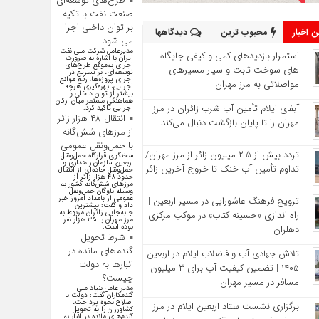
طرح‌های توسعه‌ای
صنعت نفت با تکیه
بر توان داخلی اجرا
 اخبار
محبوب ترین
دیدگاهها
می شود
مدیرعامل شرکت ملی نفت
استمرار بازدیدهای کمی و کیفی جایگاه‌
ایران با اشاره به ضرورت
اجرای به‌موقع طرح‌های
های سوخت ثابت و سیار مسیرهای
توسعه‌ای، بر تسریع در
اجرای پروژه‌ها، رفع موانع
مواصلاتی به مرز مهران
اجرایی، بهره‌گیری هرچه
بیشتر از توان داخلی و
هماهنگی مستمر میان ارکان
آبفای ایلام تأمین آب شرب زائران در مرز
اجرایی تاکید کرد.
انتقال ۴۸ هزار زائر
مهران را تا پایان بازگشت دنبال می‌کند
از مرزهای شش‌گانه
با حمل‌ونقل عمومی
تردد بیش از ۲.۵ میلیون زائر از مرز مهران/
سخنگوی قرارگاه حمل‌ونقل
اربعین سازمان راهداری و
تداوم تأمین آب خنک تا خروج آخرین زائر
حمل‌ونقل جاده‌ای از انتقال
حدود ۴۸ هزار زائر از
مرز‌های شش‌گانه کشور به
وسیله ناوگان حمل‌ونقل
عمومی از بامداد امروز خبر
ترویج فرهنگ عاشورایی در مسیر اربعین |
داد و گفت: بیشترین
جابه‌جایی زائران مربوط به
راه‌ اندازی «حسینه کتاب» در موکب مرکزی
مرز مهران با ۳۵ هزار نفر
بوده است.
دهلران
شرط تحویل
گندم‌های مانده در
تلاش جهادی آب و فاضلاب ایلام در اربعین
انبار‌ها به دولت
۱۴۰۵ | تضمین کیفیت آب برای ۳ میلیون
چیست؟
مسافر در مسیر مهران
مدیر عامل بنیاد ملی
گندمکاران گفت: دولت با
اصلاح نحوه پرداخت،
برگزاری نشست ستاد اربعین ایلام در مرز
کشاورزان را به تحویل
گندم‌های مانده در انبار به