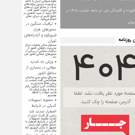
علوم شیلاتی ایران با تاکید
بر ضرورت بررسی پیامد‌های
جنگ بر منابع آبزی آب‌های
ارزش افزوده و آلایندگی طی دو ماهه نخست ۱۴۰۵ در
دریایی جنوب کشور گفت:
۵۳ درصد از صید ماهیان در
خلیج فارس و دریای عمان
انجام می‌شود.
یلام
ترافیک سنگین در
محورهای هراز،
فیروزکوه و آزادراه‌های
روزنامه
تهران
مسئول سالن عملیات مرکز
مدیریت راه‌های کشور از
ترافیک سنگین در برخی از
محور‌های شمالی کشور خبر
داد.
وزش باد شدید
موقتی در بسیاری از
مناطق کشور
مدیرکل پیش بینی سازمان
هواشناسی گفت:امشب در
برخی نقاط مازندران و
ارتفاعات البرز مرکزی، رگبار
و رعد و برق و وزش باد
شدید موقت را شاهد
هستیم.
مصوبه تسهیلات
گمرکی در شرایط
اضطرار تمدید شد
رئیس کل گمرک ایران از
تمدید مصوبه تسهیلات
گمرکی در شرایط اضطرار با
دستور معاون اول رئیس
جمهور تا پایان شهریور ماه
سال جاری خبر داد.