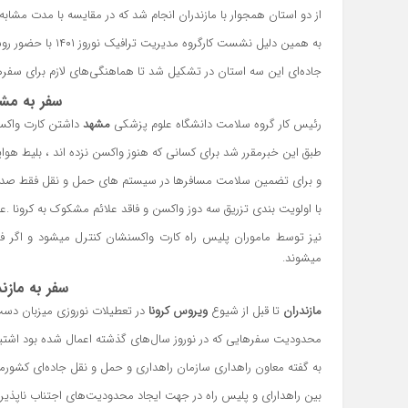
از دو استان همجوار با مازندران انجام شد که در مقایسه با مدت مشابه پارسال ۹ درصد افزایش 
به همین دلیل نشست کارگروه مدیریت ترافیک نوروز ۱۴۰۱ با حضور روسای پلیس و معاونان عمرانی استانداری و مسئولان حمل ونقل
جاده‌ای این سه استان در تشکیل شد تا هماهنگی‌های لازم برای سفر‌ه
سفر به مشهد 
رئیس کار گروه سلامت دانشگاه علوم پزشکی
مشهد
داشتن کارت واکسن
طبق این خبرمقرر شد برای کسانی که هنوز واکسن نزده اند ، بلیط هواپ
و برای تضمین سلامت مسافرها در سیستم های حمل و نقل فقط صدور ب
با اولویت بندی تزریق سه دوز واکسن و فاقد علائم مشکوک به کرونا .
نیز توسط ماموران پلیس راه کارت واکسنشان کنترل میشود و اگر فاق
میشوند.
سفر به مازندرا
مازندران
تا قبل از شیوع
ویروس کرونا
در تعطیلات نوروزی میزبان دست کم ۱۱ میلیون مسافر بود و با توجه به کاهش
محدودیت سفر‌هایی که در نوروز سال‌های گذشته اعمال شده بود اشتیاق به سفر برای نور
به گفته معاون راهداری سازمان راهداری و حمل و نقل جاده‌ای کشو
بین راهدارای و پلیس راه در جهت ایجاد محدودیت‌های اجتناب ناپذیر