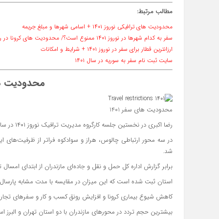
مطالب مرتبط:
محدودیت های ترافیکی نوروز ۱۴۰۱ + اسامی شهرها و مبلغ جریمه
سفر به کدام شهرها در نوروز ۱۴۰۱ ممنوع است؟/ محدودیت های کرونا در راه است؟
ارزانترین قطار برای سفر در نوروز ۱۴۰۱ + شرایط و امکانات
سایت ثبت نام سفر به سوریه در سال ۱۴۰۱
محدودیت های
محدودیت های سفر 1401
رضا اکبری در نخستین جلسه کارگروه مدیریت ترافیک نوروز ۱۴۰۱ در ساری گفت: حجم ترافیک پیش بینی شده برای نوروز 1401
در سه محور ارتباطی چالوس، هراز و سوادکوه فراتر از ظرفیت‌های
شد.
برابر گزارش اداره کل حمل و نقل و جاده‌ای مازندران از ابتدای امسال تا پایان آذر بیش از ۴۵۸ میلیون ت
استان ثبت شده است که این میزان در مقایسه با مدت مشابه پارسال ۱۳ درصد افزایش یافته است
کاهش شیوع بیماری کرونا و افزایش رونق کسب و کار و سفر‌های تجاری
بیشترین حجم تردد در محور‌های مازندران با دو استان تهران و البرز است بر اساس آمار‌ها بیش از 