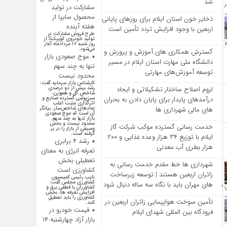
شد
مشارکت در تولید
محصول سایپا از
ذخایر خون استان ایلام برای روزهای پایانی
هفته آینده
اربعین با وجود افزایش تردد تأمین است
طرح فروش مشارکت در
تولید خودروی کوییکS از
روز شنبه ۱۷ مردادماه آغاز
می‌شود.
گسترش همکاری‌ های آموزش و پرورش و
موج صعودی بازار
دانشگاه ملی مهارت استان ایلام در مسیر
تنها به چند سهم
توسعه آموزش‌های مهارتی
محدود نیست
کارشناس بازار سرمایه گفت:
رشد بیش از دو درصدی
لزوم اصلاح ساختار تشکیلاتی و ایجاد
شاخص کل و هم‌وزن،
سبزپوشی گسترده صنایع و
درآمدهای پایدار برای پایان دادن به بحران‌
اثرگذاری مثبت اغلب
نماد‌های شاخص‌ساز، بیانگر
های مالی شهرداری‌ ها
آن است که موج صعودی
بازار تنها به چند سهم
محدود نیست و بخش
خدمت رسانی گسترده موکب شرکت گاز
وسیعی از بازار را در بر
گرفته است.
ایلام با توزیع ۳۴ هزار وعده غذایی و ۲۰۰
رشد ۴ برابری
هزار بطری آب معدنی
تعرفه انرژی به معنای
تعطیلی بخش
شهرداری‌ ها خط مقدم خدمت ‌رسانی به
کشاورزی است
زائران اربعین هستند | توسعه زیرساخت
نایب رئیس کمیسیون
کشاورزی مجلس گفت:
‌های مهران باید با نگاه سه‌ ساله دنبال شود
کشاورزان با قطعی برق و
افزایش تعرفه ها، بخش
کشاورزی را باید تعطیل
تأمین سوخت هواپیمایی زائران اربعین در
کنند.
قیمت خودرو در
فرودگاه بین المللی شهدای ایلام
بازار آزاد چهارشنبه ۱۴