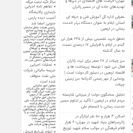
مهران؛ فرصت‌ های اقتصادی در مرزها و
مراکز خرید ترغیب می‌کند.
تفاهم نامه اجرایی
تهدیدهای جاده‌ ای در مسیر زائران
بازسازی پالایشگاه
معرفی اداره کل آموزش فنی و حرفه‌ ای
آسیب دیده پارس
استان ایلام به‌ عنوان دستگاه برتر خدمت‌
جنوبی امضا شد
رئیس هیئت عامل سازمان
رسانی در اربعین
گسترش و نوسازی صنایع
ایران (ایدرو) از امضای
تفاهم نامه اجرایی بازسازی
تحقق خرید تضمینی بیش از ۲۴۵ هزار تن
پالایشگاه آسیب دیده پارس
جنوبی و آغاز رسمی عملیات
گندم در ایلام با افزایش ۱۷ درصدی نسبت
اجرایی و تجهیز کارگاه
پروژه توسعه و اورهال
به سال گذشته
پالایشگاه سوم پارس جنوبی
(فاز‌های ۴ و ۵) توسط
کنسرسیومی متشکل از
مرز چیلات از ۲۸ صفر برای تردد زائران
شرکت‌های داخلی خبر داد.
عملیات اجرایی
فعال می‌ شود | توسعه زیرساخت‌ ها و
جریمه مالیاتی شرکت
اقتصاد اربعین در دستور کار دولت است |
ملی نفت متوقف
رونمایی از مهر رسمی گذرنامه مرز زمینی
شده است
چیلات
معاون امور مالیاتی
مدیریت امور مالی شرکت
ملی نفت ایران گفت: رقم
تجلیل سخنگوی دولت از میزبانی شایسته
۲۸۷ همتی که از سوی
سازمان امور مالیاتی
مردم ایلام در اربعین | تأکید بر تداوم مسیر
به‌عنوان جریمه شرکت ملی
نفت ایران مطرح شده،
خدمت‌ رسانی با انسجام ملی
ناشی از اختلاف برداشت از
قانون پایانه‌های فروشگاهی
و سامانه مؤدیان است و با
توجه به توقف عملیات
اسکان ۳ هزار و ۵۰ نفر ایثارگر در
اجرایی، نگرانی بابت
مسدودشدن مجدد
زائرسراهای بنیاد شهید در مهران؛ ۶ هزار
حساب‌های شرکت ملی
نفت […]
اقلام فرهنگی در موکب سلام شهید توزیع
اعلام شرایط فروش