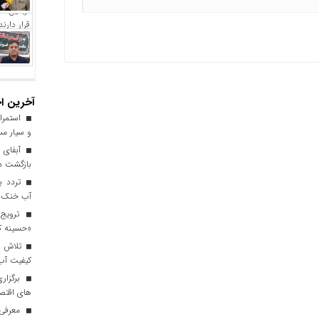
آخرین اخ
استمرار
و سیار مس
آبفای ا
بازگشت دن
آب خنک تا
ترویج 
«حسینه ک
کیفیت آب برای ۳ میلیون مس
برگزاری
های اقتصا
معرفی ا