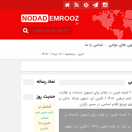
NODAD
EMROOZ
.ir
هی های دولتی
تماس با ما
امروز : پنجشنبه / ۱۵ مرداد / ۱۴۰۵
نماد رسانه
فی
حدیث روز
آسایش تن
امام حسین علیه
استقرار ۹ کمیته فرعی در ایلام برای تسهیل خدمات و
السلام:
القُنوعُ راحَةُ
نظارت بر بازار در ایام اربعین ۱۴۰۵ | تأمین ارز، تجهیز
الأبدانِ؛