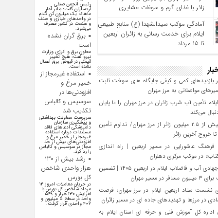
رئیس انجمن صنفی
زائر با غذای گرم و سوغات عشایری
آردسازان گفت: بنابر آمار
ماهانه یک میلیون تن گندم
در واحد‌های خبازی و صنف
آمادگی موکب سیدالشهدا (ع) منابع طبیعی
و صنعت در کشور مصرف
می‌شود.
ایلام برای خدمت‌ رسانی به زائران اربعین
برق گران نشده
تا ۱۵ مرداد
است
معاون برق و انرژی وزارت
نیرو گفت: هیچ تغییر
قیمتی در قبوض برق اعمال
نشده است.
بار
استفاده غیرمجاز از
 بازدیدهای کمی و کیفی جایگاه‌ های سوخت ثابت
خمیر مرغ و
یرهای مواصلاتی به مرز مهران
افزودنی‌ها در
سوسیس و کالباس
یلام تأمین آب شرب زائران در مرز مهران را تا پایان
تکذیب شد
بال می‌کند
سرپرست معاونت بهداشتی
و پیشگیری سازمان
تردد بیش از ۲.۵ میلیون زائر از مرز مهران/ تداوم تأمین
دامپزشکی ادعاهای فاقد
مستندات درباره استفاده
 خروج آخرین زائر
غیرمجاز از خمیر مرغ و
افزودنی‌های بیش از حد
فرهنگ عاشورایی در مسیر اربعین | راه‌ اندازی
مجاز در سوسیس و کالباس
را رد کرد.
تاب» در موکب مرکزی دهلران
رشد بیش از ۱۳۰
هزار واحدی شاخص
تلاش جهادی آب و فاضلاب ایلام در اربعین ۱۴۰۵ | تضمین
کل بورس
افر در مسیر مهران
در جریان معاملات امروز ۱۴
 نشست ستاد اربعین ایلام در مرز مهران؛ فرصت‌
مرداد شاخص کل بورس با
افزایش ۱۳۰ هزار و ۵۴۹
دی در مرزها و تهدیدهای جاده‌ ای در مسیر زائران
واحد در سطح ۵ میلیون و
۴۰۷ واحدی قرار گرفت.
داره کل آموزش فنی و حرفه‌ ای استان ایلام به‌