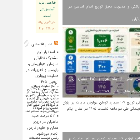
قناعت، مايه
انکی و مدیریت دقیق توزیع اقلام اساسی در
آسايش تن
است.
ائران
بحارالأنوار: ج78
، ص128 ، ح11
اخبار اقتصادی
استقرار تیم
مشترک نظارتی
سازمان هواپیمایی،
بازرسی و تعزیرات در
عملیات پروازی
اختصاص بیش از یک هزار و ۴۵۱ میلیارد ریال
اربعین ۱۴۰۵
با آغاز عملیات پروازی
اربعین حسینی ۱۴۰۵، تیم
 به عشایر استان ایلام در سال ۱۴۰۵
مشترک نظارتی متشکل از
سازمان هواپیمایی کشوری،
سازمان بازرسی کل کشور و
سازمان تعزیرات حکومتی
در فرودگاه بین‌المللی امام
خمینی (ره) و فرودگاه
بین‌المللی نجف مستقر شد.
۵۳ درصد صید
ماهیان در دریای
عمان و خلیج فارس
انجام می‌شود
اینفوگرافی توزیع ۱۰۷ میلیارد تومان عوارض مالیات بر
رئیس موسسه تحقیقات