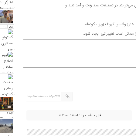
ی می‌توانند در تعطیلات عید رفت و آمد کنند و
وز واکسن کرونا تزریق نکرده‌اند.
ز ممکن است تغییراتی ایجاد شود.
https://nodademrooz.ir/?p=5720
فال حافظ در 11 اسفند 1400 »