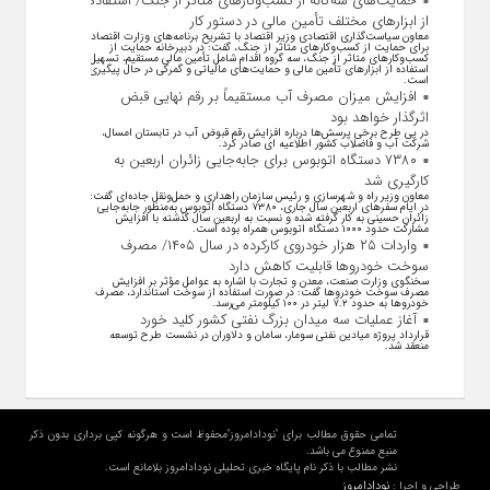
حمایت‌های سه‌گانه از کسب‌وکارهای متاثر از جنگ/ استفاده
از ابزارهای مختلف تأمین مالی در دستور کار
معاون سیاست‌گذاری اقتصادی وزیر اقتصاد با تشریح برنامه‌های وزارت اقتصاد
برای حمایت از کسب‌وکار‌های متاثر از جنگ، گفت: در دبیرخانه حمایت از
کسب‌وکار‌های متاثر از جنگ، سه گروه اقدام شامل تأمین مالی مستقیم، تسهیل
استفاده از ابزار‌های تأمین مالی و حمایت‌های مالیاتی و گمرکی در حال پیگیری
است.
افزایش میزان مصرف آب مستقیماً بر رقم نهایی قبض
اثرگذار خواهد بود
در پی طرح برخی پرسش‌ها درباره افزایش رقم قبوض آب در تابستان امسال،
شرکت آب و فاضلاب کشور اطلاعیه ای صادر کرد.
۷۳۸۰ دستگاه اتوبوس برای جابه‌جایی زائران اربعین به
کارگیری شد
معاون وزیر راه و شهرسازی و رئیس سازمان راهداری و حمل‌ونقل جاده‌ای گفت:
در ایام سفرهای اربعین سال جاری، ۷۳۸۰ دستگاه اتوبوس به‌منظور جابه‌جایی
زائران حسینی به‌ کار گرفته شده و نسبت به اربعین سال گذشته با افزایش
مشارکت حدود ۱۰۰۰ دستگاه اتوبوس همراه بوده است.
واردات ۲۵ هزار خودروی کارکرده در سال ۱۴۰۵/ مصرف
سوخت خودرو‌ها قابلیت کاهش دارد
سخنگوی وزارت صنعت، معدن و تجارت با اشاره به عوامل مؤثر بر افزایش
مصرف سوخت خودرو‌ها گفت: در صورت استفاده از سوخت استاندارد، مصرف
خودرو‌ها به حدود ۷.۲ لیتر در ۱۰۰ کیلومتر می‌رسد.
آغاز عملیات سه میدان بزرگ نفتی کشور کلید خورد
قرارداد پروژه میادین نفتی سومار، سامان و دلاوران در نشست طرح توسعه
منعقد شد.
تمامی حقوق مطالب برای "نودادامروز"محفوظ است و هرگونه کپی برداری بدون ذکر
منبع ممنوع می باشد.
نشر مطالب با ذکر نام پایگاه خبری تحلیلی نودادامروز بلامانع است.
نودادامروز
طراحی و اجرا :