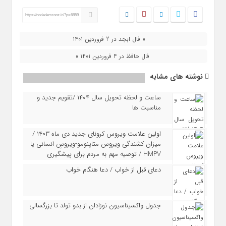
https://nodademrooz.ir/?p=6859
« فال ابجد در 2 فروردین 1401
فال حافظ در 4 فروردین 1401 »
نوشته های مشابه
ساعت و لحظه تحویل سال ۱۴۰۴ /تقویم جدید و
مناسبت ها
اولین علامت ویروس کرونای جدید دی ماه ۱۴۰۳ /
میزان کشندگی ویروس متاپنومو-ویروسِ انسانی یا
HMPV / توصیه مهم به مردم برای پیشگیری
دعای قبل از خواب / دعا هنگام خواب
جدول واکسیناسیون نوزادان از بدو تولد تا بزرگسالی