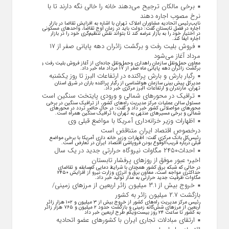
برخی مالکان ترجیح می‌دهند خانه را خالی نگه دارند تا با
نرخ مصوب اجاره دهند
نایب‌رئیس اتحادیه مشاوران املاک تهران با اشاره به افزایش تقاضا در بازار
اجاره در فصل تابستان گفت: دولت باید در زمان اوج تقاضا، واحد‌های مسکونی
در اختیار خود را به بازار عرضه کند تا بتواند نقش تنظیم‌گری خود را در بازار
اجاره ایفا کند.
فروش بلیت رفت و برگشت زائران دهه پایانی صفر از ۱۷
مرداد آغاز می‌شود
معاون حمل‌ونقل سازمان راهداری وحمل‌و‌نقل جاده‌ای از آغاز فروش بلیت رفت و
برگشت زائران دهه پایانی ماه صفر از ۱۷ مرداد ماه خبر داد.
رگبار بارش و بارش پراکنده در ارتفاعات البرز تا روز یکشنبه
مدیرکل پیش بینی سازمان هواشناسی از رگبار پراکنده باران در شرق استان
تهران، مازندران و ارتفاعات البرز مرکزی خبر داد.
ترافیک در محورهای شمالی و ورودی پایتخت سنگین است
مسئول سالن عملیات مرکز مدیریت راه‌های کشور، از ترافیک سنگین در برخی
محورهای مواصلاتی کشور خبر داد و گفت: در حال حاضر تردد در محورهای
شمالی و برخی مسیرهای منتهی به تهران با ترافیک سنگین همراه است.
اظهارات وزیر خزانه‌داری آمریکا با مواضع قبلی وی
درخصوص اقتصاد ایران متناقض است
رئیس‌کل بانک مرکزی گفت: اظهارات وزیر خانه داری آمریکا با برخی مواضع
قبلی درباره قریب‌الوقوع بودن فروپاشی اقتصاد ایران در تعارض است.
احداث۲۴۵۰ مگاوات نیروگاه حرارتی جدید در یک سال
اخیر؛ عبور موفق از روز‌های پرفشار تابستان
در حالی که شبکه برق کشور همچنان با شرایط دمایی کم‌سابقه و تقاضای
حداکثری مواجه است، معاون برق و انرژی وزارت نیرو از افزایش ۲۴۵۰
مگاوات ظرفیت جدید حرارتی به مدار تولید خبر داد.
خروج بیش از ۳.۱ میلیون زائر اربعین از مرزهای زمینی/
بازگشت ۲.۷ میلیون زائر به کشور
رئیس مرکز مدیریت راه‌های کشور از خروج بیش از ۳ میلیون و ۱۰۲ هزار زائر
اربعین از مرزهای شش‌گانه زمینی و بازگشت حدود ۲ میلیون و ۷۶۵ هزار زائر
به کشور تا ساعت ۲۴ روز بیست‌ویکم طرح اربعین خبر داد
ارتقای مبادلات تجاری ایران با کشور‌های عضو اتحادیه