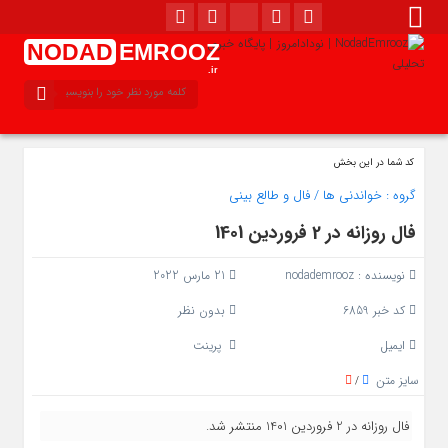
NODAD
EMROOZ
.ir
کد شما در این بخش
گروه :
خواندنی ها
/
فال و طالع بینی
فال روزانه در 2 فروردین 1401
نویسنده :
nodademrooz
21 مارس 2022
کد خبر 6859
بدون نظر
ایمیل
پرینت
سایز متن
/
فال روزانه در 2 فروردین 1401 منتشر شد.