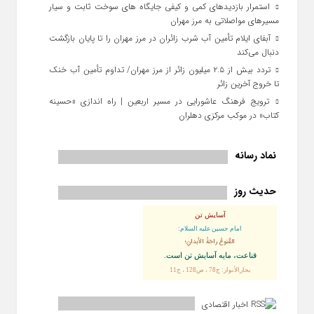
استمرار بازدیدهای کمی و کیفی جایگاه‌ های سوخت ثابت و سیار
مسیرهای مواصلاتی به مرز مهران
آبفای ایلام تأمین آب شرب زائران در مرز مهران را تا پایان بازگشت
دنبال می‌کند
تردد بیش از ۲.۵ میلیون زائر از مرز مهران/ تداوم تأمین آب خنک
تا خروج آخرین زائر
ترویج فرهنگ عاشورایی در مسیر اربعین | راه‌ اندازی «حسینه
کتاب» در موکب مرکزی دهلران
نماد رسانه
حدیث روز
آسایش تن
امام حسین علیه السلام:
القُنوعُ راحَةُ الأبدانِ؛
قناعت، مايه آسايش تن است.
بحارالأنوار: ج78 ، ص128 ، ح11
اخبار اقتصادی