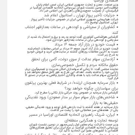
اقتصادی اوراسیا
وزیر صنعت، معدن و تجارت جمهوری اسلامی ایران، ضمن اعلام پایان
موفقیت‌آمیز دومین نشست شورای بین‌دولتی اتحادیه اقتصادی اوراسیا در
قرقیزستان، از تصویب جمع‌بندی‌های راهبردی این اجلاس خبر داد.
جزئیات تأخیر پرواز تهران ـ استانبول اعلام شد
شرکت هواپیمایی جمهوری اسلامی ایران در خصوص جزئیات تأخیر پرواز
تهران_ استانبول توضیح داد.
کشاورزان از سم‌پاشی و کوددهی در ساعات بعدازظهر اجتناب
کنند
کارشناس هواشناسی کشاورزی گفت:توجه به رعد و برق و احتمال باد شدید از
سم پاشی و کوددهی برگی در ساعات بعدازظهر خودداری شود.
قیمت خودرو در بازار آزاد جمعه ۱۶ مرداد
قیمت خودرو در بازار آزاد امروز جمعه ۱۶ مرداد بر اساس معاملات انجام شده
نسبت به آخرین معاملات روز‌های گذشته در سایت‌های خرید و فروش خودرو
به شرح زیر است.
آزادسازی سهام عدالت از سوی دولت، گامی برای تحقق
حقوق مالکانه مردم و تکمیل خصوصی‌سازی
نماینده مجلس گفت: تا زمانی که سهامداران امکان مدیریت و تصمیم‌گیری درباره
دارایی خود را نداشته باشند، اهداف این طرح به طور کامل محقق نخواهد شد و
آزادسازی سهام عدالت باید با هدف واگذاری اختیار واقعی به مردم در دستور کار
قرار گیرد.
بازار سرمایه همچنان ارزنده/ در شرایط فعلی بهترین پرتفوی
برای سهامداران چگونه خواهد بود؟
کارشناس بازار سرمایه در خصوص روند حرکتی بازار نکاتی را مطرح کرد.
شاخص‌های بازار سهام سوار بر مدار صعودی/ ورود نقدینگی
حقیقی‌ها به بازار
بازار سرمایه در هفته گذشته با ثبت بازدهی قابل توجه و ورود نقدینگی حقیقی،
یکی از هفته‌های سبز معاملاتی خود را پشت سر گذاشت.
ایران، شریک راهبردی اتحادیه اقتصادی اوراسیا در مسیر
توسعه تجارت و همگرایی منطقه‌ای
وزیر صمت با قرائت پیام معاون اول رئیس‌جمهور در دومین نشست شورای
بین‌دولتی اتحادیه اقتصادی اوراسیا، بر عزم ایران برای تعمیق همکاری‌های
اقتصادی با کشورهای عضو این اتحادیه تأکید کرد.