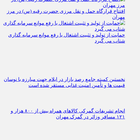
افتتاح قرارگاه حمل‌ و نقل مرزی حضرت رقیه (س) در مرز
مهران
حمایت از تولید و تثبیت اشتغال با رفع موانع سرمایه‌ گذاری
شتاب می‌ گیرد
نخستین کمیته جامع رصد بازار در ایلام جهت مبارزه با نوسان
قیمت‌ ها و تأمین امنیت غذایی مستقر شده است
انجام تشریفات گمرکی کالاهای همراه بیش از ۸۰۰ هزار و
۱۲۱ مسافر وزائر در گمرک مهران
دمنوش درمان عفونت ادراری + نحوه تهیه
دانلود آهنگ اباصالح التماس دعا + mp3 مداحی محمد باقر
منصوری