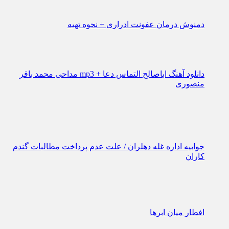
جوابیه اداره غله دهلران / علت عدم پرداخت مطالبات گندم
کاران
افطار میان ابرها
وعده ی خدا حق است
شرایط دریافت وام ۱۰۰ میلیونی با کارمزد ۴ درصد از
اردیبهشت ۱۴۰۱
امید در ایلام جوانه زد
پاداش پایان خدمت بازنشستگان در سال 1401 از چه زمانی
پرداخت می شود؟
خبر جدید برای فرهنگیان/درخواست معلمان برای لغو تعهد ۳۰
ساله+ جزئیات
همسر مهدی قائدی فیتیله را پایین کشید/ سکوت بعد از حاشیه
های زشت!
قیمت روز گوشی سامسونگ در امروز 10 آذر 1400+ جزئیات
فال روزانه در 4 فروردین 1401
جزئیات ثبت نام فروش اقساطی آریزو 6 پرو مدیران خودرو
از 19 مرداد 1401 + لینک
بازیگر نقش مهری در سریال شهباز کیست؟ + مصاحبه و