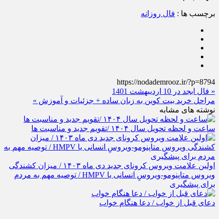
برچسب ها :
فال روزانه
https://nodademrooz.ir/?p=8794
« فال ابجد در 10 اردیبهشت 1401
مراحل خرید بیت کوین به زبان ساده + جزئیات و آموزش »
نوشته های مشابه
ساعت و لحظه تحویل سال ۱۴۰۴ /تقویم جدید و مناسبت ها
اولین علامت ویروس کرونای جدید دی ماه ۱۴۰۳ / میزان کشندگی
ویروس متاپنومو-ویروسِ انسانی یا HMPV / توصیه مهم به مردم
برای پیشگیری
دعای قبل از خواب / دعا هنگام خواب