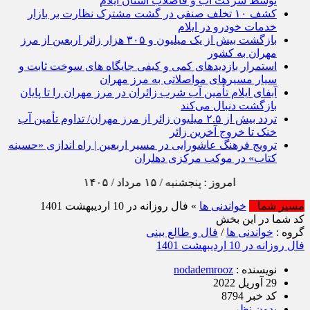
توسط شرکت آب و فاضلاب استان ایلام
کشف ۱۰ تخلف صنفی در گشت مشترک نظارت بر بازار
خدمات خودرو در ایلام
بازگشت بیش از یک میلیون و ۳۰۵ هزار زائر اربعین از مرز
مهران به کشور
استمرار بازدیدهای کمی و کیفی جایگاه‌ های سوخت ثابت و
سیار مسیرهای مواصلاتی به مرز مهران
آبفای ایلام تأمین آب شرب زائران در مرز مهران را تا پایان
بازگشت دنبال می‌کند
تردد بیش از ۲.۵ میلیون زائر از مرز مهران/ تداوم تأمین آب
خنک تا خروج آخرین زائر
ترویج فرهنگ عاشورایی در مسیر اربعین | راه‌ اندازی «حسینه
کتاب» در موکب مرکزی دهلران
امروز : پنجشنبه / ۱۵ مرداد / ۱۴۰۵
مسیر شما
خواندنی ها
» فال روزانه در 10 اردیبهشت 1401
کد شما در این بخش
گروه :
خواندنی ها
/
فال و طالع بینی
فال روزانه در 10 اردیبهشت 1401
نویسنده :
nodademrooz
29 آوریل 2022
کد خبر 8794
بدون نظر