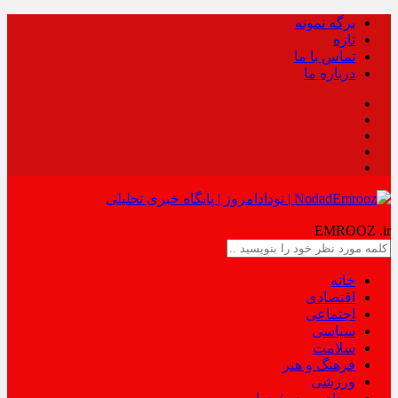
برگه نمونه
تازه
تماس با ما
درباره ما
NODAD
EMROOZ
.ir
خانه
اقتصادی
اجتماعی
سیاسی
سلامت
فرهنگ و هنر
ورزشی