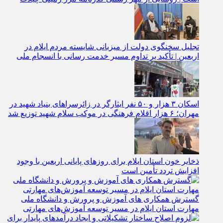
است | رونمایی از مهر رسمی گذرنامه مرز زمینی چیلات
تجلیل سخنگوی دولت از میزبانی شایسته مردم ایلام در
اربعین | تأکید بر تداوم مسیر خدمت‌ رسانی با انسجام ملی
اسکان ۳ هزار و ۵۰ نفر ایثارگر در زائرسراهای بنیاد شهید در
مهران؛ ۶ هزار اقلام فرهنگی در موکب سلام شهید توزیع شد
ذخایر خون استان ایلام برای روزهای پایانی اربعین با وجود
افزایش تردد تأمین است
گسترش همکاری‌ های آموزش و پرورش و دانشگاه ملی
مهارت استان ایلام در مسیر توسعه آموزش‌های مهارتی