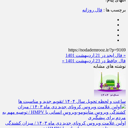
انتهای پیام/
برچسب ها :
فال روزانه
https://nodademrooz.ir/?p=9169
« فال ابجد در 21 اردیبهشت 1401
فال حافظ در 23 اردیبهشت 1401 »
نوشته های مشابه
ساعت و لحظه تحویل سال ۱۴۰۴ /تقویم جدید و مناسبت ها