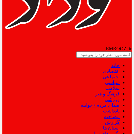
NODAD
EMROOZ
.ir
خانه
اقتصادی
اجتماعی
سیاسی
سلامت
فرهنگ و هنر
ورزشی
صدای مردم / جوابیه
یادداشت
مصاحبه
گزارش
استان ها
آگهی های دولتی