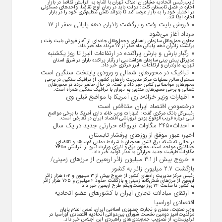
نایب‌رئیس اتحادیه مشاوران املاک تهران با اشاره به افزایش تقاضا در بازار
اجاره در فصل تابستان گفت: دولت باید در زمان اوج تقاضا، واحد‌های مسکونی
در اختیار خود را به بازار عرضه کند تا بتواند نقش تنظیم‌گری خود را در بازار
اجاره ایفا کند.
فروش بلیت رفت و برگشت زائران دهه پایانی صفر از ۱۷
مرداد آغاز می‌شود
معاون حمل‌ونقل سازمان راهداری وحمل‌و‌نقل جاده‌ای از آغاز فروش بلیت رفت و
برگشت زائران دهه پایانی ماه صفر از ۱۷ مرداد ماه خبر داد.
رگبار بارش و بارش پراکنده در ارتفاعات البرز تا روز یکشنبه
مدیرکل پیش بینی سازمان هواشناسی از رگبار پراکنده باران در شرق استان
تهران، مازندران و ارتفاعات البرز مرکزی خبر داد.
ترافیک در محورهای شمالی و ورودی پایتخت سنگین است
مسئول سالن عملیات مرکز مدیریت راه‌های کشور، از ترافیک سنگین در برخی
محورهای مواصلاتی کشور خبر داد و گفت: در حال حاضر تردد در محورهای
شمالی و برخی مسیرهای منتهی به تهران با ترافیک سنگین همراه است.
اظهارات وزیر خزانه‌داری آمریکا با مواضع قبلی وی
درخصوص اقتصاد ایران متناقض است
رئیس‌کل بانک مرکزی گفت: اظهارات وزیر خانه داری آمریکا با برخی مواضع
قبلی درباره قریب‌الوقوع بودن فروپاشی اقتصاد ایران در تعارض است.
احداث۲۴۵۰ مگاوات نیروگاه حرارتی جدید در یک سال
اخیر؛ عبور موفق از روز‌های پرفشار تابستان
در حالی که شبکه برق کشور همچنان با شرایط دمایی کم‌سابقه و تقاضای
حداکثری مواجه است، معاون برق و انرژی وزارت نیرو از افزایش ۲۴۵۰
مگاوات ظرفیت جدید حرارتی به مدار تولید خبر داد.
خروج بیش از ۳.۱ میلیون زائر اربعین از مرزهای زمینی/
بازگشت ۲.۷ میلیون زائر به کشور
رئیس مرکز مدیریت راه‌های کشور از خروج بیش از ۳ میلیون و ۱۰۲ هزار زائر
اربعین از مرزهای شش‌گانه زمینی و بازگشت حدود ۲ میلیون و ۷۶۵ هزار زائر
به کشور تا ساعت ۲۴ روز بیست‌ویکم طرح اربعین خبر داد
ارتقای مبادلات تجاری ایران با کشور‌های عضو اتحادیه
اقتصادی اوراسیا
وزیر صنعت، معدن و تجارت جمهوری اسلامی ایران، ضمن اعلام پایان
موفقیت‌آمیز دومین نشست شورای بین‌دولتی اتحادیه اقتصادی اوراسیا در
قرقیزستان، از تصویب جمع‌بندی‌های راهبردی این اجلاس خبر داد.