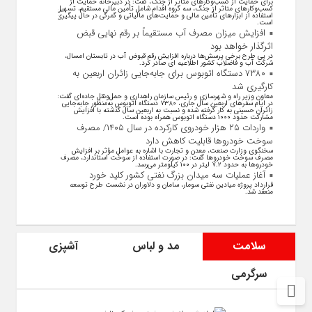
برای حمایت از کسب‌وکار‌های متاثر از جنگ، گفت: در دبیرخانه حمایت از
کسب‌وکار‌های متاثر از جنگ، سه گروه اقدام شامل تأمین مالی مستقیم، تسهیل
استفاده از ابزار‌های تأمین مالی و حمایت‌های مالیاتی و گمرکی در حال پیگیری
است.
افزایش میزان مصرف آب مستقیماً بر رقم نهایی قبض
اثرگذار خواهد بود
در پی طرح برخی پرسش‌ها درباره افزایش رقم قبوض آب در تابستان امسال،
شرکت آب و فاضلاب کشور اطلاعیه ای صادر کرد.
۷۳۸۰ دستگاه اتوبوس برای جابه‌جایی زائران اربعین به
کارگیری شد
معاون وزیر راه و شهرسازی و رئیس سازمان راهداری و حمل‌ونقل جاده‌ای گفت:
در ایام سفرهای اربعین سال جاری، ۷۳۸۰ دستگاه اتوبوس به‌منظور جابه‌جایی
زائران حسینی به‌ کار گرفته شده و نسبت به اربعین سال گذشته با افزایش
مشارکت حدود ۱۰۰۰ دستگاه اتوبوس همراه بوده است.
واردات ۲۵ هزار خودروی کارکرده در سال ۱۴۰۵/ مصرف
سوخت خودرو‌ها قابلیت کاهش دارد
سخنگوی وزارت صنعت، معدن و تجارت با اشاره به عوامل مؤثر بر افزایش
مصرف سوخت خودرو‌ها گفت: در صورت استفاده از سوخت استاندارد، مصرف
خودرو‌ها به حدود ۷.۲ لیتر در ۱۰۰ کیلومتر می‌رسد.
آغاز عملیات سه میدان بزرگ نفتی کشور کلید خورد
قرارداد پروژه میادین نفتی سومار، سامان و دلاوران در نشست طرح توسعه
منعقد شد.
سلامت
مد و لباس
آشپزی
سرگرمی