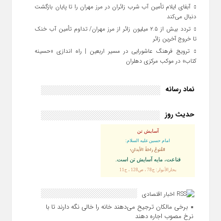
آبفای ایلام تأمین آب شرب زائران در مرز مهران را تا پایان بازگشت
دنبال می‌کند
تردد بیش از ۲.۵ میلیون زائر از مرز مهران/ تداوم تأمین آب خنک
تا خروج آخرین زائر
ترویج فرهنگ عاشورایی در مسیر اربعین | راه‌ اندازی «حسینه
کتاب» در موکب مرکزی دهلران
نماد رسانه
حدیث روز
آسایش تن
امام حسین علیه السلام:
القُنوعُ راحَةُ الأبدانِ؛
قناعت، مايه آسايش تن است.
بحارالأنوار: ج78 ، ص128 ، ح11
اخبار اقتصادی
برخی مالکان ترجیح می‌دهند خانه را خالی نگه دارند تا با
نرخ مصوب اجاره دهند