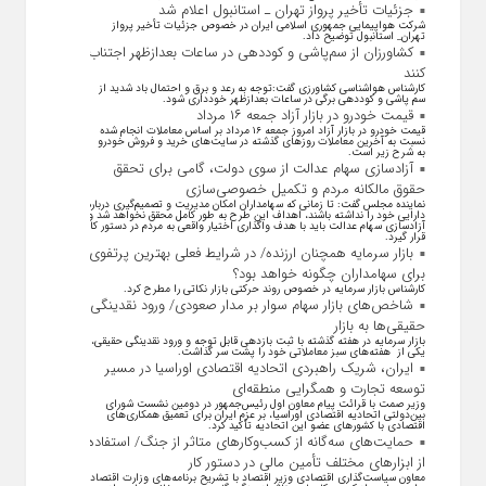
جزئیات تأخیر پرواز تهران ـ استانبول اعلام شد
شرکت هواپیمایی جمهوری اسلامی ایران در خصوص جزئیات تأخیر پرواز
تهران_ استانبول توضیح داد.
کشاورزان از سم‌پاشی و کوددهی در ساعات بعدازظهر اجتناب
کنند
کارشناس هواشناسی کشاورزی گفت:توجه به رعد و برق و احتمال باد شدید از
سم پاشی و کوددهی برگی در ساعات بعدازظهر خودداری شود.
قیمت خودرو در بازار آزاد جمعه ۱۶ مرداد
قیمت خودرو در بازار آزاد امروز جمعه ۱۶ مرداد بر اساس معاملات انجام شده
نسبت به آخرین معاملات روز‌های گذشته در سایت‌های خرید و فروش خودرو
به شرح زیر است.
آزادسازی سهام عدالت از سوی دولت، گامی برای تحقق
حقوق مالکانه مردم و تکمیل خصوصی‌سازی
نماینده مجلس گفت: تا زمانی که سهامداران امکان مدیریت و تصمیم‌گیری درباره
دارایی خود را نداشته باشند، اهداف این طرح به طور کامل محقق نخواهد شد و
آزادسازی سهام عدالت باید با هدف واگذاری اختیار واقعی به مردم در دستور کار
قرار گیرد.
بازار سرمایه همچنان ارزنده/ در شرایط فعلی بهترین پرتفوی
برای سهامداران چگونه خواهد بود؟
کارشناس بازار سرمایه در خصوص روند حرکتی بازار نکاتی را مطرح کرد.
شاخص‌های بازار سهام سوار بر مدار صعودی/ ورود نقدینگی
حقیقی‌ها به بازار
بازار سرمایه در هفته گذشته با ثبت بازدهی قابل توجه و ورود نقدینگی حقیقی،
یکی از هفته‌های سبز معاملاتی خود را پشت سر گذاشت.
ایران، شریک راهبردی اتحادیه اقتصادی اوراسیا در مسیر
توسعه تجارت و همگرایی منطقه‌ای
وزیر صمت با قرائت پیام معاون اول رئیس‌جمهور در دومین نشست شورای
بین‌دولتی اتحادیه اقتصادی اوراسیا، بر عزم ایران برای تعمیق همکاری‌های
اقتصادی با کشورهای عضو این اتحادیه تأکید کرد.
حمایت‌های سه‌گانه از کسب‌وکارهای متاثر از جنگ/ استفاده
از ابزارهای مختلف تأمین مالی در دستور کار
معاون سیاست‌گذاری اقتصادی وزیر اقتصاد با تشریح برنامه‌های وزارت اقتصاد