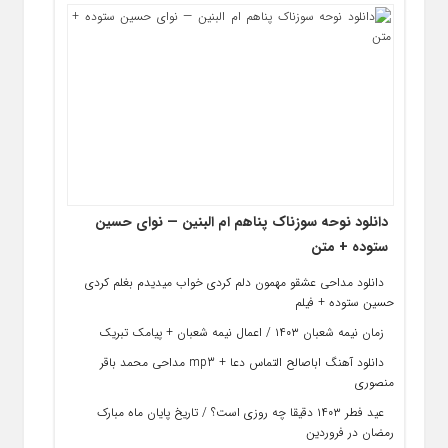
دانلود نوحه سوزناک پناهم ام‌ البنین — نوای حسین
ستوده + متن
دانلود مداحی عشقو مهمون دلم کردی خواب میدیدم بغلم کردی
حسین ستوده + فیلم
زمان نیمه شعبان ۱۴۰۳ / اعمال نیمه شعبان + پیامک تبریک
دانلود آهنگ اباصالح التماس دعا + mp3 مداحی محمد باقر
منصوری
عید فطر ۱۴۰۳ دقیقا چه روزی است؟ / تاریخ پایان ماه مبارک
رمضان در فروردین