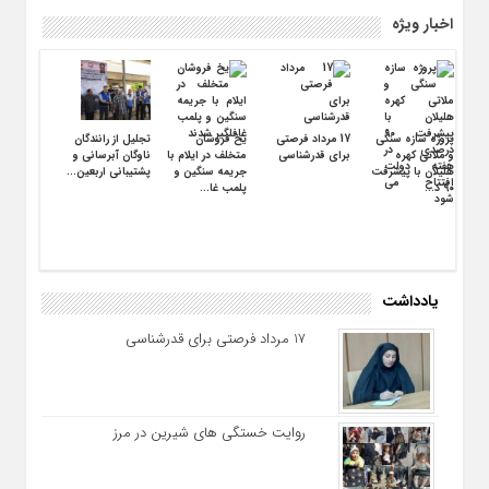
اخبار ویژه
پروژه سازه سنگی
17 مرداد فرصتی
یخ‌ فروشان
تجلیل از رانندگان
و ملاتی کهره
برای قدرشناسی
متخلف در ایلام با
ناوگان آبرسانی و
هلیلان با پیشرفت
جریمه سنگین و
پشتیبانی اربعین...
۹۰ د...
پلمب غا...
یادداشت
17 مرداد فرصتی برای قدرشناسی
کشف ۱۰ تخلف
بازگشت بیش از
استمرار بازدیدهای
آبفای ایلام تأمین
صنفی در گشت
یک میلیون و ۳۰۵
کمی و کیفی جایگاه‌
آب شرب زائران در
مشترک نظارت بر
هزار زائر اربعین از
های سوخت
مرز مهران را تا...
بازار خدمات...
...
ثابت...
روایت خستگی‌ های شیرین در مرز