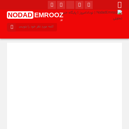
NODAD
EMROOZ
.ir