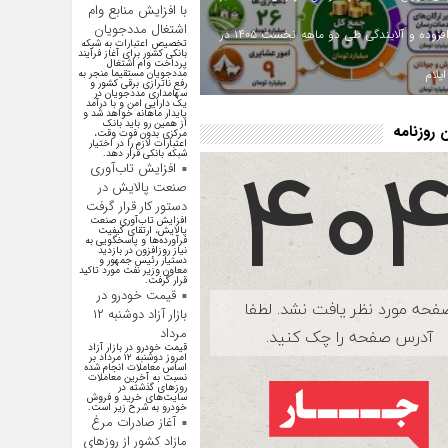
با افزایش منابع وام
اشتغال مددجویان
ارزش افزوده و آلایندگی طی دو ماهه نخست ۱۴۰۵ در
تخصیص اعتبارات به شبکه
بانکی کشور برای آغاز فرآیند
پرداخت وام اشتغال
یلام
مددجویان مستقیما منجر به
رفع ناترازی برقی کشور و
سهامداری مددجویان در
یک دارایی امن و با درآمد
پایدار ماهانه خواهد شد و
از همین رو باید بانک
روزنامه
مرکزی بدون فوت وقت،
اعتبارات لازم را در اختیار
شبکه بانکی قرار دهد.
افزایش تاب‌آوری
صنعت پالایش در
دستور کار قرار گرفت
افزایش تاب‌آوری صنعت
پالایش، ارتقای کیفیت
فرآورده‌ها و پاسخگویی به
نیاز روزافزون در بازدید
دستیار رئیس جمهور و
معاون وزیر نفت مورد تاکید
قرار گرفت.
قیمت خودرو در
بازار آزاد دوشنبه ۱۲
مرداد
قیمت خودرو در بازار آزاد
امروز دوشنبه ۱۲ مرداد بر
اساس معاملات انجام شده
نسبت به آخرین معاملات
روز‌های گذشته در
سایت‌های خرید و فروش
خودرو به شرح زیر است.
آغاز صادرات مرغ
مازاد کشور از روزهای