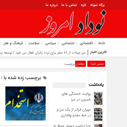
برگه نمونه
تازه
تماس با ما
درباره ما
خانه
اقتصادی
اجتماعی
سیاسی
سلامت
فرهنگ و هنر
آخرین اخبار
مرز چیلات از ۲۸ صفر برای تردد زائران فعال می‌ شود | توسعه زیرساخت‌ ها و اقتصاد اربعین در دستور کار د
مسیر شما
معلمان
برچسب:
برچسب زده شده با : 
یادداشت
روایت خستگی‌ های
شیرین در مرز
مهران فراتر از یک مرز و
در خط مقدم وفاداری
چرا ترامپ دستور حمله به