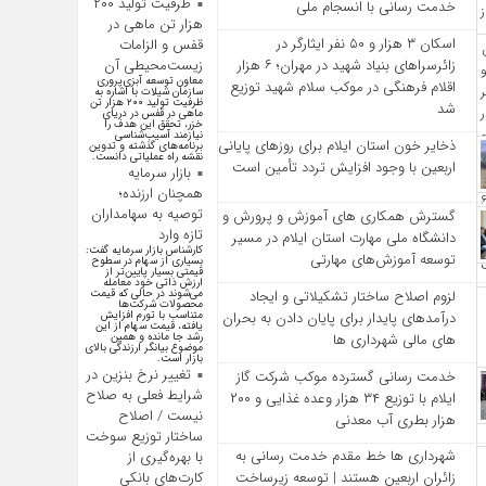
ظرفیت تولید ۲۰۰
خدمت‌ رسانی با انسجام ملی
هزار تن ماهی در
اسکان ۳ هزار و ۵۰ نفر ایثارگر در
قفس و الزامات
زائرسراهای بنیاد شهید در مهران؛ ۶ هزار
زیست‌محیطی آن
معاون توسعه آبزی‌پروری
اقلام فرهنگی در موکب سلام شهید توزیع
سازمان شیلات با اشاره به
ظرفیت تولید ۲۰۰ هزار تن
شد
ماهی در قفس در دریای
خزر، تحقق این هدف را
نیازمند آسیب‌شناسی
ذخایر خون استان ایلام برای روزهای پایانی
برنامه‌های گذشته و تدوین
نقشه راه عملیاتی دانست.
اربعین با وجود افزایش تردد تأمین است
بازار سرمایه
همچنان ارزنده؛
توصیه به سهامداران
گسترش همکاری‌ های آموزش و پرورش و
تازه وارد
دانشگاه ملی مهارت استان ایلام در مسیر
کارشناس بازار سرمایه گفت:
توسعه آموزش‌های مهارتی
بسیاری از سهام در سطوح
قیمتی بسیار پایین‌تر از
ارزش ذاتی خود معامله
لزوم اصلاح ساختار تشکیلاتی و ایجاد
می‌شوند در حالی که قیمت
محصولات شرکت‌ها
درآمدهای پایدار برای پایان دادن به بحران‌
متناسب با تورم افزایش
یافته، قیمت سهام از این
های مالی شهرداری‌ ها
رشد جا مانده و همین
موضوع بیانگر ارزندگی بالای
بازار است.
تغییر نرخ بنزین در
خدمت رسانی گسترده موکب شرکت گاز
شرایط فعلی به صلاح
ایلام با توزیع ۳۴ هزار وعده غذایی و ۲۰۰
نیست / اصلاح
هزار بطری آب معدنی
ساختار توزیع سوخت
شهرداری‌ ها خط مقدم خدمت ‌رسانی به
با بهره‌گیری از
کارت‌های بانکی
زائران اربعین هستند | توسعه زیرساخت