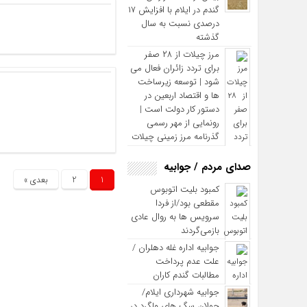
گندم در ایلام با افزایش ۱۷
درصدی نسبت به سال
گذشته
مرز چیلات از ۲۸ صفر
برای تردد زائران فعال می‌
شود | توسعه زیرساخت‌
ها و اقتصاد اربعین در
دستور کار دولت است |
رونمایی از مهر رسمی
گذرنامه مرز زمینی چیلات
صدای مردم / جوابیه
1
2
بعدی »
کمبود بلیت اتوبوس
مقطعی بود/از فردا
سرویس ها به روال عادی
بازمی‌گردند
جوابیه اداره غله دهلران /
علت عدم پرداخت
مطالبات گندم کاران
جوابیه شهرداری ایلام/
جولان سگ های ولگرد در