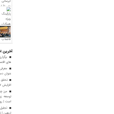
آخرین اخ
برگزاری
های اقتصا
معرفی ا
عنوان دست
افزایش ۱۷ درصدی نسبت به سال گذشته
توسعه زی
است | رون
تجلیل 
اربعین | 