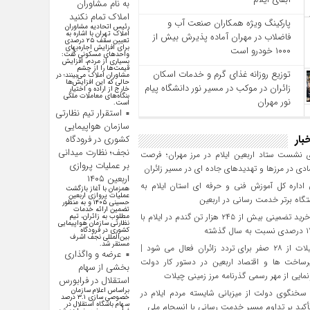
به نام مشاوران
املاک تمام نکنید
پارکینگ ویژه همکاران صنعت آب و
رئیس اتحادیه مشاوران
املاک تهران با اشاره به
فاضلاب در مهران آماده پذیرش بیش از
تعیین سقف ۲۵ درصدی
برای افزایش اجاره‌بهای
۱۰۰۰ خودرو است
واحد‌های مسکونی گفت:
بسیاری از مردم، افزایش
قیمت‌ها را از چشم
توزیع روزانه غذای گرم و خدمات اسکان
مشاوران املاک می‌بینند؛ در
حالی که این افزایش‌ها
زائران در موکب در مسیر نور دانشگاه پیام
خارج از اراده و اختیار
بنگاه‌های معاملات ملکی
نور مهران
است.
استقرار تیم نظارتی
سازمان هواپیمایی
بار
کشوری در فرودگاه
نجف؛ نظارت میدانی
 نشست ستاد اربعین ایلام در مرز مهران؛ فرصت‌
بر عملیات پروازی
دی در مرزها و تهدیدهای جاده‌ ای در مسیر زائران
اربعین ۱۴۰۵
داره کل آموزش فنی و حرفه‌ ای استان ایلام به‌
همزمان با آغاز بازگشت
عملیات پروازی اربعین
گاه برتر خدمت‌ رسانی در اربعین
حسینی ۱۴۰۵ و به منظور
تضمین ارائه خدمات
تحقق خرید تضمینی بیش از ۲۴۵ هزار تن گندم در ایلام با
مطلوب به زائران، تیم
نظارتی سازمان هواپیمایی
کشوری در فرودگاه
بین‌المللی نجف اشرف
مستقر شد.
مرز چیلات از ۲۸ صفر برای تردد زائران فعال می‌ شود |
عرضه و واگذاری
رساخت‌ ها و اقتصاد اربعین در دستور کار دولت
بخشی از سهام
مایی از مهر رسمی گذرنامه مرز زمینی چیلات
استقلال در فرابورس
براساس اعلام سازمان
سخنگوی دولت از میزبانی شایسته مردم ایلام در
خصوصی سازی ۳.۱ درصد
سهام باشگاه استقلال در
تأکید بر تداوم مسیر خدمت‌ رسانی با انسجام ملی