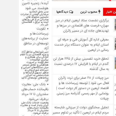
آینده/ زنجیره تامین
هوشمند می شود
 اخبار
محبوب ترین
دیدگاهها
مدیر عامل اتحادیه
مرغداران گوشتی از صادرات
نخستین محموله های
برگزاری نشست ستاد اربعین ایلام در مرز
صادراتی مرغ طی روزهای
آینده به عراق د افغانستان
مهران؛ فرصت‌ های اقتصادی در مرزها و
خبر داد.
تقویت
تهدیدهای جاده‌ ای در مسیر زائران
زیرساخت‌ها و
حمایت از برنامه‌های
معرفی اداره کل آموزش فنی و حرفه‌ ای
توسعه‌ای در مناطق
استان ایلام به‌ عنوان دستگاه برتر خدمت‌
آزاد
رسانی در اربعین
دبیر شورایعالی مناطق آزاد
و ویژه اقتصادی نیز با اعلام
آمادگی برای همکاری و
تحقق خرید تضمینی بیش از ۲۴۵ هزار تن
پیگیری موضوعات
مطرح‌شده، بر ضرورت
گندم در ایلام با افزایش ۱۷ درصدی نسبت
هماهنگی و تعامل مستمر
میان دستگاه‌های اجرایی و
به سال گذشته
دبیرخانه شورای‌عالی به
منظور تسهیل فرآیند‌ها و
شتاب‌بخشی به اجرای
مرز چیلات از ۲۸ صفر برای تردد زائران
برنامه‌های توسعه‌ای تأکید
کرد.
فعال می‌ شود | توسعه زیرساخت‌ ها و
بانک ملی: مغایرت
اقتصاد اربعین در دستور کار دولت است |
باقیمانده حساب‌های
رونمایی از مهر رسمی گذرنامه مرز زمینی
مشتریان تا ۱۷ مرداد
چیلات
برطرف می‌شود
وضعیت خدمات بانک ملی
ایران پایدار است و مغایرت‌
تجلیل سخنگوی دولت از میزبانی شایسته
باقیمانده حساب‌های
مشتریان تا 17 مرداد
مردم ایلام در اربعین | تأکید بر تداوم مسیر
برطرف می‌شود.