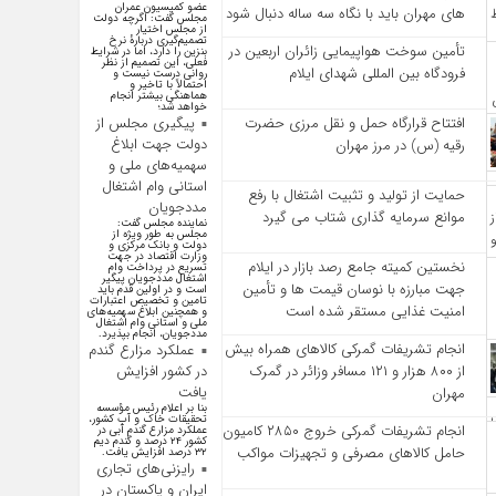
عضو کمیسیون عمران
‌های مهران باید با نگاه سه‌ ساله دنبال شود
مجلس گفت: اگرچه دولت
از مجلس اختیار
تصمیم‌گیری دربارهٔ نرخ
تأمین سوخت هواپیمایی زائران اربعین در
بنزین را دارد، اما در شرایط
فعلی، این تصمیم از نظر
فرودگاه بین المللی شهدای ایلام
روانی درست نیست و
احتمالاً با تاخیر و
هماهنگی بیشتر انجام
خواهد شد؛
پیگیری مجلس از
افتتاح قرارگاه حمل‌ و نقل مرزی حضرت
دولت جهت ابلاغ
رقیه (س) در مرز مهران
سهمیه‌های ملی و
استانی وام اشتغال
حمایت از تولید و تثبیت اشتغال با رفع
مددجویان
موانع سرمایه‌ گذاری شتاب می‌ گیرد
نماینده مجلس گفت:
مجلس به طور ویژه از
دولت و بانک مرکزی و
وزارت اقتصاد در جهت
نخستین کمیته جامع رصد بازار در ایلام
تسریع در پرداخت وام
اشتغال مددجویان پیگیر
جهت مبارزه با نوسان قیمت‌ ها و تأمین
است و در اولین قدم باید
تامین و تخصیص اعتبارات
امنیت غذایی مستقر شده است
و همچنین ابلاغ سهمیه‌های
ملی و استانی وام اشتغال
مددجویان، انجام بپذیرد.
انجام تشریفات گمرکی کالاهای همراه بیش
عملکرد مزارع گندم
در کشور افزایش
از ۸۰۰ هزار و ۱۲۱ مسافر وزائر در گمرک
یافت
مهران
بنا بر اعلام رئیس مؤسسه
تحقیقات خاک و آب کشور،
انجام تشریفات گمرکی خروج ۲۸۵۰ کامیون
عملکرد مزارع گندم آبی در
کشور ۲۴ درصد و گندم دیم
حامل کالاهای مصرفی و تجهیزات مواکب
۳۲ درصد افزایش یافت.
رایزنی‌های تجاری
ایران و پاکستان در