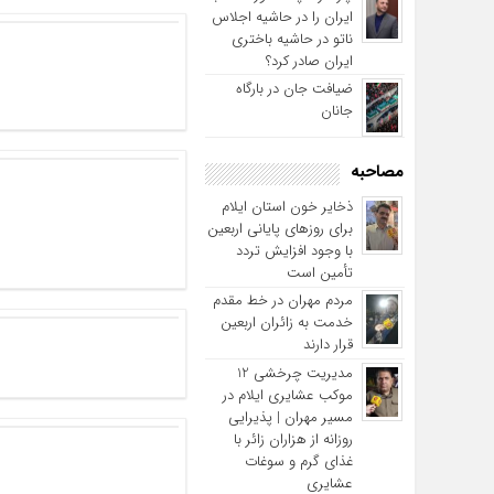
ایران را در حاشیه اجلاس
ناتو در حاشیه باختری
ایران صادر کرد؟
ضیافت جان در بارگاه
جانان
مصاحبه
ذخایر خون استان ایلام
برای روزهای پایانی اربعین
با وجود افزایش تردد
تأمین است
مردم مهران در خط مقدم
خدمت به زائران اربعین
قرار دارند
مدیریت چرخشی 12
موکب‌ عشایری ایلام در
مسیر مهران | پذیرایی
روزانه از هزاران زائر با
غذای گرم و سوغات
عشایری