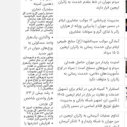
مردم مهران در خط مقدم خدمت به زائران
دهمین کمیته
اربعین قرار دارند
مشترک تجاری
دستیار رئیس کل و مدیر کل
دفتر شرق آسیا، اقیانوسیه
و شبه قاره هند سازمان
مدیریت چرخشی 12 موکب‌ عشایری ایلام
توسعه تجارت ایران، از
برگزاری دهمین کمیته
در مسیر مهران | پذیرایی روزانه از هزاران
مشترک تجاری ایران و
پاکستان در اسلام‌آباد خبر
زائر با غذای گرم و سوغات عشایری
داد.
واگذاری یک‌هزار
آمادگی موکب سیدالشهدا (ع) منابع طبیعی
واحد مسکونی به
ایلام برای خدمت‌ رسانی به زائران اربعین
زوج‌های جوان در ۱۲
تا ۱۵ مرداد
شهر جدید
معاون وزیر راه و شهرسازی
گفت که در حال حاضر
امنیت پایدار مرز مهران حاصل همدلی
فرآیند تامین حدود یک‌هزار
واحد مسکونی در هفت
مردم و نیروهای مسلح است | سپاه در اوج
استان و ۱۲ شهر جدید آغاز
شده و تا کنون مصوبات
مأموریت‌های دفاعی، خدمت‌ رسانی به
۷۰۴ واحد آن در هیات
مدیره شهرهای تابعه و
زائران را متوقف نکرد
مجمع اخذ و ابلاغ شده و
۱۹۰ واحد مسکونی دیگر نیز
هم اکنون آماده واگذاری به
استقرار ۹ کمیته فرعی در ایلام برای تسهیل
متقاضیان […]
رشد بیش از ۱۲۳
خدمات و نظارت بر بازار در ایام اربعین ۱۴۰۵
هزار واحدی شاخص
| تأمین ارز، تجهیز شبکه بانکی و مدیریت
کل بورس
دقیق توزیع اقلام اساسی در مسیر زائران
در جریان معاملات امروز ۱۲
مرداد شاخص کل بورس با
افزایش ۱۲۳ هزار و ۲۸۱
تداوم عملیات آبرسانی به زائران اربعین در
واحد در سطح ۵ میلیون و
۲۷۷ واحدی قرار گرفت.
مرز مهران با شبکه پایدار و ۹ تانکر آبرسان
افزایش اجاره‌بها را
آبفای ایلام