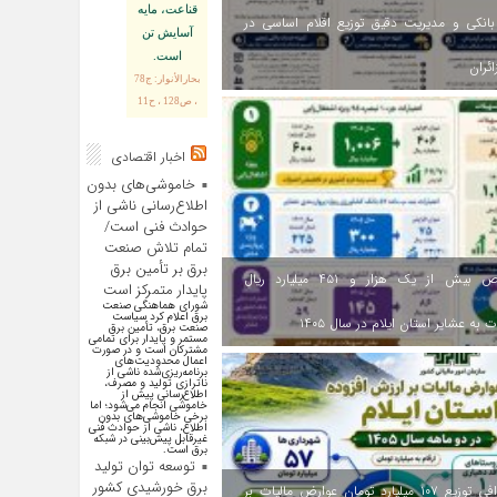
قناعت، مايه
انکی و مدیریت دقیق توزیع اقلام اساسی در
آسايش تن
است.
ائران
بحارالأنوار: ج78
، ص128 ، ح11
اخبار اقتصادی
خاموشی‌های بدون
اطلاع‌رسانی ناشی از
حوادث فنی است/
تمام تلاش صنعت
برق بر تأمین برق
اختصاص بیش از یک هزار و ۴۵۱ میلیارد ریال
پایدار متمرکز است
شورای هماهنگی صنعت
برق اعلام کرد سیاست
 به عشایر استان ایلام در سال ۱۴۰۵
صنعت برق، تأمین برق
مستمر و پایدار برای تمامی
مشترکان است و در صورت
اعمال محدودیت‌های
برنامه‌ریزی‌شده ناشی از
ناترازی تولید و مصرف،
اطلاع‌رسانی پیش از
خاموشی انجام می‌شود؛ اما
برخی خاموشی‌های بدون
اطلاع، ناشی از حوادث فنی
غیرقابل پیش‌بینی در شبکه
برق است.
توسعه توان تولید
برق خورشیدی کشور
اینفوگرافی توزیع ۱۰۷ میلیارد تومان عوارض مالیات بر