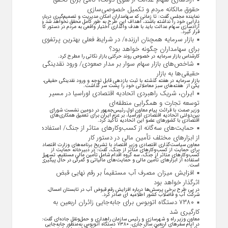
حقوق مالکانه مردم و تکمیل خصوصی‌سازی
نماینده مجلس گفت: تا زمانی که سهامداران امکان مدیریت و تصمیم‌گیری درباره
دارایی خود را نداشته باشند، اهداف این طرح به طور کامل محقق نخواهد شد و
آزادسازی سهام عدالت باید با هدف واگذاری اختیار واقعی به مردم در دستور کار
قرار گیرد.
بازار سرمایه همچنان ارزنده/ در شرایط فعلی بهترین پرتفوی
برای سهامداران چگونه خواهد بود؟
کارشناس بازار سرمایه در خصوص روند حرکتی بازار نکاتی را مطرح کرد.
شاخص‌های بازار سهام سوار بر مدار صعودی/ ورود نقدینگی
حقیقی‌ها به بازار
بازار سرمایه در هفته گذشته با ثبت بازدهی قابل توجه و ورود نقدینگی حقیقی،
یکی از هفته‌های سبز معاملاتی خود را پشت سر گذاشت.
ایران، شریک راهبردی اتحادیه اقتصادی اوراسیا در مسیر
توسعه تجارت و همگرایی منطقه‌ای
وزیر صمت با قرائت پیام معاون اول رئیس‌جمهور در دومین نشست شورای
بین‌دولتی اتحادیه اقتصادی اوراسیا، بر عزم ایران برای تعمیق همکاری‌های
اقتصادی با کشورهای عضو این اتحادیه تأکید کرد.
حمایت‌های سه‌گانه از کسب‌وکارهای متاثر از جنگ/ استفاده
از ابزارهای مختلف تأمین مالی در دستور کار
معاون سیاست‌گذاری اقتصادی وزیر اقتصاد با تشریح برنامه‌های وزارت اقتصاد
برای حمایت از کسب‌وکار‌های متاثر از جنگ، گفت: در دبیرخانه حمایت از
کسب‌وکار‌های متاثر از جنگ، سه گروه اقدام شامل تأمین مالی مستقیم، تسهیل
استفاده از ابزار‌های تأمین مالی و حمایت‌های مالیاتی و گمرکی در حال پیگیری
است.
افزایش میزان مصرف آب مستقیماً بر رقم نهایی قبض
اثرگذار خواهد بود
در پی طرح برخی پرسش‌ها درباره افزایش رقم قبوض آب در تابستان امسال،
شرکت آب و فاضلاب کشور اطلاعیه ای صادر کرد.
۷۳۸۰ دستگاه اتوبوس برای جابه‌جایی زائران اربعین به
کارگیری شد
معاون وزیر راه و شهرسازی و رئیس سازمان راهداری و حمل‌ونقل جاده‌ای گفت:
در ایام سفرهای اربعین سال جاری، ۷۳۸۰ دستگاه اتوبوس به‌منظور جابه‌جایی