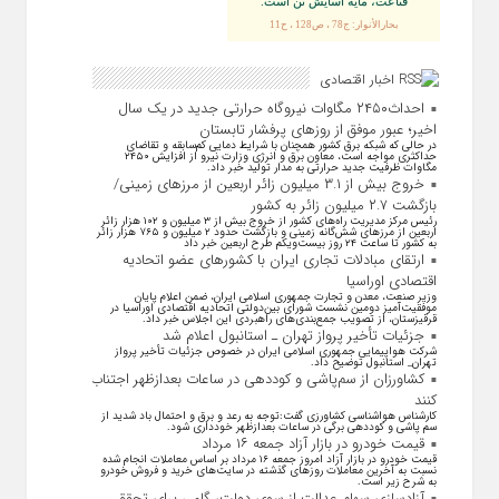
قناعت، مايه آسايش تن است.
بحارالأنوار: ج78 ، ص128 ، ح11
اخبار اقتصادی
احداث۲۴۵۰ مگاوات نیروگاه حرارتی جدید در یک سال
اخیر؛ عبور موفق از روز‌های پرفشار تابستان
در حالی که شبکه برق کشور همچنان با شرایط دمایی کم‌سابقه و تقاضای
حداکثری مواجه است، معاون برق و انرژی وزارت نیرو از افزایش ۲۴۵۰
مگاوات ظرفیت جدید حرارتی به مدار تولید خبر داد.
خروج بیش از ۳.۱ میلیون زائر اربعین از مرزهای زمینی/
بازگشت ۲.۷ میلیون زائر به کشور
رئیس مرکز مدیریت راه‌های کشور از خروج بیش از ۳ میلیون و ۱۰۲ هزار زائر
اربعین از مرزهای شش‌گانه زمینی و بازگشت حدود ۲ میلیون و ۷۶۵ هزار زائر
به کشور تا ساعت ۲۴ روز بیست‌ویکم طرح اربعین خبر داد
ارتقای مبادلات تجاری ایران با کشور‌های عضو اتحادیه
اقتصادی اوراسیا
وزیر صنعت، معدن و تجارت جمهوری اسلامی ایران، ضمن اعلام پایان
موفقیت‌آمیز دومین نشست شورای بین‌دولتی اتحادیه اقتصادی اوراسیا در
قرقیزستان، از تصویب جمع‌بندی‌های راهبردی این اجلاس خبر داد.
جزئیات تأخیر پرواز تهران ـ استانبول اعلام شد
شرکت هواپیمایی جمهوری اسلامی ایران در خصوص جزئیات تأخیر پرواز
تهران_ استانبول توضیح داد.
کشاورزان از سم‌پاشی و کوددهی در ساعات بعدازظهر اجتناب
کنند
کارشناس هواشناسی کشاورزی گفت:توجه به رعد و برق و احتمال باد شدید از
سم پاشی و کوددهی برگی در ساعات بعدازظهر خودداری شود.
قیمت خودرو در بازار آزاد جمعه ۱۶ مرداد
قیمت خودرو در بازار آزاد امروز جمعه ۱۶ مرداد بر اساس معاملات انجام شده
نسبت به آخرین معاملات روز‌های گذشته در سایت‌های خرید و فروش خودرو
به شرح زیر است.
آزادسازی سهام عدالت از سوی دولت، گامی برای تحقق