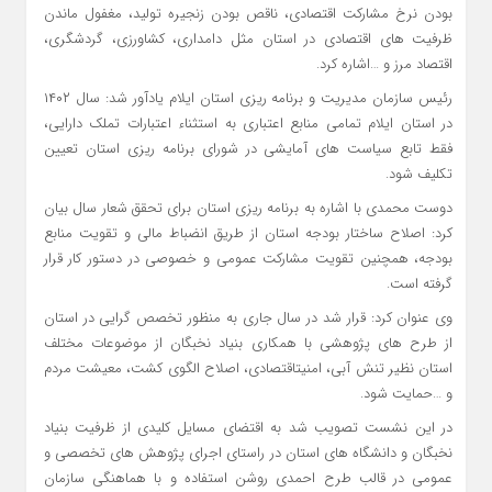
بودن نرخ مشارکت اقتصادی، ناقص بودن زنجیره تولید، مغفول ماندن
ظرفیت های اقتصادی در استان مثل دامداری، کشاورزی، گردشگری،
اقتصاد مرز و …اشاره کرد.
رئیس سازمان مدیریت و برنامه ریزی استان ایلام یادآور شد: سال ۱۴۰۲
در استان ایلام تمامی منابع اعتباری به استثناء اعتبارات تملک دارایی،
فقط تابع سیاست های آمایشی در شورای برنامه ریزی استان تعیین
تکلیف شود.
دوست محمدی با اشاره به برنامه ریزی استان برای تحقق شعار سال بیان
کرد: اصلاح ساختار بودجه استان از طریق انضباط مالی و تقویت منابع
بودجه، همچنین تقویت مشارکت عمومی و خصوصی در دستور کار قرار
گرفته است.
وی عنوان کرد: قرار شد در سال جاری به منظور تخصص گرایی در استان
از طرح های پژوهشی با همکاری بنیاد نخبگان از موضوعات مختلف
استان نظیر تنش آبی، امنیتاقتصادی، اصلاح الگوی کشت، معیشت مردم
و …حمایت شود.
در این نشست تصویب شد به اقتضای مسایل کلیدی از ظرفیت بنیاد
نخبگان و دانشگاه های استان در راستای اجرای پژوهش های تخصصی و
عمومی در قالب طرح احمدی روشن استفاده و با هماهنگی سازمان