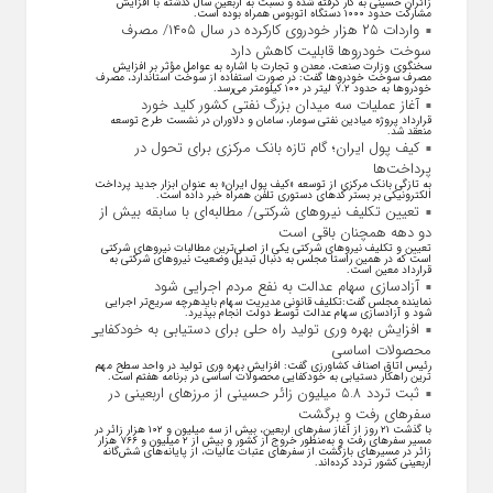
زائران حسینی به‌ کار گرفته شده و نسبت به اربعین سال گذشته با افزایش
مشارکت حدود ۱۰۰۰ دستگاه اتوبوس همراه بوده است.
واردات ۲۵ هزار خودروی کارکرده در سال ۱۴۰۵/ مصرف
سوخت خودرو‌ها قابلیت کاهش دارد
سخنگوی وزارت صنعت، معدن و تجارت با اشاره به عوامل مؤثر بر افزایش
مصرف سوخت خودرو‌ها گفت: در صورت استفاده از سوخت استاندارد، مصرف
خودرو‌ها به حدود ۷.۲ لیتر در ۱۰۰ کیلومتر می‌رسد.
آغاز عملیات سه میدان بزرگ نفتی کشور کلید خورد
قرارداد پروژه میادین نفتی سومار، سامان و دلاوران در نشست طرح توسعه
منعقد شد.
کیف پول ایران؛ گام تازه بانک مرکزی برای تحول در
پرداخت‌ها
به تازگی بانک مرکزی از توسعه «کیف پول ایران» به عنوان ابزار جدید پرداخت
الکترونیکی بر بستر کد‌های دستوری تلفن همراه خبر داده است.
تعیین تکلیف نیروهای شرکتی/ مطالبه‌ای با سابقه بیش از
دو دهه همچنان باقی است
تعیین و تکلیف نیرو‌های شرکتی یکی از اصلی‌ترین مطالبات نیرو‌های شرکتی
است که در همین راستا مجلس به دنبال تبدیل وضعیت نیرو‌های شرکتی به
قرارداد معین است.
آزادسازی سهام عدالت به نفع مردم اجرایی شود
نماینده مجلس گفت:تکلیف قانونی مدیریت سهام بایدهرچه سریع‌تر اجرایی
شود و آزادسازی سهام عدالت توسط دولت انجام بپذیرد.
افزایش بهره وری تولید راه حلی برای دستیابی به خودکفایی
محصولات اساسی
رئیس اتاق اصناف کشاورزی گفت: افزایش بهره وری تولید در واحد سطح مهم
ترین راهکار دستیابی به خودکفایی محصولات اساسی در برنامه هفتم است.
ثبت تردد ۵.۸ میلیون زائر حسینی از مرزهای اربعینی در
سفرهای رفت و برگشت
با گذشت ۲۱ روز از آغاز سفرهای اربعین، بیش از سه میلیون و ۱۰۲ هزار زائر در
مسیر سفرهای رفت و به‌منظور خروج از کشور و بیش از ۲ میلیون و ۷۶۶ هزار
زائر در مسیرهای بازگشت از سفرهای عتبات عالیات، از پایانه‌های شش‌گانه
اربعینی کشور تردد کرده‌اند.