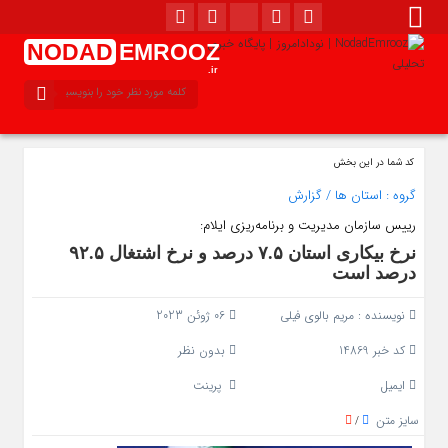
NODAD
EMROOZ
.ir
کد شما در این بخش
گروه :
استان ها
/
گزارش
رییس سازمان مدیریت و برنامه‌ریزی ایلام:
نرخ بیکاری استان ۷.۵ درصد و نرخ اشتغال ۹۲.۵
درصد است
نویسنده :
مریم بالوی فیلی
06 ژوئن 2023
کد خبر 14869
بدون نظر
ایمیل
پرینت
سایز متن
/