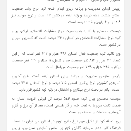
رییس ازمان مدیریت و برنامه ریزی ایلام اضافه کرد: نرخ رشد جمعیت
استان هشت دهم درصد و رتبه ایلام در کشور ۲۳ است و نرخ موالید نیز
۱۲.۶ و نرخ باروری ۱.۴۵ درصد است.
دوست محمدی با اشاره به وضعیت نرخ مشارکت اقتصادی ایلام، بیان
کرد: نرخ مشارکت اقتصادی در استان ۳۴.۱ درصد است که کمترین میزان
در کشور است.
وی تاکید کرد: جمعیت فعال استان ۴۴۸ هزار و ۴۹۲ نفر است که از این
تعداد ۱۴۱ هزار و ۸۱۴ نفر جمعیت فعال شاغل، ۱۱ هزار و ۴۳۰ نفر جمعیت
بیکار و ۲۹۵ هزار و ۷۳۹ نفر جمعیت غیرفعال است.
رئیس سازمان مدیریت و برنامه ریزی استان ایلام گفت: طبق آخرین
آمارهای کشوری نرخ بیکاری استان ۷.۵ درصد و نرخ اشتغال ۹۲.۵ درصد
است، ایلام در بحث نرخ بیکاری و اشتغال در رتبه نهم کشور قرار دارد.
دوست محمدی بیان کرد: حدود ۵۱.۴ درصد کل ارزش افزوده استان به
قیمت ثابت مربوط به نفت خام و گاز طبیعی است، بعد از آن برق و گاز و
آبرسانی، خدمات و ساختمان است.
وی اضافه کرد: از دلایل مهم نرخ بالای تورم در استان می توان به ضعف
فرهنگ کار، عدم سرمایه گذاری لازم بر اساس آمایش سرزمین، پایین