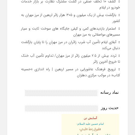
کشف ۱۰ تخلف صنفی در گشت مشترک نظارت بر بازار خدمات
خودرو در ایلام
بازگشت بیش از یک میلیون و ۳۰۵ هزار زائر اربعین از مرز مهران به
کشور
استمرار بازدیدهای کمی و کیفی جایگاه‌ های سوخت ثابت و سیار
مسیرهای مواصلاتی به مرز مهران
آبفای ایلام تأمین آب شرب زائران در مرز مهران را تا پایان بازگشت
دنبال می‌کند
تردد بیش از ۲.۵ میلیون زائر از مرز مهران/ تداوم تأمین آب خنک
تا خروج آخرین زائر
ترویج فرهنگ عاشورایی در مسیر اربعین | راه‌ اندازی «حسینه
کتاب» در موکب مرکزی دهلران
نماد رسانه
حدیث روز
آسایش تن
امام حسین علیه السلام:
القُنوعُ راحَةُ الأبدانِ؛