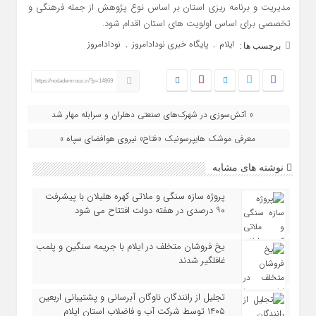
مدیریت و برنامه ریزی استان بر اساس نوع پژوهش از جمله فرهنگی و
تخصصی برای اساس اولویت های استان اقدام شود.
ایلام
پایگاه خبری نودادامروز
نودادامروز
,
,
برچسب ها :
https://nodademrooz.ir/?p=14869
« آتش‌سوزی در شهرک‌های صنعتی دهلران و سرابله مهار شد
معرفی موشک هایپرسونیک «فتاح» نیروی هوافضای سپاه »
نوشته های مشابه
پروژه سازه سنگی و ملاتی کهره هلیلان با پیشرفت
۹۰ درصدی در هفته دولت افتتاح می شود
یخ‌ فروشان متخلف در ایلام با جریمه سنگین و پلمب
غافلگیر شدند
تجلیل از رانندگان ناوگان آبرسانی و پشتیبانی اربعین
۱۴۰۵ توسط شرکت آب و فاضلاب استان ایلام