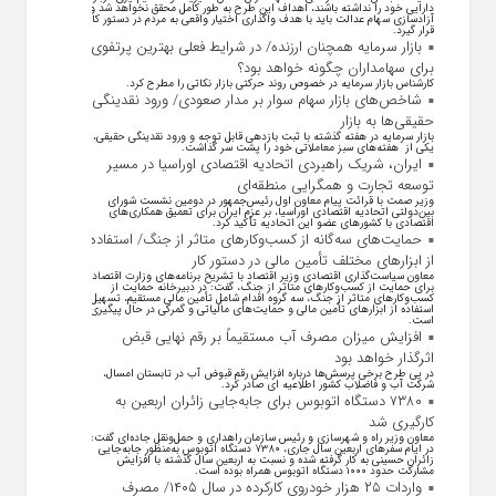
دارایی خود را نداشته باشند، اهداف این طرح به طور کامل محقق نخواهد شد و
آزادسازی سهام عدالت باید با هدف واگذاری اختیار واقعی به مردم در دستور کار
قرار گیرد.
بازار سرمایه همچنان ارزنده/ در شرایط فعلی بهترین پرتفوی
برای سهامداران چگونه خواهد بود؟
کارشناس بازار سرمایه در خصوص روند حرکتی بازار نکاتی را مطرح کرد.
شاخص‌های بازار سهام سوار بر مدار صعودی/ ورود نقدینگی
حقیقی‌ها به بازار
بازار سرمایه در هفته گذشته با ثبت بازدهی قابل توجه و ورود نقدینگی حقیقی،
یکی از هفته‌های سبز معاملاتی خود را پشت سر گذاشت.
ایران، شریک راهبردی اتحادیه اقتصادی اوراسیا در مسیر
توسعه تجارت و همگرایی منطقه‌ای
وزیر صمت با قرائت پیام معاون اول رئیس‌جمهور در دومین نشست شورای
بین‌دولتی اتحادیه اقتصادی اوراسیا، بر عزم ایران برای تعمیق همکاری‌های
اقتصادی با کشورهای عضو این اتحادیه تأکید کرد.
حمایت‌های سه‌گانه از کسب‌وکارهای متاثر از جنگ/ استفاده
از ابزارهای مختلف تأمین مالی در دستور کار
معاون سیاست‌گذاری اقتصادی وزیر اقتصاد با تشریح برنامه‌های وزارت اقتصاد
برای حمایت از کسب‌وکار‌های متاثر از جنگ، گفت: در دبیرخانه حمایت از
کسب‌وکار‌های متاثر از جنگ، سه گروه اقدام شامل تأمین مالی مستقیم، تسهیل
استفاده از ابزار‌های تأمین مالی و حمایت‌های مالیاتی و گمرکی در حال پیگیری
است.
افزایش میزان مصرف آب مستقیماً بر رقم نهایی قبض
اثرگذار خواهد بود
در پی طرح برخی پرسش‌ها درباره افزایش رقم قبوض آب در تابستان امسال،
شرکت آب و فاضلاب کشور اطلاعیه ای صادر کرد.
۷۳۸۰ دستگاه اتوبوس برای جابه‌جایی زائران اربعین به
کارگیری شد
معاون وزیر راه و شهرسازی و رئیس سازمان راهداری و حمل‌ونقل جاده‌ای گفت:
در ایام سفرهای اربعین سال جاری، ۷۳۸۰ دستگاه اتوبوس به‌منظور جابه‌جایی
زائران حسینی به‌ کار گرفته شده و نسبت به اربعین سال گذشته با افزایش
مشارکت حدود ۱۰۰۰ دستگاه اتوبوس همراه بوده است.
واردات ۲۵ هزار خودروی کارکرده در سال ۱۴۰۵/ مصرف