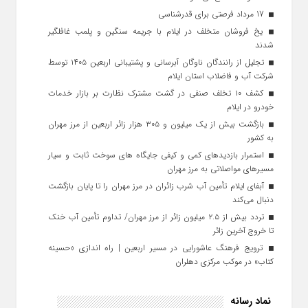
17 مرداد فرصتی برای قدرشناسی
یخ‌ فروشان متخلف در ایلام با جریمه سنگین و پلمب غافلگیر
شدند
تجلیل از رانندگان ناوگان آبرسانی و پشتیبانی اربعین ۱۴۰۵ توسط
شرکت آب و فاضلاب استان ایلام
کشف ۱۰ تخلف صنفی در گشت مشترک نظارت بر بازار خدمات
خودرو در ایلام
بازگشت بیش از یک میلیون و ۳۰۵ هزار زائر اربعین از مرز مهران
به کشور
استمرار بازدیدهای کمی و کیفی جایگاه‌ های سوخت ثابت و سیار
مسیرهای مواصلاتی به مرز مهران
آبفای ایلام تأمین آب شرب زائران در مرز مهران را تا پایان بازگشت
دنبال می‌کند
تردد بیش از ۲.۵ میلیون زائر از مرز مهران/ تداوم تأمین آب خنک
تا خروج آخرین زائر
ترویج فرهنگ عاشورایی در مسیر اربعین | راه‌ اندازی «حسینه
کتاب» در موکب مرکزی دهلران
نماد رسانه