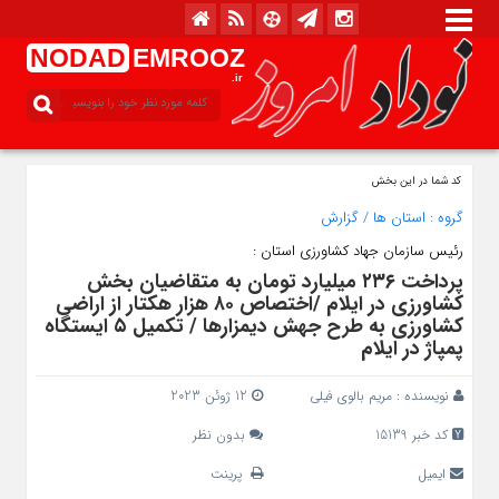
NODAD
EMROOZ
.ir
کد شما در این بخش
گروه :
استان ها
/
گزارش
رئیس سازمان جهاد کشاورزی استان :
پرداخت ۲۳۶ میلیارد تومان به متقاضیان بخش
کشاورزی در ایلام /اختصاص ۸۰ هزار هکتار از اراضی
کشاورزی به طرح جهش دیمزارها / تکمیل ۵ ایستگاه
پمپاژ در ایلام
نویسنده :
مریم بالوی فیلی
12 ژوئن 2023
کد خبر 15139
بدون نظر
ایمیل
پرینت