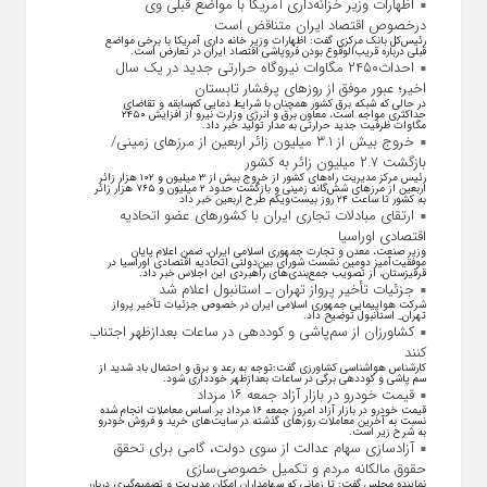
اظهارات وزیر خزانه‌داری آمریکا با مواضع قبلی وی
درخصوص اقتصاد ایران متناقض است
رئیس‌کل بانک مرکزی گفت: اظهارات وزیر خانه داری آمریکا با برخی مواضع
قبلی درباره قریب‌الوقوع بودن فروپاشی اقتصاد ایران در تعارض است.
احداث۲۴۵۰ مگاوات نیروگاه حرارتی جدید در یک سال
اخیر؛ عبور موفق از روز‌های پرفشار تابستان
در حالی که شبکه برق کشور همچنان با شرایط دمایی کم‌سابقه و تقاضای
حداکثری مواجه است، معاون برق و انرژی وزارت نیرو از افزایش ۲۴۵۰
مگاوات ظرفیت جدید حرارتی به مدار تولید خبر داد.
خروج بیش از ۳.۱ میلیون زائر اربعین از مرزهای زمینی/
بازگشت ۲.۷ میلیون زائر به کشور
رئیس مرکز مدیریت راه‌های کشور از خروج بیش از ۳ میلیون و ۱۰۲ هزار زائر
اربعین از مرزهای شش‌گانه زمینی و بازگشت حدود ۲ میلیون و ۷۶۵ هزار زائر
به کشور تا ساعت ۲۴ روز بیست‌ویکم طرح اربعین خبر داد
ارتقای مبادلات تجاری ایران با کشور‌های عضو اتحادیه
اقتصادی اوراسیا
وزیر صنعت، معدن و تجارت جمهوری اسلامی ایران، ضمن اعلام پایان
موفقیت‌آمیز دومین نشست شورای بین‌دولتی اتحادیه اقتصادی اوراسیا در
قرقیزستان، از تصویب جمع‌بندی‌های راهبردی این اجلاس خبر داد.
جزئیات تأخیر پرواز تهران ـ استانبول اعلام شد
شرکت هواپیمایی جمهوری اسلامی ایران در خصوص جزئیات تأخیر پرواز
تهران_ استانبول توضیح داد.
کشاورزان از سم‌پاشی و کوددهی در ساعات بعدازظهر اجتناب
کنند
کارشناس هواشناسی کشاورزی گفت:توجه به رعد و برق و احتمال باد شدید از
سم پاشی و کوددهی برگی در ساعات بعدازظهر خودداری شود.
قیمت خودرو در بازار آزاد جمعه ۱۶ مرداد
قیمت خودرو در بازار آزاد امروز جمعه ۱۶ مرداد بر اساس معاملات انجام شده
نسبت به آخرین معاملات روز‌های گذشته در سایت‌های خرید و فروش خودرو
به شرح زیر است.
آزادسازی سهام عدالت از سوی دولت، گامی برای تحقق
حقوق مالکانه مردم و تکمیل خصوصی‌سازی
نماینده مجلس گفت: تا زمانی که سهامداران امکان مدیریت و تصمیم‌گیری درباره