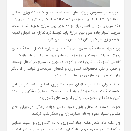
عموزاده در خصوص پروژه های نیمه تمام آب و خاک کشاورزی استان
اضافه کرد: ۲۵ طرح این حوزه در دست اقدام است و تاکنون دو میلیارد و
۴۵۰ میلیون تومان اعتبار برای جاده های بین مزارع هزینه شده است،
هرچند اعتبار جاده های بین مزارع باید توسط فرمانداران در شورای کمیته
برنامه ریزی هر شهرستان تخصیص داده می شود.
وی پروژه سامانه گرمسیری، مهار آب های مرزی، تکمیل ایستگاه های
پمپاژ، عملیات مرمت و بازسازی راه‌های بین مزارع، ارتقاء بازدهی و
کاهش استهلاک ماشین آلات و ادوات کشاورزی، تسریع در انتقال نهاده‌ها
و حمل و نقل محصولات کشاورزی و کاهش هزینه‌های تولید را از دیگر
اولویت های این سازمان در استان عنوان کرد.
نماینده ولی فقیه در سازمان جهاد کشاورزی استان ایلام نیز در این
نشست گفت: جهادسازندگی به فرمان حضرت امام(ره) تشکیل و عمده
ترین هدف آن محرومیت زدایی از روستاهای کشور بود.
حجت الاسلام عباسعلی بازیار افزود: نقش جهادسازندگی در دوران دفاع
مقدس بسیار مهم و به نام سنگرسازان بی سنگر لقب گرفتند.
وی ادامه داد: شعار هفته جهاد کشاورزی به نام “کشاورزی و امنیت غذایی
و گشایش در سفره مردم” نامگذاری شده است. در حال حاضر امنیت