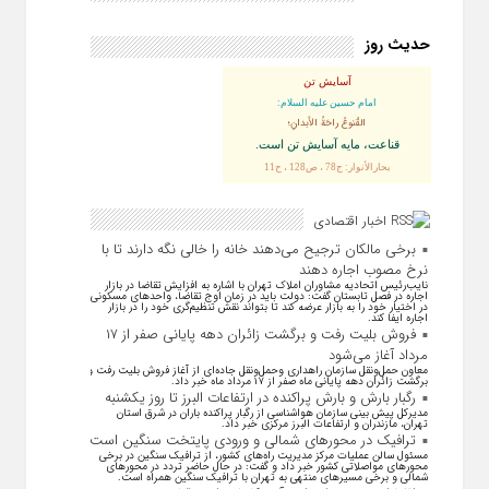
حدیث روز
آسایش تن
امام حسین علیه السلام:
القُنوعُ راحَةُ الأبدانِ؛
قناعت، مايه آسايش تن است.
بحارالأنوار: ج78 ، ص128 ، ح11
اخبار اقتصادی
برخی مالکان ترجیح می‌دهند خانه را خالی نگه دارند تا با
نرخ مصوب اجاره دهند
نایب‌رئیس اتحادیه مشاوران املاک تهران با اشاره به افزایش تقاضا در بازار
اجاره در فصل تابستان گفت: دولت باید در زمان اوج تقاضا، واحد‌های مسکونی
در اختیار خود را به بازار عرضه کند تا بتواند نقش تنظیم‌گری خود را در بازار
اجاره ایفا کند.
فروش بلیت رفت و برگشت زائران دهه پایانی صفر از ۱۷
مرداد آغاز می‌شود
معاون حمل‌ونقل سازمان راهداری وحمل‌و‌نقل جاده‌ای از آغاز فروش بلیت رفت و
برگشت زائران دهه پایانی ماه صفر از ۱۷ مرداد ماه خبر داد.
رگبار بارش و بارش پراکنده در ارتفاعات البرز تا روز یکشنبه
مدیرکل پیش بینی سازمان هواشناسی از رگبار پراکنده باران در شرق استان
تهران، مازندران و ارتفاعات البرز مرکزی خبر داد.
ترافیک در محورهای شمالی و ورودی پایتخت سنگین است
مسئول سالن عملیات مرکز مدیریت راه‌های کشور، از ترافیک سنگین در برخی
محورهای مواصلاتی کشور خبر داد و گفت: در حال حاضر تردد در محورهای
شمالی و برخی مسیرهای منتهی به تهران با ترافیک سنگین همراه است.