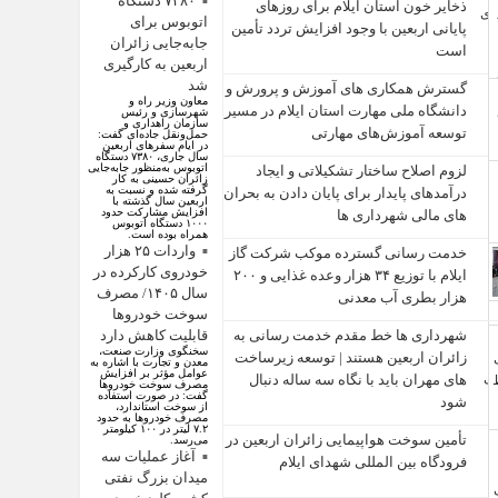
۷۳۸۰ دستگاه
ذخایر خون استان ایلام برای روزهای
اتوبوس برای
پایانی اربعین با وجود افزایش تردد تأمین
جابه‌جایی زائران
است
اربعین به کارگیری
شد
گسترش همکاری‌ های آموزش و پرورش و
معاون وزیر راه و
دانشگاه ملی مهارت استان ایلام در مسیر
شهرسازی و رئیس
سازمان راهداری و
توسعه آموزش‌های مهارتی
حمل‌ونقل جاده‌ای گفت:
در ایام سفرهای اربعین
سال جاری، ۷۳۸۰ دستگاه
اتوبوس به‌منظور جابه‌جایی
لزوم اصلاح ساختار تشکیلاتی و ایجاد
زائران حسینی به‌ کار
گرفته شده و نسبت به
درآمدهای پایدار برای پایان دادن به بحران‌
اربعین سال گذشته با
افزایش مشارکت حدود
های مالی شهرداری‌ ها
۱۰۰۰ دستگاه اتوبوس
همراه بوده است.
واردات ۲۵ هزار
خدمت رسانی گسترده موکب شرکت گاز
خودروی کارکرده در
ایلام با توزیع ۳۴ هزار وعده غذایی و ۲۰۰
سال ۱۴۰۵/ مصرف
هزار بطری آب معدنی
سوخت خودرو‌ها
شهرداری‌ ها خط مقدم خدمت ‌رسانی به
قابلیت کاهش دارد
سخنگوی وزارت صنعت،
زائران اربعین هستند | توسعه زیرساخت
معدن و تجارت با اشاره به
عوامل مؤثر بر افزایش
‌های مهران باید با نگاه سه‌ ساله دنبال
مصرف سوخت خودرو‌ها
گفت: در صورت استفاده
شود
از سوخت استاندارد،
مصرف خودرو‌ها به حدود
۷.۲ لیتر در ۱۰۰ کیلومتر
تأمین سوخت هواپیمایی زائران اربعین در
می‌رسد.
آغاز عملیات سه
فرودگاه بین المللی شهدای ایلام
میدان بزرگ نفتی