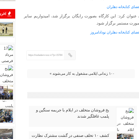
آخرین
نوان کرد: این کارگاه بصورت رایگان برگزار شد، امیدواریم سایر
صورت مستمر برگزار شود‌.
https://nodademrooz.ir/?p=15784
۱۰۰ زندانی ایلامی مشغول به کار می‌شوند »
یخ‌ فروشان متخلف در ایلام با جریمه سنگین و
پلمب غافلگیر شدند
کشف ۱۰ تخلف صنفی در گشت مشترک نظارت