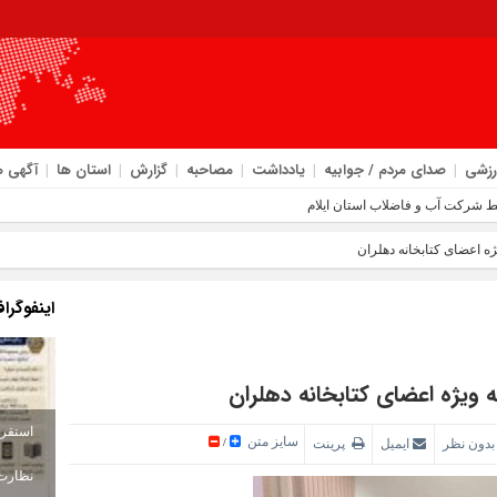
رزشی
صدای مردم / جوابیه
یادداشت
مصاحبه
گزارش
استان ها
آگهی ه
ه اعضای کتابخانه دهلران
اینفوگرا
ه ویژه اعضای کتابخانه دهلران
سایز متن
بدون نظر
ایمیل
پرینت
/