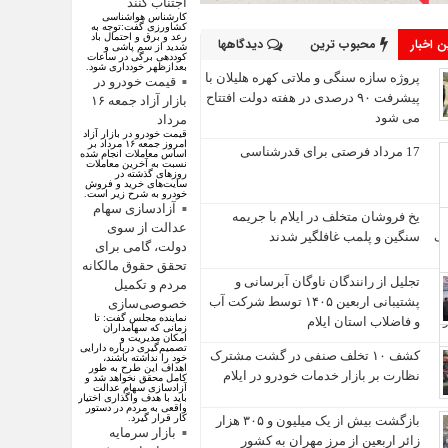
اجتناب کنند
کارشناس هواشناسی
کشاورزی گفت:توجه به
رعد و برق و احتمال باد
 اخبار
محبوب ترین
دیدگاهها
شدید از سم پاشی و
کوددهی برگی در ساعات
بعدازظهر خودداری شود.
پروژه سازه سنگی و ملاتی کهره هلیلان با
قیمت خودرو در
پیشرفت ۹۰ درصدی در هفته دولت افتتاح
بازار آزاد جمعه ۱۶
می شود
مرداد
قیمت خودرو در بازار آزاد
امروز جمعه ۱۶ مرداد بر
17 مرداد فرصتی برای قدرشناسی
اساس معاملات انجام شده
نسبت به آخرین معاملات
روز‌های گذشته در
سایت‌های خرید و فروش
خودرو به شرح زیر است.
آزادسازی سهام
یخ‌ فروشان متخلف در ایلام با جریمه
عدالت از سوی
سنگین و پلمب غافلگیر شدند
دولت، گامی برای
تحقق حقوق مالکانه
تجلیل از رانندگان ناوگان آبرسانی و
مردم و تکمیل
پشتیبانی اربعین ۱۴۰۵ توسط شرکت آب
خصوصی‌سازی
نماینده مجلس گفت: تا
و فاضلاب استان ایلام
زمانی که سهامداران
امکان مدیریت و
تصمیم‌گیری درباره دارایی
کشف ۱۰ تخلف صنفی در گشت مشترک
خود را نداشته باشند،
اهداف این طرح به طور
نظارت بر بازار خدمات خودرو در ایلام
کامل محقق نخواهد شد و
آزادسازی سهام عدالت
باید با هدف واگذاری اختیار
واقعی به مردم در دستور
کار قرار گیرد.
بازگشت بیش از یک میلیون و ۳۰۵ هزار
بازار سرمایه
زائر اربعین از مرز مهران به کشور