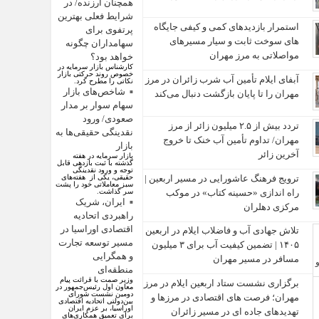
همچنان ارزنده/ در
شرایط فعلی بهترین
استمرار بازدیدهای کمی و کیفی جایگاه‌
پرتفوی برای
های سوخت ثابت و سیار مسیرهای
سهامداران چگونه
مواصلاتی به مرز مهران
خواهد بود؟
کارشناس بازار سرمایه در
خصوص روند حرکتی بازار
آبفای ایلام تأمین آب شرب زائران در مرز
نکاتی را مطرح کرد.
شاخص‌های بازار
مهران را تا پایان بازگشت دنبال می‌کند
سهام سوار بر مدار
صعودی/ ورود
تردد بیش از ۲.۵ میلیون زائر از مرز
نقدینگی حقیقی‌ها به
مهران/ تداوم تأمین آب خنک تا خروج
بازار
آخرین زائر
بازار سرمایه در هفته
گذشته با ثبت بازدهی قابل
توجه و ورود نقدینگی
ترویج فرهنگ عاشورایی در مسیر اربعین |
حقیقی، یکی از هفته‌های
سبز معاملاتی خود را پشت
راه‌ اندازی «حسینه کتاب» در موکب
سر گذاشت.
ایران، شریک
مرکزی دهلران
راهبردی اتحادیه
اقتصادی اوراسیا در
تلاش جهادی آب و فاضلاب ایلام در اربعین
مسیر توسعه تجارت
۱۴۰۵ | تضمین کیفیت آب برای ۳ میلیون
و همگرایی
مسافر در مسیر مهران
منطقه‌ای
وزیر صمت با قرائت پیام
برگزاری نشست ستاد اربعین ایلام در مرز
معاون اول رئیس‌جمهور در
دومین نشست شورای
مهران؛ فرصت‌ های اقتصادی در مرزها و
بین‌دولتی اتحادیه اقتصادی
اوراسیا، بر عزم ایران
تهدیدهای جاده‌ ای در مسیر زائران
برای تعمیق همکاری‌های