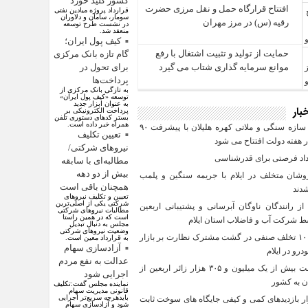
کشور کلید خورد
افتتاح قرارگاه حمل‌ و نقل مرزی حضرت
قرارداد پروژه میادین نفتی
سومار، سامان و دلاوران
رقیه (س) در مرز مهران
در نشست طرح توسعه
منعقد شد.
کیف پول ایران؛
حمایت از تولید و تثبیت اشتغال با رفع
گام تازه بانک مرکزی
موانع سرمایه‌ گذاری شتاب می‌ گیرد
برای تحول در
پرداخت‌ها
به تازگی بانک مرکزی از
توسعه «کیف پول ایران»
به عنوان ابزار جدید
بار
پرداخت الکترونیکی بر
بستر کد‌های دستوری تلفن
همراه خبر داده است.
پروژه سازه سنگی و ملاتی کهره هلیلان با پیشرفت ۹۰
تعیین تکلیف
 هفته دولت افتتاح می شود
نیروهای شرکتی/
مطالبه‌ای با سابقه
بیش از دو دهه
وشان متخلف در ایلام با جریمه سنگین و پلمب
همچنان باقی است
دند
تعیین و تکلیف نیرو‌های
شرکتی یکی از اصلی‌ترین
ز رانندگان ناوگان آبرسانی و پشتیبانی اربعین
مطالبات نیرو‌های شرکتی
است که در همین راستا
مجلس به دنبال تبدیل
وضعیت نیرو‌های شرکتی
کشف ۱۰ تخلف صنفی در گشت مشترک نظارت بر بازار
به قرارداد معین است.
آزادسازی سهام
رو در ایلام
عدالت به نفع مردم
بازگشت بیش از یک میلیون و ۳۰۵ هزار زائر اربعین از
اجرایی شود
ن به کشور
نماینده مجلس گفت:تکلیف
قانونی مدیریت سهام
بایدهرچه سریع‌تر اجرایی
 بازدیدهای کمی و کیفی جایگاه‌ های سوخت ثابت
شود و آزادسازی سهام