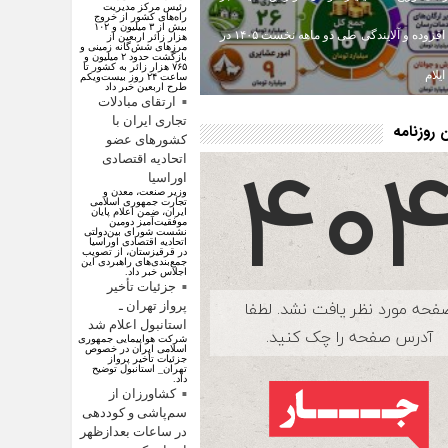
رئیس مرکز مدیریت
راه‌های کشور از خروج
بیش از ۳ میلیون و ۱۰۲
ارزش افزوده و آلایندگی طی دو ماهه نخست ۱۴۰۵ در
هزار زائر اربعین از
مرزهای شش‌گانه زمینی و
بازگشت حدود ۲ میلیون و
۷۶۵ هزار زائر به کشور تا
یلام
ساعت ۲۴ روز بیست‌ویکم
طرح اربعین خبر داد
ارتقای مبادلات
تجاری ایران با
روزنامه
کشور‌های عضو
اتحادیه اقتصادی
اوراسیا
وزیر صنعت، معدن و
تجارت جمهوری اسلامی
ایران، ضمن اعلام پایان
موفقیت‌آمیز دومین
نشست شورای بین‌دولتی
اتحادیه اقتصادی اوراسیا
در قرقیزستان، از تصویب
جمع‌بندی‌های راهبردی این
اجلاس خبر داد.
جزئیات تأخیر
پرواز تهران ـ
استانبول اعلام شد
شرکت هواپیمایی جمهوری
اسلامی ایران در خصوص
جزئیات تأخیر پرواز
تهران_ استانبول توضیح
داد.
کشاورزان از
سم‌پاشی و کوددهی
در ساعات بعدازظهر