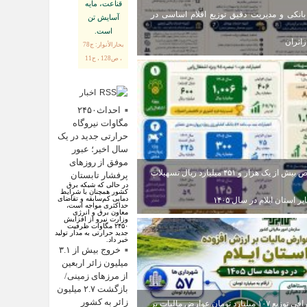
قناعت، مايه
انکی و مدیریت دقیق توزیع اقلام اساسی در
آسايش تن
است.
ائران
بحارالأنوار: ج78
، ص128 ، ح11
اخبار
اقتصادی
احداث۲۴۵۰
مگاوات نیروگاه
حرارتی جدید در یک
سال اخیر؛ عبور
موفق از روز‌های
اختصاص بیش از یک هزار و ۴۵۱ میلیارد ریال تسهیلات
پرفشار تابستان
در حالی که شبکه برق
کشور همچنان با شرایط
دمایی کم‌سابقه و تقاضای
ر استان ایلام در سال ۱۴۰۵
حداکثری مواجه است،
معاون برق و انرژی
وزارت نیرو از افزایش
۲۴۵۰ مگاوات ظرفیت
جدید حرارتی به مدار تولید
خبر داد.
خروج بیش از ۳.۱
میلیون زائر اربعین
از مرزهای زمینی/
بازگشت ۲.۷ میلیون
زائر به کشور
اینفوگرافی توزیع ۱۰۷ میلیارد تومان عوارض مالیات بر