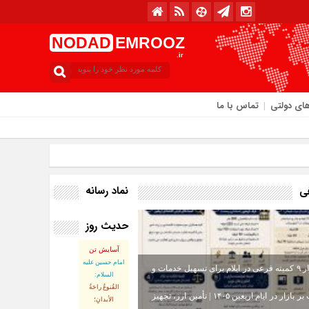
NODAD
EMROOZ
.ir
ای دولتی
تماس با ما
امروز : جمعه / ۱۶ مرداد / ۱۴۰۵
نماد رسانه
فی
حدیث روز
آسایش تن
امام حسین علیه
استقرار ۹ کمیته فرعی در ایلام برای تسهیل خدمات و
السلام:
القُنوعُ راحَةُ
نظارت بر بازار در ایام اربعین ۱۴۰۵ | تأمین ارز، تجهیز
الأبدانِ؛