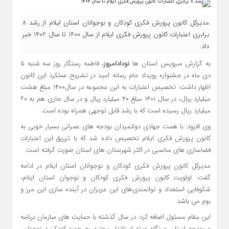
مدیرکل کانون پرورش فکری کودکان و نوجوانان استان ایلام از رشد 8
برابری اعتبارات کانون پرورش فکری ایلام از سال 1400 تا سال 1402 خبر
داد.
به گزارش سرویس استان ها
نودادامروز
، فاطمه رستگار روز سه شنبه ۵
دی ماه در جشنواره رویداد جام رسانه امید در تشریح عملکرد این کانون
اظهار داشت: تخصیص اعتبارات به این مجموعه در سال۱۴۰۰ مبلغ هشت
میلیارد ریال، در سال ۱۴۰۱ مبلغ ۴۰ میلیارد ریال و در سال جاری هم به ۶۰
میلیارد ریال رسیده است که با رشد قابل توجهی همراه بوده است.
وی افزود: با همت جهادی دولتمردان بودجه های عمرانی بسیار خوبی به
کانون پرورش فکری ایلام تخصیص داده شد که با تزریق این اعتبارات
فضاسازی های مناسبی در اکثر شهرستان های استان صورت گرفته است.
مدیرکل کانون پرورش فکری کودکان و نوجوانان استان ایلام در ادامه
گفت: اولویت کانون پرورش فکری کودکان و نوجوان استان ایلام،
شکوفایی استعداد و توانمندی‌های این عزیزان در آینده سازی این مرز و
بوم می باشد.
این مقام مسئول اضافه کرد: در سال گذشته با حمایت های سازمان برنامه
و بودجه استان و نگاه ویژه استاندار محترم به حوزه کودک و نوجوان،