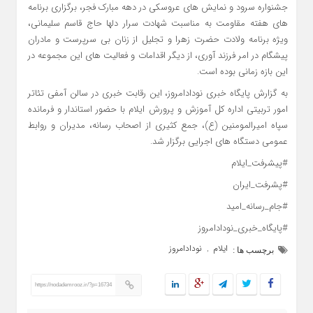
جشنواره سرود و نمایش های عروسکی در دهه مبارک فجر، برگزاری برنامه
های هفته مقاومت به مناسبت شهادت سرار دلها حاج قاسم سلیمانی،
ویژه برنامه ولادت حضرت زهرا و تجلیل از زنان بی سرپرست و مادران
پیشگام در امر فرزند آوری، از دیگر اقدامات و فعالیت های این مجموعه در
این بازه زمانی بوده است.
به گزارش پایگاه خبری نودادامروز، این رقابت خبری در سالن آمفی تئاتر
امور تربیتی اداره کل آموزش و پرورش ایلام با حضور استاندار و فرمانده
سپاه امیرالمومنین (ع)، جمع کثیری از اصحاب رسانه، مدیران و روابط
عمومی دستگاه های اجرایی برگزار شد.
#پیشرفت_ایلام
#پشرفت_ایران
#جام_رسانه_امید
#پایگاه_خبری_نودادامروز
ایلام
نودادامروز
,
برچسب ها :
https://nodademrooz.ir/?p=16734