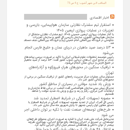
المناقب لابن شهر آشوب: ج 4 ص 73
اخبار اقتصادی
استقرار تیم مشترک نظارتی سازمان هواپیمایی، بازرسی و
تعزیرات در عملیات پروازی اربعین ۱۴۰۵
با آغاز عملیات پروازی اربعین حسینی ۱۴۰۵، تیم مشترک نظارتی متشکل از
سازمان هواپیمایی کشوری، سازمان بازرسی کل کشور و سازمان تعزیرات
حکومتی در فرودگاه بین‌المللی امام خمینی (ره) و فرودگاه بین‌المللی نجف مستقر
شد.
۵۳ درصد صید ماهیان در دریای عمان و خلیج فارس انجام
می‌شود
رئیس موسسه تحقیقات علوم شیلاتی ایران با تاکید بر ضرورت بررسی پیامد‌های
جنگ بر منابع آبزی آب‌های دریایی جنوب کشور گفت: ۵۳ درصد از صید ماهیان
در خلیج فارس و دریای عمان انجام می‌شود.
ترافیک سنگین در محورهای هراز، فیروزکوه و آزادراه‌های
تهران
مسئول سالن عملیات مرکز مدیریت راه‌های کشور از ترافیک سنگین در برخی از
محور‌های شمالی کشور خبر داد.
وزش باد شدید موقتی در بسیاری از مناطق کشور
مدیرکل پیش بینی سازمان هواشناسی گفت:امشب در برخی نقاط مازندران و
ارتفاعات البرز مرکزی، رگبار و رعد و برق و وزش باد شدید موقت را شاهد
هستیم.
مصوبه تسهیلات گمرکی در شرایط اضطرار تمدید شد
رئیس کل گمرک ایران از تمدید مصوبه تسهیلات گمرکی در شرایط اضطرار با
دستور معاون اول رئیس جمهور تا پایان شهریور ماه سال جاری خبر داد.
طرح‌های توسعه‌ای صنعت نفت با تکیه بر توان داخلی اجرا
می شود
مدیرعامل شرکت ملی نفت ایران با اشاره به ضرورت اجرای به‌موقع طرح‌های
توسعه‌ای، بر تسریع در اجرای پروژه‌ها، رفع موانع اجرایی، بهره‌گیری هرچه
بیشتر از توان داخلی و هماهنگی مستمر میان ارکان اجرایی تاکید کرد.
انتقال ۴۸ هزار زائر از مرزهای شش‌گانه با حمل‌ونقل