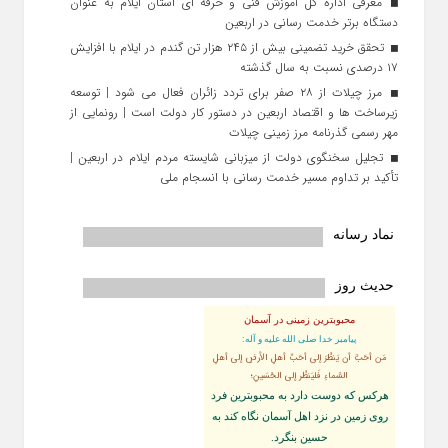
معرفی اداره کل آموزش فنی و حرفه‌ ای استان ایلام به‌ عنوان
دستگاه برتر خدمت‌ رسانی در اربعین
تحقق خرید تضمینی بیش از ۲۴۵ هزار تن گندم در ایلام با افزایش
۱۷ درصدی نسبت به سال گذشته
مرز چیلات از ۲۸ صفر برای تردد زائران فعال می‌ شود | توسعه
زیرساخت‌ ها و اقتصاد اربعین در دستور کار دولت است | رونمایی از
مهر رسمی گذرنامه مرز زمینی چیلات
تجلیل سخنگوی دولت از میزبانی شایسته مردم ایلام در اربعین |
تأکید بر تداوم مسیر خدمت‌ رسانی با انسجام ملی
نماد رسانه
حدیث روز
محبوبترین زمینی در آسمان
پيامبر خدا صلى الله عليه و آله:
مَن أحَبَّ أن يَنظُرَ إلى أحَبِّ أهلِ الأرضِ إلى أهلِ
السَّماءِ فَليَنظُر إلى الحُسَينِ؛
هركس كه دوست دارد به محبوبترين فرد
روى زمين در نزد اهل آسمان نگاه كند به
حسين بنگرد.