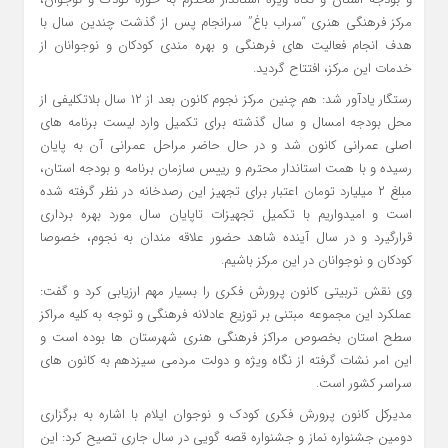
مرکز فرهنگی هنری “سراب باغ” سرانجام پس از گذشت چندین سال با
هدف انجام فعالیت های فرهنگی و بهره مندی کودکان و نوجوانان از
خدمات این مرکز، افتتاح گردید.
رستگار یادآور شد: هم چنین مرکز نجوم کانون بعد از ۱۲ سال بلاتکلیفی از
محل بودجه امسال و سال گذشته برای تکمیل وارد لیست برنامه های
اصلی عمرانی کانون شد و در حال حاضر مراحل عمرانی آن به پایان
رسیده و با همت استاندار محترم و رییس سازمان برنامه و بودجه استان،
مبلغ ۲ میلیارد تومان اعتبار برای تجهیز این رصدخانه در نظر گرفته شده
است و امیدواریم با تکمیل تجهیزات تاپایان سال مورد بهره برداری
قرارگیرد و در سال آینده شاهد حضور علاقه مندان به نجوم، خصوصا
کودکان و نوجوانان در این مرکز باشیم.
وی نقش تربیتی کانون پرورش فکری را بسیار مهم ارزیابی کرد و گفت:
عملکرد این مجموعه مبتنی بر توزیع عادلانه فرهنگی و توجه به کلیه مراکز
سطح استان بخصوص مراکز فرهنگی هنری شهرستان ها بوده است و
این امر نشات گرفته از نگاه ویژه و دولت مردمی سیزدهم به کانون های
سراسر کشور است.
مدیرکل کانون پرورش فکری کودک و نوجوان ایلام با اشاره به برگزاری
دومین جشنواره نماز و جشنواره قصه گویی در سال جاری تصیح کرد: این