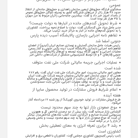
عمومی
سخنگوی قرارگاه حمل‌ونقل اربعین سازمان راهداری و حمل‌ونقل جاده‌ای از انتقال
حدود ۴۸ هزار زائر از مرز‌های شش‌گانه کشور به وسیله ناوگان حمل‌ونقل عمومی
از بامداد امروز خبر داد و گفت: بیشترین جابه‌جایی زائران مربوط به مرز مهران
با ۳۵ هزار نفر بوده است.
شرط تحویل گندم‌های مانده در انبار‌ها به دولت چیست؟
مدیر عامل بنیاد ملی گندمکاران گفت: دولت با اصلاح نحوه پرداخت، کشاورزان
را به تحویل گندم‌های مانده در انبار به مراکز خرید ترغیب می‌کند.
تفاهم نامه اجرایی بازسازی پالایشگاه آسیب دیده پارس
جنوبی امضا شد
رئیس هیئت عامل سازمان گسترش و نوسازی صنایع ایران (ایدرو) از امضای
تفاهم نامه اجرایی بازسازی پالایشگاه آسیب دیده پارس جنوبی و آغاز رسمی
عملیات اجرایی و تجهیز کارگاه پروژه توسعه و اورهال پالایشگاه سوم پارس
جنوبی (فاز‌های ۴ و ۵) توسط کنسرسیومی متشکل از شرکت‌های داخلی خبر
داد.
عملیات اجرایی جریمه مالیاتی شرکت ملی نفت متوقف
شده است
معاون امور مالیاتی مدیریت امور مالی شرکت ملی نفت ایران گفت: رقم ۲۸۷
همتی که از سوی سازمان امور مالیاتی به‌عنوان جریمه شرکت ملی نفت ایران
مطرح شده، ناشی از اختلاف برداشت از قانون پایانه‌های فروشگاهی و سامانه
مؤدیان است و با توجه به توقف عملیات اجرایی، نگرانی بابت مسدودشدن
مجدد حساب‌های شرکت ملی نفت […]
اعلام شرایط فروش مشارکت در تولید محصول سایپا از
هفته آینده
طرح فروش مشارکت در تولید خودروی کوییکS از روز شنبه ۱۷ مردادماه آغاز
می‌شود.
موج صعودی بازار تنها به چند سهم محدود نیست
کارشناس بازار سرمایه گفت: رشد بیش از دو درصدی شاخص کل و هم‌وزن،
سبزپوشی گسترده صنایع و اثرگذاری مثبت اغلب نماد‌های شاخص‌ساز، بیانگر
آن است که موج صعودی بازار تنها به چند سهم محدود نیست و بخش وسیعی
از بازار را در بر گرفته است.
رشد ۴ برابری تعرفه انرژی به معنای تعطیلی بخش
کشاورزی است
نایب رئیس کمیسیون کشاورزی مجلس گفت: کشاورزان با قطعی برق و افزایش