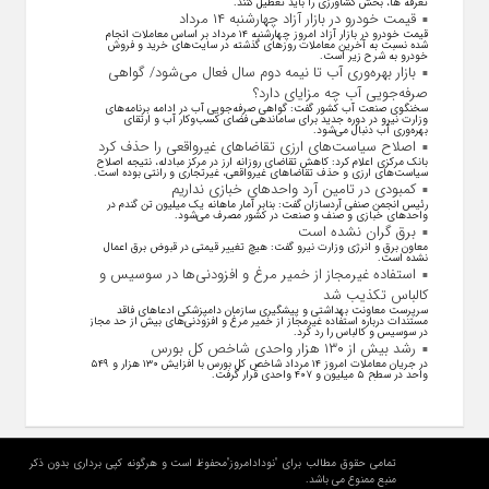
تعرفه ها، بخش کشاورزی را باید تعطیل کنند.
قیمت خودرو در بازار آزاد چهارشنبه ۱۴ مرداد
قیمت خودرو در بازار آزاد امروز چهارشنبه ۱۴ مرداد بر اساس معاملات انجام
شده نسبت به آخرین معاملات روز‌های گذشته در سایت‌های خرید و فروش
خودرو به شرح زیر است.
بازار بهره‌وری آب تا نیمه دوم سال فعال می‌شود/ گواهی
صرفه‌جویی آب چه مزایای دارد؟
سخنگوی صنعت آب کشور گفت: گواهی صرفه‌جویی آب در ادامه برنامه‌های
وزارت نیرو در دوره جدید برای ساماندهی فضای کسب‌وکار آب و ارتقای
بهره‌وری آب دنبال می‌شود.
اصلاح سیاست‌های ارزی تقاضاهای غیرواقعی را حذف کرد
بانک مرکزی اعلام کرد: کاهش تقاضای روزانه ارز در مرکز مبادله، نتیجه اصلاح
سیاست‌های ارزی و حذف تقاضا‌های غیرواقعی، غیرتجاری و رانتی بوده است.
کمبودی در تامین آرد واحد‌های خبازی نداریم
رئیس انجمن صنفی آردسازان گفت: بنابر آمار ماهانه یک میلیون تن گندم در
واحد‌های خبازی و صنف و صنعت در کشور مصرف می‌شود.
برق گران نشده است
معاون برق و انرژی وزارت نیرو گفت: هیچ تغییر قیمتی در قبوض برق اعمال
نشده است.
استفاده غیرمجاز از خمیر مرغ و افزودنی‌ها در سوسیس و
کالباس تکذیب شد
سرپرست معاونت بهداشتی و پیشگیری سازمان دامپزشکی ادعاهای فاقد
مستندات درباره استفاده غیرمجاز از خمیر مرغ و افزودنی‌های بیش از حد مجاز
در سوسیس و کالباس را رد کرد.
رشد بیش از ۱۳۰ هزار واحدی شاخص کل بورس
در جریان معاملات امروز ۱۴ مرداد شاخص کل بورس با افزایش ۱۳۰ هزار و ۵۴۹
واحد در سطح ۵ میلیون و ۴۰۷ واحدی قرار گرفت.
تمامی حقوق مطالب برای "نودادامروز"محفوظ است و هرگونه کپی برداری بدون ذکر
منبع ممنوع می باشد.