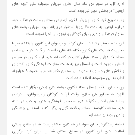
اداره کل، در سوم دی ماه سال جاری میزبان مهرواره ملی “بچه های
اربعین” در بخش ادبی نیز بوده است.
وی تصریح کرد: کانون پرورش فکری ایلام در راستای رسالت فرهنگی خود
در ایام اربعین به مدت ۲۰ روز با استقرار در پایانه مرزی مهران برنامه های
متنوع فرهنگی و دینی برای کودکان و نوجوانان اجرا نموده است.
این مقام مسئول تعداد اعضای کودک و نوجوان این کانون را ۸۲۴۸ نفر با
محوریت فعالیت های کانون، کتابخانه های دانست و گفت: در حال حاضر
تعداد ۱۷ هزار و ۵۰۰ عنوان کتاب در کتابخانه های این کانون در سراسر
استان موجود است و امسال نیز به همت معاونت فرهنگی کانون کشوری
و تلاش های دلسوزانه مدیرعامل محترم دکتر علامتی، حدود ۹ هزارجلد
کتاب به این مجموعه اضافه شده است.
وی با بیان اینکه از سال ۱۴۰۰ تاکنون برنامه های زیادی برگزار شده است
افزود: به منظور غنی سازی اوقات فراغت کودکان و نوجوانان، علاوه بر
برنامه های ابلاغی، کارگاه های تخصصی فرهنگی، هنری و ادبی در رشته
های مختلف کاردستی،نقاشی، قصه گویی، برگزار که با استقبال چشمگیر
والدین روبه رو شده ایم.
فاطمه رستگار در پایان خواستار همکاری بیشتر رسانه ها در اطلاع رسانی
فعالیت های این کانون در سطح استان شد و عنوان کرد: برگزاری