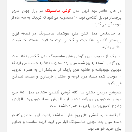
در حال حاضر مهم ترین مدل
در بازار جهان سری
گوشی سامسونگ
پرچمدار موبایل گلکسی نوت ۱۰ محسوب می‌شود که نزدیک به سه ماه از
عرضه آن می‌گذرد.
اما جدیدترین مدل تلفن های هوشمند سامسونگ دو نسخه ارزان
پرچمدار گلکسی S10 لایت و گلکسی نوت ۱۰ لایت هستند که قیمت
مناسبی دارند.
اما یکی از محبوب ترین گوشی های سامسونگ مدل گلکسی A51 است
این گوشی نسخه به روز شده میان رده محبوب A50 به حساب می آید که
دوربین بهبودیافته و حاشیه های باریک تر نمایشگر آن به‌ همراه اندروید
۱۰ موجب شده بسیار مورد توجه و استقبال خریداران و مصرف کنندگان
قرار بگیرد.
همچنین دوربین پشتی سه گانه گوشی گلکسی A50 در مدل A51 جای
خود را به دوربین چهارگانه داده و این افزایش تعداد دوربین‌ها، افزایش
وضوح تصویربرداری را نیز به همراه داشته است.
اگر قصد خرید گوشی های پرچمدار را نداشته باشید، این محصول که در
دسته میان رده موبایل سامسونگ قرار می گیرد گزینه مناسب و جذابی
برای خرید خواهد بود.