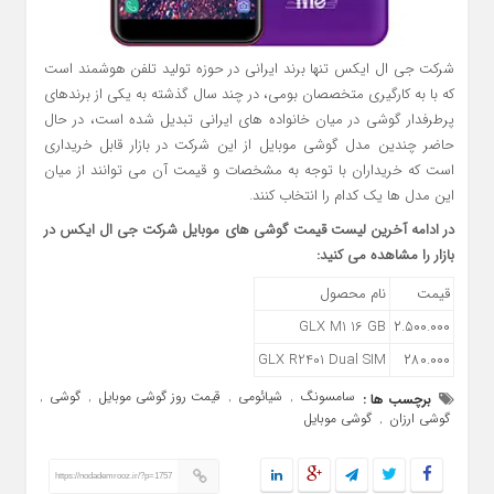
شرکت جی ال ایکس تنها برند ایرانی در حوزه تولید تلفن هوشمند است
که با به کارگیری متخصصان بومی، در چند سال گذشته به یکی از برندهای
پرطرفدار گوشی در میان خانواده های ایرانی تبدیل شده است، در حال
حاضر چندین مدل گوشی موبایل از این شرکت در بازار قابل خریداری
است که خریداران با توجه به مشخصات و قیمت آن می توانند از میان
این مدل ها یک کدام را انتخاب کنند.
در ادامه آخرین لیست قیمت گوشی های موبایل شرکت جی ال ایکس در
بازار را مشاهده می کنید:
قیمت
نام محصول
GLX M1 16 GB
۲.۵۰۰.۰۰۰
GLX R2401 Dual SIM
۲۸۰.۰۰۰
سامسونگ
شیائومی
قیمت روز گوشی موبایل
گوشی
برچسب ها :
,
,
,
,
گوشی ارزان
گوشی موبایل
,
https://nodademrooz.ir/?p=1757