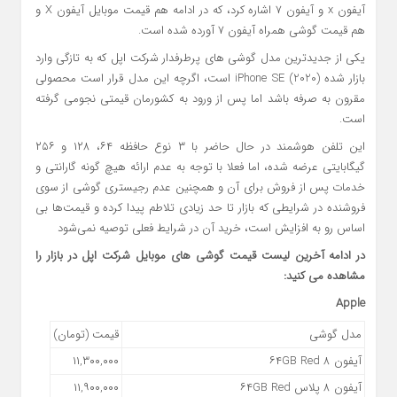
آیفون x و آیفون ۷ اشاره کرد، که در ادامه هم قیمت موبایل آیفون X و
هم قیمت گوشی همراه آیفون ۷ آورده شده است.
یکی از جدیدترین مدل گوشی های پرطرفدار شرکت اپل که به تازگی وارد
بازار شده iPhone SE (2020) است، اگرچه این مدل قرار است محصولی
مقرون به صرفه باشد اما پس از ورود به کشورمان قیمتی نجومی گرفته
است.
این تلفن هوشمند در حال حاضر با ۳ نوع حافظه ۶۴، ۱۲۸ و ۲۵۶
گیگابایتی عرضه شده، اما فعلا با توجه به عدم ارائه هیچ گونه گارانتی و
خدمات پس از فروش برای آن و همچنین عدم رجیستری گوشی از سوی
فروشنده در شرایطی که بازار تا حد زیادی تلاطم پیدا کرده و قیمت‌ها بی
اساس رو به افزایش است، خرید آن در شرایط فعلی توصیه نمی‌شود
در ادامه آخرین لیست قیمت گوشی های موبایل شرکت اپل در بازار را
مشاهده می کنید:
Apple
مدل گوشی
قیمت (تومان)
آیفون ۸ ۶۴GB Red
۱۱,۳۰۰,۰۰۰
آیفون ۸ پلاس ۶۴GB Red
۱۱,۹۰۰,۰۰۰