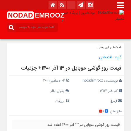
NODAD
EMROOZ
.ir
کد شما در این بخش
گروه :
اقتصادی
قیمت روز گوشی موبایل در 13 آذر 1400+ جزئیات
نویسنده :
nodademrooz
04 دسامبر 2021
کد خبر 1757
بدون نظر
ایمیل
پرینت
سایز متن
/
قیمت روز گوشی موبایل در 13 آذر 1400 اعلام شد.