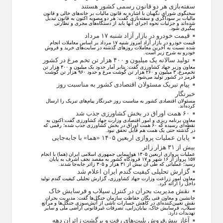
سفته‌بازی هر دو قانون رسمی کشور هستند
سخنگوی شورای نگهبان با اشاره به قانون مالیات بر خانه‌های خالی و قانون
مالیات بر سوداگری و سفته‌بازی گفت: هر دو مصوبه اکنون به قانون تبدیل
شده‌اند و جزئیات نحوه اجرای آنها باید از دستگاه‌های مجری و نظارتی
پیگیری شود.
قیمت خودرو در بازار آزاد شنبه ۱۷ مرداد
قیمت خودرو در بازار آزاد امروز شنبه ۱۷ مرداد بر اساس معاملات انجام
شده نسبت به آخرین معاملات روز‌های گذشته در سایت‌های خرید و فروش
خودرو به شرح زیر است.
تولید سالانه یک میلیون و ۴۰۰ هزار تن تخم مرغ در کشور
معاون وزیر جهاد کشاورزی گفت: بنابر آمار حدود یک میلیون و ۴۰۰ هزار تن
تخم‌مرغ، ۳ میلیون و ۲۶۰ هزار تن گوشت مرغ و حدود ۹۶۰ هزار تن گوشت
قرمز در کشور تولید می‌شود.
پیام تبریک مسئولان اقتصادی کشور به مناسبت روز
خبرنگار
مسئولان اقتصادی کشور به مناسبت روز خبرنگار پیام‌های تبریک را ارسال
کرده‌اند.
۶۰ همت اوراق در بخش کشاورزی جذب شد
معاون برنامه ریزی و امور اقتصادی وزارت جهاد کشاورزی گفت:اکنون به
نقطه‌ای رسیده که ۶۰ همت اوراق در بخش کشاورزی جذب شده؛ رقمی که
در گذشته حتی یک همت هم قابل تحقق نبود.
پایان عملیات پروازی اربعین ۱۴۰۵ «هما» با جابه‌جایی
بیش از ۳۱ هزار زائر
عملیات پروازی اربعین ۱۴۰۵ هواپیمایی جمهوری اسلامی ایران (هما) با انجام
۱۵۷ پرواز از ۱۶ شهر و ۱۷ فرودگاه کشور به مقصد نجف اشرف به پایان
رسید؛ عملیاتی که طی آن بیش از ۳۱ هزار و ۳۰۵ زائر جابه‌جا شدند.
گزارش تحلیلی کیفیت گندم ایران اعلام شد
معاون امور زراعت وزارت جهاد کشاورزی، گزارش تحلیلی کیفیت گندم تولید
داخل را ارائه کرد.
نقش مدیریت بحران در کنترل سیلاب و فرسایش خاک
جانشین و معاون فنی یگان حفاظت سازمان جنگل‌ها گفت: مدیریت بحران
نقش تعیین‌کننده‌ای در کاهش خسارات ناشی از آتش‌سوزی جنگل‌ها و مراتع،
سیلاب، فرسایش خاک، بیابان‌زایی، تصرفات غیرقانونی اراضی ملی و سایر
تهدیدات دارد.
آغاز پیش‌فروش بلیت‌های رفت و برگشت زائران دهه