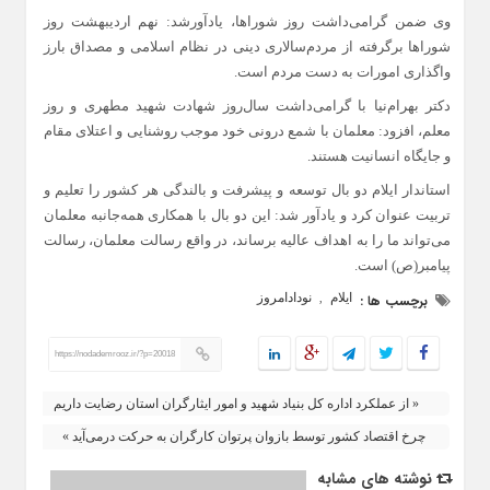
وی ضمن گرامی‌داشت روز شوراها، یادآورشد: نهم اردیبهشت روز
شوراها برگرفته از مردم‌سالاری دینی در نظام اسلامی و مصداق بارز
واگذاری امورات به دست مردم است.
دکتر بهرام‌نیا با گرامی‌داشت سال‌روز شهادت شهید مطهری و روز
معلم، افزود: معلمان با شمع درونی خود موجب روشنایی و اعتلای مقام
و جایگاه انسانیت هستند.
استاندار ایلام دو بال توسعه و پیشرفت و بالندگی هر کشور را تعلیم و
تربیت عنوان کرد و یادآور شد: این دو بال با همکاری همه‌جانبه معلمان
می‌تواند ما را به اهداف عالیه برساند، در واقع رسالت معلمان، رسالت
پیامبر(ص) است.
ایلام
نودادامروز
برچسب ها :
,
https://nodademrooz.ir/?p=20018
« از عملکرد اداره کل بنیاد شهید و امور ایثارگران استان رضایت داریم
چرخ اقتصاد کشور توسط بازوان پرتوان کارگران به حرکت درمی‌آید »
نوشته های مشابه