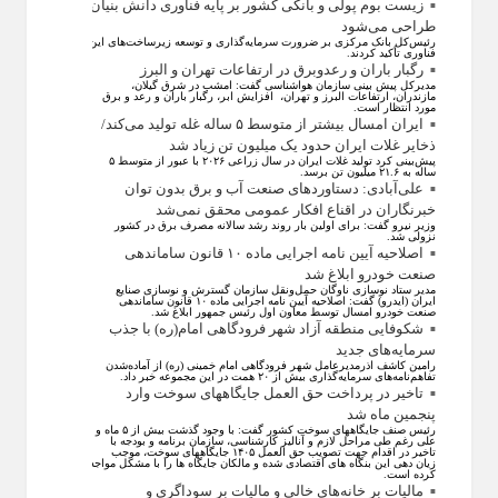
زیست بوم پولی و بانکی کشور بر پایه فناوری دانش بنیان
طراحی می‌شود
رئیس‌کل بانک مرکزی بر ضرورت سرمایه‌گذاری و توسعه زیرساخت‌های این
فناوری تأکید کردند.
رگبار باران و رعدوبرق در ارتفاعات تهران و البرز
مدیرکل پیش بینی سازمان هواشناسی گفت: امشب در شرق گیلان،
مازندران، ارتفاعات البرز و تهران، افزایش ابر، رگبار باران و رعد و برق
مورد انتظار است.
ایران امسال بیشتر از متوسط ۵ ساله غله تولید می‌کند/
ذخایر غلات ایران حدود یک میلیون تن زیاد شد
پیش‌بینی کرد تولید غلات ایران در سال زراعی ۲۰۲۶ با عبور از متوسط ۵
ساله به ۲۱.۶ میلیون تن برسد.
علی‌آبادی: دستاورد‌های صنعت آب و برق بدون توان
خبرنگاران در اقناع افکار عمومی محقق نمی‌شد
وزیر نیرو گفت: برای اولین بار روند رشد سالانه مصرف برق در کشور
نزولی شد.
اصلاحیه آیین نامه اجرایی ماده ۱۰ قانون ساماندهی
صنعت خودرو ابلاغ شد
مدیر ستاد نوسازی ناوگان حمل‌ونقل سازمان گسترش و نوسازی صنایع
ایران (ایدرو) گفت: اصلاحیه آیین نامه اجرایی ماده ۱۰ قانون ساماندهی
صنعت خودرو امسال توسط معاون اول رئیس جمهور ابلاغ شد.
شکوفایی منطقه آزاد شهر فرودگاهی امام(ره) با جذب
سرمایه‌های جدید
رامین کاشف اذرمدیرعامل شهر فرودگاهی امام خمینی (ره) از آماده‌شدن
تفاهم‌نامه‌های سرمایه‌گذاری بیش از ۲۰ همت در این مجموعه خبر داد.
تاخیر در پرداخت حق العمل جایگاههای سوخت وارد
پنجمین ماه شد
رئیس صنف جایگاههای سوخت کشور گفت: با وجود گذشت بیش از ۵ ماه و
علی رغم طی مراحل لازم و آنالیز کارشناسی، سازمان برنامه و بودجه با
تاخیر در اقدام جهت تصویب حق العمل ۱۴۰۵ جایگاههای سوخت، موجب
زیان دهی این بنگاه های اقتصادی شده و مالکان جایگاه ها را با مشکل مواجه
کرده است.
مالیات بر خانه‌های خالی و مالیات بر سوداگری و