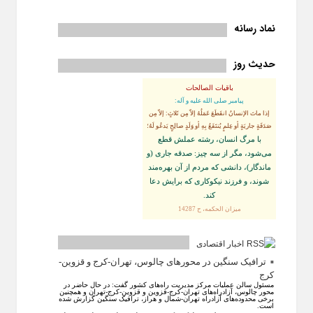
نماد رسانه
حدیث روز
باقیات الصالحات
پيامبر صلى‏ الله‏ عليه ‏و‏ آله:
إذا ماتَ الإنسانُ انقَطَعَ عَمَلُهُ إلاّ مِن ثَلاثٍ: إلاّ مِن
صَدَقَةٍ جاريَةٍ أو عِلمٍ يُنتَفَعُ بِهِ أو وَلَدٍ صالِحٍ يَدعُو لَهُ؛
با مرگ انسان، رشته عملش قطع
مى‌شود، مگر از سه چيز: صدقه جارى (و
ماندگار)، دانشى كه مردم از آن بهره‏‌مند
شوند، و فرزند نيكوكارى كه برايش دعا
كند.
ميزان الحكمه، ح 14287
اخبار اقتصادی
ترافیک سنگین در محورهای چالوس، تهران-کرج و قزوین-
کرج
مسئول سالن عملیات مرکز مدیریت راه‌های کشور گفت: در حال حاضر در
محور چالوس، آزادراه‌های تهران-کرج-قزوین و قزوین-کرج-تهران و همچنین
برخی محدوده‌های آزادراه تهران-شمال و هراز، ترافیک سنگین گزارش شده
است.