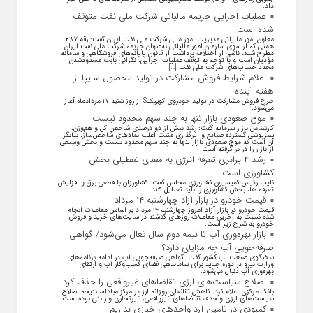
داد.
عملیات اجرایی جریمه مالیاتی شرکت ملی نفت متوقف
شده است
معاون امور مالیاتی مدیریت امور مالی شرکت ملی نفت ایران گفت: رقم ۲۸۷
همتی که از سوی سازمان امور مالیاتی به‌عنوان جریمه شرکت ملی نفت ایران
مطرح شده، ناشی از اختلاف برداشت از قانون پایانه‌های فروشگاهی و سامانه
مؤدیان است و با توجه به توقف عملیات اجرایی، نگرانی بابت مسدودشدن
مجدد حساب‌های شرکت ملی نفت […]
اعلام شرایط فروش مشارکت در تولید محصول سایپا از
هفته آینده
طرح فروش مشارکت در تولید خودروی کوییکS از روز شنبه ۱۷ مردادماه آغاز
می‌شود.
موج صعودی بازار تنها به چند سهم محدود نیست
کارشناس بازار سرمایه گفت: رشد بیش از دو درصدی شاخص کل و هم‌وزن،
سبزپوشی گسترده صنایع و اثرگذاری مثبت اغلب نماد‌های شاخص‌ساز، بیانگر
آن است که موج صعودی بازار تنها به چند سهم محدود نیست و بخش وسیعی
از بازار را در بر گرفته است.
رشد ۴ برابری تعرفه انرژی به معنای تعطیلی بخش
کشاورزی است
نایب رئیس کمیسیون کشاورزی مجلس گفت: کشاورزان با قطعی برق و افزایش
تعرفه ها، بخش کشاورزی را باید تعطیل کنند.
قیمت خودرو در بازار آزاد چهارشنبه ۱۴ مرداد
قیمت خودرو در بازار آزاد امروز چهارشنبه ۱۴ مرداد بر اساس معاملات انجام
شده نسبت به آخرین معاملات روز‌های گذشته در سایت‌های خرید و فروش
خودرو به شرح زیر است.
بازار بهره‌وری آب تا نیمه دوم سال فعال می‌شود/ گواهی
صرفه‌جویی آب چه مزایای دارد؟
سخنگوی صنعت آب کشور گفت: گواهی صرفه‌جویی آب در ادامه برنامه‌های
وزارت نیرو در دوره جدید برای ساماندهی فضای کسب‌وکار آب و ارتقای
بهره‌وری آب دنبال می‌شود.
اصلاح سیاست‌های ارزی تقاضاهای غیرواقعی را حذف کرد
بانک مرکزی اعلام کرد: کاهش تقاضای روزانه ارز در مرکز مبادله، نتیجه اصلاح
سیاست‌های ارزی و حذف تقاضا‌های غیرواقعی، غیرتجاری و رانتی بوده است.
کمبودی در تامین آرد واحد‌های خبازی نداریم