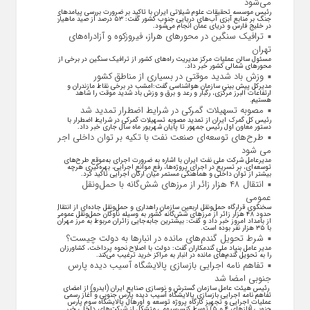
می‌شود
رئیس موسسه تحقیقات علوم شیلاتی ایران با تاکید بر ضرورت بررسی پیامد‌های
جنگ بر منابع آبزی آب‌های دریایی جنوب کشور گفت: ۵۳ درصد از صید ماهیان
در خلیج فارس و دریای عمان انجام می‌شود.
ترافیک سنگین در محورهای هراز، فیروزکوه و آزادراه‌های
تهران
مسئول سالن عملیات مرکز مدیریت راه‌های کشور از ترافیک سنگین در برخی از
محور‌های شمالی کشور خبر داد.
وزش باد شدید موقتی در بسیاری از مناطق کشور
مدیرکل پیش بینی سازمان هواشناسی گفت:امشب در برخی نقاط مازندران و
ارتفاعات البرز مرکزی، رگبار و رعد و برق و وزش باد شدید موقت را شاهد
هستیم.
مصوبه تسهیلات گمرکی در شرایط اضطرار تمدید شد
رئیس کل گمرک ایران از تمدید مصوبه تسهیلات گمرکی در شرایط اضطرار با
دستور معاون اول رئیس جمهور تا پایان شهریور ماه سال جاری خبر داد.
طرح‌های توسعه‌ای صنعت نفت با تکیه بر توان داخلی اجرا
می شود
مدیرعامل شرکت ملی نفت ایران با اشاره به ضرورت اجرای به‌موقع طرح‌های
توسعه‌ای، بر تسریع در اجرای پروژه‌ها، رفع موانع اجرایی، بهره‌گیری هرچه
بیشتر از توان داخلی و هماهنگی مستمر میان ارکان اجرایی تاکید کرد.
انتقال ۴۸ هزار زائر از مرزهای شش‌گانه با حمل‌ونقل
عمومی
سخنگوی قرارگاه حمل‌ونقل اربعین سازمان راهداری و حمل‌ونقل جاده‌ای از انتقال
حدود ۴۸ هزار زائر از مرز‌های شش‌گانه کشور به وسیله ناوگان حمل‌ونقل عمومی
از بامداد امروز خبر داد و گفت: بیشترین جابه‌جایی زائران مربوط به مرز مهران
با ۳۵ هزار نفر بوده است.
شرط تحویل گندم‌های مانده در انبار‌ها به دولت چیست؟
مدیر عامل بنیاد ملی گندمکاران گفت: دولت با اصلاح نحوه پرداخت، کشاورزان
را به تحویل گندم‌های مانده در انبار به مراکز خرید ترغیب می‌کند.
تفاهم نامه اجرایی بازسازی پالایشگاه آسیب دیده پارس
جنوبی امضا شد
رئیس هیئت عامل سازمان گسترش و نوسازی صنایع ایران (ایدرو) از امضای
تفاهم نامه اجرایی بازسازی پالایشگاه آسیب دیده پارس جنوبی و آغاز رسمی
عملیات اجرایی و تجهیز کارگاه پروژه توسعه و اورهال پالایشگاه سوم پارس
جنوبی (فاز‌های ۴ و ۵) توسط کنسرسیومی متشکل از شرکت‌های داخلی خبر