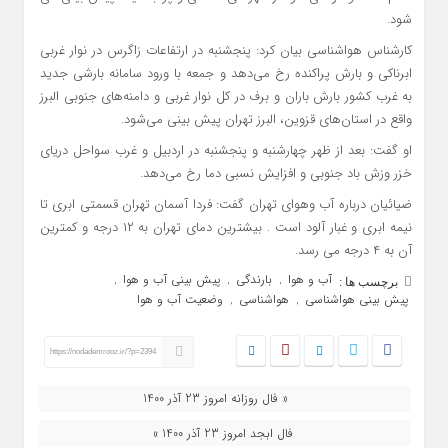
شود.
کارشناس هواشناسی بیان کرد: پنجشنبه در ارتفاعات زاگرس در نوار غربی
ابرناکی و بارش پراکنده رخ می‌دهد و جمعه با ورود سامانه بارشی جدید
به غرب کشور بارش باران و برف در کل نوار غربی و دامنه‌های جنوبی البرز
واقع در استان‌های قزوین، البرز تهران پیش بینی می‌شود.
او گفت: بعد از ظهر چهارشنبه و پنجشنبه در اردبیل و غرب سواحل دریای
خزر وزش باد جنوبی و افزایش نسبی دما رخ می‌دهد.
ضیائیان درباره آب وهوای تهران گفت: فردا آسمان تهران قسمتی ابری تا
نیمه ابری و غبار آلود است . بیشترین دمای تهران به ۱۲ درجه و کمترین
آن به ۴ درجه می رسد.
آب و هوا
بارندگی
پیش بینی آب و هوا
,
,
,
برچسب ها :
پیش بینی هواشناسی
هواشناسی
وضعیت آب و هوا
,
,
https://nodademrooz.ir/?p=2394
« فال روزانه امروز 23 آذر 1400
فال ابجد امروز 23 آذر 1400 »