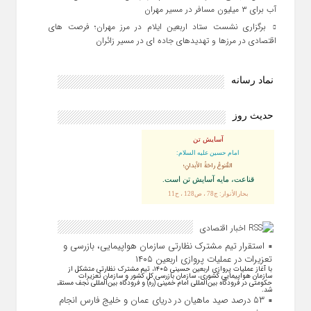
آب برای ۳ میلیون مسافر در مسیر مهران
برگزاری نشست ستاد اربعین ایلام در مرز مهران؛ فرصت‌ های
اقتصادی در مرزها و تهدیدهای جاده‌ ای در مسیر زائران
نماد رسانه
حدیث روز
آسایش تن
امام حسین علیه السلام:
القُنوعُ راحَةُ الأبدانِ؛
قناعت، مايه آسايش تن است.
بحارالأنوار: ج78 ، ص128 ، ح11
اخبار اقتصادی
استقرار تیم مشترک نظارتی سازمان هواپیمایی، بازرسی و
تعزیرات در عملیات پروازی اربعین ۱۴۰۵
با آغاز عملیات پروازی اربعین حسینی ۱۴۰۵، تیم مشترک نظارتی متشکل از
سازمان هواپیمایی کشوری، سازمان بازرسی کل کشور و سازمان تعزیرات
حکومتی در فرودگاه بین‌المللی امام خمینی (ره) و فرودگاه بین‌المللی نجف مستقر
شد.
۵۳ درصد صید ماهیان در دریای عمان و خلیج فارس انجام