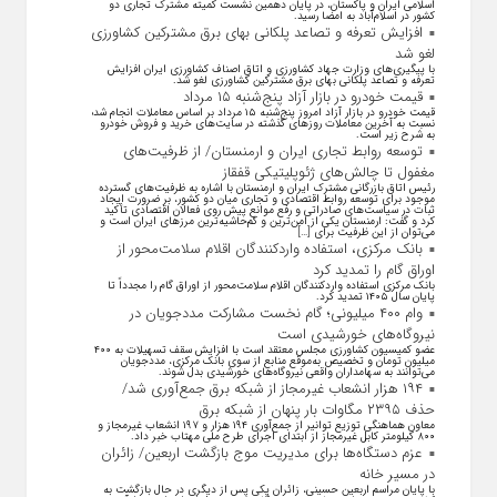
اسلامی ایران و پاکستان، در پایان دهمین نشست کمیته مشترک تجاری دو
کشور در اسلام‌آباد به امضا رسید.
افزایش تعرفه و تصاعد پلکانی بهای برق مشترکین کشاورزی
لغو شد
با پیگیری‌های وزارت جهاد کشاورزی و اتاق اصناف کشاورزی ایران افزایش
تعرفه و تصاعد پلکانی بهای برق مشترکین کشاورزی لغو شد.
قیمت خودرو در بازار آزاد پنج‌شنبه ۱۵ مرداد
قیمت خودرو در بازار آزاد امروز پنج‌شنبه ۱۵ مرداد بر اساس معاملات انجام شده
نسبت به آخرین معاملات روز‌های گذشته در سایت‌های خرید و فروش خودرو
به شرح زیر است.
توسعه روابط تجاری ایران و ارمنستان/ از ظرفیت‌های
مغفول تا چالش‌های ژئوپلیتیکی قفقاز
رئیس اتاق بازرگانی مشترک ایران و ارمنستان با اشاره به ظرفیت‌های گسترده
موجود برای توسعه روابط اقتصادی و تجاری میان دو کشور، بر ضرورت ایجاد
ثبات در سیاست‌های صادراتی و رفع موانع پیش روی فعالان اقتصادی تأکید
کرد و گفت: ارمنستان یکی از امن‌ترین و کم‌حاشیه‌ترین مرز‌های ایران است و
می‌توان از این ظرفیت برای […]
بانک مرکزی، استفاده واردکنندگان اقلام سلامت‌محور از
اوراق گام را تمدید کرد
بانک مرکزی استفاده واردکنندگان اقلام سلامت‌محور از اوراق گام را مجدداً تا
پایان سال ۱۴۰۵ تمدید کرد.
وام ۴۰۰ میلیونی؛ گام نخست مشارکت مددجویان در
نیروگاه‌های خورشیدی است
عضو کمیسیون کشاورزی مجلس معتقد است با افزایش سقف تسهیلات به ۴۰۰
میلیون تومان و تخصیص به‌موقع منابع از سوی بانک مرکزی، مددجویان
می‌توانند به سهامداران واقعی نیروگاه‌های خورشیدی بدل شوند.
۱۹۴ هزار انشعاب غیرمجاز از شبکه برق جمع‌آوری شد/
حذف ۲۳۹۵ مگاوات بار پنهان از شبکه برق
معاون هماهنگی توزیع توانیر از جمع‌آوری ۱۹۴ هزار و ۱۹۷ انشعاب غیرمجاز و
۸۰۰ کیلومتر کابل غیرمجاز از ابتدای اجرای طرح ملی مهتاب خبر داد.
عزم دستگاه‌ها برای مدیریت موج بازگشت اربعین/ زائران
در مسیر خانه
با پایان مراسم اربعین حسینی، زائران یکی پس از دیگری در حال بازگشت به