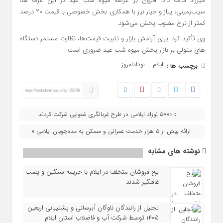
میرزاد ادامه داد: افزون بر عرضه میوه شب عید در این غرفه ها،
سیب‌زمینی، پیاز و خیار نیز با همکاری بخش خصوصی با قیمت ۲۰ درصد
کمتر از نرخ مصوب پخش می‌شود.
وی تأکید کرد: برای آرامش بازار و تثبیت قیمت‌ها، نظارت مستمر دستگاه
های متولی بر بازار پخش میوه شب عید ضروری است.
ایلام
نودادامروز
برچسب ها :
,
https://nodademrooz.ir/?p=26738
« ۵۸۰۰ نوزاد ایلامی در طرح غربالگری شنوایی شرکت کردند
ارائه بیش از ۵ هزار خدمت عمرانی و مسکن به مددجویان ایلامی »
نوشته های مشابه
یخ‌ فروشان متخلف در ایلام با جریمه سنگین و پلمب
غافلگیر شدند
تجلیل از رانندگان ناوگان آبرسانی و پشتیبانی اربعین
۱۴۰۵ توسط شرکت آب و فاضلاب استان ایلام