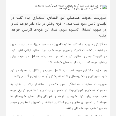
سرپرست معاونت هماهنگی امور اقتصادی استانداری ایلام گفت: در
راستای تامین میوه شب عید، ۱۰ غرفه پخش در ایلام دایر خواهد شد و
در صورت استقبال گسترده مردم، شمار این غرفه‌ها افزایش خواهد
یافت.
به گزارش سرویس استان ها
نودادامروز
، «عباس میرزاد»، در این باره روز
دوشنبه در نشست کمیته راهبری میوه شب عید استان ایلام، اظهار کرد:
در شهرستان‌های استان نیز بر اساس جمعیت، حداقل دو غرفه برای
پخش میوه شب عید دایر و فعال خواهد شد.
وی افزود: ۱۵۰ تن میوه شب عید شامل سیب و پرتقال به همراه دو تن
خرما خریداری و ذخیره‌سازی شده که پخش آن‌ها به زودی آغاز می‌شود.
سرپرست معاونت هماهنگی امور اقتصادی استاندار ایلام با اشاره به
ضرورت همکاری شهرداری‌ها در خصوص جانمایی غرفه‌های توزیع میوه
شب عید، بیان کرد: شهرداری ایلام و شهرداری‌های سایر شهرستان‌ها
موظفند با تعاون روستایی برای استقرار غرفه‌ها و تسهیل دسترسی مردم
به میوه شب عید همکاری کنند.