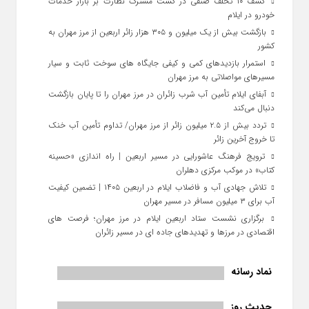
کشف ۱۰ تخلف صنفی در گشت مشترک نظارت بر بازار خدمات
خودرو در ایلام
بازگشت بیش از یک میلیون و ۳۰۵ هزار زائر اربعین از مرز مهران به
کشور
استمرار بازدیدهای کمی و کیفی جایگاه‌ های سوخت ثابت و سیار
مسیرهای مواصلاتی به مرز مهران
آبفای ایلام تأمین آب شرب زائران در مرز مهران را تا پایان بازگشت
دنبال می‌کند
تردد بیش از ۲.۵ میلیون زائر از مرز مهران/ تداوم تأمین آب خنک
تا خروج آخرین زائر
ترویج فرهنگ عاشورایی در مسیر اربعین | راه‌ اندازی «حسینه
کتاب» در موکب مرکزی دهلران
تلاش جهادی آب و فاضلاب ایلام در اربعین ۱۴۰۵ | تضمین کیفیت
آب برای ۳ میلیون مسافر در مسیر مهران
برگزاری نشست ستاد اربعین ایلام در مرز مهران؛ فرصت‌ های
اقتصادی در مرزها و تهدیدهای جاده‌ ای در مسیر زائران
نماد رسانه
حدیث روز