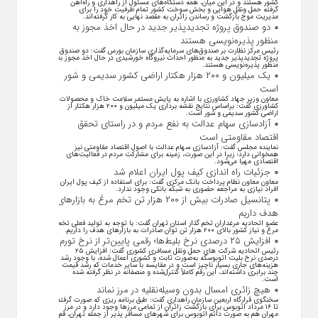
کشور هستند و در این میان، همه دستگاه‌های مسئول از راهداری و راه‌آهن
گرفته حمل ونقل هوایی و بخش سوخت کشور تمام ظرفیت خود را برای
مدیریت موج بازگشت و رساندن زائران به مقصد نهایی به کار گرفته‌اند.
دو صندوق پروژه تجدیدپذیر جدید در حال اخذ مجوز به
منظور پذیره‌نویسی هستند
رئیس مرکز نظارت بر صندوق‌های سرمایه‌گذاری سازمان بورس گفت: دو صندوق
پروژه تجدیدپذیر جدید به منظور احداث نیروگاه خورشیدی در حال اخذ مجوز به
منظور پذیره‌نویسی هستند.
یک میلیون و ۲۰۰ هزار هکتار اراضی کشور سدیمی و شور
است
معاون وزیر جهاد کشاورزی با اشاره به پایش مستمر سلامت خاک و محصولات
کشاورزی گفت: براساس نتایج نقشه برداری یک میلیون و ۲۰۰ هزار هکتار از
اراضی کشور سدیمی و شور است.
آزادسازی سهام عدالت به نفع مردم و در راستای تحقق
اقتصاد مقاومتی است
نماینده مجلس گفت: آزادسازی سهام عدالت با اصول اقتصاد مقاومتی نیز
همخوانی دارد؛ زیرا در این صورت، زمینه برای مشارکت مردم در فعالیت‌های
اقتصادی مهیا می‌شود.
جزئیات راه اندازی کیف پول ایران اعلام شد
معاون معاون نظام پرداخت بانک مرکزی گفت: برای استفاده از کیف پول ایران
افراد نیازی به مراجعه حضوری به شبکه بانکی وجود ندارد.
پتانسیل صادرات بیش از ۲۰۰ هزار تن تخم مرغ به بازار‌های
هدف داریم
عضو اتحادیه مرغداران تخم گذار استان تهران گفت: با توجه به تولید فعلی تخم
مرغ و نیاز کشور بالای ۲۰۰ هزار تن توان صادرات به بازار‌های هدف را داریم.
افزایش ۲۵ درصدی نرخ بلیط‌ها؛ رقمی پایین‌تر از نرخ تورم
رئیس اتحادیه شرکت های حمل ونقل مسافری کشوری گفت: افزایش ۲۵
درصدی نرخ بلیت اتوبوسکه به‌صورت ثابت و کشوری اعمال شده، با وجود رشد
هزینه‌های جاری بسیار ناچیز است و در مقایسه با سایر خدمات که رشد قیمت
چند برابری داشته‌اند، این رقم کاملاً کنترل‌شده و منصفانه در نظر گرفته شده
است.
هیچ زائری امسال بدون وسیله‌نقلیه در مرز نماند
سخنگوی قرارگاه اربعین سازمان راهداری گفت: طبق برنامه ریزی که صورت گرفته
تا ۱۶ مرداد اتوبوس برای بازگشت زائران از تمامی مرز‌ها وجود دارد و در مرز
مهران هم به صورت دائم اتوبوس برای شهر‌های مسافر پذیر از جمله تهران، قم،