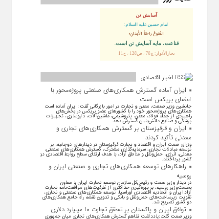
آسایش تن
امام حسین علیه السلام:
القُنوعُ راحَةُ الأبدانِ؛
قناعت، مايه آسايش تن است.
بحارالأنوار: ج78 ، ص128 ، ح11
اخبار اقتصادی
ایران آماده گسترش همکاری‌های صنعتی پروژه‌محور با
اعضای بریکس است
جانشین وزیر صنعت، معدن و تجارت در امور بازرگانی گفت: ایران آماده است
همکاری‌های پروژه‌محور خود را با کشور‌های عضو بریکس در بخش‌های
راهبردی از جمله فولاد، معدن، پتروشیمی، ماشین‌آلات، داروسازی، تجهیزات
پزشکی و صنایع دانش‌بنیان گسترش دهد.
ایران و قرقیزستان بر گسترش همکاری‌های تجاری و
معدنی تأکید کردند
وزرای صمت ایران و اقتصاد و تجارت قرقیزستان در دیدار‌های دوجانبه، بر
توسعه مبادلات تجاری، سرمایه‌گذاری مشترک، گسترش همکاری‌های صنعتی،
معدنی، انرژی، حمل‌ونقل و مناطق آزاد، با هدف ارتقای سطح روابط اقتصادی دو
کشور پرداختند.
راهکارهای توسعه همکاری‌های تجاری و صنعتی ایران و
روسیه
در دیدار وزیر صمت و رئیس‌کل سازمان توسعه تجارت ایران با معاون
نخست‌وزیر روسیه، بر بهره‌گیری حداکثری از ظرفیت‌های موافقت‌نامه تجارت
آزاد ایران و اتحادیه اقتصادی اوراسیا، توسعه همکاری‌های صنعتی و تجاری،
تقویت زیرساخت‌های حمل‌ونقل و بانکی و تدوین نقشه راه جامع همکاری‌های
دو کشور تصریح شد.
توافق ایران و پاکستان بر تحقق تجارت ۱۰ میلیارد دلاری
وزیر صمت گفت:یادداشت تفاهم گسترش همکاری‌های تجاری میان جمهوری