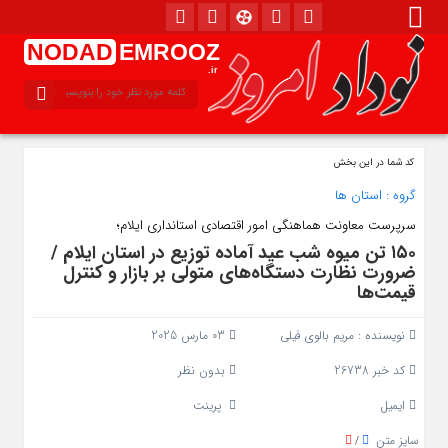
NODAD
EMROOZ
.ir
کد شما در این بخش
گروه :
استان ها
سرپرست معاونت هماهنگی امور اقتصادی استانداری ایلام؛
۱۵۰ تن میوه شب عید آماده توزیع در استان ایلام /
ضرورت نظارت دستگاه‌های متولی بر بازار و کنترل
قیمت‌ها
نویسنده :
مریم بالوی فیلی
03 مارس 2025
کد خبر 26738
بدون نظر
ایمیل
پرینت
سایز متن
/