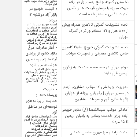
معاون وزیر نفت مورد تاکید
نخستین کمیته جامع رصد بازار در ایلام
قرار گرفت.
جهت مبارزه با نوسان قیمت‌ ها و تأمین
قیمت خودرو در
امنیت غذایی مستقر شده است
بازار آزاد دوشنبه ۱۲
مرداد
انجام تشریفات گمرکی کالاهای همراه بیش
قیمت خودرو در بازار آزاد
امروز دوشنبه ۱۲ مرداد بر
از ۸۰۰ هزار و ۱۲۱ مسافر وزائر در گمرک
اساس معاملات انجام شده
نسبت به آخرین معاملات
مهران
روز‌های گذشته در
سایت‌های خرید و فروش
خودرو به شرح زیر است.
انجام تشریفات گمرکی خروج ۲۸۵۰ کامیون
آغاز صادرات مرغ
مازاد کشور از روزهای
حامل کالاهای مصرفی و تجهیزات مواکب
آینده/ زنجیره تامین
هوشمند می شود
مردم مهران در خط مقدم خدمت به زائران
مدیر عامل اتحادیه
مرغداران گوشتی از صادرات
اربعین قرار دارند
نخستین محموله های
صادراتی مرغ طی روزهای
آینده به عراق د افغانستان
خبر داد.
مدیریت چرخشی 12 موکب‌ عشایری ایلام
تقویت
در مسیر مهران | پذیرایی روزانه از هزاران
زیرساخت‌ها و
زائر با غذای گرم و سوغات عشایری
حمایت از برنامه‌های
توسعه‌ای در مناطق
آمادگی موکب سیدالشهدا (ع) منابع طبیعی
آزاد
ایلام برای خدمت‌ رسانی به زائران اربعین
دبیر شورایعالی مناطق آزاد
و ویژه اقتصادی نیز با اعلام
تا ۱۵ مرداد
آمادگی برای همکاری و
پیگیری موضوعات
مطرح‌شده، بر ضرورت
امنیت پایدار مرز مهران حاصل همدلی
هماهنگی و تعامل مستمر
میان دستگاه‌های اجرایی و