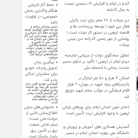
است.
گندم در ایلام با افزایش ۱۷ درصدی نسبت
حفظ آثار تاریخی
به سال گذشته
هنگام واگذاری بخش
خصوصی، در اولویت
مرز چیلات از ۲۸ صفر برای تردد زائران
باشد
فعال می‌ شود | توسعه زیرساخت‌ ها و
رئیس سازمان برنامه و
بودجه کشور خواستار توجه
اقتصاد اربعین در دستور کار دولت است |
ویژه به حفظ آثار تاریخی در
واگذاری بهره‌برداری این آثار
رونمایی از مهر رسمی گذرنامه مرز زمینی
به بخش غیر دولتی شد و
گفت: پس از تعیین و
چیلات
تصویب ضوابط واگذاری
این بنا‌ها در هیئت دولت،
اقدامات اجرایی از سوی
تجلیل سخنگوی دولت از میزبانی شایسته
دستگاه‌های مرتبط آغاز
می‌شود.
مردم ایلام در اربعین | تأکید بر تداوم مسیر
پیگیری زمان
خدمت‌ رسانی با انسجام ملی
تحویل واردات خودرو
برای مشتریان امکان
اسکان ۳ هزار و ۵۰ نفر ایثارگر در
پذیر شد
زائرسراهای بنیاد شهید در مهران؛ ۶ هزار
کارشناس خودرو گفت: بازار
خودرو طی چند روز گذشته
اقلام فرهنگی در موکب سلام شهید توزیع
روندی صعودی داشته که
این افزایش قیمت بیشتر
شد
در بخش خودرو‌های
وارداتی مشاهده شده
است.
ذخایر خون استان ایلام برای روزهای پایانی
خاموشی‌های بدون
اطلاع‌رسانی ناشی از
اربعین با وجود افزایش تردد تأمین است
حوادث فنی است/
تمام تلاش صنعت
گسترش همکاری‌ های آموزش و پرورش و
برق بر تأمین برق
دانشگاه ملی مهارت استان ایلام در مسیر
پایدار متمرکز است