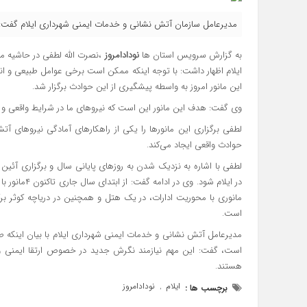
مدیرعامل سازمان آتش نشانی و خدمات ایمنی شهرداری ایلام گفت: ۲ هزار و ۲۶۰ مورد حادثه در شهر ایلام طی سال جاری رخ داده اس
به گزارش سرویس استان ها
نودادامروز
،نصرت الله لطفی در حاشیه مان
ایلام اظهار داشت: با توجه اینکه ممکن است برخی عوامل طبیعی و ان
این مانور امروز به واسطه پیشگیری از این حوادث برگزار شد.
وی گفت: هدف این مانور این است که نیروهای ما در شرایط واقعی و هن
لطفی برگزاری این مانورها را یکی از راهکارهای آمادگی نیروهای آتش 
حوادث واقعی ایجاد می‌کند.
لطفی با اشاره به نزدیک شدن به روزهای پایانی سال و برگزاری آئ
در ایلام شود
مانوری با محوریت ادارات، در یک هتل و همچنین در دریاچه کوثر برگ
است.
است، گفت: این مهم نیازمند نگرش جدید در خصوص ارتقا ایمنی 
هستند.
ایلام
نودادامروز
برچسب ها :
,