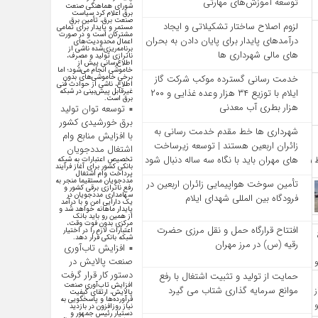
توسعه آموزش‌های مهارتی
شورای هماهنگی صنعت
برق اعلام کرد سیاست
صنعت برق، تأمین برق
لزوم اصلاح ساختار تشکیلاتی و ایجاد
مستمر و پایدار برای تمامی
مشترکان است و در صورت
درآمدهای پایدار برای پایان دادن به بحران‌
اعمال محدودیت‌های
برنامه‌ریزی‌شده ناشی از
های مالی شهرداری‌ ها
ناترازی تولید و مصرف،
اطلاع‌رسانی پیش از
خاموشی انجام می‌شود؛ اما
برخی خاموشی‌های بدون
خدمت رسانی گسترده موکب شرکت گاز
اطلاع، ناشی از حوادث فنی
غیرقابل پیش‌بینی در شبکه
ایلام با توزیع ۳۴ هزار وعده غذایی و ۲۰۰
برق است.
هزار بطری آب معدنی
توسعه توان تولید
برق خورشیدی کشور
شهرداری‌ ها خط مقدم خدمت ‌رسانی به
با افزایش منابع وام
زائران اربعین هستند | توسعه زیرساخت
اشتغال مددجویان
‌های مهران باید با نگاه سه‌ ساله دنبال شود
تخصیص اعتبارات به شبکه
بانکی کشور برای آغاز فرآیند
پرداخت وام اشتغال
مددجویان مستقیما منجر به
تأمین سوخت هواپیمایی زائران اربعین در
رفع ناترازی برقی کشور و
سهامداری مددجویان در
فرودگاه بین المللی شهدای ایلام
یک دارایی امن و با درآمد
پایدار ماهانه خواهد شد و
از همین رو باید بانک
مرکزی بدون فوت وقت،
افتتاح قرارگاه حمل‌ و نقل مرزی حضرت
اعتبارات لازم را در اختیار
شبکه بانکی قرار دهد.
رقیه (س) در مرز مهران
افزایش تاب‌آوری
صنعت پالایش در
دستور کار قرار گرفت
حمایت از تولید و تثبیت اشتغال با رفع
افزایش تاب‌آوری صنعت
موانع سرمایه‌ گذاری شتاب می‌ گیرد
پالایش، ارتقای کیفیت
فرآورده‌ها و پاسخگویی به
نیاز روزافزون در بازدید
دستیار رئیس جمهور و