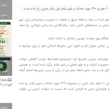
شبکه ب
ت.
مسیر ز
ور امداد و نجات و اطفا حریق در طبقات با محوریت بیمارستان َرازی شهر
سانی در محیط‌های خاص مانند مراکز اقامتی یا درمانی حوادثی رخ دهد،
گام بروز حوادث، بهترین عملکرد را داشته باشند.
نشانی عنوان کرد و افزود: این مانورها آمادگی لازم را برای مواجهه با
ین چهارشنبه سوری، تصریح کرد: امیدواریم هشدارها موجب کاهش حوادث
. وی در ادامه گفت: از ابتدای سال جاری تاکنون ۴مانور با محوریت ادارات و به طور فصلی در شهر ایلام برگزار شده است، و هچنین
زار شد و یک مانور لحظه صفر نیز در یکی از پمپ بنزین‌ها انجام گرفته
تسهیلات
مدیرعامل آتش نشانی و خدمات ایمنی شهرداری ایلام با بیان اینکه طی ۱۱ ماهه سال جاری در مجموع ۲۲۶۰ مورد حادثه در شهر ایلام رخ داده
و هشداری جدی به افرادی است که نسبت به حوادث ایمنی بی تفاوت