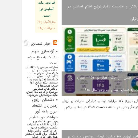
قناعت، مايه
انکی و مدیریت دقیق توزیع اقلام اساسی در
آسايش تن
است.
ائران
بحارالأنوار: ج78
، ص128 ، ح11
اخبار اقتصادی
آزادسازی سهام
عدالت به نفع مردم
است
نماینده مجلس با انتقاد از
ادامه مدیریت دولتی
شرکت‌های سهام عدالت،
تأکید کرد: بسیاری از این
اختصاص بیش از یک هزار و ۴۵۱ میلیارد ریال
شرکت‌ها نه‌تنها سودآور
نیستند، بلکه منابع آنها
صرف هزینه‌ها و
پاداش‌های مدیریتی
 به عشایر استان ایلام در سال ۱۴۰۵
می‌شود و در نهایت چیزی
عاید سهامداران نمی‌شود.
دشمنان آرزوی
زمین‌زدن اقتصاد
ایران را به گور
خواهند برد + فیلم
وزیر امور اقتصادی و
دارایی با اشاره به اعتراف
دشمنان متخاصم درباره
اجرای جنگ ترکیبی علیه
اقتصاد ایران گفت: دشمنان
اینفوگرافی توزیع ۱۰۷ میلیارد تومان عوارض مالیات بر
همان‌طور که در جنگ