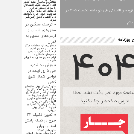
نظامی و سایبری علیه کشور
اقدام کردند، جنگ اقتصادی
را نیز در دستور کار قرار
ارزش افزوده و آلایندگی طی دو ماهه نخست ۱۴۰۵ در
داده‌اند، اما ملت ایران با
مقاومت خود اجازه نخواهد
داد اقتصاد کشور زمین‌گیر
شود.
یلام
ترافیک سنگین در
محورهای شمالی و
آزادراه‌های منتهی به
روزنامه
تهران
مسئول سالن عملیات مرکز
مدیریت راه‌های کشور، از
ترافیک سنگین در برخی
محور‌های شمالی و
آزادراه‌های منتهی به تهران
خبر داد.
وزش باد شدید
طی ۵ روز آینده در
نواحی شمال شرق
کشور
مدیرکل پیش بینی سازمان
هواشناسی گفت: پنج روز
آینده در شمال شرق، شرق،
جنوب شرق، برخی نقاط
مرکز و دامنه‌های جنوبی
البرز مرکزی در برخی
ساعات وزش باد شدید و
گردوخاک پیش بینی
می‌شود.
تعیین تکلیف ۲۱۱
طرح در کمیته پایش
استان تهران
مدیرعامل شرکت
شهرک‌های صنعتی استان