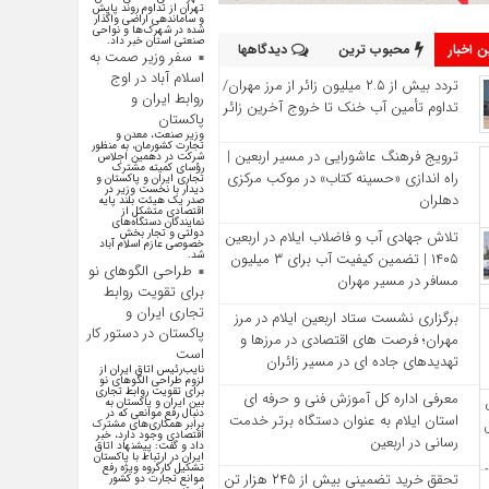
تهران از تداوم روند پایش
و ساماندهی اراضی واگذار
شده در شهرک‌ها و نواحی
صنعتی استان خبر داد.
 اخبار
محبوب ترین
دیدگاهها
سفر وزیر صمت به
اسلام آباد در اوج
تردد بیش از ۲.۵ میلیون زائر از مرز مهران/
روابط ایران و
تداوم تأمین آب خنک تا خروج آخرین زائر
پاکستان
وزیر صنعت، معدن و
تجارت کشورمان، به منظور
ترویج فرهنگ عاشورایی در مسیر اربعین |
شرکت در دهمین اجلاس
رؤسای کمیته مشترک
راه‌ اندازی «حسینه کتاب» در موکب مرکزی
تجاری ایران و پاکستان و
دیدار با نخست وزیر در
دهلران
صدر یک هیئت بلند پایه
اقتصادی متشکل از
نمایندگان دستگاه‌های
دولتی و تجار بخش
تلاش جهادی آب و فاضلاب ایلام در اربعین
خصوصی عازم اسلام آباد
شد.
۱۴۰۵ | تضمین کیفیت آب برای ۳ میلیون
طراحی الگوهای نو
مسافر در مسیر مهران
برای تقویت روابط
تجاری ایران و
برگزاری نشست ستاد اربعین ایلام در مرز
پاکستان در دستور کار
مهران؛ فرصت‌ های اقتصادی در مرزها و
است
تهدیدهای جاده‌ ای در مسیر زائران
نایب‌رئیس اتاق ایران از
لزوم طراحی الگوهای نو
برای تقویت روابط تجاری
معرفی اداره کل آموزش فنی و حرفه‌ ای
بین ایران و پاکستان به
دنبال رفع موانعی که در
استان ایلام به‌ عنوان دستگاه برتر خدمت‌
برابر همکاری‌های مشترک
اقتصادی وجود دارد، خبر
رسانی در اربعین
داد و گفت: پیشنهاد اتاق
ایران در ارتباط با پاکستان
تشکیل کارگروه ویژه رفع
تحقق خرید تضمینی بیش از ۲۴۵ هزار تن
موانع تجارت دو کشور