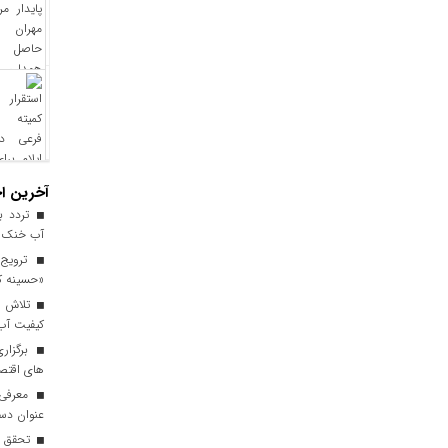
آخرین اخ
آب خنک تا
ترویج 
«حسینه ک
کیفیت آب برای ۳ میلیون مس
برگزاری
های اقتصا
معرفی ا
عنوان دست