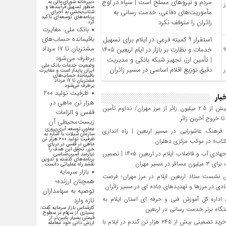
مردم و نیروهای مسلح است | سپاه در اوج
دبیرخانه شورای‌عالی به
منظور تسهیل فرآیند‌ها و
مأموریت‌های دفاعی، خدمت‌ رسانی به
شتاب‌بخشی به اجرای
برنامه‌های توسعه‌ای تأکید
زائران را متوقف نکرد
کرد.
بانک ملی: مغایرت
باقیمانده حساب‌های
استقرار ۹ کمیته فرعی در ایلام برای تسهیل
مشتریان تا ۱۷ مرداد
خدمات و نظارت بر بازار در ایام اربعین ۱۴۰۵
برطرف می‌شود
| تأمین ارز، تجهیز شبکه بانکی و مدیریت
وضعیت خدمات بانک ملی
دقیق توزیع اقلام اساسی در مسیر زائران
ایران پایدار است و مغایرت‌
باقیمانده حساب‌های
مشتریان تا 17 مرداد
برطرف می‌شود.
ظرفیت تولید ۲۰۰
بار
هزار تن ماهی در
تردد بیش از ۲.۵ میلیون زائر از مرز مهران/ تداوم تأمین
قفس و الزامات
 خروج آخرین زائر
زیست‌محیطی آن
معاون توسعه آبزی‌پروری
فرهنگ عاشورایی در مسیر اربعین | راه‌ اندازی
سازمان شیلات با اشاره به
ظرفیت تولید ۲۰۰ هزار تن
تاب» در موکب مرکزی دهلران
ماهی در قفس در دریای
خزر، تحقق این هدف را
تلاش جهادی آب و فاضلاب ایلام در اربعین ۱۴۰۵ | تضمین
نیازمند آسیب‌شناسی
برنامه‌های گذشته و تدوین
افر در مسیر مهران
نقشه راه عملیاتی دانست.
بازار سرمایه
 نشست ستاد اربعین ایلام در مرز مهران؛ فرصت‌
همچنان ارزنده؛
دی در مرزها و تهدیدهای جاده‌ ای در مسیر زائران
توصیه به سهامداران
داره کل آموزش فنی و حرفه‌ ای استان ایلام به‌
تازه وارد
کارشناس بازار سرمایه گفت:
گاه برتر خدمت‌ رسانی در اربعین
بسیاری از سهام در سطوح
قیمتی بسیار پایین‌تر از
تحقق خرید تضمینی بیش از ۲۴۵ هزار تن گندم در ایلام با
ارزش ذاتی خود معامله