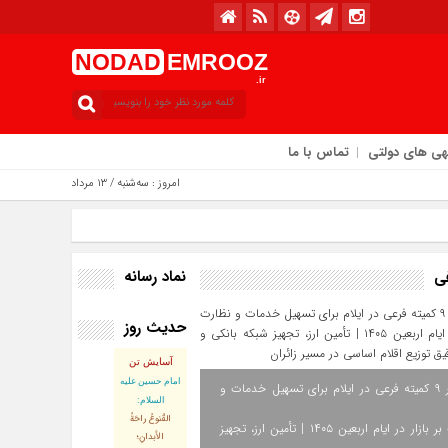
NODAD
EMROOZ
.ir
هی های دولتی
تماس با ما
امروز : سه‌شنبه / ۱۳ مرداد / ۱۴۰۵
نماد رسانه
فی
حدیث روز
آسایش تن
امام حسین علیه
استقرار ۹ کمیته فرعی در ایلام برای تسهیل خدمات و
السلام:
القُنوعُ راحَةُ
نظارت بر بازار در ایام اربعین ۱۴۰۵ | تأمین ارز، تجهیز
الأبدانِ؛