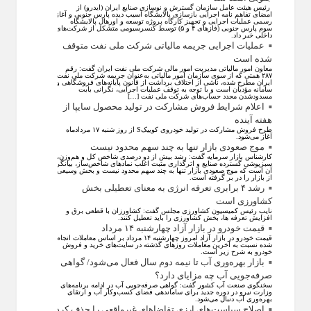
رئیس هیئت عامل سازمان گسترش و نوسازی صنایع ایران (ایدرو) از
امضای تفاهم نامه اجرایی بازسازی پالایشگاه آسیب دیده پارس جنوبی و آغاز
رسمی عملیات اجرایی و تجهیز کارگاه پروژه توسعه و اورهال پالایشگاه
سوم پارس جنوبی (فاز‌های ۴ و ۵) توسط کنسرسیومی متشکل از شرکت‌های
داخلی خبر داد.
عملیات اجرایی جریمه مالیاتی شرکت ملی نفت متوقف
شده است
معاون امور مالیاتی مدیریت امور مالی شرکت ملی نفت ایران گفت: رقم
۲۸۷ همتی که از سوی سازمان امور مالیاتی به‌عنوان جریمه شرکت ملی نفت
ایران مطرح شده، ناشی از اختلاف برداشت از قانون پایانه‌های فروشگاهی و
سامانه مؤدیان است و با توجه به توقف عملیات اجرایی، نگرانی بابت
مسدودشدن مجدد حساب‌های شرکت ملی نفت […]
اعلام شرایط فروش مشارکت در تولید محصول سایپا از
هفته آینده
طرح فروش مشارکت در تولید خودروی کوییکS از روز شنبه ۱۷ مردادماه
آغاز می‌شود.
موج صعودی بازار تنها به چند سهم محدود نیست
کارشناس بازار سرمایه گفت: رشد بیش از دو درصدی شاخص کل و هم‌وزن،
سبزپوشی گسترده صنایع و اثرگذاری مثبت اغلب نماد‌های شاخص‌ساز، بیانگر
آن است که موج صعودی بازار تنها به چند سهم محدود نیست و بخش وسیعی
از بازار را در بر گرفته است.
رشد ۴ برابری تعرفه انرژی به معنای تعطیلی بخش
کشاورزی است
نایب رئیس کمیسیون کشاورزی مجلس گفت: کشاورزان با قطعی برق و
افزایش تعرفه ها، بخش کشاورزی را باید تعطیل کنند.
قیمت خودرو در بازار آزاد چهارشنبه ۱۴ مرداد
قیمت خودرو در بازار آزاد امروز چهارشنبه ۱۴ مرداد بر اساس معاملات انجام
شده نسبت به آخرین معاملات روز‌های گذشته در سایت‌های خرید و فروش
خودرو به شرح زیر است.
بازار بهره‌وری آب تا نیمه دوم سال فعال می‌شود/ گواهی
صرفه‌جویی آب چه مزایای دارد؟
سخنگوی صنعت آب کشور گفت: گواهی صرفه‌جویی آب در ادامه برنامه‌های
وزارت نیرو در دوره جدید برای ساماندهی فضای کسب‌وکار آب و ارتقای
بهره‌وری آب دنبال می‌شود.
اصلاح سیاست‌های ارزی تقاضاهای غیرواقعی را حذف کرد