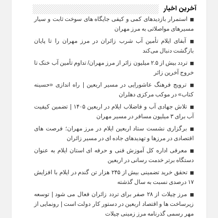
آخرین اخبار
استمرار بازدیدهای کمی و کیفی جایگاه‌ های سوخت ثابت و سیار
مسیرهای مواصلاتی به مرز مهران
آبفای ایلام تأمین آب شرب زائران در مرز مهران را تا پایان
بازگشت دنبال می‌کند
تردد بیش از ۲.۵ میلیون زائر از مرز مهران/ تداوم تأمین آب خنک تا
خروج آخرین زائر
ترویج فرهنگ عاشورایی در مسیر اربعین | راه‌ اندازی «حسینه
کتاب» در موکب مرکزی دهلران
تلاش جهادی آب و فاضلاب ایلام در اربعین ۱۴۰۵ | تضمین کیفیت
آب برای ۳ میلیون مسافر در مسیر مهران
برگزاری نشست ستاد اربعین ایلام در مرز مهران؛ فرصت‌ های
اقتصادی در مرزها و تهدیدهای جاده‌ ای در مسیر زائران
معرفی اداره کل آموزش فنی و حرفه‌ ای استان ایلام به‌ عنوان
دستگاه برتر خدمت‌ رسانی در اربعین
تحقق خرید تضمینی بیش از ۲۴۵ هزار تن گندم در ایلام با افزایش
۱۷ درصدی نسبت به سال گذشته
مرز چیلات از ۲۸ صفر برای تردد زائران فعال می‌ شود | توسعه
زیرساخت‌ ها و اقتصاد اربعین در دستور کار دولت است | رونمایی از
مهر رسمی گذرنامه مرز زمینی چیلات