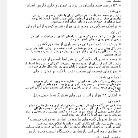
مستقر شد.
۵۳ درصد صید ماهیان در دریای عمان و خلیج فارس انجام
می‌شود
رئیس موسسه تحقیقات علوم شیلاتی ایران با تاکید بر ضرورت بررسی
پیامد‌های جنگ بر منابع آبزی آب‌های دریایی جنوب کشور گفت: ۵۳ درصد از
صید ماهیان در خلیج فارس و دریای عمان انجام می‌شود.
ترافیک سنگین در محورهای هراز، فیروزکوه و آزادراه‌های
تهران
مسئول سالن عملیات مرکز مدیریت راه‌های کشور از ترافیک سنگین در
برخی از محور‌های شمالی کشور خبر داد.
وزش باد شدید موقتی در بسیاری از مناطق کشور
مدیرکل پیش بینی سازمان هواشناسی گفت:امشب در برخی نقاط مازندران
و ارتفاعات البرز مرکزی، رگبار و رعد و برق و وزش باد شدید موقت را
شاهد هستیم.
مصوبه تسهیلات گمرکی در شرایط اضطرار تمدید شد
رئیس کل گمرک ایران از تمدید مصوبه تسهیلات گمرکی در شرایط اضطرار
با دستور معاون اول رئیس جمهور تا پایان شهریور ماه سال جاری خبر داد.
طرح‌های توسعه‌ای صنعت نفت با تکیه بر توان داخلی
اجرا می شود
مدیرعامل شرکت ملی نفت ایران با اشاره به ضرورت اجرای به‌موقع
طرح‌های توسعه‌ای، بر تسریع در اجرای پروژه‌ها، رفع موانع اجرایی،
بهره‌گیری هرچه بیشتر از توان داخلی و هماهنگی مستمر میان ارکان اجرایی
تاکید کرد.
انتقال ۴۸ هزار زائر از مرزهای شش‌گانه با حمل‌ونقل
عمومی
سخنگوی قرارگاه حمل‌ونقل اربعین سازمان راهداری و حمل‌ونقل جاده‌ای از
انتقال حدود ۴۸ هزار زائر از مرز‌های شش‌گانه کشور به وسیله ناوگان
حمل‌ونقل عمومی از بامداد امروز خبر داد و گفت: بیشترین جابه‌جایی زائران
مربوط به مرز مهران با ۳۵ هزار نفر بوده است.
شرط تحویل گندم‌های مانده در انبار‌ها به دولت چیست؟
مدیر عامل بنیاد ملی گندمکاران گفت: دولت با اصلاح نحوه پرداخت،
کشاورزان را به تحویل گندم‌های مانده در انبار به مراکز خرید ترغیب می‌کند.
تفاهم نامه اجرایی بازسازی پالایشگاه آسیب دیده پارس
جنوبی امضا شد