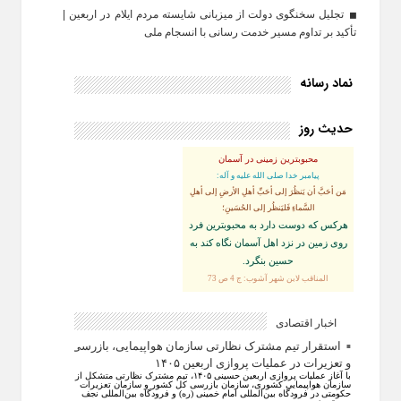
تجلیل سخنگوی دولت از میزبانی شایسته مردم ایلام در اربعین |
تأکید بر تداوم مسیر خدمت‌ رسانی با انسجام ملی
نماد رسانه
حدیث روز
محبوبترین زمینی در آسمان
پيامبر خدا صلى الله عليه و آله:
مَن أحَبَّ أن يَنظُرَ إلى أحَبِّ أهلِ الأرضِ إلى أهلِ
السَّماءِ فَليَنظُر إلى الحُسَينِ؛
هركس كه دوست دارد به محبوبترين فرد
روى زمين در نزد اهل آسمان نگاه كند به
حسين بنگرد.
المناقب لابن شهر آشوب: ج 4 ص 73
اخبار اقتصادی
استقرار تیم مشترک نظارتی سازمان هواپیمایی، بازرسی
و تعزیرات در عملیات پروازی اربعین ۱۴۰۵
با آغاز عملیات پروازی اربعین حسینی ۱۴۰۵، تیم مشترک نظارتی متشکل از
سازمان هواپیمایی کشوری، سازمان بازرسی کل کشور و سازمان تعزیرات
حکومتی در فرودگاه بین‌المللی امام خمینی (ره) و فرودگاه بین‌المللی نجف