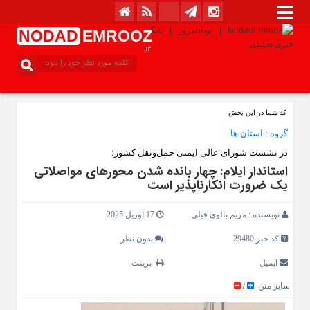
NODAD
EMROOZ
.ir
کد شما در این بخش
گروه :
استان ها
در نشست شورای عالی ایمنی حمل‌ونقل کشور؛
استاندار ایلام: چهار بانده شدن محورهای مواصلاتی
یک ضرورت انکارناپذیر است
نویسنده :
مریم بالوی فیلی
17 آوریل 2025
کد خبر 29480
بدون نظر
ایمیل
پرینت
سایز متن
/