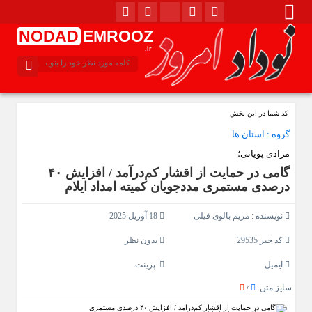
NODAD
EMROOZ
.ir
کد شما در این بخش
گروه :
استان ها
مرادی پویانی؛
گامی در حمایت از اقشار کم‌درآمد / افزایش ۴۰
درصدی مستمری مددجویان کمیته امداد ایلام
نویسنده :
مریم بالوی فیلی
18 آوریل 2025
کد خبر 29535
بدون نظر
ایمیل
پرینت
سایز متن
/