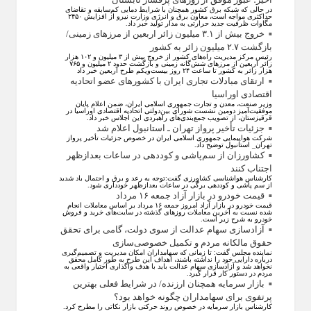
در حالی که شبکه برق کشور همچنان با شرایط دمایی کم‌سابقه و تقاضای
حداکثری مواجه است، معاون برق و انرژی وزارت نیرو از افزایش ۲۴۵۰
مگاوات ظرفیت جدید حرارتی به مدار تولید خبر داد.
خروج بیش از ۳.۱ میلیون زائر اربعین از مرزهای زمینی/
بازگشت ۲.۷ میلیون زائر به کشور
رئیس مرکز مدیریت راه‌های کشور از خروج بیش از ۳ میلیون و ۱۰۲ هزار
زائر اربعین از مرزهای شش‌گانه زمینی و بازگشت حدود ۲ میلیون و ۷۶۵
هزار زائر به کشور تا ساعت ۲۴ روز بیست‌ویکم طرح اربعین خبر داد
ارتقای مبادلات تجاری ایران با کشور‌های عضو اتحادیه
اقتصادی اوراسیا
وزیر صنعت، معدن و تجارت جمهوری اسلامی ایران، ضمن اعلام پایان
موفقیت‌آمیز دومین نشست شورای بین‌دولتی اتحادیه اقتصادی اوراسیا در
قرقیزستان، از تصویب جمع‌بندی‌های راهبردی این اجلاس خبر داد.
جزئیات تأخیر پرواز تهران ـ استانبول اعلام شد
شرکت هواپیمایی جمهوری اسلامی ایران در خصوص جزئیات تأخیر پرواز
تهران_ استانبول توضیح داد.
کشاورزان از سم‌پاشی و کوددهی در ساعات بعدازظهر
اجتناب کنند
کارشناس هواشناسی کشاورزی گفت:توجه به رعد و برق و احتمال باد شدید
از سم پاشی و کوددهی برگی در ساعات بعدازظهر خودداری شود.
قیمت خودرو در بازار آزاد جمعه ۱۶ مرداد
قیمت خودرو در بازار آزاد امروز جمعه ۱۶ مرداد بر اساس معاملات انجام
شده نسبت به آخرین معاملات روز‌های گذشته در سایت‌های خرید و فروش
خودرو به شرح زیر است.
آزادسازی سهام عدالت از سوی دولت، گامی برای تحقق
حقوق مالکانه مردم و تکمیل خصوصی‌سازی
نماینده مجلس گفت: تا زمانی که سهامداران امکان مدیریت و تصمیم‌گیری
درباره دارایی خود را نداشته باشند، اهداف این طرح به طور کامل محقق
نخواهد شد و آزادسازی سهام عدالت باید با هدف واگذاری اختیار واقعی به
مردم در دستور کار قرار گیرد.
بازار سرمایه همچنان ارزنده/ در شرایط فعلی بهترین
پرتفوی برای سهامداران چگونه خواهد بود؟
کارشناس بازار سرمایه در خصوص روند حرکتی بازار نکاتی را مطرح کرد.