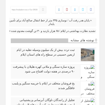
https://nodademrooz.ir/?p=29535
« پایان هدر رفت آب / نوسازی ۳۳۵ متر از خط انتقال صالح آباد برای تأمین
پایدار
تشدید نظارت بهداشتی در ایلام / ۶۵ هزار بازدید و ۳۰ تن گوشت معدوم شده »
نوشته های مشابه
ثبت تردد بیش از یک میلیون وسیله نقلیه در ایام
اربعین حسینی در سطح راه‌ های استان ایلام
پروژه سازه سنگی و ملاتی کهره هلیلان با پیشرفت
۹۰ درصدی در هفته دولت افتتاح می شود
یخ‌ فروشان متخلف در ایلام با جریمه سنگین و پلمب
غافلگیر شدند
تجلیل از رانندگان ناوگان آبرسانی و پشتیبانی
اربعین ۱۴۰۵ توسط شرکت آب و فاضلاب استان