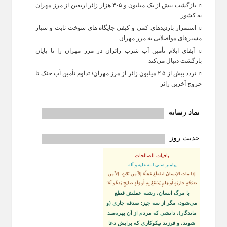
بازگشت بیش از یک میلیون و ۳۰۵ هزار زائر اربعین از مرز مهران
به کشور
استمرار بازدیدهای کمی و کیفی جایگاه‌ های سوخت ثابت و سیار
مسیرهای مواصلاتی به مرز مهران
آبفای ایلام تأمین آب شرب زائران در مرز مهران را تا پایان
بازگشت دنبال می‌کند
تردد بیش از ۲.۵ میلیون زائر از مرز مهران/ تداوم تأمین آب خنک تا
خروج آخرین زائر
نماد رسانه
حدیث روز
باقیات الصالحات
پيامبر صلى‏ الله‏ عليه ‏و‏ آله:
إذا ماتَ الإنسانُ انقَطَعَ عَمَلُهُ إلاّ مِن ثَلاثٍ: إلاّ مِن
صَدَقَةٍ جاريَةٍ أو عِلمٍ يُنتَفَعُ بِهِ أو وَلَدٍ صالِحٍ يَدعُو لَهُ؛
با مرگ انسان، رشته عملش قطع
مى‌شود، مگر از سه چيز: صدقه جارى (و
ماندگار)، دانشى كه مردم از آن بهره‏‌مند
شوند، و فرزند نيكوكارى كه برايش دعا