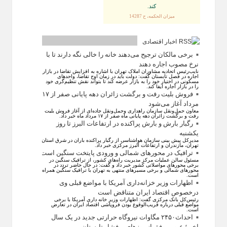
كند.
ميزان الحكمه، ح 14287
اخبار اقتصادی
برخی مالکان ترجیح می‌دهند خانه را خالی نگه دارند تا با
نرخ مصوب اجاره دهند
نایب‌رئیس اتحادیه مشاوران املاک تهران با اشاره به افزایش تقاضا در بازار
اجاره در فصل تابستان گفت: دولت باید در زمان اوج تقاضا، واحد‌های
مسکونی در اختیار خود را به بازار عرضه کند تا بتواند نقش تنظیم‌گری خود
را در بازار اجاره ایفا کند.
فروش بلیت رفت و برگشت زائران دهه پایانی صفر از ۱۷
مرداد آغاز می‌شود
معاون حمل‌ونقل سازمان راهداری وحمل‌و‌نقل جاده‌ای از آغاز فروش بلیت
رفت و برگشت زائران دهه پایانی ماه صفر از ۱۷ مرداد ماه خبر داد.
رگبار بارش و بارش پراکنده در ارتفاعات البرز تا روز
یکشنبه
مدیرکل پیش بینی سازمان هواشناسی از رگبار پراکنده باران در شرق استان
تهران، مازندران و ارتفاعات البرز مرکزی خبر داد.
ترافیک در محورهای شمالی و ورودی پایتخت سنگین است
مسئول سالن عملیات مرکز مدیریت راه‌های کشور، از ترافیک سنگین در
برخی محورهای مواصلاتی کشور خبر داد و گفت: در حال حاضر تردد در
محورهای شمالی و برخی مسیرهای منتهی به تهران با ترافیک سنگین همراه
است.
اظهارات وزیر خزانه‌داری آمریکا با مواضع قبلی وی
درخصوص اقتصاد ایران متناقض است
رئیس‌کل بانک مرکزی گفت: اظهارات وزیر خانه داری آمریکا با برخی
مواضع قبلی درباره قریب‌الوقوع بودن فروپاشی اقتصاد ایران در تعارض
است.
احداث۲۴۵۰ مگاوات نیروگاه حرارتی جدید در یک سال
اخیر؛ عبور موفق از روز‌های پرفشار تابستان