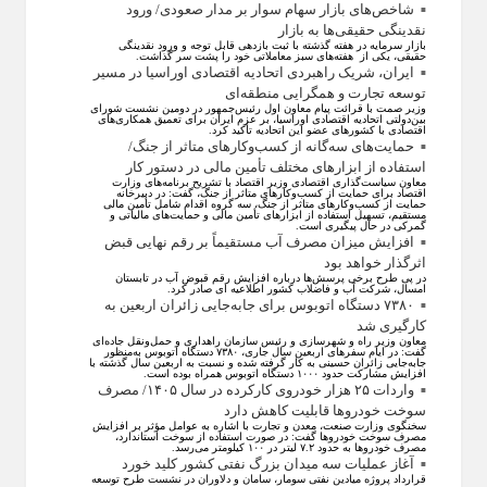
شاخص‌های بازار سهام سوار بر مدار صعودی/ ورود
نقدینگی حقیقی‌ها به بازار
بازار سرمایه در هفته گذشته با ثبت بازدهی قابل توجه و ورود نقدینگی
حقیقی، یکی از هفته‌های سبز معاملاتی خود را پشت سر گذاشت.
ایران، شریک راهبردی اتحادیه اقتصادی اوراسیا در مسیر
توسعه تجارت و همگرایی منطقه‌ای
وزیر صمت با قرائت پیام معاون اول رئیس‌جمهور در دومین نشست شورای
بین‌دولتی اتحادیه اقتصادی اوراسیا، بر عزم ایران برای تعمیق همکاری‌های
اقتصادی با کشورهای عضو این اتحادیه تأکید کرد.
حمایت‌های سه‌گانه از کسب‌وکارهای متاثر از جنگ/
استفاده از ابزارهای مختلف تأمین مالی در دستور کار
معاون سیاست‌گذاری اقتصادی وزیر اقتصاد با تشریح برنامه‌های وزارت
اقتصاد برای حمایت از کسب‌وکار‌های متاثر از جنگ، گفت: در دبیرخانه
حمایت از کسب‌وکار‌های متاثر از جنگ، سه گروه اقدام شامل تأمین مالی
مستقیم، تسهیل استفاده از ابزار‌های تأمین مالی و حمایت‌های مالیاتی و
گمرکی در حال پیگیری است.
افزایش میزان مصرف آب مستقیماً بر رقم نهایی قبض
اثرگذار خواهد بود
در پی طرح برخی پرسش‌ها درباره افزایش رقم قبوض آب در تابستان
امسال، شرکت آب و فاضلاب کشور اطلاعیه ای صادر کرد.
۷۳۸۰ دستگاه اتوبوس برای جابه‌جایی زائران اربعین به
کارگیری شد
معاون وزیر راه و شهرسازی و رئیس سازمان راهداری و حمل‌ونقل جاده‌ای
گفت: در ایام سفرهای اربعین سال جاری، ۷۳۸۰ دستگاه اتوبوس به‌منظور
جابه‌جایی زائران حسینی به‌ کار گرفته شده و نسبت به اربعین سال گذشته با
افزایش مشارکت حدود ۱۰۰۰ دستگاه اتوبوس همراه بوده است.
واردات ۲۵ هزار خودروی کارکرده در سال ۱۴۰۵/ مصرف
سوخت خودرو‌ها قابلیت کاهش دارد
سخنگوی وزارت صنعت، معدن و تجارت با اشاره به عوامل مؤثر بر افزایش
مصرف سوخت خودرو‌ها گفت: در صورت استفاده از سوخت استاندارد،
مصرف خودرو‌ها به حدود ۷.۲ لیتر در ۱۰۰ کیلومتر می‌رسد.
آغاز عملیات سه میدان بزرگ نفتی کشور کلید خورد
قرارداد پروژه میادین نفتی سومار، سامان و دلاوران در نشست طرح توسعه