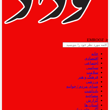
NODAD
EMROOZ
.ir
خانه
اقتصادی
اجتماعی
سیاسی
سلامت
فرهنگ و هنر
ورزشی
صدای مردم / جوابیه
یادداشت
مصاحبه
گزارش
استان ها
آگهی های دولتی