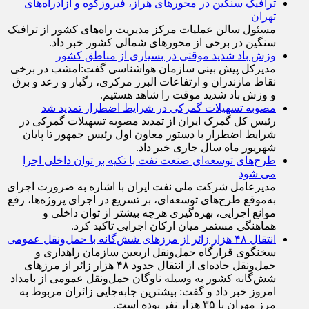
ترافیک سنگین در محورهای هراز، فیروزکوه و آزادراه‌های
تهران
مسئول سالن عملیات مرکز مدیریت راه‌های کشور از ترافیک
سنگین در برخی از محور‌های شمالی کشور خبر داد.
وزش باد شدید موقتی در بسیاری از مناطق کشور
مدیرکل پیش بینی سازمان هواشناسی گفت:امشب در برخی
نقاط مازندران و ارتفاعات البرز مرکزی، رگبار و رعد و برق
و وزش باد شدید موقت را شاهد هستیم.
مصوبه تسهیلات گمرکی در شرایط اضطرار تمدید شد
رئیس کل گمرک ایران از تمدید مصوبه تسهیلات گمرکی در
شرایط اضطرار با دستور معاون اول رئیس جمهور تا پایان
شهریور ماه سال جاری خبر داد.
طرح‌های توسعه‌ای صنعت نفت با تکیه بر توان داخلی اجرا
می شود
مدیرعامل شرکت ملی نفت ایران با اشاره به ضرورت اجرای
به‌موقع طرح‌های توسعه‌ای، بر تسریع در اجرای پروژه‌ها، رفع
موانع اجرایی، بهره‌گیری هرچه بیشتر از توان داخلی و
هماهنگی مستمر میان ارکان اجرایی تاکید کرد.
انتقال ۴۸ هزار زائر از مرزهای شش‌گانه با حمل‌ونقل عمومی
سخنگوی قرارگاه حمل‌ونقل اربعین سازمان راهداری و
حمل‌ونقل جاده‌ای از انتقال حدود ۴۸ هزار زائر از مرز‌های
شش‌گانه کشور به وسیله ناوگان حمل‌ونقل عمومی از بامداد
امروز خبر داد و گفت: بیشترین جابه‌جایی زائران مربوط به
مرز مهران با ۳۵ هزار نفر بوده است.