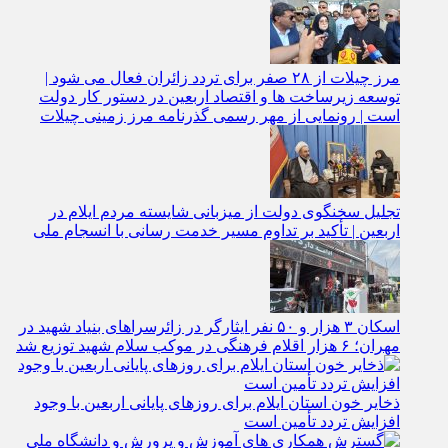
مرز چیلات از ۲۸ صفر برای تردد زائران فعال می‌ شود |
توسعه زیرساخت‌ ها و اقتصاد اربعین در دستور کار دولت
است | رونمایی از مهر رسمی گذرنامه مرز زمینی چیلات
تجلیل سخنگوی دولت از میزبانی شایسته مردم ایلام در
اربعین | تأکید بر تداوم مسیر خدمت‌ رسانی با انسجام ملی
اسکان ۳ هزار و ۵۰ نفر ایثارگر در زائرسراهای بنیاد شهید در
مهران؛ ۶ هزار اقلام فرهنگی در موکب سلام شهید توزیع شد
ذخایر خون استان ایلام برای روزهای پایانی اربعین با وجود
افزایش تردد تأمین است