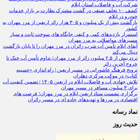
شرکت آب و فاضلاب استان ایلام
کشف ۱۰ تخلف صنفی در گشت مشترک نظارت بر بازار خدمات
خودرو در ایلام
بازگشت بیش از یک میلیون و ۳۰۵ هزار زائر اربعین از مرز مهران به
کشور
استمرار بازدیدهای کمی و کیفی جایگاه‌ های سوخت ثابت و سیار
مسیرهای مواصلاتی به مرز مهران
آبفای ایلام تأمین آب شرب زائران در مرز مهران را تا پایان بازگشت
دنبال می‌کند
تردد بیش از ۲.۵ میلیون زائر از مرز مهران/ تداوم تأمین آب خنک تا
خروج آخرین زائر
ترویج فرهنگ عاشورایی در مسیر اربعین | راه‌ اندازی «حسینه
کتاب» در موکب مرکزی دهلران
تلاش جهادی آب و فاضلاب ایلام در اربعین ۱۴۰۵ | تضمین کیفیت آب
برای ۳ میلیون مسافر در مسیر مهران
برگزاری نشست ستاد اربعین ایلام در مرز مهران؛ فرصت‌ های
اقتصادی در مرزها و تهدیدهای جاده‌ ای در مسیر زائران
نماد رسانه
حدیث روز