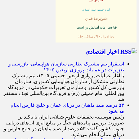
آسایش تن
امام حسین علیه السلام:
القُنوعُ راحَةُ الأبدانِ؛
قناعت، مايه آسايش تن است.
بحارالأنوار: ج78 ، ص128 ، ح11
اخبار اقتصادی
استقرار تیم مشترک نظارتی سازمان هواپیمایی، بازرسی و
تعزیرات در عملیات پروازی اربعین ۱۴۰۵
با آغاز عملیات پروازی اربعین حسینی ۱۴۰۵، تیم مشترک
نظارتی متشکل از سازمان هواپیمایی کشوری، سازمان
بازرسی کل کشور و سازمان تعزیرات حکومتی در فرودگاه
بین‌المللی امام خمینی (ره) و فرودگاه بین‌المللی نجف مستقر
شد.
۵۳ درصد صید ماهیان در دریای عمان و خلیج فارس انجام
می‌شود
رئیس موسسه تحقیقات علوم شیلاتی ایران با تاکید بر
ضرورت بررسی پیامد‌های جنگ بر منابع آبزی آب‌های دریایی
جنوب کشور گفت: ۵۳ درصد از صید ماهیان در خلیج فارس و
دریای عمان انجام می‌شود.