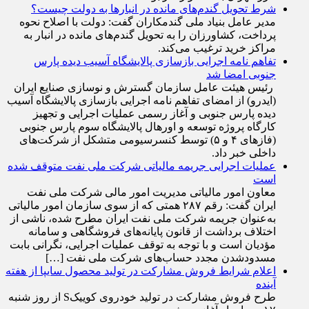
شرط تحویل گندم‌های مانده در انبار‌ها به دولت چیست؟
مدیر عامل بنیاد ملی گندمکاران گفت: دولت با اصلاح نحوه
پرداخت، کشاورزان را به تحویل گندم‌های مانده در انبار به
مراکز خرید ترغیب می‌کند.
تفاهم نامه اجرایی بازسازی پالایشگاه آسیب دیده پارس
جنوبی امضا شد
رئیس هیئت عامل سازمان گسترش و نوسازی صنایع ایران
(ایدرو) از امضای تفاهم نامه اجرایی بازسازی پالایشگاه آسیب
دیده پارس جنوبی و آغاز رسمی عملیات اجرایی و تجهیز
کارگاه پروژه توسعه و اورهال پالایشگاه سوم پارس جنوبی
(فاز‌های ۴ و ۵) توسط کنسرسیومی متشکل از شرکت‌های
داخلی خبر داد.
عملیات اجرایی جریمه مالیاتی شرکت ملی نفت متوقف شده
است
معاون امور مالیاتی مدیریت امور مالی شرکت ملی نفت
ایران گفت: رقم ۲۸۷ همتی که از سوی سازمان امور مالیاتی
به‌عنوان جریمه شرکت ملی نفت ایران مطرح شده، ناشی از
اختلاف برداشت از قانون پایانه‌های فروشگاهی و سامانه
مؤدیان است و با توجه به توقف عملیات اجرایی، نگرانی بابت
مسدودشدن مجدد حساب‌های شرکت ملی نفت […]
اعلام شرایط فروش مشارکت در تولید محصول سایپا از هفته
آینده
طرح فروش مشارکت در تولید خودروی کوییکS از روز شنبه