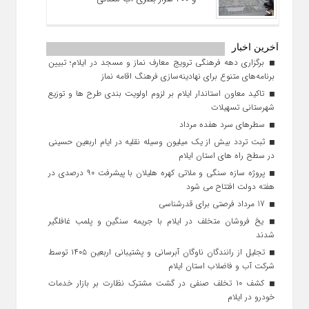
آخرین اخبار
برگزاری دهه فرهنگی ترویج معارف نماز و مسجد در ایلام؛ تبیین
برنامه‌های متنوع برای نهادینه‌سازی فرهنگ اقامه نماز
تاکید معاون استاندار ایلام بر لزوم اولویت‌ بندی طرح‌ ها و توزیع
شهرستانی تسهیلات
سطرهای سرد هفده مرداد
ثبت تردد بیش از یک میلیون وسیله نقلیه در ایام اربعین حسینی
در سطح راه‌ های استان ایلام
پروژه سازه سنگی و ملاتی کهره هلیلان با پیشرفت ۹۰ درصدی در
هفته دولت افتتاح می شود
17 مرداد فرصتی برای قدرشناسی
یخ‌ فروشان متخلف در ایلام با جریمه سنگین و پلمب غافلگیر
شدند
تجلیل از رانندگان ناوگان آبرسانی و پشتیبانی اربعین ۱۴۰۵ توسط
شرکت آب و فاضلاب استان ایلام
کشف ۱۰ تخلف صنفی در گشت مشترک نظارت بر بازار خدمات
خودرو در ایلام