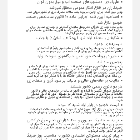
علی‌آبادی: دستاورد‌های صنعت آب و برق بدون توان
خبرنگاران در اقناع افکار عمومی محقق نمی‌شد
وزیر نیرو گفت: برای اولین بار روند رشد سالانه مصرف برق در کشور نزولی شد.
اصلاحیه آیین نامه اجرایی ماده ۱۰ قانون ساماندهی صنعت
خودرو ابلاغ شد
مدیر ستاد نوسازی ناوگان حمل‌ونقل سازمان گسترش و نوسازی صنایع ایران
(ایدرو) گفت: اصلاحیه آیین نامه اجرایی ماده ۱۰ قانون ساماندهی صنعت خودرو
امسال توسط معاون اول رئیس جمهور ابلاغ شد.
شکوفایی منطقه آزاد شهر فرودگاهی امام(ره) با جذب
سرمایه‌های جدید
رامین کاشف اذرمدیرعامل شهر فرودگاهی امام خمینی (ره) از آماده‌شدن
تفاهم‌نامه‌های سرمایه‌گذاری بیش از ۲۰ همت در این مجموعه خبر داد.
تاخیر در پرداخت حق العمل جایگاههای سوخت وارد
پنجمین ماه شد
رئیس صنف جایگاههای سوخت کشور گفت: با وجود گذشت بیش از ۵ ماه و
علی رغم طی مراحل لازم و آنالیز کارشناسی، سازمان برنامه و بودجه با تاخیر در
اقدام جهت تصویب حق العمل ۱۴۰۵ جایگاههای سوخت، موجب زیان دهی
این بنگاه های اقتصادی شده و مالکان جایگاه ها را با مشکل مواجه کرده است.
مالیات بر خانه‌های خالی و مالیات بر سوداگری و سفته‌بازی
هر دو قانون رسمی کشور هستند
سخنگوی شورای نگهبان با اشاره به قانون مالیات بر خانه‌های خالی و قانون
مالیات بر سوداگری و سفته‌بازی گفت: هر دو مصوبه اکنون به قانون تبدیل
شده‌اند و جزئیات نحوه اجرای آنها باید از دستگاه‌های مجری و نظارتی پیگیری
شود.
قیمت خودرو در بازار آزاد شنبه ۱۷ مرداد
قیمت خودرو در بازار آزاد امروز شنبه ۱۷ مرداد بر اساس معاملات انجام شده
نسبت به آخرین معاملات روز‌های گذشته در سایت‌های خرید و فروش خودرو
به شرح زیر است.
تولید سالانه یک میلیون و ۴۰۰ هزار تن تخم مرغ در کشور
معاون وزیر جهاد کشاورزی گفت: بنابر آمار حدود یک میلیون و ۴۰۰ هزار تن
تخم‌مرغ، ۳ میلیون و ۲۶۰ هزار تن گوشت مرغ و حدود ۹۶۰ هزار تن گوشت
قرمز در کشور تولید می‌شود.
پیام تبریک مسئولان اقتصادی کشور به مناسبت روز خبرنگار
مسئولان اقتصادی کشور به مناسبت روز خبرنگار پیام‌های تبریک را ارسال