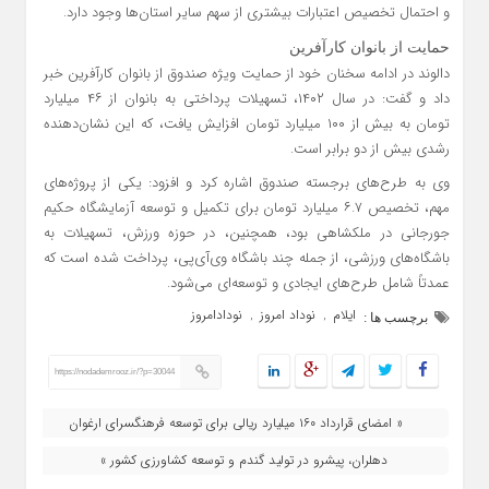
و احتمال تخصیص اعتبارات بیشتری از سهم سایر استان‌ها وجود دارد.
حمایت از بانوان کارآفرین
دالوند در ادامه سخنان خود از حمایت ویژه صندوق از بانوان کارآفرین خبر
داد و گفت: در سال ۱۴۰۲، تسهیلات پرداختی به بانوان از ۴۶ میلیارد
تومان به بیش از ۱۰۰ میلیارد تومان افزایش یافت، که این نشان‌دهنده
رشدی بیش از دو برابر است.
وی به طرح‌های برجسته صندوق اشاره کرد و افزود: یکی از پروژه‌های
مهم، تخصیص ۶.۷ میلیارد تومان برای تکمیل و توسعه آزمایشگاه حکیم
جورجانی در ملکشاهی بود، همچنین، در حوزه ورزش، تسهیلات به
باشگاه‌های ورزشی، از جمله چند باشگاه وی‌آی‌پی، پرداخت شده است که
عمدتاً شامل طرح‌های ایجادی و توسعه‌ای می‌شود.
ایلام
نوداد امروز
نودادامروز
,
,
برچسب ها :
https://nodademrooz.ir/?p=30044
« امضای قرارداد ۱۶۰ میلیارد ریالی برای توسعه فرهنگسرای ارغوان
دهلران، پیشرو در تولید گندم و توسعه کشاورزی کشور »