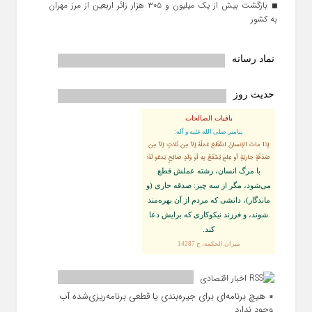
بازگشت بیش از یک میلیون و ۳۰۵ هزار زائر اربعین از مرز مهران
به کشور
نماد رسانه
حدیث روز
باقیات الصالحات
پيامبر صلى‏ الله‏ عليه ‏و‏ آله:
إذا ماتَ الإنسانُ انقَطَعَ عَمَلُهُ إلاّ مِن ثَلاثٍ: إلاّ مِن
صَدَقَةٍ جاريَةٍ أو عِلمٍ يُنتَفَعُ بِهِ أو وَلَدٍ صالِحٍ يَدعُو لَهُ؛
با مرگ انسان، رشته عملش قطع
مى‌شود، مگر از سه چيز: صدقه جارى (و
ماندگار)، دانشى كه مردم از آن بهره‏‌مند
شوند، و فرزند نيكوكارى كه برايش دعا
كند.
ميزان الحكمه، ح 14287
اخبار اقتصادی
هیچ برنامه‌ای برای جیره‌بندی یا قطعی برنامه‌ریزی‌شده آب
وجود ندارد