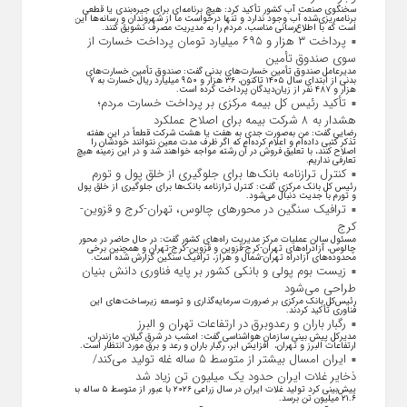
سخنگوی صنعت آب کشور تأکید کرد: هیچ برنامه‌ای برای جیره‌بندی یا قطعی
برنامه‌ریزی‌شده آب وجود ندارد و تنها درخواست ما از شهروندان و رسانه‌ها این
است که با اطلاع‌رسانی مناسب، مردم را به مدیریت مصرف تشویق کنند.
پرداخت ۳ هزار و ۶۹۵ میلیارد تومان پرداخت خسارت از
سوی صندوق تأمین
مدیرعامل صندوق تأمین خسارت‌های بدنی گفت: صندوق تأمین خسارت‌های
بدنی از ابتدای سال ۱۴۰۵ تاکنون، ۳۶ هزار و ۹۵۰ میلیارد ریال خسارت به ۷
هزار و ۴۸۷ نفر از زیان‌دیدگان پرداخت کرده است.
تأکید رئیس کل بیمه مرکزی بر پرداخت خسارت مردم؛
هشدار به ۸ شرکت‌ بیمه برای اصلاح عملکرد
رضایی گفت: من به‌صورت جدی به هفت یا هشت شرکت قطعاً در این هفته
تذکر کتبی داده‌ام و اعلام کرده‌ام که اگر ظرف مدت معین نتوانند خودشان را
اصلاح کنند، با تعلیق فروش در آن رشته مواجه خواهند شد و در این زمینه هیچ
تعارفی نداریم.
کنترل ترازنامه بانک‌ها برای جلوگیری از خلق پول و تورم
رئیس کل بانک مرکزی گفت: کنترل ترازنامه بانک‌ها برای جلوگیری از خلق پول
و تورم با جدیت دنبال می‌شود.
ترافیک سنگین در محورهای چالوس، تهران-کرج و قزوین-
کرج
مسئول سالن عملیات مرکز مدیریت راه‌های کشور گفت: در حال حاضر در محور
چالوس، آزادراه‌های تهران-کرج-قزوین و قزوین-کرج-تهران و همچنین برخی
محدوده‌های آزادراه تهران-شمال و هراز، ترافیک سنگین گزارش شده است.
زیست بوم پولی و بانکی کشور بر پایه فناوری دانش بنیان
طراحی می‌شود
رئیس‌کل بانک مرکزی بر ضرورت سرمایه‌گذاری و توسعه زیرساخت‌های این
فناوری تأکید کردند.
رگبار باران و رعدوبرق در ارتفاعات تهران و البرز
مدیرکل پیش بینی سازمان هواشناسی گفت: امشب در شرق گیلان، مازندران،
ارتفاعات البرز و تهران، افزایش ابر، رگبار باران و رعد و برق مورد انتظار است.
ایران امسال بیشتر از متوسط ۵ ساله غله تولید می‌کند/
ذخایر غلات ایران حدود یک میلیون تن زیاد شد
پیش‌بینی کرد تولید غلات ایران در سال زراعی ۲۰۲۶ با عبور از متوسط ۵ ساله به
۲۱.۶ میلیون تن برسد.