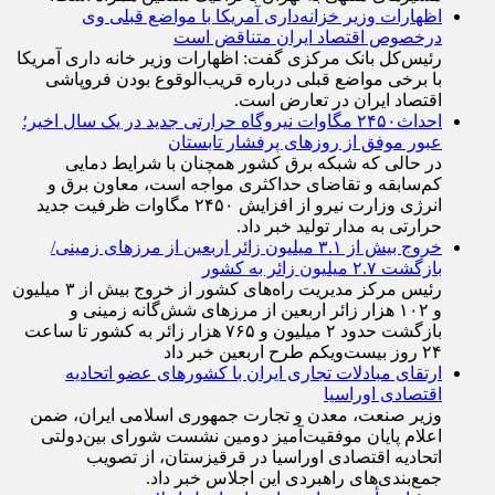
اظهارات وزیر خزانه‌داری آمریکا با مواضع قبلی وی
درخصوص اقتصاد ایران متناقض است
رئیس‌کل بانک مرکزی گفت: اظهارات وزیر خانه داری آمریکا
با برخی مواضع قبلی درباره قریب‌الوقوع بودن فروپاشی
اقتصاد ایران در تعارض است.
احداث۲۴۵۰ مگاوات نیروگاه حرارتی جدید در یک سال اخیر؛
عبور موفق از روز‌های پرفشار تابستان
در حالی که شبکه برق کشور همچنان با شرایط دمایی
کم‌سابقه و تقاضای حداکثری مواجه است، معاون برق و
انرژی وزارت نیرو از افزایش ۲۴۵۰ مگاوات ظرفیت جدید
حرارتی به مدار تولید خبر داد.
خروج بیش از ۳.۱ میلیون زائر اربعین از مرزهای زمینی/
بازگشت ۲.۷ میلیون زائر به کشور
رئیس مرکز مدیریت راه‌های کشور از خروج بیش از ۳ میلیون
و ۱۰۲ هزار زائر اربعین از مرزهای شش‌گانه زمینی و
بازگشت حدود ۲ میلیون و ۷۶۵ هزار زائر به کشور تا ساعت
۲۴ روز بیست‌ویکم طرح اربعین خبر داد
ارتقای مبادلات تجاری ایران با کشور‌های عضو اتحادیه
اقتصادی اوراسیا
وزیر صنعت، معدن و تجارت جمهوری اسلامی ایران، ضمن
اعلام پایان موفقیت‌آمیز دومین نشست شورای بین‌دولتی
اتحادیه اقتصادی اوراسیا در قرقیزستان، از تصویب
جمع‌بندی‌های راهبردی این اجلاس خبر داد.