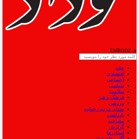
NODAD
EMROOZ
.ir
خانه
اقتصادی
اجتماعی
سیاسی
سلامت
فرهنگ و هنر
ورزشی
صدای مردم / جوابیه
یادداشت
مصاحبه
گزارش
استان ها
آگهی های دولتی