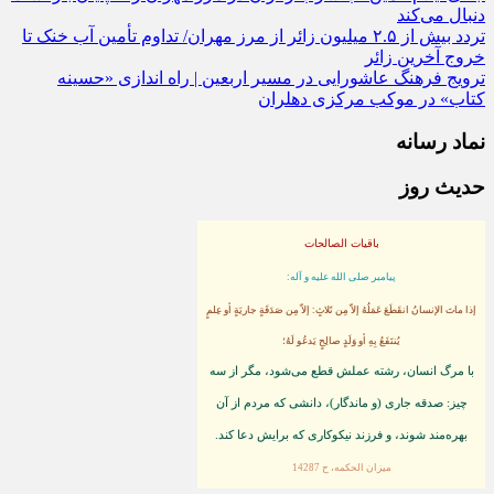
دنبال می‌کند
تردد بیش از ۲.۵ میلیون زائر از مرز مهران/ تداوم تأمین آب خنک تا
خروج آخرین زائر
ترویج فرهنگ عاشورایی در مسیر اربعین | راه‌ اندازی «حسینه
کتاب» در موکب مرکزی دهلران
نماد رسانه
حدیث روز
باقیات الصالحات
پيامبر صلى‏ الله‏ عليه ‏و‏ آله:
إذا ماتَ الإنسانُ انقَطَعَ عَمَلُهُ إلاّ مِن ثَلاثٍ: إلاّ مِن صَدَقَةٍ جاريَةٍ أو عِلمٍ
يُنتَفَعُ بِهِ أو وَلَدٍ صالِحٍ يَدعُو لَهُ؛
با مرگ انسان، رشته عملش قطع مى‌شود، مگر از سه
چيز: صدقه جارى (و ماندگار)، دانشى كه مردم از آن
بهره‏‌مند شوند، و فرزند نيكوكارى كه برايش دعا كند.
ميزان الحكمه، ح 14287