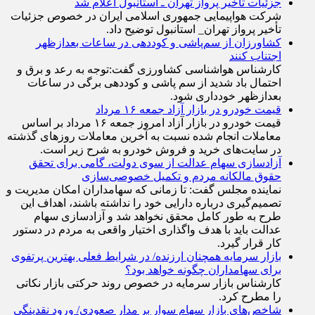
جزئیات تأخیر پرواز تهران ـ استانبول اعلام شد
شرکت هواپیمایی جمهوری اسلامی ایران در خصوص جزئیات
تأخیر پرواز تهران_ استانبول توضیح داد.
کشاورزان از سم‌پاشی و کوددهی در ساعات بعدازظهر
اجتناب کنند
کارشناس هواشناسی کشاورزی گفت:توجه به رعد و برق و
احتمال باد شدید از سم پاشی و کوددهی برگی در ساعات
بعدازظهر خودداری شود.
قیمت خودرو در بازار آزاد جمعه ۱۶ مرداد
قیمت خودرو در بازار آزاد امروز جمعه ۱۶ مرداد بر اساس
معاملات انجام شده نسبت به آخرین معاملات روز‌های گذشته
در سایت‌های خرید و فروش خودرو به شرح زیر است.
آزادسازی سهام عدالت از سوی دولت، گامی برای تحقق
حقوق مالکانه مردم و تکمیل خصوصی‌سازی
نماینده مجلس گفت: تا زمانی که سهامداران امکان مدیریت و
تصمیم‌گیری درباره دارایی خود را نداشته باشند، اهداف این
طرح به طور کامل محقق نخواهد شد و آزادسازی سهام
عدالت باید با هدف واگذاری اختیار واقعی به مردم در دستور
کار قرار گیرد.
بازار سرمایه همچنان ارزنده/ در شرایط فعلی بهترین پرتفوی
برای سهامداران چگونه خواهد بود؟
کارشناس بازار سرمایه در خصوص روند حرکتی بازار نکاتی
را مطرح کرد.
شاخص‌های بازار سهام سوار بر مدار صعودی/ ورود نقدینگی