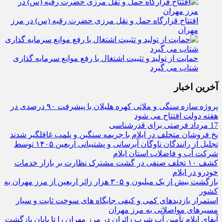
افتتاح قرارگاه حمل‌ و نقل مرزی حضرت رقیه (س) در مرز
مهران
حمایت از تولید و تثبیت اشتغال با رفع موانع سرمایه‌ گذاری
شتاب می‌ گیرد
آخرین اخبار
پروژه سازه سنگی و ملاتی کهره هلیلان با پیشرفت ۹۰ درصدی در
هفته دولت افتتاح می شود
17 مرداد فرصتی برای قدرشناسی
یخ‌ فروشان متخلف در ایلام با جریمه سنگین و پلمب غافلگیر شدند
تجلیل از رانندگان ناوگان آبرسانی و پشتیبانی اربعین ۱۴۰۵ توسط
شرکت آب و فاضلاب استان ایلام
کشف ۱۰ تخلف صنفی در گشت مشترک نظارت بر بازار خدمات
خودرو در ایلام
بازگشت بیش از یک میلیون و ۳۰۵ هزار زائر اربعین از مرز مهران به
کشور
استمرار بازدیدهای کمی و کیفی جایگاه‌ های سوخت ثابت و سیار
مسیرهای مواصلاتی به مرز مهران
آبفای ایلام تأمین آب شرب زائران در مرز مهران را تا پایان بازگشت