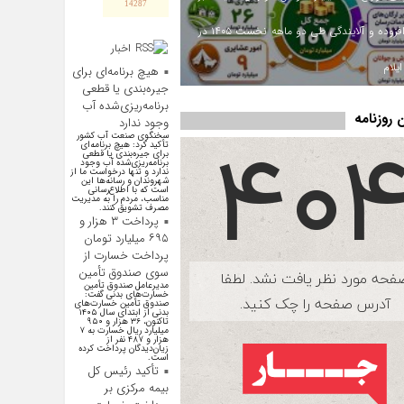
14287
ارزش افزوده و آلایندگی طی دو ماهه نخست ۱۴۰۵ در
اخبار
اقتصادی
یلام
هیچ برنامه‌ای برای
جیره‌بندی یا قطعی
برنامه‌ریزی‌شده آب
روزنامه
وجود ندارد
سخنگوی صنعت آب کشور
تأکید کرد: هیچ برنامه‌ای
برای جیره‌بندی یا قطعی
برنامه‌ریزی‌شده آب وجود
ندارد و تنها درخواست ما از
شهروندان و رسانه‌ها این
است که با اطلاع‌رسانی
مناسب، مردم را به مدیریت
مصرف تشویق کنند.
پرداخت ۳ هزار و
۶۹۵ میلیارد تومان
پرداخت خسارت از
سوی صندوق تأمین
مدیرعامل صندوق تأمین
خسارت‌های بدنی گفت:
صندوق تأمین خسارت‌های
بدنی از ابتدای سال ۱۴۰۵
تاکنون، ۳۶ هزار و ۹۵۰
میلیارد ریال خسارت به ۷
هزار و ۴۸۷ نفر از
زیان‌دیدگان پرداخت کرده
است.
تأکید رئیس کل
بیمه مرکزی بر