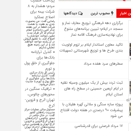
پرداخت خسارت
مردم؛ هشدار به ۸
شرکت‌ بیمه برای
 اخبار
محبوب ترین
دیدگاهها
اصلاح عملکرد
رضایی گفت: من به‌صورت
برگزاری دهه فرهنگی ترویج معارف نماز و
جدی به هفت یا هشت
شرکت قطعاً در این هفته
مسجد در ایلام؛ تبیین برنامه‌های متنوع
تذکر کتبی داده‌ام و اعلام
کرده‌ام که اگر ظرف مدت
برای نهادینه‌سازی فرهنگ اقامه نماز
معین نتوانند خودشان را
اصلاح کنند، با تعلیق فروش
در آن رشته مواجه خواهند
تاکید معاون استاندار ایلام بر لزوم اولویت‌
شد و در این زمینه هیچ
تعارفی نداریم.
بندی طرح‌ ها و توزیع شهرستانی تسهیلات
کنترل ترازنامه
بانک‌ها برای
جلوگیری از خلق پول
سطرهای سرد هفده مرداد
و تورم
رئیس کل بانک مرکزی
گفت: کنترل ترازنامه
بانک‌ها برای جلوگیری از
خلق پول و تورم با جدیت
ثبت تردد بیش از یک میلیون وسیله نقلیه
دنبال می‌شود.
در ایام اربعین حسینی در سطح راه‌ های
ترافیک سنگین در
استان ایلام
محورهای چالوس،
تهران-کرج و قزوین-
پروژه سازه سنگی و ملاتی کهره هلیلان با
کرج
پیشرفت ۹۰ درصدی در هفته دولت افتتاح
مسئول سالن عملیات مرکز
مدیریت راه‌های کشور
می شود
گفت: در حال حاضر در
محور چالوس، آزادراه‌های
تهران-کرج-قزوین و قزوین-
کرج-تهران و همچنین برخی
17 مرداد فرصتی برای قدرشناسی
محدوده‌های آزادراه تهران-
شمال و هراز، ترافیک