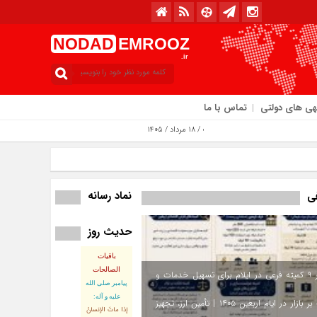
NODAD
EMROOZ
.ir
هی های دولتی
تماس با ما
امروز : یکشنبه / ۱۸ مرداد / ۱۴۰۵
نماد رسانه
فی
حدیث روز
باقیات
الصالحات
استقرار ۹ کمیته فرعی در ایلام برای تسهیل خدمات و
پيامبر صلى‏ الله‏
عليه ‏و‏ آله:
نظارت بر بازار در ایام اربعین ۱۴۰۵ | تأمین ارز، تجهیز
إذا ماتَ الإنسانُ