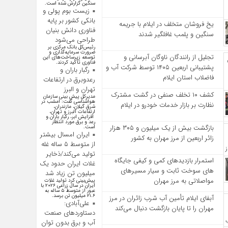
سنگین گزارش شده است.
زیست بوم پولی و
بانکی کشور بر پایه
یخ‌ فروشان متخلف در ایلام با جریمه
فناوری دانش بنیان
سنگین و پلمب غافلگیر شدند
طراحی می‌شود
رئیس‌کل بانک مرکزی بر
ضرورت سرمایه‌گذاری و
تجلیل از رانندگان ناوگان آبرسانی و
توسعه زیرساخت‌های این
فناوری تأکید کردند.
پشتیبانی اربعین ۱۴۰۵ توسط شرکت آب و
رگبار باران و
فاضلاب استان ایلام
رعدوبرق در ارتفاعات
تهران و البرز
کشف ۱۰ تخلف صنفی در گشت مشترک
مدیرکل پیش بینی سازمان
هواشناسی گفت: امشب در
نظارت بر بازار خدمات خودرو در ایلام
شرق گیلان، مازندران،
ارتفاعات البرز و تهران،
افزایش ابر، رگبار باران و
رعد و برق مورد انتظار
بازگشت بیش از یک میلیون و ۳۰۵ هزار
است.
ایران امسال بیشتر
زائر اربعین از مرز مهران به کشور
از متوسط ۵ ساله غله
تولید می‌کند/ذخایر
استمرار بازدیدهای کمی و کیفی جایگاه‌
غلات ایران حدود یک
های سوخت ثابت و سیار مسیرهای
میلیون تن زیاد شد
مواصلاتی به مرز مهران
پیش‌بینی کرد تولید غلات
ایران در سال زراعی ۲۰۲۶ با
عبور از متوسط ۵ ساله به
۲۱.۶ میلیون تن برسد.
آبفای ایلام تأمین آب شرب زائران در مرز
علی‌آبادی:
مهران را تا پایان بازگشت دنبال می‌کند
دستاورد‌های صنعت
آب و برق بدون توان