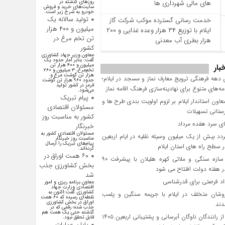
های مالی شهرداری‌ ها
روز‌های گذشته در
سایت‌های خرید و فروش
خودرو به شرح زیر است.
تولید سالانه یک
خدمت رسانی گسترده موکب شرکت گاز
میلیون و ۴۰۰ هزار
ایلام با توزیع ۳۴ هزار وعده غذایی و ۲۰۰
تن تخم مرغ در
هزار بطری آب معدنی
کشور
معاون وزیر جهاد کشاورزی
گفت: بنابر آمار حدود یک
میلیون و ۴۰۰ هزار تن
بار
تخم‌مرغ، ۳ میلیون و ۲۶۰
هزار تن گوشت مرغ و
 دهه فرهنگی ترویج معارف نماز و مسجد در ایلام؛
حدود ۹۶۰ هزار تن گوشت
قرمز در کشور تولید
امه‌های متنوع برای نهادینه‌سازی فرهنگ اقامه نماز
می‌شود.
پیام تبریک
عاون استاندار ایلام بر لزوم اولویت‌ بندی طرح‌ ها و
مسئولان اقتصادی
ستانی تسهیلات
کشور به مناسبت روز
 سرد هفده مرداد
خبرنگار
مسئولان اقتصادی کشور به
د بیش از یک میلیون وسیله نقلیه در ایام اربعین
مناسبت روز خبرنگار
پیام‌های تبریک را ارسال
سطح راه‌ های استان ایلام
کرده‌اند.
۶۰ همت اوراق در
پروژه سازه سنگی و ملاتی کهره هلیلان با پیشرفت ۹۰
بخش کشاورزی جذب
 هفته دولت افتتاح می شود
شد
معاون برنامه ریزی و امور
اقتصادی وزارت جهاد
کشاورزی گفت:اکنون به
وشان متخلف در ایلام با جریمه سنگین و پلمب
نقطه‌ای رسیده که ۶۰ همت
اوراق در بخش کشاورزی
دند
جذب شده؛ رقمی که در
گذشته حتی یک همت هم
تجلیل از رانندگان ناوگان آبرسانی و پشتیبانی اربعین ۱۴۰۵
قابل تحقق نبود.
پایان عملیات