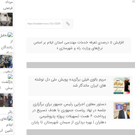
ت.
https://nodademrooz.ir/?p=31109
افزایش ۵ درصدی تعرفه خدمات مهندسی استان ایلام بر اساس
نرخ‌های وزارت راه و شهرسازی »
مریم بالوی فیلی برگزیده پویش ملی دل‌ نوشته‌
های ایران ماندگار شد
دستور معاون اجرایی رئیس‌ جمهور برای برگزاری
جلسه در نهاد ریاست‌ جمهوری با هدف تسریع در
پرداخت ۶ همت تسهیلات پروژه پتروشیمی
دهلران | بهره‌ برداری از سیمان شهرستان تا پایان
سال 1405 با حمایت بانکی