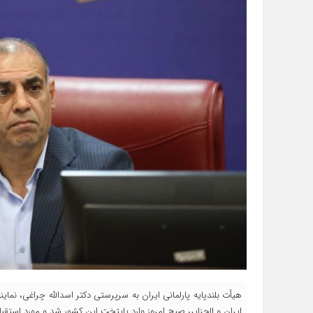
هیأت بلندپایه پارلمانی ایران به سرپرستی دکتر اسدالله چراغی، نم
ایران و الجزایر، صبح امروز وارد پایتخت این کشور شد و مورد استقب