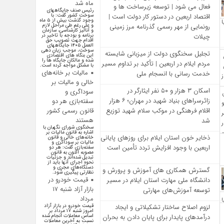
ماه شد
فعال می‌ شود | توسعه زیرساخت‌ ها و
رئیس صنف جایگاههای
سوخت کشور گفت: با
اقتصاد اربعین در دستور کار دولت است |
وجود گذشت بیش از ۵ ماه
و علی رغم طی مراحل لازم
رونمایی از مهر رسمی گذرنامه مرز زمینی
و آنالیز کارشناسی، سازمان
برنامه و بودجه با تاخیر در
چیلات
اقدام جهت تصویب حق
العمل ۱۴۰۵ جایگاههای
سوخت، موجب زیان دهی
تجلیل سخنگوی دولت از میزبانی شایسته
این بنگاه های اقتصادی
شده و مالکان جایگاه ها را
مردم ایلام در اربعین | تأکید بر تداوم مسیر
با مشکل مواجه کرده است.
مالیات بر خانه‌های
خدمت‌ رسانی با انسجام ملی
خالی و مالیات بر
اسکان ۳ هزار و ۵۰ نفر ایثارگر در
سوداگری و
زائرسراهای بنیاد شهید در مهران؛ ۶ هزار
سفته‌بازی هر دو
قانون رسمی کشور
اقلام فرهنگی در موکب سلام شهید توزیع
هستند
شد
سخنگوی شورای نگهبان با
اشاره به قانون مالیات بر
ذخایر خون استان ایلام برای روزهای پایانی
خانه‌های خالی و قانون
مالیات بر سوداگری و
اربعین با وجود افزایش تردد تأمین است
سفته‌بازی گفت: هر دو
مصوبه اکنون به قانون
تبدیل شده‌اند و جزئیات
نحوه اجرای آنها باید از
دستگاه‌های مجری و
گسترش همکاری‌ های آموزش و پرورش و
نظارتی پیگیری شود.
قیمت خودرو در
دانشگاه ملی مهارت استان ایلام در مسیر
بازار آزاد شنبه ۱۷
توسعه آموزش‌های مهارتی
مرداد
لزوم اصلاح ساختار تشکیلاتی و ایجاد
قیمت خودرو در بازار آزاد
امروز شنبه ۱۷ مرداد بر
درآمدهای پایدار برای پایان دادن به بحران‌
اساس معاملات انجام شده
نسبت به آخرین معاملات