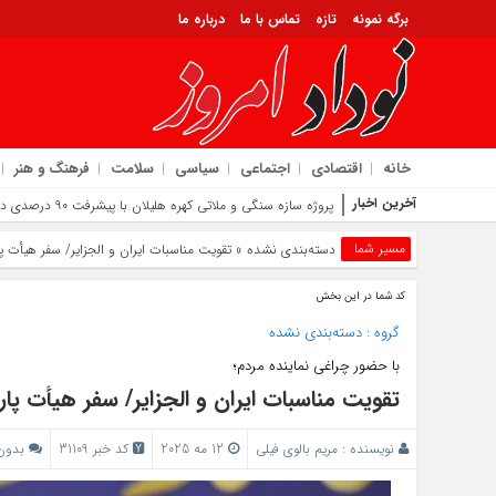
برگه نمونه
تازه
تماس با ما
درباره ما
خانه
اقتصادی
اجتماعی
سیاسی
سلامت
فرهنگ و هنر
آخرین اخبار
17 مرداد فرصتی برای
مسیر شما
دسته‌بندی نشده
» تقویت مناسبات ایران و الجزایر/ سفر هیأت پار
کد شما در این بخش
گروه :
دسته‌بندی نشده
با حضور چراغی نماینده مردم؛
تقویت مناسبات ایران و الجزایر/ سفر هیأت پارلم
نویسنده :
مریم بالوی فیلی
12 مه 2025
کد خبر 31109
بدون