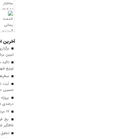
آخرین اخ
برگزاری
تبیین برن
تاکید م
توزیع شهر
سطرهای
ثبت ترد
حسینی در 
درصدی در
17 مرداد فرصتی برای قدرشناسی
یخ‌ فر
غافلگیر ش