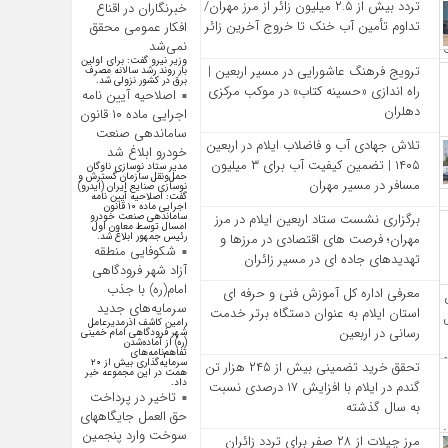
تردد بیش از ۲.۵ میلیون زائر از مرز مهران/
خبرنگاران در اقناع
تداوم تأمین آب خنک تا خروج آخرین زائر
افکار عمومی محقق
نمی‌شد
وزیر نیرو گفت: برای اولین
ترویج فرهنگ عاشورایی در مسیر اربعین |
بار روند رشد سالانه مصرف
برق در کشور نزولی شد.
راه‌ اندازی «حسینه کتاب» در موکب مرکزی
اصلاحیه آیین نامه
دهلران
اجرایی ماده ۱۰ قانون
ساماندهی صنعت
تلاش جهادی آب و فاضلاب ایلام در اربعین
خودرو ابلاغ شد
۱۴۰۵ | تضمین کیفیت آب برای ۳ میلیون
مدیر ستاد نوسازی ناوگان
حمل‌ونقل سازمان گسترش و
مسافر در مسیر مهران
نوسازی صنایع ایران (ایدرو)
گفت: اصلاحیه آیین نامه
اجرایی ماده ۱۰ قانون
ساماندهی صنعت خودرو
برگزاری نشست ستاد اربعین ایلام در مرز
امسال توسط معاون اول
رئیس جمهور ابلاغ شد.
مهران؛ فرصت‌ های اقتصادی در مرزها و
شکوفایی منطقه
تهدیدهای جاده‌ ای در مسیر زائران
آزاد شهر فرودگاهی
امام(ره) با جذب
معرفی اداره کل آموزش فنی و حرفه‌ ای
سرمایه‌های جدید
استان ایلام به‌ عنوان دستگاه برتر خدمت‌
رامین کاشف اذرمدیرعامل
رسانی در اربعین
شهر فرودگاهی امام خمینی
(ره) از آماده‌شدن
تفاهم‌نامه‌های
سرمایه‌گذاری بیش از ۲۰
تحقق خرید تضمینی بیش از ۲۴۵ هزار تن
همت در این مجموعه خبر
داد.
گندم در ایلام با افزایش ۱۷ درصدی نسبت
تاخیر در پرداخت
به سال گذشته
حق العمل جایگاههای
سوخت وارد پنجمین
مرز چیلات از ۲۸ صفر برای تردد زائران