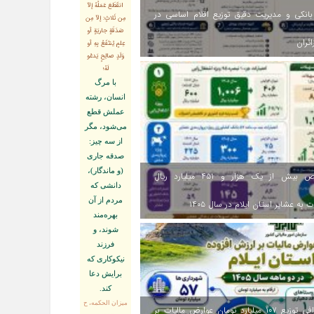
انقَطَعَ عَمَلُهُ إلاّ
انکی و مدیریت دقیق توزیع اقلام اساسی در
مِن ثَلاثٍ: إلاّ مِن
صَدَقَةٍ جاريَةٍ أو
ائران
عِلمٍ يُنتَفَعُ بِهِ أو
وَلَدٍ صالِحٍ يَدعُو
لَهُ؛
با مرگ
انسان، رشته
عملش قطع
مى‌شود، مگر
از سه چيز:
صدقه جارى
(و ماندگار)،
اختصاص بیش از یک هزار و ۴۵۱ میلیارد ریال
دانشى كه
مردم از آن
 به عشایر استان ایلام در سال ۱۴۰۵
بهره‏‌مند
شوند، و
فرزند
نيكوكارى كه
برايش دعا
كند.
ميزان الحكمه، ح
اینفوگرافی توزیع ۱۰۷ میلیارد تومان عوارض مالیات بر