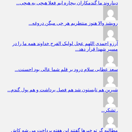
دیناروند
ما گندمکاران بیچاره ایم فعلا هیچی به هیچی...
رویشد
والا هنوز منتطریم هر چی میگن دروغه...
آرزو احمدی
اللهم عجل لولیک الفرج خداوند همه ما را در
مسیر شهدا قرار دهد...
سعد عطایی
سلام درود بر قلم شما عالی بود احسنت...
شیرین
هم تابستون شد هم فصل برداشت و هم پول گندم...
.
تشکر...
مطالبه گر
تو خبرها گفتند این هفته پرداخت می شه کاش