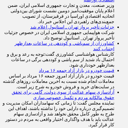
وزیر صنعت، معدن و تجارت جمهوری اسلامی ایران، ضمن
اعلام پایان موفقیت‌آمیز دومین نشست شورای بین‌دولتی
اتحادیه اقتصادی اوراسیا در قرقیزستان، از تصویب
جمع‌بندی‌های راهبردی این اجلاس خبر داد.
جزئیات تأخیر پرواز تهران ـ استانبول اعلام شد
شرکت هواپیمایی جمهوری اسلامی ایران در خصوص جزئیات
تأخیر پرواز تهران_ استانبول توضیح داد.
کشاورزان از سم‌پاشی و کوددهی در ساعات بعدازظهر
اجتناب کنند
کارشناس هواشناسی کشاورزی گفت:توجه به رعد و برق و
احتمال باد شدید از سم پاشی و کوددهی برگی در ساعات
بعدازظهر خودداری شود.
قیمت خودرو در بازار آزاد جمعه ۱۶ مرداد
قیمت خودرو در بازار آزاد امروز جمعه ۱۶ مرداد بر اساس
معاملات انجام شده نسبت به آخرین معاملات روز‌های گذشته
در سایت‌های خرید و فروش خودرو به شرح زیر است.
آزادسازی سهام عدالت از سوی دولت، گامی برای تحقق
حقوق مالکانه مردم و تکمیل خصوصی‌سازی
نماینده مجلس گفت: تا زمانی که سهامداران امکان مدیریت و
تصمیم‌گیری درباره دارایی خود را نداشته باشند، اهداف این
طرح به طور کامل محقق نخواهد شد و آزادسازی سهام
عدالت باید با هدف واگذاری اختیار واقعی به مردم در دستور
کار قرار گیرد.