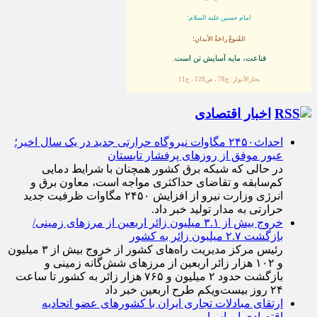
امام حسین علیه السلام:
القُنوعُ راحَةُ الأبدانِ؛
قناعت، مايه آسايش تن است.
بحارالأنوار: ج78 ، ص128 ، ح11
اخبار اقتصادی
احداث۲۴۵۰ مگاوات نیروگاه حرارتی جدید در یک سال اخیر؛
عبور موفق از روز‌های پرفشار تابستان
در حالی که شبکه برق کشور همچنان با شرایط دمایی
کم‌سابقه و تقاضای حداکثری مواجه است، معاون برق و
انرژی وزارت نیرو از افزایش ۲۴۵۰ مگاوات ظرفیت جدید
حرارتی به مدار تولید خبر داد.
خروج بیش از ۳.۱ میلیون زائر اربعین از مرزهای زمینی/
بازگشت ۲.۷ میلیون زائر به کشور
رئیس مرکز مدیریت راه‌های کشور از خروج بیش از ۳ میلیون
و ۱۰۲ هزار زائر اربعین از مرزهای شش‌گانه زمینی و
بازگشت حدود ۲ میلیون و ۷۶۵ هزار زائر به کشور تا ساعت
۲۴ روز بیست‌ویکم طرح اربعین خبر داد
ارتقای مبادلات تجاری ایران با کشور‌های عضو اتحادیه
اقتصادی اوراسیا