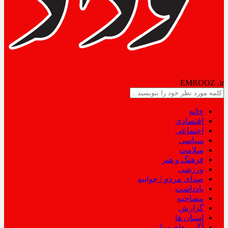
NODAD
EMROOZ
.ir
خانه
اقتصادی
اجتماعی
سیاسی
سلامت
فرهنگ و هنر
ورزشی
صدای مردم / جوابیه
یادداشت
مصاحبه
گزارش
استان ها
آگهی های دولتی