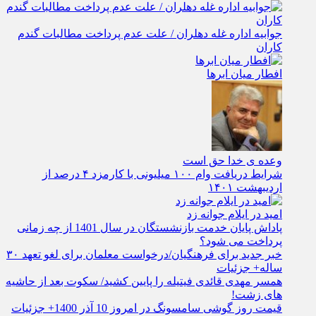
جوابیه اداره غله دهلران / علت عدم پرداخت مطالبات گندم
کاران
افطار میان ابرها
وعده ی خدا حق است
شرایط دریافت وام ۱۰۰ میلیونی با کارمزد ۴ درصد از
اردیبهشت ۱۴۰۱
امید در ایلام جوانه زد
پاداش پایان خدمت بازنشستگان در سال 1401 از چه زمانی
پرداخت می شود؟
خبر جدید برای فرهنگیان/درخواست معلمان برای لغو تعهد ۳۰
ساله+ جزئیات
همسر مهدی قائدی فیتیله را پایین کشید/ سکوت بعد از حاشیه
های زشت!
قیمت روز گوشی سامسونگ در امروز 10 آذر 1400+ جزئیات