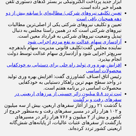
ابزار جدید پرداخت الکترونیکی بر بستر کد‌های دستوری تلفن
همراه خبر داده است.
تعیین تکلیف نیروهای شرکتی/ مطالبه‌ای با سابقه بیش از دو
دهه همچنان باقی است
تعیین و تکلیف نیرو‌های شرکتی یکی از اصلی‌ترین مطالبات
نیرو‌های شرکتی است که در همین راستا مجلس به دنبال
تبدیل وضعیت نیرو‌های شرکتی به قرارداد معین است.
آزادسازی سهام عدالت به نفع مردم اجرایی شود
نماینده مجلس گفت:تکلیف قانونی مدیریت سهام بایدهرچه
سریع‌تر اجرایی شود و آزادسازی سهام عدالت توسط دولت
انجام بپذیرد.
افزایش بهره وری تولید راه حلی برای دستیابی به خودکفایی
محصولات اساسی
رئیس اتاق اصناف کشاورزی گفت: افزایش بهره وری تولید
در واحد سطح مهم ترین راهکار دستیابی به خودکفایی
محصولات اساسی در برنامه هفتم است.
ثبت تردد ۵.۸ میلیون زائر حسینی از مرزهای اربعینی در
سفرهای رفت و برگشت
با گذشت ۲۱ روز از آغاز سفرهای اربعین، بیش از سه میلیون
و ۱۰۲ هزار زائر در مسیر سفرهای رفت و به‌منظور خروج از
کشور و بیش از ۲ میلیون و ۷۶۶ هزار زائر در مسیرهای
بازگشت از سفرهای عتبات عالیات، از پایانه‌های شش‌گانه
اربعینی کشور تردد کرده‌اند.