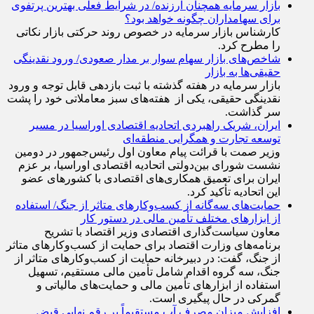
بازار سرمایه همچنان ارزنده/ در شرایط فعلی بهترین پرتفوی
برای سهامداران چگونه خواهد بود؟
کارشناس بازار سرمایه در خصوص روند حرکتی بازار نکاتی
را مطرح کرد.
شاخص‌های بازار سهام سوار بر مدار صعودی/ ورود نقدینگی
حقیقی‌ها به بازار
بازار سرمایه در هفته گذشته با ثبت بازدهی قابل توجه و ورود
نقدینگی حقیقی، یکی از هفته‌های سبز معاملاتی خود را پشت
سر گذاشت.
ایران، شریک راهبردی اتحادیه اقتصادی اوراسیا در مسیر
توسعه تجارت و همگرایی منطقه‌ای
وزیر صمت با قرائت پیام معاون اول رئیس‌جمهور در دومین
نشست شورای بین‌دولتی اتحادیه اقتصادی اوراسیا، بر عزم
ایران برای تعمیق همکاری‌های اقتصادی با کشورهای عضو
این اتحادیه تأکید کرد.
حمایت‌های سه‌گانه از کسب‌وکارهای متاثر از جنگ/ استفاده
از ابزارهای مختلف تأمین مالی در دستور کار
معاون سیاست‌گذاری اقتصادی وزیر اقتصاد با تشریح
برنامه‌های وزارت اقتصاد برای حمایت از کسب‌وکار‌های متاثر
از جنگ، گفت: در دبیرخانه حمایت از کسب‌وکار‌های متاثر از
جنگ، سه گروه اقدام شامل تأمین مالی مستقیم، تسهیل
استفاده از ابزار‌های تأمین مالی و حمایت‌های مالیاتی و
گمرکی در حال پیگیری است.
افزایش میزان مصرف آب مستقیماً بر رقم نهایی قبض