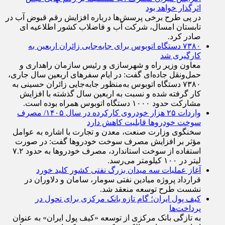
اثرگذار خواهد بود
در پی طرح برخی پرسش‌ها درباره افزایش رقم قبوض آب در
تابستان امسال، شرکت آب و فاضلاب کشور اطلاعیه ای
صادر کرد.
۷۳۸۰ دستگاه اتوبوس برای جابه‌جایی زائران اربعین به
کارگیری شد
معاون وزیر راه و شهرسازی و رئیس سازمان راهداری و
حمل‌ونقل جاده‌ای گفت: در ایام سفرهای اربعین سال جاری،
۷۳۸۰ دستگاه اتوبوس به‌منظور جابه‌جایی زائران حسینی به‌
کار گرفته شده و نسبت به اربعین سال گذشته با افزایش
مشارکت حدود ۱۰۰۰ دستگاه اتوبوس همراه بوده است.
واردات ۲۵ هزار خودروی کارکرده در سال ۱۴۰۵/ مصرف
سوخت خودرو‌ها قابلیت کاهش دارد
سخنگوی وزارت صنعت، معدن و تجارت با اشاره به عوامل
مؤثر بر افزایش مصرف سوخت خودرو‌ها گفت: در صورت
استفاده از سوخت استاندارد، مصرف خودرو‌ها به حدود ۷.۲
لیتر در ۱۰۰ کیلومتر می‌رسد.
آغاز عملیات سه میدان بزرگ نفتی کشور کلید خورد
قرارداد پروژه میادین نفتی سومار، سامان و دلاوران در
نشست طرح توسعه منعقد شد.
کیف پول ایران؛ گام تازه بانک مرکزی برای تحول در
پرداخت‌ها
به تازگی بانک مرکزی از توسعه «کیف پول ایران» به عنوان