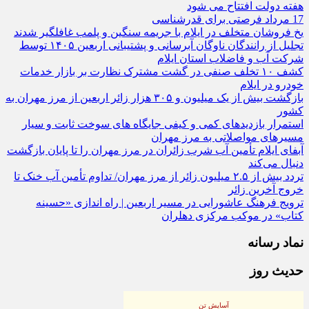
هفته دولت افتتاح می شود
17 مرداد فرصتی برای قدرشناسی
یخ‌ فروشان متخلف در ایلام با جریمه سنگین و پلمب غافلگیر شدند
تجلیل از رانندگان ناوگان آبرسانی و پشتیبانی اربعین ۱۴۰۵ توسط
شرکت آب و فاضلاب استان ایلام
کشف ۱۰ تخلف صنفی در گشت مشترک نظارت بر بازار خدمات
خودرو در ایلام
بازگشت بیش از یک میلیون و ۳۰۵ هزار زائر اربعین از مرز مهران به
کشور
استمرار بازدیدهای کمی و کیفی جایگاه‌ های سوخت ثابت و سیار
مسیرهای مواصلاتی به مرز مهران
آبفای ایلام تأمین آب شرب زائران در مرز مهران را تا پایان بازگشت
دنبال می‌کند
تردد بیش از ۲.۵ میلیون زائر از مرز مهران/ تداوم تأمین آب خنک تا
خروج آخرین زائر
ترویج فرهنگ عاشورایی در مسیر اربعین | راه‌ اندازی «حسینه
کتاب» در موکب مرکزی دهلران
نماد رسانه
حدیث روز
آسایش تن