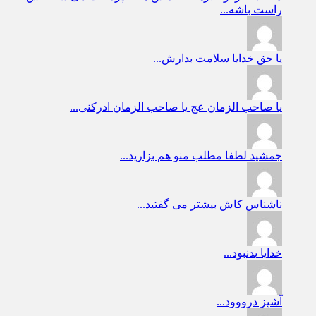
راست باشه...
یا حق
خدایا سلامت بدارش...
یا صاحب الزمان عج
یا صاحب الزمان ادرکنی...
جمشید
لطفا مطلب منو هم بزارید...
ناشناس
کاش بیشتر می گفتید...
خدایا
بدنبود...
آشپز
درووود...