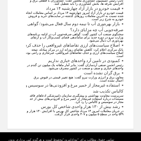
نایب رئیس کمیسیون کشاورزی مجلس گفت: کشاورزان با قطعی برق و
افزایش تعرفه ها، بخش کشاورزی را باید تعطیل کنند.
قیمت خودرو در بازار آزاد چهارشنبه ۱۴ مرداد
قیمت خودرو در بازار آزاد امروز چهارشنبه ۱۴ مرداد بر اساس معاملات انجام
شده نسبت به آخرین معاملات روز‌های گذشته در سایت‌های خرید و فروش
خودرو به شرح زیر است.
بازار بهره‌وری آب تا نیمه دوم سال فعال می‌شود/ گواهی
صرفه‌جویی آب چه مزایای دارد؟
سخنگوی صنعت آب کشور گفت: گواهی صرفه‌جویی آب در ادامه برنامه‌های
وزارت نیرو در دوره جدید برای ساماندهی فضای کسب‌وکار آب و ارتقای
بهره‌وری آب دنبال می‌شود.
اصلاح سیاست‌های ارزی تقاضاهای غیرواقعی را حذف کرد
بانک مرکزی اعلام کرد: کاهش تقاضای روزانه ارز در مرکز مبادله، نتیجه
اصلاح سیاست‌های ارزی و حذف تقاضا‌های غیرواقعی، غیرتجاری و رانتی بوده
است.
کمبودی در تامین آرد واحد‌های خبازی نداریم
رئیس انجمن صنفی آردسازان گفت: بنابر آمار ماهانه یک میلیون تن گندم در
واحد‌های خبازی و صنف و صنعت در کشور مصرف می‌شود.
برق گران نشده است
معاون برق و انرژی وزارت نیرو گفت: هیچ تغییر قیمتی در قبوض برق
اعمال نشده است.
استفاده غیرمجاز از خمیر مرغ و افزودنی‌ها در سوسیس و
کالباس تکذیب شد
سرپرست معاونت بهداشتی و پیشگیری سازمان دامپزشکی ادعاهای فاقد
مستندات درباره استفاده غیرمجاز از خمیر مرغ و افزودنی‌های بیش از حد
مجاز در سوسیس و کالباس را رد کرد.
رشد بیش از ۱۳۰ هزار واحدی شاخص کل بورس
در جریان معاملات امروز ۱۴ مرداد شاخص کل بورس با افزایش ۱۳۰ هزار و
۵۴۹ واحد در سطح ۵ میلیون و ۴۰۷ واحدی قرار گرفت.
تمامی حقوق مطالب برای "نودادامروز"محفوظ است و هرگونه کپی برداری بدون