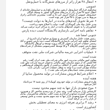
انتقال ۴۸ هزار زائر از مرزهای شش‌گانه با حمل‌ونقل
عمومی
سخنگوی قرارگاه حمل‌ونقل اربعین سازمان راهداری و حمل‌ونقل جاده‌ای از
انتقال حدود ۴۸ هزار زائر از مرز‌های شش‌گانه کشور به وسیله ناوگان
حمل‌ونقل عمومی از بامداد امروز خبر داد و گفت: بیشترین جابه‌جایی زائران
مربوط به مرز مهران با ۳۵ هزار نفر بوده است.
شرط تحویل گندم‌های مانده در انبار‌ها به دولت چیست؟
مدیر عامل بنیاد ملی گندمکاران گفت: دولت با اصلاح نحوه پرداخت،
کشاورزان را به تحویل گندم‌های مانده در انبار به مراکز خرید ترغیب می‌کند.
تفاهم نامه اجرایی بازسازی پالایشگاه آسیب دیده پارس
جنوبی امضا شد
رئیس هیئت عامل سازمان گسترش و نوسازی صنایع ایران (ایدرو) از
امضای تفاهم نامه اجرایی بازسازی پالایشگاه آسیب دیده پارس جنوبی و آغاز
رسمی عملیات اجرایی و تجهیز کارگاه پروژه توسعه و اورهال پالایشگاه
سوم پارس جنوبی (فاز‌های ۴ و ۵) توسط کنسرسیومی متشکل از شرکت‌های
داخلی خبر داد.
عملیات اجرایی جریمه مالیاتی شرکت ملی نفت متوقف
شده است
معاون امور مالیاتی مدیریت امور مالی شرکت ملی نفت ایران گفت: رقم
۲۸۷ همتی که از سوی سازمان امور مالیاتی به‌عنوان جریمه شرکت ملی نفت
ایران مطرح شده، ناشی از اختلاف برداشت از قانون پایانه‌های فروشگاهی و
سامانه مؤدیان است و با توجه به توقف عملیات اجرایی، نگرانی بابت
مسدودشدن مجدد حساب‌های شرکت ملی نفت […]
اعلام شرایط فروش مشارکت در تولید محصول سایپا از
هفته آینده
طرح فروش مشارکت در تولید خودروی کوییکS از روز شنبه ۱۷ مردادماه
آغاز می‌شود.
موج صعودی بازار تنها به چند سهم محدود نیست
کارشناس بازار سرمایه گفت: رشد بیش از دو درصدی شاخص کل و هم‌وزن،
سبزپوشی گسترده صنایع و اثرگذاری مثبت اغلب نماد‌های شاخص‌ساز، بیانگر
آن است که موج صعودی بازار تنها به چند سهم محدود نیست و بخش وسیعی
از بازار را در بر گرفته است.
رشد ۴ برابری تعرفه انرژی به معنای تعطیلی بخش
کشاورزی است