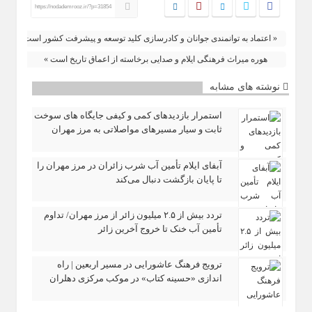
https://nodademrooz.ir/?p=31854
« اعتماد به توانمندی جوانان و کادرسازی کلید توسعه و پیشرفت کشور است
هوره میراث فرهنگی ایلام و صدایی برخاسته از اعماق تاریخ است »
نوشته های مشابه
استمرار بازدیدهای کمی و کیفی جایگاه‌ های سوخت
ثابت و سیار مسیرهای مواصلاتی به مرز مهران
آبفای ایلام تأمین آب شرب زائران در مرز مهران را
تا پایان بازگشت دنبال می‌کند
تردد بیش از ۲.۵ میلیون زائر از مرز مهران/ تداوم
تأمین آب خنک تا خروج آخرین زائر
ترویج فرهنگ عاشورایی در مسیر اربعین | راه‌
اندازی «حسینه کتاب» در موکب مرکزی دهلران