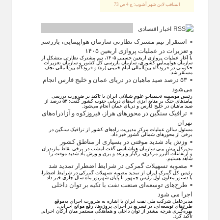
المناقب لابن شهر آشوب: ج 4 ص 73
اخبار اقتصادی
استقرار تیم مشترک نظارتی سازمان هواپیمایی، بازرسی
و تعزیرات در عملیات پروازی اربعین ۱۴۰۵
با آغاز عملیات پروازی اربعین حسینی ۱۴۰۵، تیم مشترک نظارتی متشکل از
سازمان هواپیمایی کشوری، سازمان بازرسی کل کشور و سازمان تعزیرات
حکومتی در فرودگاه بین‌المللی امام خمینی (ره) و فرودگاه بین‌المللی نجف
مستقر شد.
۵۳ درصد صید ماهیان در دریای عمان و خلیج فارس انجام
می‌شود
رئیس موسسه تحقیقات علوم شیلاتی ایران با تاکید بر ضرورت بررسی
پیامد‌های جنگ بر منابع آبزی آب‌های دریایی جنوب کشور گفت: ۵۳ درصد از
صید ماهیان در خلیج فارس و دریای عمان انجام می‌شود.
ترافیک سنگین در محورهای هراز، فیروزکوه و آزادراه‌های
تهران
مسئول سالن عملیات مرکز مدیریت راه‌های کشور از ترافیک سنگین در
برخی از محور‌های شمالی کشور خبر داد.
وزش باد شدید موقتی در بسیاری از مناطق کشور
مدیرکل پیش بینی سازمان هواشناسی گفت:امشب در برخی نقاط مازندران
و ارتفاعات البرز مرکزی، رگبار و رعد و برق و وزش باد شدید موقت را
شاهد هستیم.
مصوبه تسهیلات گمرکی در شرایط اضطرار تمدید شد
رئیس کل گمرک ایران از تمدید مصوبه تسهیلات گمرکی در شرایط اضطرار
با دستور معاون اول رئیس جمهور تا پایان شهریور ماه سال جاری خبر داد.
طرح‌های توسعه‌ای صنعت نفت با تکیه بر توان داخلی
اجرا می شود
مدیرعامل شرکت ملی نفت ایران با اشاره به ضرورت اجرای به‌موقع
طرح‌های توسعه‌ای، بر تسریع در اجرای پروژه‌ها، رفع موانع اجرایی،
بهره‌گیری هرچه بیشتر از توان داخلی و هماهنگی مستمر میان ارکان اجرایی
تاکید کرد.