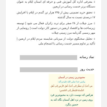
معرفی اداره کل آموزش فنی و حرفه‌ ای استان ایلام به‌ عنوان
دستگاه برتر خدمت‌ رسانی در اربعین
تحقق خرید تضمینی بیش از ۲۴۵ هزار تن گندم در ایلام با افزایش
۱۷ درصدی نسبت به سال گذشته
مرز چیلات از ۲۸ صفر برای تردد زائران فعال می‌ شود | توسعه
زیرساخت‌ ها و اقتصاد اربعین در دستور کار دولت است | رونمایی از
مهر رسمی گذرنامه مرز زمینی چیلات
تجلیل سخنگوی دولت از میزبانی شایسته مردم ایلام در اربعین |
تأکید بر تداوم مسیر خدمت‌ رسانی با انسجام ملی
نماد رسانه
حدیث روز
محبوبترین زمینی در آسمان
پيامبر خدا صلى الله عليه و آله:
مَن أحَبَّ أن يَنظُرَ إلى أحَبِّ أهلِ الأرضِ إلى أهلِ
السَّماءِ فَليَنظُر إلى الحُسَينِ؛
هركس كه دوست دارد به محبوبترين فرد
روى زمين در نزد اهل آسمان نگاه كند به
حسين بنگرد.