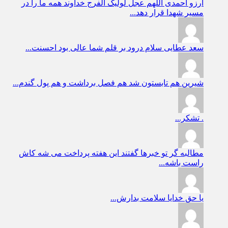
آرزو احمدی
اللهم عجل لولیک الفرج خداوند همه ما را در
مسیر شهدا قرار دهد...
سعد عطایی
سلام درود بر قلم شما عالی بود احسنت...
شیرین
هم تابستون شد هم فصل برداشت و هم پول گندم...
.
تشکر...
مطالبه گر
تو خبرها گفتند این هفته پرداخت می شه کاش
راست باشه...
یا حق
خدایا سلامت بدارش...