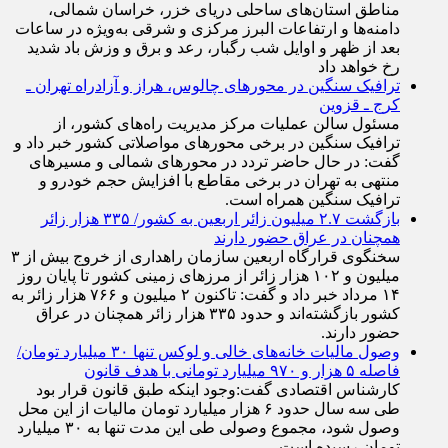
مناطق استان‌های ساحلی دریای خزر، خراسان شمالی،
دامنه‌ها و ارتفاعات البرز مرکزی و شرقی به‌ویژه در ساعات
بعد از ظهر و اوایل شب رگبار، رعد و برق و وزش باد شدید
رخ خواهد داد
ترافیک سنگین در محورهای چالوس، هراز و آزادراه تهران ـ
کرج ـ قزوین
مسئول سالن عملیات مرکز مدیریت راه‌های کشور، از
ترافیک سنگین در برخی محورهای مواصلاتی کشور خبر داد و
گفت: در حال حاضر تردد در محورهای شمالی و مسیرهای
منتهی به تهران در برخی مقاطع با افزایش حجم خودرو و
ترافیک سنگین همراه است.
بازگشت ۲.۷ میلیون زائر اربعین به کشور/ ۳۳۵ هزار زائر
همچنان در عراق حضور دارند
سخنگوی قرارگاه اربعین سازمان راهداری از خروج بیش از ۳
میلیون و ۱۰۲ هزار زائر از مرز‌های زمینی کشور تا پایان روز
۱۴ مرداد خبر داد و گفت: تاکنون ۲ میلیون و ۷۶۶ هزار زائر به
کشور بازگشته‌اند و حدود ۳۳۵ هزار زائر همچنان در عراق
حضور دارند.
وصول مالیات خانه‌های خالی و لوکس تنها ۳۰ میلیارد تومان/
فاصله ۵ هزار و ۹۷۰ میلیارد تومانی با هدف قانون
کارشناس اقتصادی گفت:وجود اینکه طبق قانون قرار بود
طی سه سال حدود ۶ هزار میلیارد تومان مالیات از این محل
وصول شود، مجموع وصولی طی این مدت تنها به ۳۰ میلیارد
تومان رسیده است.