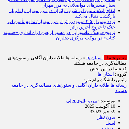
سیار مسیرهای مواصلاتی به مرز مهران
آبفای ایلام تأمین آب شرب زائران در مرز مهران را تا پایان
بازگشت دنبال می‌کند
تردد بیش از ۲.۵ میلیون زائر از مرز مهران/ تداوم تأمین آب
خنک تا خروج آخرین زائر
ترویج فرهنگ عاشورایی در مسیر اربعین | راه‌ اندازی «حسینه
کتاب» در موکب مرکزی دهلران
مسیر شما
استان ها
» رسانه‌ ها طلایه‌ داران آگاهی و ستون‌های
مطالبه‌گری در جامعه هستند
کد شما در این بخش
گروه :
استان ها
رئیس دانشگاه پیام نور:
رسانه‌ ها طلایه‌ داران آگاهی و ستون‌های مطالبه‌گری در جامعه
هستند
نویسنده :
مریم بالوی فیلی
10 آگوست 2025
کد خبر 33923
بدون نظر
ایمیل
پرینت