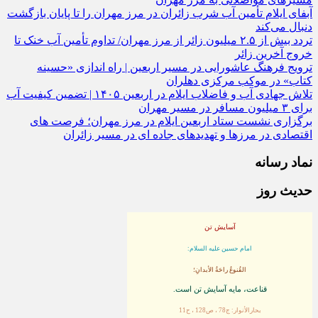
آبفای ایلام تأمین آب شرب زائران در مرز مهران را تا پایان بازگشت
دنبال می‌کند
تردد بیش از ۲.۵ میلیون زائر از مرز مهران/ تداوم تأمین آب خنک تا
خروج آخرین زائر
ترویج فرهنگ عاشورایی در مسیر اربعین | راه‌ اندازی «حسینه
کتاب» در موکب مرکزی دهلران
تلاش جهادی آب و فاضلاب ایلام در اربعین ۱۴۰۵ | تضمین کیفیت آب
برای ۳ میلیون مسافر در مسیر مهران
برگزاری نشست ستاد اربعین ایلام در مرز مهران؛ فرصت‌ های
اقتصادی در مرزها و تهدیدهای جاده‌ ای در مسیر زائران
نماد رسانه
حدیث روز
آسایش تن
امام حسین علیه السلام:
القُنوعُ راحَةُ الأبدانِ؛
قناعت، مايه آسايش تن است.
بحارالأنوار: ج78 ، ص128 ، ح11