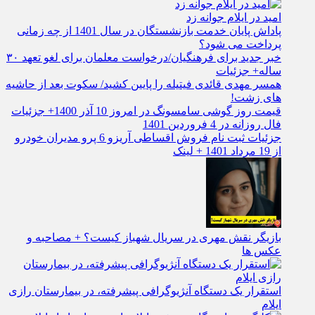
امید در ایلام جوانه زد
پاداش پایان خدمت بازنشستگان در سال 1401 از چه زمانی
پرداخت می شود؟
خبر جدید برای فرهنگیان/درخواست معلمان برای لغو تعهد ۳۰
ساله+ جزئیات
همسر مهدی قائدی فیتیله را پایین کشید/ سکوت بعد از حاشیه
های زشت!
قیمت روز گوشی سامسونگ در امروز 10 آذر 1400+ جزئیات
فال روزانه در 4 فروردین 1401
جزئیات ثبت نام فروش اقساطی آریزو 6 پرو مدیران خودرو
از 19 مرداد 1401 + لینک
بازیگر نقش مهری در سریال شهباز کیست؟ + مصاحبه و
عکس ها
استقرار یک دستگاه آنژیوگرافی پیشرفته، در بیمارستان رازی
ایلام