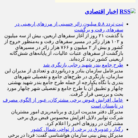
اخبار اقتصادی
ثبت تردد ۵.۸ میلیون زائر حسینی از مرزهای اربعینی در
سفرهای رفت و برگشت
با گذشت ۲۱ روز از آغاز سفرهای اربعین، بیش از سه میلیون
و ۱۰۲ هزار زائر در مسیر سفرهای رفت و به‌منظور خروج از
کشور و بیش از ۲ میلیون و ۷۶۶ هزار زائر در مسیرهای
بازگشت از سفرهای عتبات عالیات، از پایانه‌های شش‌گانه
اربعینی کشور تردد کرده‌اند.
طرح جامع بندر شهید رجایی بازنگری شد
مدیرعامل سازمان بنادر و دریانوردی و تعدادی از مدیران این
سازمان، بازنگری در طرح‌های جامع و تفصیلی شهر‌های
بندری با نگاه یکپارچه از جمله طرح جامع بندر شهید بهشتی
چابهار و تطبیق آن با طرح جامع و تفصیلی شهر چابهار مورد
بحث و بررسی قرار گرفت.
عامل افزایش قبوض برخی مشترکان، عبور از الگوی مصرف
در تابستان است
مدیرکل دفتر مدیریت انرژی و برنامه‌ریزی امور مشتریان
شرکت توانیر دلایل افزایش محسوس قبض برق برخی
مشترکان در روزهای اخیر را اعلام کرد.
رگبار رعدوبرق در برخی از نواحی شمال کشور
مدیرکل پیش بینی سازمان هواشناسی گفت: فردا در برخی