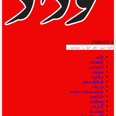
NODAD
EMROOZ
.ir
خانه
اقتصادی
اجتماعی
سیاسی
سلامت
فرهنگ و هنر
ورزشی
صدای مردم / جوابیه
یادداشت
مصاحبه
گزارش
استان ها
آگهی های دولتی