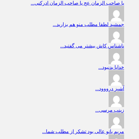
یا صاحب الزمان عج
یا صاحب الزمان ادرکنی...
جمشید
لطفا مطلب منو هم بزارید...
ناشناس
کاش بیشتر می گفتید...
خدایا
بدنبود...
آشپز
درووود...
زینب
مرسی...
مریم بانو
عالی بود تشکر از مطلب شما...