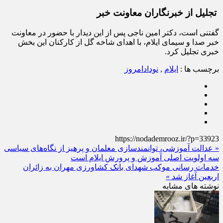
تجلیل از خبرنگاران معاونت خبر
گفتنی است، دکتر امین ناجی پس از این دیدار با حضور در معاونت
خبر صدا و سیمای ایلام، با اهدای شاخه گل از کارکنان این بخش
خبری تجلیل کرد.
برچسب ها :
ایلام
,
نودادامروز
https://nodademrooz.ir/?p=33923
« عدالت آموزشی، توانمندسازی معلمان و پرهیز از نگاه‌های سیاسی
سه اولویت اصلی آموزش و پرورش ایلام است
خدمات‌ رسانی موکب شهدای بانک کشاورزی مهران به زائران
اربعین آغاز شد »
نوشته های مشابه