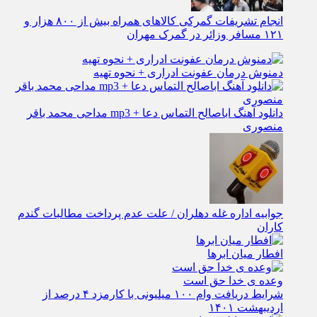
انجام تشریفات گمرکی کالاهای همراه بیش از ۸۰۰ هزار و
۱۲۱ مسافر وزائر در گمرک مهران
دمنوش درمان عفونت ادراری + نحوه تهیه
دانلود آهنگ اباصالح التماس دعا + mp3 مداحی محمد باقر
منصوری
جوابیه اداره غله دهلران / علت عدم پرداخت مطالبات گندم
کاران
افطار میان ابرها
وعده ی خدا حق است
شرایط دریافت وام ۱۰۰ میلیونی با کارمزد ۴ درصد از
اردیبهشت ۱۴۰۱