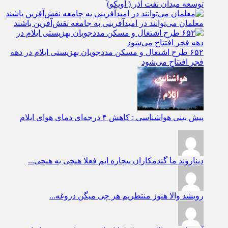
توسعه میدان نفت آذر ( اویکو)
معلمان می‌توانند در امیدآفرینی به جامعه نقش‌آفرین باشند
۶۵۲ طرح اشتغال و مسکن مددجویان بهزیستی ایلام در دهه
فجر افتتاح می‌شود
پیش بینی هواشناسی : کاهش ۴ درجه‌ای دمای هوای ایلام
دیناروند
ما گندمکاران بیچاره ایم فعلا هیچی به هیچی...
رویشد
والا هنوز منتطریم هر چی میگن دروغه...