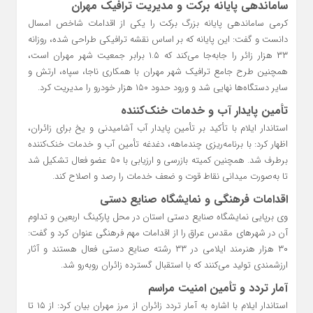
ساماندهی پایانه برکت و مدیریت ترافیک مهران
کرمی ساماندهی پایانه بزرگ برکت را یکی از اقدامات شاخص امسال
دانست و گفت: این پایانه که بر اساس نقشه ترافیکی طراحی شده، روزانه
۳۳ هزار زائر را جابه‌جا می‌کند که ۱.۵ برابر جمعیت شهر مهران است،
همچنین طرح جامع ترافیک شهر مهران با همکاری ناجا، سپاه، ارتش و
سایر دستگاه‌ها نهایی شد و ورود حدود ۱۵۰ هزار خودرو را مدیریت کرد.
تأمین پایدار آب و خدمات خنک‌کننده
استاندار ایلام با تأکید بر تأمین پایدار آب آشامیدنی و یخ برای زائران،
اظهار کرد: با برنامه‌ریزی چندماهه، دغدغه تأمین آب و خدمات خنک‌کننده
برطرف شد. همچنین کمیته بازرسی و ارزیابی با ۵۰ عضو فعال تشکیل شد
تا به‌صورت میدانی نقاط قوت و ضعف خدمات را رصد و اصلاح کند.
اقدامات فرهنگی و نمایشگاه صنایع دستی
وی برپایی نمایشگاه صنایع دستی استان در محل پارکینگ اربعین و تداوم
آن در شهرهای مقدس عراق را از اقدامات مهم فرهنگی عنوان کرد و گفت:
۳۰ هزار هنرمند ایلامی در ۳۳ رشته صنایع دستی فعال هستند و آثار
ارزشمندی تولید می‌کنند که با استقبال گسترده زائران روبه‌رو شد.
آمار تردد و تأمین امنیت مراسم
استاندار ایلام با اشاره به آمار تردد زائران از مرز مهران بیان کرد: از ۱۵ تا