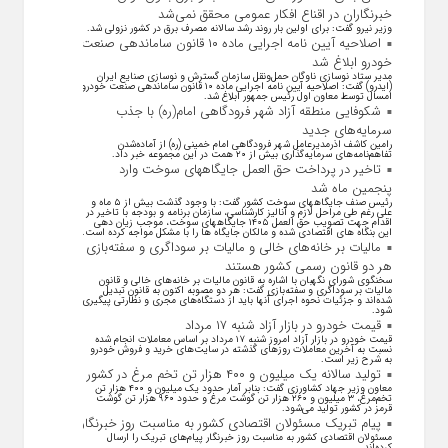
خبرنگاران در اقناع افکار عمومی محقق نمی‌شد
وزیر نیرو گفت: برای اولین بار روند رشد سالانه مصرف برق در کشور نزولی شد.
اصلاحیه آیین نامه اجرایی ماده ۱۰ قانون ساماندهی صنعت
خودرو ابلاغ شد
مدیر ستاد نوسازی ناوگان حمل‌ونقل سازمان گسترش و نوسازی صنایع ایران
(ایدرو) گفت: اصلاحیه آیین نامه اجرایی ماده ۱۰ قانون ساماندهی صنعت خودرو
امسال توسط معاون اول رئیس جمهور ابلاغ شد.
شکوفایی منطقه آزاد شهر فرودگاهی امام(ره) با جذب
سرمایه‌های جدید
رامین کاشف اذرمدیرعامل شهر فرودگاهی امام خمینی (ره) از آماده‌شدن
تفاهم‌نامه‌های سرمایه‌گذاری بیش از ۲۰ همت در این مجموعه خبر داد.
تاخیر در پرداخت حق العمل جایگاههای سوخت وارد
پنجمین ماه شد
رئیس صنف جایگاههای سوخت کشور گفت: با وجود گذشت بیش از ۵ ماه و
علی رغم طی مراحل لازم و آنالیز کارشناسی، سازمان برنامه و بودجه با تاخیر در
اقدام جهت تصویب حق العمل ۱۴۰۵ جایگاههای سوخت، موجب زیان دهی
این بنگاه های اقتصادی شده و مالکان جایگاه ها را با مشکل مواجه کرده است.
مالیات بر خانه‌های خالی و مالیات بر سوداگری و سفته‌بازی
هر دو قانون رسمی کشور هستند
سخنگوی شورای نگهبان با اشاره به قانون مالیات بر خانه‌های خالی و قانون
مالیات بر سوداگری و سفته‌بازی گفت: هر دو مصوبه اکنون به قانون تبدیل
شده‌اند و جزئیات نحوه اجرای آنها باید از دستگاه‌های مجری و نظارتی پیگیری
شود.
قیمت خودرو در بازار آزاد شنبه ۱۷ مرداد
قیمت خودرو در بازار آزاد امروز شنبه ۱۷ مرداد بر اساس معاملات انجام شده
نسبت به آخرین معاملات روز‌های گذشته در سایت‌های خرید و فروش خودرو
به شرح زیر است.
تولید سالانه یک میلیون و ۴۰۰ هزار تن تخم مرغ در کشور
معاون وزیر جهاد کشاورزی گفت: بنابر آمار حدود یک میلیون و ۴۰۰ هزار تن
تخم‌مرغ، ۳ میلیون و ۲۶۰ هزار تن گوشت مرغ و حدود ۹۶۰ هزار تن گوشت
قرمز در کشور تولید می‌شود.
پیام تبریک مسئولان اقتصادی کشور به مناسبت روز خبرنگار
مسئولان اقتصادی کشور به مناسبت روز خبرنگار پیام‌های تبریک را ارسال
کرده‌اند.