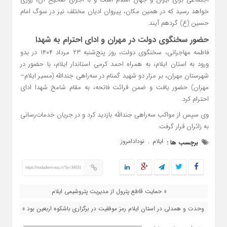
خواهد رسید که در همین مکان، پیروان ادیان مختلف نیز در سوگ امام
حسین (ع) گردهم آیند.
حضور سخنگوی دولت در مهران و ادای احترام به شهدا
فاطمه مهاجرانی، سخنگوی دولت، روز پنج‌شنبه ۲۳ مرداد ۱۴۰۴ در بدو
ورود به استان ایلام، به همراه احمد کرمی استاندار ایلام، با حضور در
شهرستان مهران، بر مزار دو شهید گمنام در سه‌راهی جندالله (مسیر ایلام–
مهران) حضور یافت و ضمن قرائت فاتحه، به مقام شامخ شهدا ادای
احترام کرد.
وی سپس از مواکب سه‌راهی جندالله بازدید کرد و در جریان خدمات‌رسانی
به زائران قرار گرفت.
ایلام
نودادامروز
برچسب ها :
,
https://nodademrooz.ir/?p=34031
« حمایت قاطع پترول از مدیریت پتروشیمی ایلام
وحدت و همدلی در استان ایلام رمز موفقیت در برگزاری باشکوه اربعین بود »