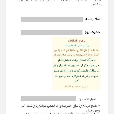
به کشور
نماد رسانه
حدیث روز
باقیات الصالحات
پيامبر صلى‏ الله‏ عليه ‏و‏ آله:
إذا ماتَ الإنسانُ انقَطَعَ عَمَلُهُ إلاّ مِن ثَلاثٍ: إلاّ مِن
صَدَقَةٍ جاريَةٍ أو عِلمٍ يُنتَفَعُ بِهِ أو وَلَدٍ صالِحٍ يَدعُو لَهُ؛
با مرگ انسان، رشته عملش قطع
مى‌شود، مگر از سه چيز: صدقه جارى (و
ماندگار)، دانشى كه مردم از آن بهره‏‌مند
شوند، و فرزند نيكوكارى كه برايش دعا
كند.
ميزان الحكمه، ح 14287
اخبار اقتصادی
هیچ برنامه‌ای برای جیره‌بندی یا قطعی برنامه‌ریزی‌شده آب
وجود ندارد