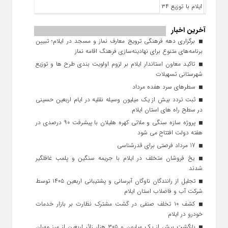
آخرین اخبار
برگزاری دهه فرهنگی ترویج معارف نماز و مسجد در ایلام؛ تبیین
برنامه‌های متنوع برای نهادینه‌سازی فرهنگ اقامه نماز
تاکید معاون استاندار ایلام بر لزوم اولویت‌ بندی طرح‌ ها و توزیع
شهرستانی تسهیلات
سطرهای سرد هفده مرداد
ثبت تردد بیش از یک میلیون وسیله نقلیه در ایام اربعین حسینی
در سطح راه‌ های استان ایلام
پروژه سازه سنگی و ملاتی کهره هلیلان با پیشرفت ۹۰ درصدی در
هفته دولت افتتاح می شود
17 مرداد فرصتی برای قدرشناسی
یخ‌ فروشان متخلف در ایلام با جریمه سنگین و پلمب غافلگیر
شدند
تجلیل از رانندگان ناوگان آبرسانی و پشتیبانی اربعین ۱۴۰۵ توسط
شرکت آب و فاضلاب استان ایلام
کشف ۱۰ تخلف صنفی در گشت مشترک نظارت بر بازار خدمات
خودرو در ایلام
بازگشت بیش از یک میلیون و ۳۰۵ هزار زائر اربعین از مرز مهران