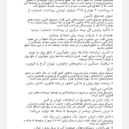
سخنگوی صنعت آب کشور تأکید کرد: هیچ برنامه‌ای برای جیره‌بندی یا قطعی
برنامه‌ریزی‌شده آب وجود ندارد و تنها درخواست ما از شهروندان و رسانه‌ها این
است که با اطلاع‌رسانی مناسب، مردم را به مدیریت مصرف تشویق کنند.
پرداخت ۳ هزار و ۶۹۵ میلیارد تومان پرداخت خسارت از
سوی صندوق تأمین
مدیرعامل صندوق تأمین خسارت‌های بدنی گفت: صندوق تأمین خسارت‌های
بدنی از ابتدای سال ۱۴۰۵ تاکنون، ۳۶ هزار و ۹۵۰ میلیارد ریال خسارت به ۷
هزار و ۴۸۷ نفر از زیان‌دیدگان پرداخت کرده است.
تأکید رئیس کل بیمه مرکزی بر پرداخت خسارت مردم؛
هشدار به ۸ شرکت‌ بیمه برای اصلاح عملکرد
رضایی گفت: من به‌صورت جدی به هفت یا هشت شرکت قطعاً در این هفته
تذکر کتبی داده‌ام و اعلام کرده‌ام که اگر ظرف مدت معین نتوانند خودشان را
اصلاح کنند، با تعلیق فروش در آن رشته مواجه خواهند شد و در این زمینه هیچ
تعارفی نداریم.
کنترل ترازنامه بانک‌ها برای جلوگیری از خلق پول و تورم
رئیس کل بانک مرکزی گفت: کنترل ترازنامه بانک‌ها برای جلوگیری از خلق پول
و تورم با جدیت دنبال می‌شود.
ترافیک سنگین در محورهای چالوس، تهران-کرج و قزوین-
کرج
مسئول سالن عملیات مرکز مدیریت راه‌های کشور گفت: در حال حاضر در محور
چالوس، آزادراه‌های تهران-کرج-قزوین و قزوین-کرج-تهران و همچنین برخی
محدوده‌های آزادراه تهران-شمال و هراز، ترافیک سنگین گزارش شده است.
زیست بوم پولی و بانکی کشور بر پایه فناوری دانش بنیان
طراحی می‌شود
رئیس‌کل بانک مرکزی بر ضرورت سرمایه‌گذاری و توسعه زیرساخت‌های این
فناوری تأکید کردند.
رگبار باران و رعدوبرق در ارتفاعات تهران و البرز
مدیرکل پیش بینی سازمان هواشناسی گفت: امشب در شرق گیلان، مازندران،
ارتفاعات البرز و تهران، افزایش ابر، رگبار باران و رعد و برق مورد انتظار است.
ایران امسال بیشتر از متوسط ۵ ساله غله تولید می‌کند/
ذخایر غلات ایران حدود یک میلیون تن زیاد شد
پیش‌بینی کرد تولید غلات ایران در سال زراعی ۲۰۲۶ با عبور از متوسط ۵ ساله به
۲۱.۶ میلیون تن برسد.
علی‌آبادی: دستاورد‌های صنعت آب و برق بدون توان