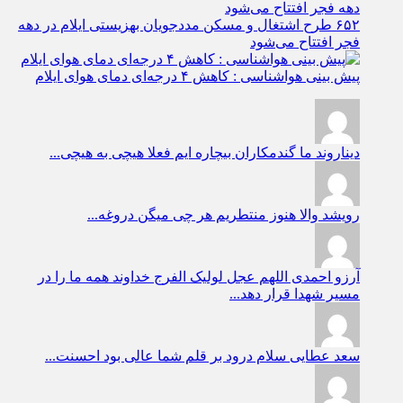
۶۵۲ طرح اشتغال و مسکن مددجویان بهزیستی ایلام در دهه
فجر افتتاح می‌شود
پیش بینی هواشناسی : کاهش ۴ درجه‌ای دمای هوای ایلام
دیناروند
ما گندمکاران بیچاره ایم فعلا هیچی به هیچی...
رویشد
والا هنوز منتطریم هر چی میگن دروغه...
آرزو احمدی
اللهم عجل لولیک الفرج خداوند همه ما را در
مسیر شهدا قرار دهد...
سعد عطایی
سلام درود بر قلم شما عالی بود احسنت...