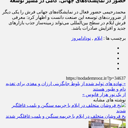
حضور در نمایشگاه‌های جهانی؛ گامی در مسیر توسعه
محمدرحیمی حضور فعال در نمایشگاه‌های جهانی فرش را یکی دیگر
از ضرورت‌های توسعه این صنعت دانست و اظهار کرد: معرفی
فرش ایلام در سطح بین‌المللی می‌تواند زمینه‌ساز جذب بازارهای
جدید و افزایش صادرات باشد.
برچسب ها :
ایلام
,
نودادامروز
https://nodademrooz.ir/?p=34637
« نهاده‌ های تولید شده از بلوط جایگزینی ارزان و مغذی برای تغذیه
دام و طیور هستند
از یک نور هزار فانوس »
نوشته های مشابه
یخ‌ فروشان متخلف در ایلام با جریمه سنگین و پلمب غافلگیر شدند