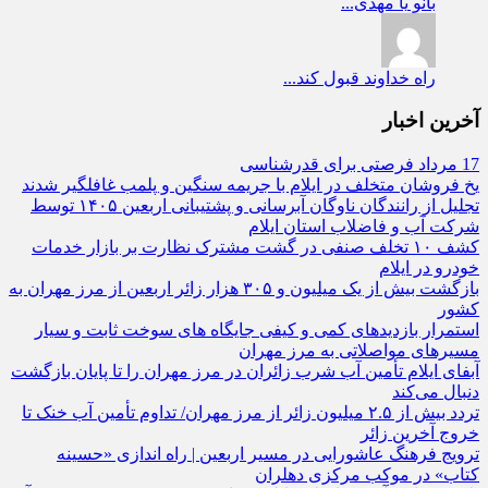
بانو
یا مهدی...
راه
خداوند قبول کند...
آخرین اخبار
17 مرداد فرصتی برای قدرشناسی
یخ‌ فروشان متخلف در ایلام با جریمه سنگین و پلمب غافلگیر شدند
تجلیل از رانندگان ناوگان آبرسانی و پشتیبانی اربعین ۱۴۰۵ توسط
شرکت آب و فاضلاب استان ایلام
کشف ۱۰ تخلف صنفی در گشت مشترک نظارت بر بازار خدمات
خودرو در ایلام
بازگشت بیش از یک میلیون و ۳۰۵ هزار زائر اربعین از مرز مهران به
کشور
استمرار بازدیدهای کمی و کیفی جایگاه‌ های سوخت ثابت و سیار
مسیرهای مواصلاتی به مرز مهران
آبفای ایلام تأمین آب شرب زائران در مرز مهران را تا پایان بازگشت
دنبال می‌کند
تردد بیش از ۲.۵ میلیون زائر از مرز مهران/ تداوم تأمین آب خنک تا
خروج آخرین زائر
ترویج فرهنگ عاشورایی در مسیر اربعین | راه‌ اندازی «حسینه
کتاب» در موکب مرکزی دهلران