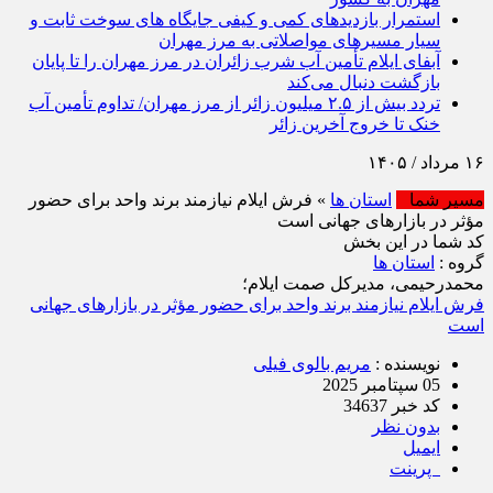
استمرار بازدیدهای کمی و کیفی جایگاه‌ های سوخت ثابت و
سیار مسیرهای مواصلاتی به مرز مهران
آبفای ایلام تأمین آب شرب زائران در مرز مهران را تا پایان
بازگشت دنبال می‌کند
تردد بیش از ۲.۵ میلیون زائر از مرز مهران/ تداوم تأمین آب
خنک تا خروج آخرین زائر
مسیر شما
استان ها
» فرش ایلام نیازمند برند واحد برای حضور
مؤثر در بازارهای جهانی است
کد شما در این بخش
گروه :
استان ها
محمدرحیمی، مدیرکل صمت ایلام؛
فرش ایلام نیازمند برند واحد برای حضور مؤثر در بازارهای جهانی
است
نویسنده :
مریم بالوی فیلی
05 سپتامبر 2025
کد خبر 34637
بدون نظر
ایمیل
پرینت