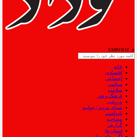
NODAD
EMROOZ
.ir
خانه
اقتصادی
اجتماعی
سیاسی
سلامت
فرهنگ و هنر
ورزشی
صدای مردم / جوابیه
یادداشت
مصاحبه
گزارش
استان ها
آگهی های دولتی