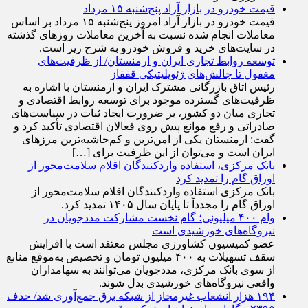
قیمت خودرو در بازار آزاد پنج‌شنبه ۱۵ مرداد
قیمت خودرو در بازار آزاد امروز پنج‌شنبه ۱۵ مرداد بر اساس
معاملات انجام شده نسبت به آخرین معاملات روز‌های گذشته
در سایت‌های خرید و فروش خودرو به شرح زیر است.
توسعه روابط تجاری ایران و ارمنستان/ از ظرفیت‌های
مغفول تا چالش‌های ژئوپلیتیکی قفقاز
رئیس اتاق بازرگانی مشترک ایران و ارمنستان با اشاره به
ظرفیت‌های گسترده موجود برای توسعه روابط اقتصادی و
تجاری میان دو کشور، بر ضرورت ایجاد ثبات در سیاست‌های
صادراتی و رفع موانع پیش روی فعالان اقتصادی تأکید کرد و
گفت: ارمنستان یکی از امن‌ترین و کم‌حاشیه‌ترین مرز‌های
ایران است و می‌توان از این ظرفیت برای […]
بانک مرکزی، استفاده واردکنندگان اقلام سلامت‌محور از
اوراق گام را تمدید کرد
بانک مرکزی استفاده واردکنندگان اقلام سلامت‌محور از
اوراق گام را مجدداً تا پایان سال ۱۴۰۵ تمدید کرد.
وام ۴۰۰ میلیونی؛ گام نخست مشارکت مددجویان در
نیروگاه‌های خورشیدی است
عضو کمیسیون کشاورزی مجلس معتقد است با افزایش
سقف تسهیلات به ۴۰۰ میلیون تومان و تخصیص به‌موقع منابع
از سوی بانک مرکزی، مددجویان می‌توانند به سهامداران
واقعی نیروگاه‌های خورشیدی بدل شوند.
۱۹۴ هزار انشعاب غیرمجاز از شبکه برق جمع‌آوری شد/ حذف