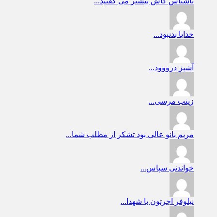
ناشناس
کاش بیشتر می گفتید...
خدایا
بدنبود...
آشپز
درووود...
زینب
مرسی...
مریم بانو
عالی بود تشکر از مطلب شما...
خواندنی
سپاس...
نیلوفر
اجرتون با شهدا...