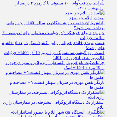
شرایط دریافت وام ۱۰۰ میلیونی با کارمزد ۴ درصد از
اردیبهشت ۱۴۰۱
امید در ایلام جوانه زد
پاداش پایان خدمت بازنشستگان در سال 1401 از چه زمانی
پرداخت می شود؟
خبر جدید برای فرهنگیان/درخواست معلمان برای لغو تعهد ۳۰
ساله+ جزئیات
همسر مهدی قائدی فیتیله را پایین کشید/ سکوت بعد از حاشیه
های زشت!
قیمت روز گوشی سامسونگ در امروز 10 آذر 1400+ جزئیات
فال روزانه در 4 فروردین 1401
جزئیات ثبت نام فروش اقساطی آریزو 6 پرو مدیران خودرو
از 19 مرداد 1401 + لینک
بازیگر نقش مهری در سریال شهباز کیست؟ + مصاحبه و
عکس ها
استقرار یک دستگاه آنژیوگرافی پیشرفته، در بیمارستان رازی
ایلام