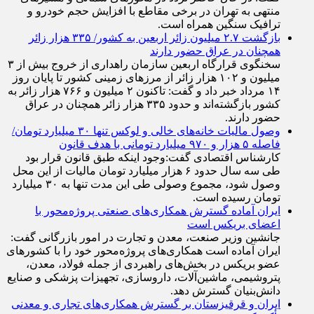
منتهی به تهران در برخی مقاطع با افزایش حجم خودرو و
ترافیک سنگین همراه است.
بازگشت ۲.۷ میلیون زائر اربعین به کشور/ ۳۳۵ هزار زائر
همچنان در عراق حضور دارند
سخنگوی قرارگاه اربعین سازمان راهداری از خروج بیش از ۳
میلیون و ۱۰۲ هزار زائر از مرز‌های زمینی کشور تا پایان روز
۱۴ مرداد خبر داد و گفت: تاکنون ۲ میلیون و ۷۶۶ هزار زائر به
کشور بازگشته‌اند و حدود ۳۳۵ هزار زائر همچنان در عراق
حضور دارند.
وصول مالیات خانه‌های خالی و لوکس تنها ۳۰ میلیارد تومان/
فاصله ۵ هزار و ۹۷۰ میلیارد تومانی با هدف قانون
کارشناس اقتصادی گفت:وجود اینکه طبق قانون قرار بود
طی سه سال حدود ۶ هزار میلیارد تومان مالیات از این محل
وصول شود، مجموع وصولی طی این مدت تنها به ۳۰ میلیارد
تومان رسیده است.
ایران آماده گسترش همکاری‌های صنعتی پروژه‌محور با
اعضای بریکس است
جانشین وزیر صنعت، معدن و تجارت در امور بازرگانی گفت:
ایران آماده است همکاری‌های پروژه‌محور خود را با کشور‌های
عضو بریکس در بخش‌های راهبردی از جمله فولاد، معدن،
پتروشیمی، ماشین‌آلات، داروسازی، تجهیزات پزشکی و صنایع
دانش‌بنیان گسترش دهد.
ایران و قرقیزستان بر گسترش همکاری‌های تجاری و معدنی