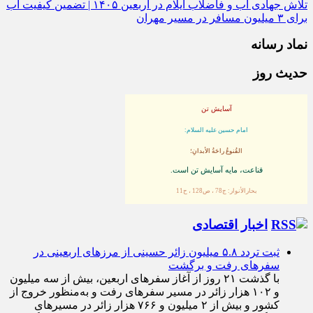
تلاش جهادی آب و فاضلاب ایلام در اربعین ۱۴۰۵ | تضمین کیفیت آب
برای ۳ میلیون مسافر در مسیر مهران
نماد رسانه
حدیث روز
آسایش تن
امام حسین علیه السلام:
القُنوعُ راحَةُ الأبدانِ؛
قناعت، مايه آسايش تن است.
بحارالأنوار: ج78 ، ص128 ، ح11
اخبار اقتصادی
ثبت تردد ۵.۸ میلیون زائر حسینی از مرزهای اربعینی در
سفرهای رفت و برگشت
با گذشت ۲۱ روز از آغاز سفرهای اربعین، بیش از سه میلیون
و ۱۰۲ هزار زائر در مسیر سفرهای رفت و به‌منظور خروج از
کشور و بیش از ۲ میلیون و ۷۶۶ هزار زائر در مسیرهای