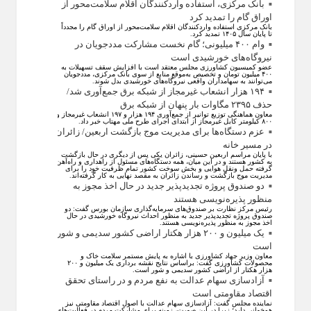
بانک مرکزی، استفاده واردکنندگان اقلام سلامت‌محور از
اوراق گام را تمدید کرد
بانک مرکزی استفاده واردکنندگان اقلام سلامت‌محور از اوراق گام را مجدداً
تا پایان سال ۱۴۰۵ تمدید کرد.
وام ۴۰۰ میلیونی؛ گام نخست مشارکت مددجویان در
نیروگاه‌های خورشیدی است
عضو کمیسیون کشاورزی مجلس معتقد است با افزایش سقف تسهیلات به
۴۰۰ میلیون تومان و تخصیص به‌موقع منابع از سوی بانک مرکزی، مددجویان
می‌توانند به سهامداران واقعی نیروگاه‌های خورشیدی بدل شوند.
۱۹۴ هزار انشعاب غیرمجاز از شبکه برق جمع‌آوری شد/
حذف ۲۳۹۵ مگاوات بار پنهان از شبکه برق
معاون هماهنگی توزیع توانیر از جمع‌آوری ۱۹۴ هزار و ۱۹۷ انشعاب غیرمجاز و
۸۰۰ کیلومتر کابل غیرمجاز از ابتدای اجرای طرح ملی مهتاب خبر داد.
عزم دستگاه‌ها برای مدیریت موج بازگشت اربعین/ زائران
در مسیر خانه
با پایان مراسم اربعین حسینی، زائران یکی پس از دیگری در حال بازگشت
به کشور هستند و در این میان، همه دستگاه‌های مسئول از راهداری و راه‌آهن
گرفته حمل ونقل هوایی و بخش سوخت کشور تمام ظرفیت خود را برای
مدیریت موج بازگشت و رساندن زائران به مقصد نهایی به کار گرفته‌اند.
دو صندوق پروژه تجدیدپذیر جدید در حال اخذ مجوز به
منظور پذیره‌نویسی هستند
رئیس مرکز نظارت بر صندوق‌های سرمایه‌گذاری سازمان بورس گفت: دو
صندوق پروژه تجدیدپذیر جدید به منظور احداث نیروگاه خورشیدی در حال
اخذ مجوز به منظور پذیره‌نویسی هستند.
یک میلیون و ۲۰۰ هزار هکتار اراضی کشور سدیمی و شور
است
معاون وزیر جهاد کشاورزی با اشاره به پایش مستمر سلامت خاک و
محصولات کشاورزی گفت: براساس نتایج نقشه برداری یک میلیون و ۲۰۰
هزار هکتار از اراضی کشور سدیمی و شور است.
آزادسازی سهام عدالت به نفع مردم و در راستای تحقق
اقتصاد مقاومتی است
نماینده مجلس گفت: آزادسازی سهام عدالت با اصول اقتصاد مقاومتی نیز
همخوانی دارد؛ زیرا در این صورت، زمینه برای مشارکت مردم در فعالیت‌های