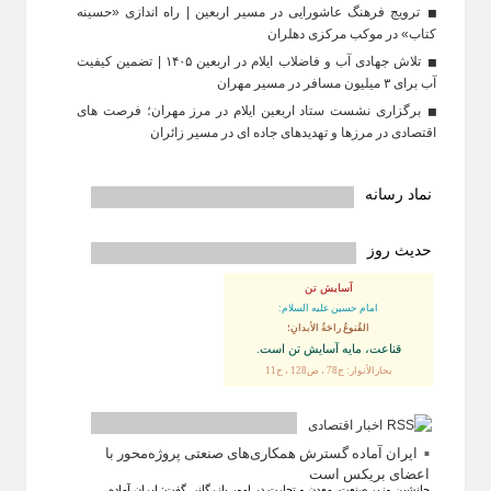
ترویج فرهنگ عاشورایی در مسیر اربعین | راه‌ اندازی «حسینه
کتاب» در موکب مرکزی دهلران
تلاش جهادی آب و فاضلاب ایلام در اربعین ۱۴۰۵ | تضمین کیفیت
آب برای ۳ میلیون مسافر در مسیر مهران
برگزاری نشست ستاد اربعین ایلام در مرز مهران؛ فرصت‌ های
اقتصادی در مرزها و تهدیدهای جاده‌ ای در مسیر زائران
نماد رسانه
حدیث روز
آسایش تن
امام حسین علیه السلام:
القُنوعُ راحَةُ الأبدانِ؛
قناعت، مايه آسايش تن است.
بحارالأنوار: ج78 ، ص128 ، ح11
اخبار اقتصادی
ایران آماده گسترش همکاری‌های صنعتی پروژه‌محور با
اعضای بریکس است
جانشین وزیر صنعت، معدن و تجارت در امور بازرگانی گفت: ایران آماده