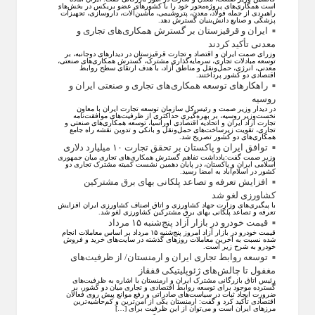
است همکاری‌های پروژه‌محور خود را با کشور‌های عضو بریکس در بخش‌های
راهبردی از جمله فولاد، معدن، پتروشیمی، ماشین‌آلات، داروسازی، تجهیزات
پزشکی و صنایع دانش‌بنیان گسترش دهد.
ایران و قرقیزستان بر گسترش همکاری‌های تجاری و
معدنی تأکید کردند
وزرای صمت ایران و اقتصاد و تجارت قرقیزستان در دیدار‌های دوجانبه، بر
توسعه مبادلات تجاری، سرمایه‌گذاری مشترک، گسترش همکاری‌های صنعتی،
معدنی، انرژی، حمل‌ونقل و مناطق آزاد، با هدف ارتقای سطح روابط
اقتصادی دو کشور پرداختند.
راهکارهای توسعه همکاری‌های تجاری و صنعتی ایران و
روسیه
در دیدار وزیر صمت و رئیس‌کل سازمان توسعه تجارت ایران با معاون
نخست‌وزیر روسیه، بر بهره‌گیری حداکثری از ظرفیت‌های موافقت‌نامه
تجارت آزاد ایران و اتحادیه اقتصادی اوراسیا، توسعه همکاری‌های صنعتی و
تجاری، تقویت زیرساخت‌های حمل‌ونقل و بانکی و تدوین نقشه راه جامع
همکاری‌های دو کشور تصریح شد.
توافق ایران و پاکستان بر تحقق تجارت ۱۰ میلیارد دلاری
وزیر صمت گفت:یادداشت تفاهم گسترش همکاری‌های تجاری میان جمهوری
اسلامی ایران و پاکستان، در پایان دهمین نشست کمیته مشترک تجاری دو
کشور در اسلام‌آباد به امضا رسید.
افزایش تعرفه و تصاعد پلکانی بهای برق مشترکین
کشاورزی لغو شد
با پیگیری‌های وزارت جهاد کشاورزی و اتاق اصناف کشاورزی ایران افزایش
تعرفه و تصاعد پلکانی بهای برق مشترکین کشاورزی لغو شد.
قیمت خودرو در بازار آزاد پنج‌شنبه ۱۵ مرداد
قیمت خودرو در بازار آزاد امروز پنج‌شنبه ۱۵ مرداد بر اساس معاملات انجام
شده نسبت به آخرین معاملات روز‌های گذشته در سایت‌های خرید و فروش
خودرو به شرح زیر است.
توسعه روابط تجاری ایران و ارمنستان/ از ظرفیت‌های
مغفول تا چالش‌های ژئوپلیتیکی قفقاز
رئیس اتاق بازرگانی مشترک ایران و ارمنستان با اشاره به ظرفیت‌های
گسترده موجود برای توسعه روابط اقتصادی و تجاری میان دو کشور، بر
ضرورت ایجاد ثبات در سیاست‌های صادراتی و رفع موانع پیش روی فعالان
اقتصادی تأکید کرد و گفت: ارمنستان یکی از امن‌ترین و کم‌حاشیه‌ترین
مرز‌های ایران است و می‌توان از این ظرفیت برای […]