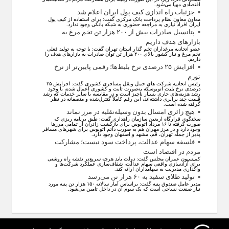
اقتصادی مهیا می‌شود.
جزئیات راه اندازی کیف پول ایران اعلام شد
معاون معاون نظام پرداخت بانک مرکزی گفت: برای استفاده از کیف پول
ایران افراد نیازی به مراجعه حضوری به شبکه بانکی وجود ندارد.
پتانسیل صادرات بیش از ۲۰۰ هزار تن تخم مرغ به
بازار‌های هدف داریم
عضو اتحادیه مرغداران تخم گذار استان تهران گفت: با توجه به تولید فعلی
تخم مرغ و نیاز کشور بالای ۲۰۰ هزار تن توان صادرات به بازار‌های هدف را
داریم.
افزایش ۲۵ درصدی نرخ بلیط‌ها؛ رقمی پایین‌تر از نرخ
تورم
رئیس اتحادیه شرکت های حمل ونقل مسافری کشوری گفت: افزایش ۲۵
درصدی نرخ بلیت اتوبوسکه به‌صورت ثابت و کشوری اعمال شده، با وجود
رشد هزینه‌های جاری بسیار ناچیز است و در مقایسه با سایر خدمات که رشد
قیمت چند برابری داشته‌اند، این رقم کاملاً کنترل‌شده و منصفانه در نظر
گرفته شده است.
هیچ زائری امسال بدون وسیله‌نقلیه در مرز نماند
سخنگوی قرارگاه اربعین سازمان راهداری گفت: طبق برنامه ریزی که
صورت گرفته تا ۱۶ مرداد اتوبوس برای بازگشت زائران از تمامی مرز‌ها
وجود دارد و در مرز مهران هم به صورت دائم اتوبوس برای شهر‌های مسافر
پذیر از جمله تهران، قم، مشهد و اصفهان وجود دارد.
فلسفه سهام عدالت، پرداخت سود نیست؛ مشارکت
مردم در اقتصاد است
کمیسیون عمران مجلس گفت: دولت باید هرچه سریع‌تر نقشه راه روشنی
برای آزادسازی واقعی سهام عدالت، شفاف‌سازی عملکرد شرکت‌ها و
واگذاری مدیریت به سهامداران ارائه کند.
تولید طلای سفید به ۶۰ هزار تن می‌رسد
مدیر عامل صندوق پنبه گفت: براساس آمار سالانه ۱۵۰ هزار تن پنبه مورد
نیاز صنعت نساجی است که یک سوم آن در داخل تامین می‌شود.