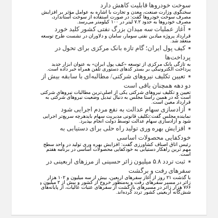
سوخت خودرو‌ها قابلیت کاهش دارد
سخنگوی وزارت صنعت، معدن و تجارت با اشاره به عوامل مؤثر بر افزایش
مصرف سوخت خودرو‌ها گفت: در صورت استفاده از سوخت استاندارد،
مصرف خودرو‌ها به حدود ۷.۲ لیتر در ۱۰۰ کیلومتر می‌رسد.
آغاز عملیات سه میدان بزرگ نفتی کشور کلید خورد
قرارداد پروژه میادین نفتی سومار، سامان و دلاوران در نشست طرح توسعه
منعقد شد.
کیف پول ایران؛ گام تازه بانک مرکزی برای تحول در
پرداخت‌ها
به تازگی بانک مرکزی از توسعه «کیف پول ایران» به عنوان ابزار جدید
پرداخت الکترونیکی بر بستر کد‌های دستوری تلفن همراه خبر داده است.
تعیین تکلیف نیروهای شرکتی/ مطالبه‌ای با سابقه بیش از
دو دهه همچنان باقی است
تعیین و تکلیف نیرو‌های شرکتی یکی از اصلی‌ترین مطالبات نیرو‌های شرکتی
است که در همین راستا مجلس به دنبال تبدیل وضعیت نیرو‌های شرکتی به
قرارداد معین است.
آزادسازی سهام عدالت به نفع مردم اجرایی شود
نماینده مجلس گفت:تکلیف قانونی مدیریت سهام بایدهرچه سریع‌تر اجرایی
شود و آزادسازی سهام عدالت توسط دولت انجام بپذیرد.
افزایش بهره وری تولید راه حلی برای دستیابی به
خودکفایی محصولات اساسی
رئیس اتاق اصناف کشاورزی گفت: افزایش بهره وری تولید در واحد سطح
مهم ترین راهکار دستیابی به خودکفایی محصولات اساسی در برنامه هفتم
است.
ثبت تردد ۵.۸ میلیون زائر حسینی از مرزهای اربعینی در
سفرهای رفت و برگشت
با گذشت ۲۱ روز از آغاز سفرهای اربعین، بیش از سه میلیون و ۱۰۲ هزار
زائر در مسیر سفرهای رفت و به‌منظور خروج از کشور و بیش از ۲ میلیون و
۷۶۶ هزار زائر در مسیرهای بازگشت از سفرهای عتبات عالیات، از پایانه‌های
شش‌گانه اربعینی کشور تردد کرده‌اند.