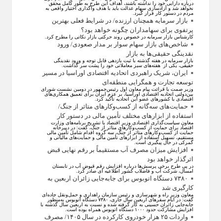
درباره دارایی خود را نداشته باشند، اهداف این طرح به طور کامل محقق
نخواهد شد و آزادسازی سهام عدالت باید با هدف واگذاری اختیار واقعی به
مردم در دستور کار قرار گیرد.
بازار سرمایه همچنان ارزنده/ در شرایط فعلی بهترین
پرتفوی برای سهامداران چگونه خواهد بود؟
کارشناس بازار سرمایه در خصوص روند حرکتی بازار نکاتی را مطرح کرد.
شاخص‌های بازار سهام سوار بر مدار صعودی/ ورود
نقدینگی حقیقی‌ها به بازار
بازار سرمایه در هفته گذشته با ثبت بازدهی قابل توجه و ورود نقدینگی
حقیقی، یکی از هفته‌های سبز معاملاتی خود را پشت سر گذاشت.
ایران، شریک راهبردی اتحادیه اقتصادی اوراسیا در مسیر
توسعه تجارت و همگرایی منطقه‌ای
وزیر صمت با قرائت پیام معاون اول رئیس‌جمهور در دومین نشست شورای
بین‌دولتی اتحادیه اقتصادی اوراسیا، بر عزم ایران برای تعمیق همکاری‌های
اقتصادی با کشورهای عضو این اتحادیه تأکید کرد.
حمایت‌های سه‌گانه از کسب‌وکارهای متاثر از جنگ/
استفاده از ابزارهای مختلف تأمین مالی در دستور کار
معاون سیاست‌گذاری اقتصادی وزیر اقتصاد با تشریح برنامه‌های وزارت
اقتصاد برای حمایت از کسب‌وکار‌های متاثر از جنگ، گفت: در دبیرخانه
حمایت از کسب‌وکار‌های متاثر از جنگ، سه گروه اقدام شامل تأمین مالی
مستقیم، تسهیل استفاده از ابزار‌های تأمین مالی و حمایت‌های مالیاتی و
گمرکی در حال پیگیری است.
افزایش میزان مصرف آب مستقیماً بر رقم نهایی قبض
اثرگذار خواهد بود
در پی طرح برخی پرسش‌ها درباره افزایش رقم قبوض آب در تابستان
امسال، شرکت آب و فاضلاب کشور اطلاعیه ای صادر کرد.
۷۳۸۰ دستگاه اتوبوس برای جابه‌جایی زائران اربعین به
کارگیری شد
معاون وزیر راه و شهرسازی و رئیس سازمان راهداری و حمل‌ونقل جاده‌ای
گفت: در ایام سفرهای اربعین سال جاری، ۷۳۸۰ دستگاه اتوبوس به‌منظور
جابه‌جایی زائران حسینی به‌ کار گرفته شده و نسبت به اربعین سال گذشته با
افزایش مشارکت حدود ۱۰۰۰ دستگاه اتوبوس همراه بوده است.
واردات ۲۵ هزار خودروی کارکرده در سال ۱۴۰۵/ مصرف