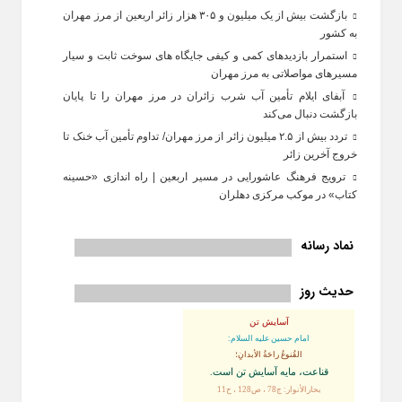
بازگشت بیش از یک میلیون و ۳۰۵ هزار زائر اربعین از مرز مهران
به کشور
استمرار بازدیدهای کمی و کیفی جایگاه‌ های سوخت ثابت و سیار
مسیرهای مواصلاتی به مرز مهران
آبفای ایلام تأمین آب شرب زائران در مرز مهران را تا پایان
بازگشت دنبال می‌کند
تردد بیش از ۲.۵ میلیون زائر از مرز مهران/ تداوم تأمین آب خنک تا
خروج آخرین زائر
ترویج فرهنگ عاشورایی در مسیر اربعین | راه‌ اندازی «حسینه
کتاب» در موکب مرکزی دهلران
نماد رسانه
حدیث روز
آسایش تن
امام حسین علیه السلام:
القُنوعُ راحَةُ الأبدانِ؛
قناعت، مايه آسايش تن است.
بحارالأنوار: ج78 ، ص128 ، ح11