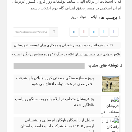
که با استعانت از درگاه الهی، شاهد توفیقات روزافزون کشور عزیزمان
ایران اسلامی در مسیر تحقق اهداف گام دوم انقلاب باشیم.
ایلام
نودادامروز
برچسب ها :
,
https://nodademrooz.ir/?p=34725
« تأکید فرماندار جدید بدره بر همدلی و همکاری برای توسعه شهرستان
تلاش جهادی تیم اقتصادی استان ایلام در جنگ ۱۲ روزه ستایش‌برانگیز است »
نوشته های مشابه
پروژه سازه سنگی و ملاتی کهره هلیلان با پیشرفت
۹۰ درصدی در هفته دولت افتتاح می شود
یخ‌ فروشان متخلف در ایلام با جریمه سنگین و پلمب
غافلگیر شدند
تجلیل از رانندگان ناوگان آبرسانی و پشتیبانی
اربعین ۱۴۰۵ توسط شرکت آب و فاضلاب استان
ایلام