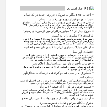
اخبار اقتصادی
احداث۲۴۵۰ مگاوات نیروگاه حرارتی جدید در یک سال
اخیر؛ عبور موفق از روز‌های پرفشار تابستان
در حالی که شبکه برق کشور همچنان با شرایط دمایی کم‌سابقه و تقاضای
حداکثری مواجه است، معاون برق و انرژی وزارت نیرو از افزایش ۲۴۵۰
مگاوات ظرفیت جدید حرارتی به مدار تولید خبر داد.
خروج بیش از ۳.۱ میلیون زائر اربعین از مرزهای زمینی/
بازگشت ۲.۷ میلیون زائر به کشور
رئیس مرکز مدیریت راه‌های کشور از خروج بیش از ۳ میلیون و ۱۰۲ هزار
زائر اربعین از مرزهای شش‌گانه زمینی و بازگشت حدود ۲ میلیون و ۷۶۵
هزار زائر به کشور تا ساعت ۲۴ روز بیست‌ویکم طرح اربعین خبر داد
ارتقای مبادلات تجاری ایران با کشور‌های عضو اتحادیه
اقتصادی اوراسیا
وزیر صنعت، معدن و تجارت جمهوری اسلامی ایران، ضمن اعلام پایان
موفقیت‌آمیز دومین نشست شورای بین‌دولتی اتحادیه اقتصادی اوراسیا در
قرقیزستان، از تصویب جمع‌بندی‌های راهبردی این اجلاس خبر داد.
جزئیات تأخیر پرواز تهران ـ استانبول اعلام شد
شرکت هواپیمایی جمهوری اسلامی ایران در خصوص جزئیات تأخیر پرواز
تهران_ استانبول توضیح داد.
کشاورزان از سم‌پاشی و کوددهی در ساعات بعدازظهر
اجتناب کنند
کارشناس هواشناسی کشاورزی گفت:توجه به رعد و برق و احتمال باد شدید
از سم پاشی و کوددهی برگی در ساعات بعدازظهر خودداری شود.
قیمت خودرو در بازار آزاد جمعه ۱۶ مرداد
قیمت خودرو در بازار آزاد امروز جمعه ۱۶ مرداد بر اساس معاملات انجام
شده نسبت به آخرین معاملات روز‌های گذشته در سایت‌های خرید و فروش
خودرو به شرح زیر است.
آزادسازی سهام عدالت از سوی دولت، گامی برای تحقق
حقوق مالکانه مردم و تکمیل خصوصی‌سازی
نماینده مجلس گفت: تا زمانی که سهامداران امکان مدیریت و تصمیم‌گیری