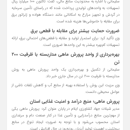
سلیمانی با اشاره به محدودیت منابع مالی، گفت: تاکنون ۱۰۰ میلیارد ریال
تسهیلات به واحدهای تولیدی پرداخت شده که در راستای تأمین سرمایه
در گردش و تجهیز مزارع به امکاناتی مانند دستگاه هواده و ژنراتور برق
برای مقابله با خاموشی‌ها هزینه شده است.
ضرورت حمایت بیشتر برای مقابله با قطعی برق
وی تأکید کرد: برای استمرار تولید و مقابله با قطعی‌های احتمالی برق، ارائه
تسهیلات کم‌بهره بیشتر به این واحدها ضروری است.
بهره‌برداری از واحد پرورش ماهی مداربسته با ظرفیت ۲۰۰
تن
سلیمانی از تکمیل و بهره‌برداری یک واحد پرورش ماهی به روش
مداربسته با ظرفیت ۲۰۰ تن در سال جاری خبر داد.
وی مزیت این روش را استفاده بهینه از منابع آب و کاهش تلفات ناشی از
عوامل محیطی دانست.
پرورش ماهی؛ منبع درآمد و امنیت غذایی استان
مدیر شیلات جهاد کشاورزی ایلام در پایان عنوان کرد: پرورش ماهی یکی
از مهم‌ترین منابع درآمدزایی و تأمین غذا در کنار صنعت دام و مرغداری
استان محسوب می‌شود و با توجه به ضرورت ایجاد تنوع در منابع
پروتئینی، اهمیت تولید آبزیان روزبه‌روز در حال افزایش است.