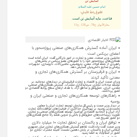
آسایش تن
امام حسین علیه السلام:
القُنوعُ راحَةُ الأبدانِ؛
قناعت، مايه آسايش تن است.
بحارالأنوار: ج78 ، ص128 ، ح11
اخبار اقتصادی
ایران آماده گسترش همکاری‌های صنعتی پروژه‌محور با
اعضای بریکس است
جانشین وزیر صنعت، معدن و تجارت در امور بازرگانی گفت: ایران آماده است
همکاری‌های پروژه‌محور خود را با کشور‌های عضو بریکس در بخش‌های
راهبردی از جمله فولاد، معدن، پتروشیمی، ماشین‌آلات، داروسازی، تجهیزات
پزشکی و صنایع دانش‌بنیان گسترش دهد.
ایران و قرقیزستان بر گسترش همکاری‌های تجاری و
معدنی تأکید کردند
وزرای صمت ایران و اقتصاد و تجارت قرقیزستان در دیدار‌های دوجانبه، بر
توسعه مبادلات تجاری، سرمایه‌گذاری مشترک، گسترش همکاری‌های صنعتی،
معدنی، انرژی، حمل‌ونقل و مناطق آزاد، با هدف ارتقای سطح روابط اقتصادی دو
کشور پرداختند.
راهکارهای توسعه همکاری‌های تجاری و صنعتی ایران و
روسیه
در دیدار وزیر صمت و رئیس‌کل سازمان توسعه تجارت ایران با معاون
نخست‌وزیر روسیه، بر بهره‌گیری حداکثری از ظرفیت‌های موافقت‌نامه تجارت
آزاد ایران و اتحادیه اقتصادی اوراسیا، توسعه همکاری‌های صنعتی و تجاری،
تقویت زیرساخت‌های حمل‌ونقل و بانکی و تدوین نقشه راه جامع همکاری‌های
دو کشور تصریح شد.
توافق ایران و پاکستان بر تحقق تجارت ۱۰ میلیارد دلاری
وزیر صمت گفت:یادداشت تفاهم گسترش همکاری‌های تجاری میان جمهوری
اسلامی ایران و پاکستان، در پایان دهمین نشست کمیته مشترک تجاری دو
کشور در اسلام‌آباد به امضا رسید.