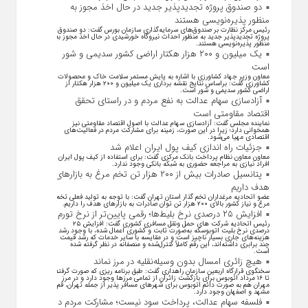
دو صندوق پروژه تجدیدپذیر جدید در حال اخذ مجوز به
منظور پذیره‌نویسی هستند
رئیس مرکز نظارت بر صندوق‌های سرمایه‌گذاری سازمان بورس گفت: دو صندوق
پروژه تجدیدپذیر جدید به منظور احداث نیروگاه خورشیدی در حال اخذ مجوز به
منظور پذیره‌نویسی هستند.
یک میلیون و ۲۰۰ هزار هکتار اراضی کشور سدیمی و شور
است
معاون وزیر جهاد کشاورزی با اشاره به پایش مستمر سلامت خاک و محصولات
کشاورزی گفت: براساس نتایج نقشه برداری یک میلیون و ۲۰۰ هزار هکتار از
اراضی کشور سدیمی و شور است.
آزادسازی سهام عدالت به نفع مردم و در راستای تحقق
اقتصاد مقاومتی است
نماینده مجلس گفت: آزادسازی سهام عدالت با اصول اقتصاد مقاومتی نیز
همخوانی دارد؛ زیرا در این صورت، زمینه برای مشارکت مردم در فعالیت‌های
اقتصادی مهیا می‌شود.
جزئیات راه اندازی کیف پول ایران اعلام شد
معاون معاون نظام پرداخت بانک مرکزی گفت: برای استفاده از کیف پول ایران
افراد نیازی به مراجعه حضوری به شبکه بانکی وجود ندارد.
پتانسیل صادرات بیش از ۲۰۰ هزار تن تخم مرغ به بازار‌های
هدف داریم
عضو اتحادیه مرغداران تخم گذار استان تهران گفت: با توجه به تولید فعلی تخم
مرغ و نیاز کشور بالای ۲۰۰ هزار تن توان صادرات به بازار‌های هدف را داریم.
افزایش ۲۵ درصدی نرخ بلیط‌ها؛ رقمی پایین‌تر از نرخ تورم
رئیس اتحادیه شرکت های حمل ونقل مسافری کشوری گفت: افزایش ۲۵
درصدی نرخ بلیت اتوبوسکه به‌صورت ثابت و کشوری اعمال شده، با وجود رشد
هزینه‌های جاری بسیار ناچیز است و در مقایسه با سایر خدمات که رشد قیمت
چند برابری داشته‌اند، این رقم کاملاً کنترل‌شده و منصفانه در نظر گرفته شده
است.
هیچ زائری امسال بدون وسیله‌نقلیه در مرز نماند
سخنگوی قرارگاه اربعین سازمان راهداری گفت: طبق برنامه ریزی که صورت گرفته
تا ۱۶ مرداد اتوبوس برای بازگشت زائران از تمامی مرز‌ها وجود دارد و در مرز
مهران هم به صورت دائم اتوبوس برای شهر‌های مسافر پذیر از جمله تهران، قم،
مشهد و اصفهان وجود دارد.
فلسفه سهام عدالت، پرداخت سود نیست؛ مشارکت مردم در