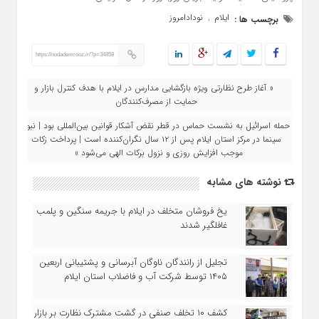
ایلام
نودادامروز
برچسب ها :
,
https://nodademrooz.ir/?p=34858
« آغاز طرح نظارتی ویژه بازگشایی مدارس در ایلام با هدف کنترل بازار و
حمایت از مصرف‌کنندگان
حمله اسرائیل به نشست حماس در قطر نقض آشکار قوانین بین‌المللی بود | نبود
سینما در مرکز استان ایلام پس از ۱۲ سال نگران‌کننده است | پرداخت زکات
موجب افزایش روزی و نزول برکات الهی می‌شود »
نوشته های مشابه
یخ‌ فروشان متخلف در ایلام با جریمه سنگین و پلمب
غافلگیر شدند
تجلیل از رانندگان ناوگان آبرسانی و پشتیبانی اربعین
۱۴۰۵ توسط شرکت آب و فاضلاب استان ایلام
کشف ۱۰ تخلف صنفی در گشت مشترک نظارت بر بازار