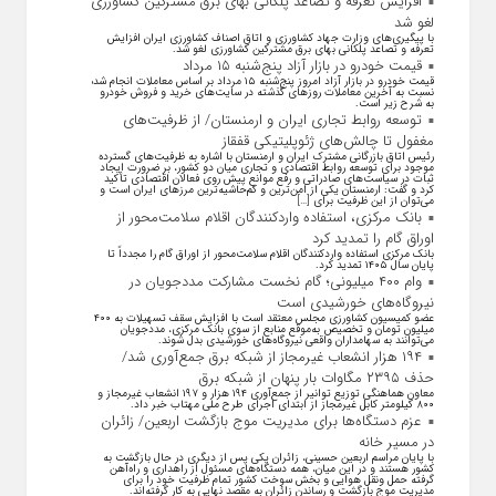
افزایش تعرفه و تصاعد پلکانی بهای برق مشترکین کشاورزی
لغو شد
با پیگیری‌های وزارت جهاد کشاورزی و اتاق اصناف کشاورزی ایران افزایش
تعرفه و تصاعد پلکانی بهای برق مشترکین کشاورزی لغو شد.
قیمت خودرو در بازار آزاد پنج‌شنبه ۱۵ مرداد
قیمت خودرو در بازار آزاد امروز پنج‌شنبه ۱۵ مرداد بر اساس معاملات انجام شده
نسبت به آخرین معاملات روز‌های گذشته در سایت‌های خرید و فروش خودرو
به شرح زیر است.
توسعه روابط تجاری ایران و ارمنستان/ از ظرفیت‌های
مغفول تا چالش‌های ژئوپلیتیکی قفقاز
رئیس اتاق بازرگانی مشترک ایران و ارمنستان با اشاره به ظرفیت‌های گسترده
موجود برای توسعه روابط اقتصادی و تجاری میان دو کشور، بر ضرورت ایجاد
ثبات در سیاست‌های صادراتی و رفع موانع پیش روی فعالان اقتصادی تأکید
کرد و گفت: ارمنستان یکی از امن‌ترین و کم‌حاشیه‌ترین مرز‌های ایران است و
می‌توان از این ظرفیت برای […]
بانک مرکزی، استفاده واردکنندگان اقلام سلامت‌محور از
اوراق گام را تمدید کرد
بانک مرکزی استفاده واردکنندگان اقلام سلامت‌محور از اوراق گام را مجدداً تا
پایان سال ۱۴۰۵ تمدید کرد.
وام ۴۰۰ میلیونی؛ گام نخست مشارکت مددجویان در
نیروگاه‌های خورشیدی است
عضو کمیسیون کشاورزی مجلس معتقد است با افزایش سقف تسهیلات به ۴۰۰
میلیون تومان و تخصیص به‌موقع منابع از سوی بانک مرکزی، مددجویان
می‌توانند به سهامداران واقعی نیروگاه‌های خورشیدی بدل شوند.
۱۹۴ هزار انشعاب غیرمجاز از شبکه برق جمع‌آوری شد/
حذف ۲۳۹۵ مگاوات بار پنهان از شبکه برق
معاون هماهنگی توزیع توانیر از جمع‌آوری ۱۹۴ هزار و ۱۹۷ انشعاب غیرمجاز و
۸۰۰ کیلومتر کابل غیرمجاز از ابتدای اجرای طرح ملی مهتاب خبر داد.
عزم دستگاه‌ها برای مدیریت موج بازگشت اربعین/ زائران
در مسیر خانه
با پایان مراسم اربعین حسینی، زائران یکی پس از دیگری در حال بازگشت به
کشور هستند و در این میان، همه دستگاه‌های مسئول از راهداری و راه‌آهن
گرفته حمل ونقل هوایی و بخش سوخت کشور تمام ظرفیت خود را برای
مدیریت موج بازگشت و رساندن زائران به مقصد نهایی به کار گرفته‌اند.